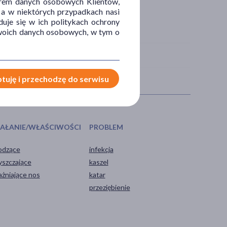
orem danych osobowych Klientów,
 a w niektórych przypadkach nasi
uje się w ich politykach ochrony
 Twoich danych osobowych, w tym o
tuję i przechodzę do serwisu
IAŁANIE/WŁAŚCIWOŚCI
PROBLEM
odzące
infekcja
yszczające
kaszel
ażniające nos
katar
przeziębienie