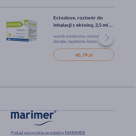
Ectodose, roztwór do
Marimer hipertoniczny,
inhalacji z ektoiną, 2,5 ml x
roztwór wody morskiej,
20 ampułek
100 ml
wyrób medyczny, roztwór,
wyrób medyczny, roztwór, spray,
alergia, zapalenie, katar,
alergia, katar, przeziębienie,
przeziębienie, infekcja, astma
infekcja, zatoki
45,79 zł
21,99 zł
Pokaż wszystkie produkty MARIMER