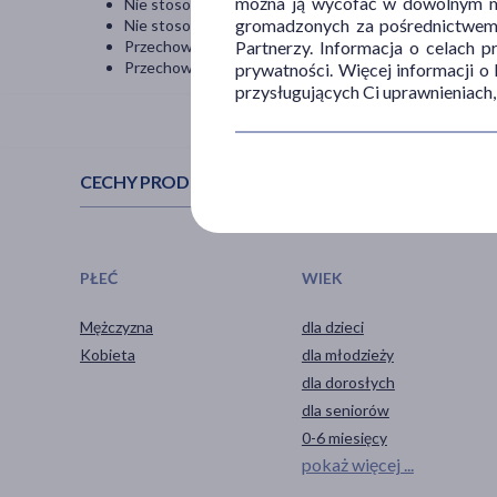
można ją wycofać w dowolnym mo
Nie stosować w przypadku nadwrażliwości na wodę mo
gromadzonych za pośrednictwem s
Nie stosować u wcześniaków.
Partnerzy. Informacja o celach 
Przechowywać w miejscu niedostępnym dla dzieci.
Przechowywać w temperaturze pokojowej.
prywatności. Więcej informacji o
przysługujących Ci uprawnieniach,
CECHY PRODUKTU
PŁEĆ
WIEK
Mężczyzna
dla dzieci
Kobieta
dla młodzieży
dla dorosłych
dla seniorów
0-6 miesięcy
pokaż więcej ...