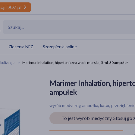
cji DOZ.pl
y
Zlecenia NFZ
Szczepienia online
ebulizacje
Marimer Inhalation, hipertoniczna woda morska, 5 ml, 30 ampułek
Marimer Inhalation, hipert
ampułek
wyrób medyczny, ampułka, katar, przeziębienie,
To jest wyrób medyczny. Stosuj go z