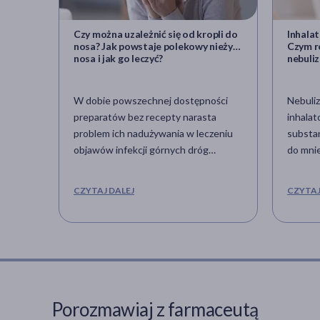
Czy można uzależnić się od kropli do
Inhalat
nosa? Jak powstaje polekowy nieżyt
Czym ró
nosa i jak go leczyć?
nebuli
W dobie powszechnej dostępności
Nebuliz
preparatów bez recepty narasta
inhalat
problem ich nadużywania w leczeniu
substan
objawów infekcji górnych dróg
do mnie
oddechowych. Złudne poczucie
postaci
bezpieczeństwa sprawia, że pacjenci
Wyróżni
CZYTAJ DALEJ
CZYTAJ
często ignorują zalecenia dotyczące
inhala
maksymalnego czasu stosowania
mambra
kropli lub sprayu do nosa, co może
ultradź
prowadzić do paradoksalnego
zwraca
pogorszenia drożności dróg
najleps
oddechowych zamiast oczekiwanej
prawid
ulgi. Zjawisko to sprzyja powstawaniu
nebuliz
Porozmawiaj z farmaceutą
błędnego koła uzależnienia od