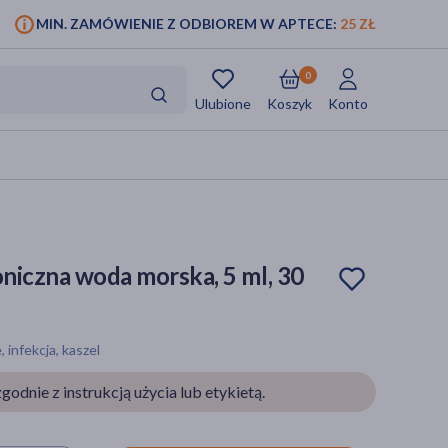
MIN. ZAMÓWIENIE Z ODBIOREM W APTECE:
25 ZŁ
0
Ulubione
Koszyk
Konto
oniczna woda morska, 5 ml, 30
 infekcja, kaszel
godnie z instrukcją użycia lub etykietą.