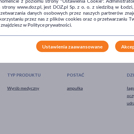
mencie z poziomu strony "Ustawienia Cookie". Administrat
rską.
trony www.doz.pl, jest DOZ.pl Sp. z o. o. z siedzibą w Łodzi,
przetwarzania danych osobowych przez naszych partnerów znajd
 korzystaniu przez nas z plików cookies oraz o przetwarzaniu
 znajdziesz w Polityce prywatności.
Ustawienia zaawansowane
Akcep
TYP PRODUKTU
POSTAĆ
DZ
Wyrób medyczny
ampułka
łag
ocz
udr