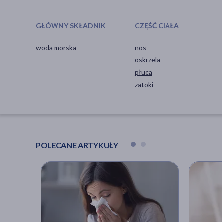
GŁÓWNY SKŁADNIK
CZĘŚĆ CIAŁA
woda morska
nos
oskrzela
płuca
zatoki
POLECANE ARTYKUŁY