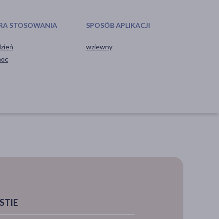
RA STOSOWANIA
SPOSÓB APLIKACJI
dzień
wziewny
noc
STIE