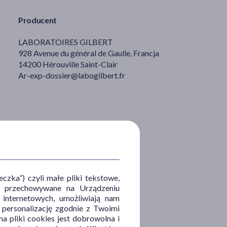
Producent
LABORATOIRES GILBERT
928 Avenue du général de Gaulle, Francja
14200 Hérouville Saint-Clair
Ar-exp-dossier@labogilbert.fr
zka”) czyli małe pliki tekstowe,
u i przechowywane na Urządzeniu
 internetowych, umożliwiają nam
, personalizację zgodnie z Twoimi
a pliki cookies jest dobrowolna i