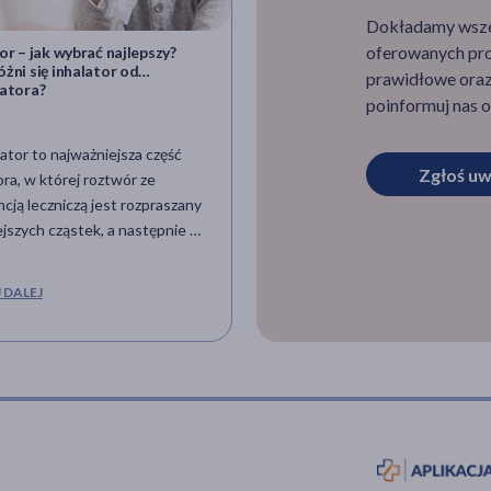
Dokładamy wszelk
oferowanych pro
or – jak wybrać najlepszy?
Podgłośniowe zapalenie krtani
żni się inhalator od
wirusowy) u niemowląt i dzieci
prawidłowe oraz 
zatora?
przyczyny, objawy i leczenie
poinformuj nas o
ator to najważniejsza część
Krup wirusowy (podgłośniowe
Zgłoś uw
ora, w której roztwór ze
zapalenie krtani) to jedna z cho
cją leczniczą jest rozpraszany
górnych dróg oddechowych u dz
jszych cząstek, a następnie w
która jest przenoszona drogą
 aerozolu wdychany do płuc.
kropelkową. Jej przebieg jest z
a się kilka rodzajów
łagodny, lecz nasilające się obj
 DALEJ
CZYTAJ DALEJ
torów: pneumatyczno-tłokowe,
czy brak poprawy w leczeniu są
nowo-siateczkowe,
podstawą do hospitalizacji. Co
więkowe oraz klasyczne. Na co
wywołuje podgłośniowe zapale
ć uwagę przy wyborze
krtani u dzieci i jakie symptomy
zego inhalatora? Jak
towarzyszą? W jaki sposób leczy
łowo przeprowadzać
krup wirusowy u dziecka?
ację?