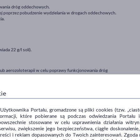
kowania dróg oddechowych.
wej poprzez pobudzenie wydzielania w drogach oddechowych.
ia.
ada 22 g/l soli).
lub aerozoloterapii w celu poprawy funkcjonowania dróg
 osób chorych na mukowiscydozę, ostre stany zapalne oskrzelików
kie
zas 1 aerozoloterapii lub inhalacji.
ać zgodnie z zaleceniem lekarza.
ytkownika Portalu, gromadzone są pliki cookies (tzw. „ciastec
informacji, które pobierane są podczas odwiedzania Portal
powszechnie stosowane w celu usprawnienia działania witryn
erwisu, zwiększenie jego bezpieczeństwa, ciągłe doskonalenie
treści i reklam dopasowanych do Twoich zainteresowań. Zgoda n