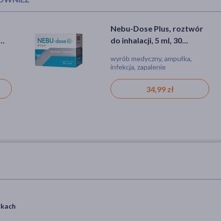
twór
Nebu-Dose Plus, roztwór
Marimer Baby
do inhalacji, 5 ml, 30
Hipertoniczny, spray do
ampułek
nosa, 100 ml
ór,
wyrób medyczny, ampułka,
wyrób medyczny, spray, infekcja,
infekcja, zapalenie
katar, przeziębienie, zapalenie
34,99 zł
22,69 zł
łkach