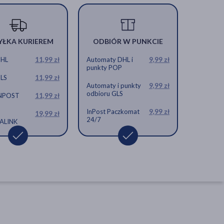
YŁKA KURIEREM
ODBIÓR W PUNKCIE
DHL
11,99 zł
Automaty DHL i
9,99 zł
punkty POP
GLS
11,99 zł
Automaty i punkty
9,99 zł
odbioru GLS
INPOST
11,99 zł
InPost Paczkomat
9,99 zł
19,99 zł
24/7
ALINK