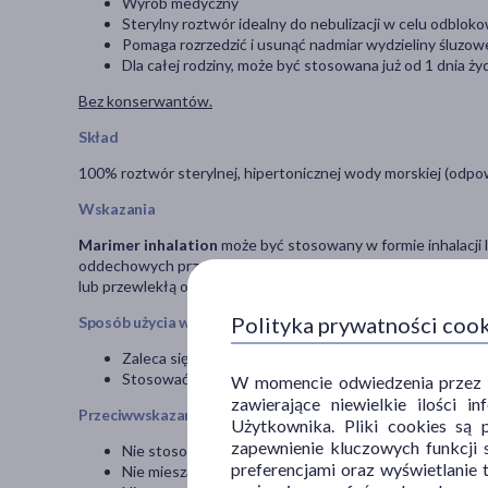
Wyrób medyczny
Sterylny roztwór idealny do nebulizacji w celu odblo
Pomaga rozrzedzić i usunąć nadmiar wydzieliny śluzo
Dla całej rodziny, może być stosowana już od 1 dnia życ
Bez konserwantów.
Skład
100% roztwór sterylnej, hipertonicznej wody morskiej (odpowi
Wskazania
Marimer inhalation
może być stosowany w formie inhalacji 
oddechowych przy problemach z oddychaniem, szczególnie u
lub przewlekłą obturacyjną chorobę płuc (POChP).
Polityka prywatności coo
Sposób użycia wyrobu medycznego
Zaleca się stosowanie 1 ampułki o pojemności 5 ml podc
Stosować 2-4 razy dziennie po 1 ampułce lub postępow
W momencie odwiedzenia przez Uż
zawierające niewielkie ilości 
Przeciwwskazania i środki ostrożności
Użytkownika. Pliki cookies są 
zapewnienie kluczowych funkcji s
Nie stosować produktu do iniekcji.
preferencjami oraz wyświetlanie 
Nie mieszać produktu z innymi lekami.