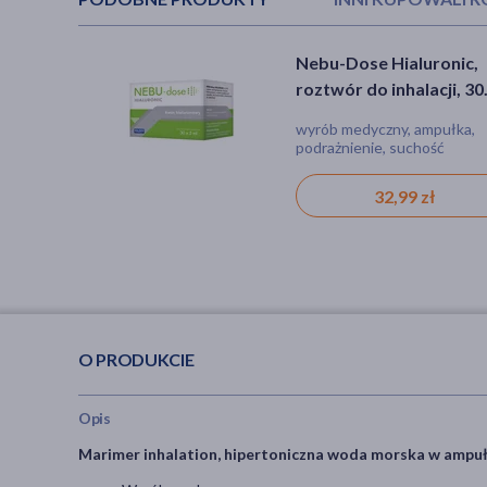
Nebu-Dose Hialuronic,
Gilbert NaCl 0.9%, roz
roztwór do inhalacji, 30
soli fizjologicznej, 100
ampułek
ampułek po 5 ml
wyrób medyczny, ampułka,
wyrób medyczny, płyn, roztw
podrażnienie, suchość
katar, rana, suchość
32,99 zł
27,99 zł
O PRODUKCIE
Opis
Marimer inhalation, hipertoniczna woda morska w ampu