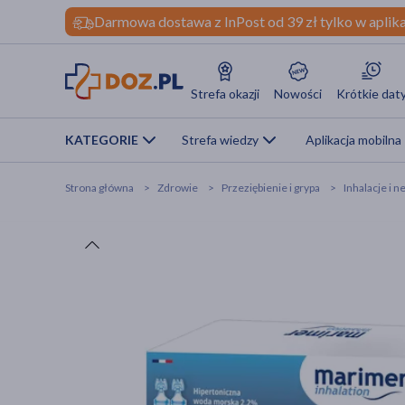
Darmowa dostawa z InPost od 39 zł tylko w aplika
Strefa okazji
Nowości
Krótkie dat
KATEGORIE
Strefa wiedzy
Aplikacja mobilna
Strona główna
Zdrowie
Przeziębienie i grypa
Inhalacje i n