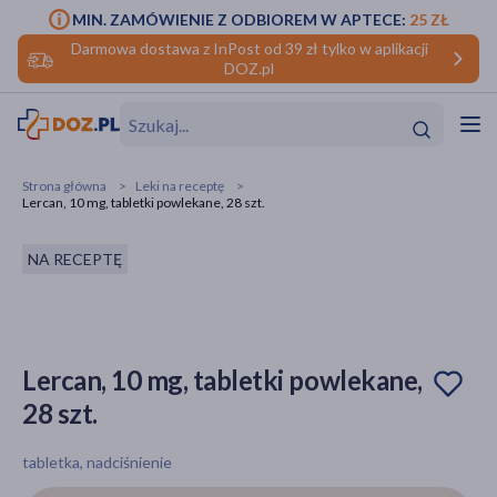
MIN. ZAMÓWIENIE Z ODBIOREM W APTECE:
25 ZŁ
Darmowa dostawa z InPost od 39 zł tylko w aplikacji
DOZ.pl
w
Hit
Hit
Strona główna
Leki na receptę
Lercan, 10 mg, tabletki powlekane, 28 szt.
ofory
NA RECEPTĘ
do makijażu
dzieci
ść
Hit
Hit
ące
rmową
kijażu
Lercan, 10 mg, tabletki powlekane,
ść
Hit
28 szt.
w
Hit
Hit
tabletka, nadciśnienie
ść
Hit