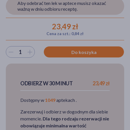
Aby odebrać ten lek w aptece musisz okazać
ważną w dniu odbioru receptę.
akijażu
23,49 zł
Cena za szt.: 0,84 zł
Wybierz ilość
Hit
Do koszyka
ODBIERZ W 30 MINUT
23,49 zł
Dostępny w
1049
aptekach .
Zarezerwuj i odbierz w dogodnym dla siebie
momencie.
Dla tego rodzaju rezerwacji nie
obowiązuje minimalna wartość