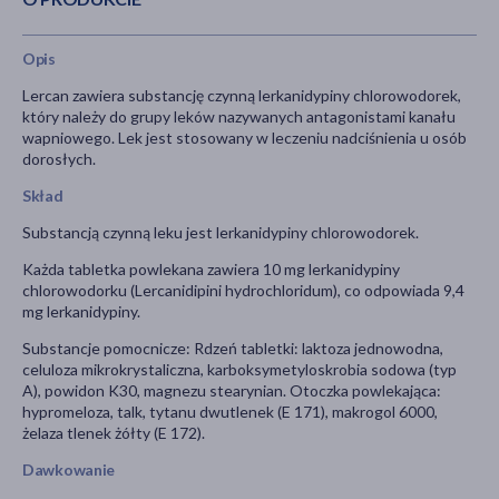
Opis
Lercan zawiera substancję czynną lerkanidypiny chlorowodorek,
który należy do grupy leków nazywanych antagonistami kanału
wapniowego. Lek jest stosowany w leczeniu nadciśnienia u osób
dorosłych.
Skład
Substancją czynną leku jest lerkanidypiny chlorowodorek.
Każda tabletka powlekana zawiera 10 mg lerkanidypiny
chlorowodorku (Lercanidipini hydrochloridum), co odpowiada 9,4
mg lerkanidypiny.
Substancje pomocnicze: Rdzeń tabletki: laktoza jednowodna,
celuloza mikrokrystaliczna, karboksymetyloskrobia sodowa (typ
A), powidon K30, magnezu stearynian. Otoczka powlekająca:
hypromeloza, talk, tytanu dwutlenek (E 171), makrogol 6000,
żelaza tlenek żółty (E 172).
Dawkowanie