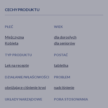
CECHY PRODUKTU
PŁEĆ
WIEK
Mężczyzna
dla dorosłych
Kobieta
dla seniorów
TYP PRODUKTU
POSTAĆ
Lek na receptę
tabletka
DZIAŁANIE/WŁAŚCIWOŚCI
PROBLEM
obniżające ciśnienie krwi
nadciśnienie
UKŁADY NARZĄDOWE
PORA STOSOWANIA