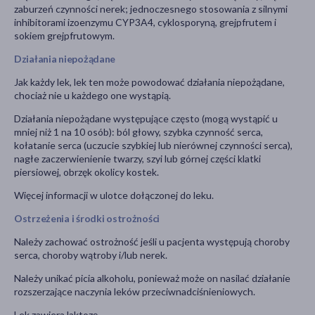
zaburzeń czynności nerek; jednoczesnego stosowania z silnymi
inhibitorami izoenzymu CYP3A4, cyklosporyną, grejpfrutem i
sokiem grejpfrutowym.
Działania niepożądane
Jak każdy lek, lek ten może powodować działania niepożądane,
chociaż nie u każdego one wystąpią.
Działania niepożądane występujące często (mogą wystąpić u
mniej niż 1 na 10 osób): ból głowy, szybka czynność serca,
kołatanie serca (uczucie szybkiej lub nierównej czynności serca),
nagłe zaczerwienienie twarzy, szyi lub górnej części klatki
piersiowej, obrzęk okolicy kostek.
Więcej informacji w ulotce dołączonej do leku.
Ostrzeżenia i środki ostrożności
Należy zachować ostrożność jeśli u pacjenta występują choroby
serca, choroby wątroby i/lub nerek.
Należy unikać picia alkoholu, ponieważ może on nasilać działanie
rozszerzające naczynia leków przeciwnadciśnieniowych.
Lek zawiera laktozę.