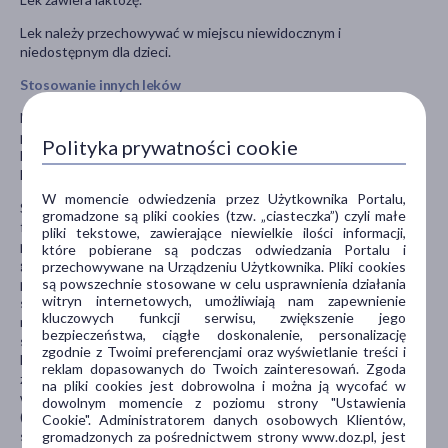
Lek należy przechowywać w miejscu niewidocznym i
niedostępnym dla dzieci.
Stosowanie innych leków
Należy powiedzieć lekarzowi lub farmaceucie o wszystkich lekach
przyjmowanych przez pacjenta obecnie lub ostatnio, a także o
Polityka prywatności cookie
lekach, które pacjent planuje przyjmować, w tym również o tych,
które wydawane są bez recepty.
W momencie odwiedzenia przez Użytkownika Portalu,
Szczególnie ważna jest informacja jeśli pacjent stosuje: fenytoinę,
gromadzone są pliki cookies (tzw. „ciasteczka”) czyli małe
fenobarbital lub karbamazepinę (leki stosowane w leczeniu
pliki tekstowe, zawierające niewielkie ilości informacji,
padaczki); ryfampicynę (lek stosowany w leczeniu
które pobierane są podczas odwiedzania Portalu i
gruźlicy); astemizol lub terfenadynę (leki
przechowywane na Urządzeniu Użytkownika. Pliki cookies
są powszechnie stosowane w celu usprawnienia działania
przeciwalergiczne); amiodaron, chinidynę lub sotalol (leki
witryn internetowych, umożliwiają nam zapewnienie
stosowane w przypadku szybkiej czynności serca); midazolam (lek
kluczowych funkcji serwisu, zwiększenie jego
nasenny); digoksynę (lek stosowany w leczeniu chorób
bezpieczeństwa, ciągłe doskonalenie, personalizację
serca); beta-adrenolityki, np. metoprolol (leki stosowane w
zgodnie z Twoimi preferencjami oraz wyświetlanie treści i
leczeniu wysokiego ciśnienia tętniczego, niewydolności serca i
reklam dopasowanych do Twoich zainteresowań. Zgoda
zaburzeń rytmu serca); cymetydynę (lek stosowany w chorobie
na pliki cookies jest dobrowolna i można ją wycofać w
wrzodowej, w przypadku niestrawności lub zgagi); symwastatynę
dowolnym momencie z poziomu strony "Ustawienia
(lek zmniejszający stężenie cholesterolu we krwi); inne leki
Cookie". Administratorem danych osobowych Klientów,
stosowane w leczeniu wysokiego ciśnienia tętniczego.
gromadzonych za pośrednictwem strony www.doz.pl, jest