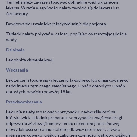
Ten lek należy zawsze stosować dokładnie według zaleceń
lekarza. W razie wątpliwości należy zwrócić się do lekarza lub
farmaceuty.
Dawkowanie ustala lekarz indywidualnie dla pacjenta.
Tabletki należy połykać w całości, popijając wystarczającą ilością
wody.
Działanie
Lek obniża ciśnienie krwi.
Wskazania
Lek Lercan stosuje się w leczeniu łagodnego lub umiarkowanego
nadciśnienia tętniczego samoistnego, u osób dorosłych u osób
dorosłych, w wieku powyżej 18 lat.
Przeciwwskazania
Leku nie należy stosować w przypadku: nadwrażliwości na
którykolwiek składnik preparatu; w przypadku zwężenia drogi
odpływu krwi z lewej komory serca; nieleczonej zastoinowej
niewydolności serca; niestabilnej dławicy piersiowej; zawału
mięśnia sercowego; ciężkich zaburzeń czynności wątroby; ciężkich