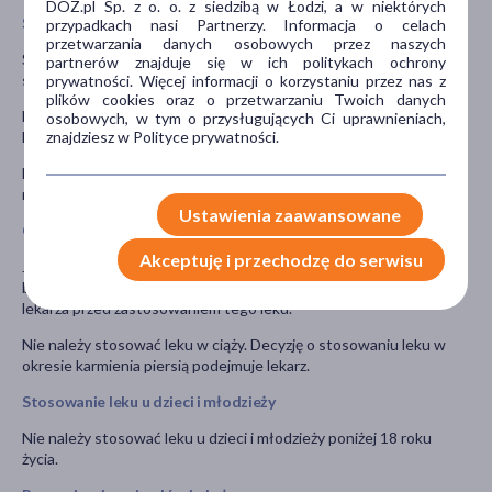
DOZ.pl Sp. z o. o. z siedzibą w Łodzi, a w niektórych
Stosowanie leku z jedzeniem i piciem
przypadkach nasi Partnerzy. Informacja o celach
przetwarzania danych osobowych przez naszych
Spożycie posiłku o dużej zawartości tłuszczu znacząco zwiększa
partnerów znajduje się w ich politykach ochrony
stężenie leku we krwi.
prywatności. Więcej informacji o korzystaniu przez nas z
plików cookies oraz o przetwarzaniu Twoich danych
Nie należy przyjmować leku jednocześnie z sokiem grejpfrutowym
osobowych, w tym o przysługujących Ci uprawnieniach,
znajdziesz w Polityce prywatności.
lub grejpfrutem.
Nie należy pić alkoholu w trakcie leczenia lekiem Lercan, alkohol
może nasilać działanie leku.
Ustawienia zaawansowane
Ciąża i karmienie piersią
Akceptuję i przechodzę do serwisu
Jeśli pacjentka jest w ciąży lub karmi piersią, przypuszcza, że może
być w ciąży lub gdy planuje mieć dziecko powinna poradzić się
lekarza przed zastosowaniem tego leku.
Nie należy stosować leku w ciąży. Decyzję o stosowaniu leku w
okresie karmienia piersią podejmuje lekarz.
Stosowanie leku u dzieci i młodzieży
Nie należy stosować leku u dzieci i młodzieży poniżej 18 roku
życia.