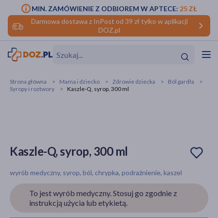
MIN. ZAMÓWIENIE Z ODBIOREM W APTECE:
25 ZŁ
Darmowa dostawa z InPost od 39 zł tylko w aplikacji
DOZ.pl
w
Hit
Hit
Strona główna
Mama i dziecko
Zdrowie dziecka
Ból gardła
Syropy i roztwory
Kaszle-Q, syrop, 300 ml
ofory
do makijażu
dzieci
ść
Hit
Hit
ące
rmową
kijażu
Kaszle-Q, syrop, 300 ml
ść
Hit
wyrób medyczny, syrop, ból, chrypka, podrażnienie, kaszel
w
Hit
Hit
To jest wyrób medyczny. Stosuj go zgodnie z
instrukcją użycia lub etykietą.
ść
Hit