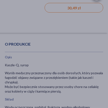
suchy
30,49 zł
22,59 zł
O PRODUKCIE
Opis
Kaszle-Q, syrop
Wyrób medyczny przeznaczony dla osób dorosłych, który pozwala
łagodzić objawy związane z przeziębieniem (takie jak kaszel i
chrypka).
Może być bezpiecznie stosowany przez osoby chore na celiakię
oraz kobiety w ciąży i karmiące piersią.
Skład
Woda oczyszczona, sorbitol, fruktoza, wodno-alkoholowy