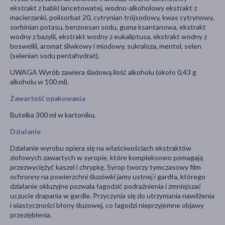
ekstrakt z babki lancetowatej, wodno-alkoholowy ekstrakt z
macierzanki, polisorbat 20, cytrynian trójsodowy, kwas cytrynowy,
sorbinian potasu, benzoesan sodu, guma ksantanowa, ekstrakt
wodny z bazylii, ekstrakt wodny z eukaliptusa, ekstrakt wodny z
boswellii, aromat śliwkowy i miodowy, sukraloza, mentol, selen
(selenian sodu pentahydrat).
UWAGA Wyrób zawiera śladową ilość alkoholu (około 0,43 g
alkoholu w 100 ml).
Zawartość opakowania
Butelka 300 ml w kartoniku.
Działanie
Działanie wyrobu opiera się na właściwościach ekstraktów
ziołowych zawartych w syropie, które kompleksowo pomagają
przezwyciężyć kaszel i chrypkę. Syrop tworzy tymczasowy film
ochronny na powierzchni śluzówki jamy ustnej i gardła, którego
działanie okluzyjne pozwala łagodzić podrażnienia i zmniejszać
uczucie drapania w gardle. Przyczynia się do utrzymania nawilżenia
i elastyczności błony śluzowej, co łagodzi nieprzyjemne objawy
przeziębienia.