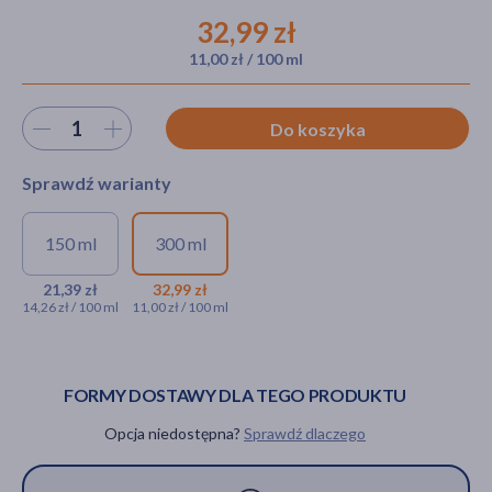
32,99 zł
11,00 zł / 100 ml
akijażu
Wybierz ilość
Do koszyka
Sprawdź warianty
Hit
150 ml
300 ml
Kaszle-Q, syrop, 150 ml
Kaszle-Q, syrop, 300
ml
21,39 zł
32,99 zł
21,39 zł
14,26 zł / 100 ml
11,00 zł / 100 ml
32,99 zł
FORMY DOSTAWY DLA TEGO PRODUKTU
Opcja niedostępna?
Sprawdź dlaczego