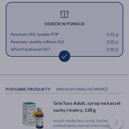
ODBIÓR W PUNKCIE
Automaty DHL i punkty POP
9,99 zł
Automaty i punkty odbioru GLS
9,99 zł
InPost Paczkomat 24/7
9,99 zł
PODOBNE PRODUKTY
INNI KUPOWALI RÓWNIEŻ
GrinTuss Adult, syrop na kaszel
Kaszle-Q, pastylki do ssania, 24
suchy i mokry, 128 g
szt.
wyrób medyczny, syrop, kaszel,
wyrób medyczny, pastylki, ból,
podrażnienie, kaszel mokry, kaszel
podrażnienie, kaszel