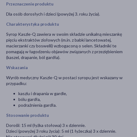
Przeznaczenie produktu
Dla osób dorosłych i dzieci (powyżej 3. roku życia).
Charakterystyka produktu
Syrop Kaszle-Q zawiera w swoim składzie unikalną mieszankę
pięciu ekstraktów ziołowych (m.in. z babki lancetowatej,
macierzanki czy boswelli) wzbogaconą o selen. Składniki te
pomagają w łagodzeniu objawów związanych z przeziębieniem
(kaszel, drapanie, ból gardła).
Wskazania
Wyrób medyczny Kaszle-Q w postaci syropu jest wskazany w
przypadku:
kaszlu i drapania w gardle,
bólu gardła,
podrażnienia gardła.
Stosowanie produktu
Dorośli: 15 ml (łyżka stołowa) 3 x dziennie.
Dzieci (powyżej 3 roku życia): 5 ml (1 łyżeczka) 3 x dziennie.
Nie stosować dłużej niż 30 dni.