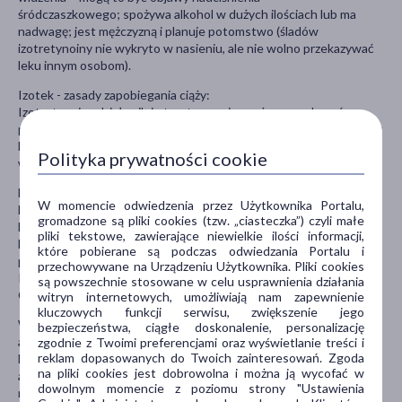
śródczaszkowego; spożywa alkohol w dużych ilościach lub ma
nadwagę; jest mężczyzną i planuje potomstwo (śladów
izotretynoiny nie wykryto w nasieniu, ale nie wolno przekazywać
leku innym osobom).
Izotek - zasady zapobiegania ciąży:
Izotretynoina działa silnie teratogennie, może powodować
poważne wady rozwojowe płodu i poronienia. Dlatego lek ten jest
bezwzględnie przeciwwskazany u kobiet w ciąży oraz u kobiet w
Polityka prywatności cookie
wieku rozrodczym, które nie stosują skutecznej antykoncepcji.
Najważniejsze zasady:
W momencie odwiedzenia przez Użytkownika Portalu,
Nie wolno przyjmować Izoteku w czasie ciąży, przy jej podejrzeniu
gromadzone są pliki cookies (tzw. „ciasteczka”) czyli małe
lub planowaniu.
pliki tekstowe, zawierające niewielkie ilości informacji,
Nie wolno zachodzić w ciążę w czasie leczenia oraz przez miesiąc
które pobierane są podczas odwiedzania Portalu i
po jego zakończeniu.
przechowywane na Urządzeniu Użytkownika. Pliki cookies
Kobieta musi wyrazić zgodę na udział w Programie Zapobiegania
są powszechnie stosowane w celu usprawnienia działania
Ciąży i zrozumieć ryzyko.
witryn internetowych, umożliwiają nam zapewnienie
kluczowych funkcji serwisu, zwiększenie jego
Wymagane są: minimum jedna (zalecane dwie) skuteczna metoda
bezpieczeństwa, ciągłe doskonalenie, personalizację
antykoncepcji; negatywny test ciążowy przed rozpoczęciem
zgodnie z Twoimi preferencjami oraz wyświetlanie treści i
reklam dopasowanych do Twoich zainteresowań. Zgoda
leczenia; comiesięczne testy ciążowe i potwierdzona kontynuacja
na pliki cookies jest dobrowolna i można ją wycofać w
antykoncepcji; kontynuacja antykoncepcji przez co najmniej 1
dowolnym momencie z poziomu strony "Ustawienia
miesiąc po zakończeniu terapii.