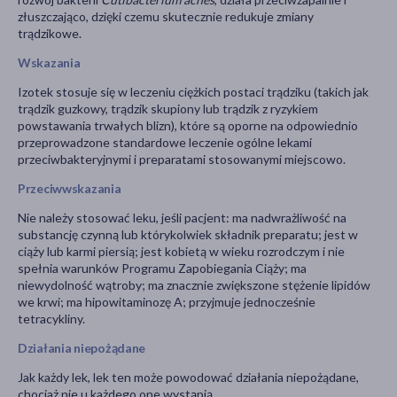
złuszczająco, dzięki czemu skutecznie redukuje zmiany
trądzikowe.
Wskazania
Izotek stosuje się w leczeniu ciężkich postaci trądziku (takich jak
trądzik guzkowy, trądzik skupiony lub trądzik z ryzykiem
powstawania trwałych blizn), które są oporne na odpowiednio
przeprowadzone standardowe leczenie ogólne lekami
przeciwbakteryjnymi i preparatami stosowanymi miejscowo.
Przeciwwskazania
Nie należy stosować leku, jeśli pacjent: ma nadwrażliwość na
substancję czynną lub którykolwiek składnik preparatu; jest w
ciąży lub karmi piersią; jest kobietą w wieku rozrodczym i nie
spełnia warunków Programu Zapobiegania Ciąży; ma
niewydolność wątroby; ma znacznie zwiększone stężenie lipidów
we krwi; ma hipowitaminozę A; przyjmuje jednocześnie
tetracykliny.
Działania niepożądane
Jak każdy lek, lek ten może powodować działania niepożądane,
chociaż nie u każdego one wystąpią.