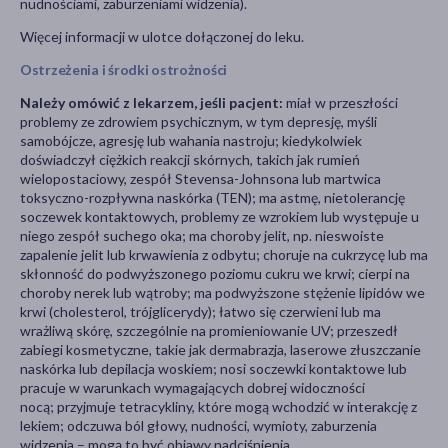
nudnościami, zaburzeniami widzenia).
Więcej informacji w ulotce dołączonej do leku.
Ostrzeżenia i środki ostrożności
Należy omówić z lekarzem, jeśli pacjent:
miał w przeszłości
problemy ze zdrowiem psychicznym, w tym depresję, myśli
samobójcze, agresję lub wahania nastroju; kiedykolwiek
doświadczył ciężkich reakcji skórnych, takich jak rumień
wielopostaciowy, zespół Stevensa-Johnsona lub martwica
toksyczno-rozpływna naskórka (TEN); ma astmę, nietolerancję
soczewek kontaktowych, problemy ze wzrokiem lub występuje u
niego zespół suchego oka; ma choroby jelit, np. nieswoiste
zapalenie jelit lub krwawienia z odbytu; choruje na cukrzycę lub ma
skłonność do podwyższonego poziomu cukru we krwi; cierpi na
choroby nerek lub wątroby; ma podwyższone stężenie lipidów we
krwi (cholesterol, trójglicerydy); łatwo się czerwieni lub ma
wrażliwą skórę, szczególnie na promieniowanie UV; przeszedł
zabiegi kosmetyczne, takie jak dermabrazja, laserowe złuszczanie
naskórka lub depilacja woskiem; nosi soczewki kontaktowe lub
pracuje w warunkach wymagających dobrej widoczności
nocą; przyjmuje tetracykliny, które mogą wchodzić w interakcję z
lekiem; odczuwa ból głowy, nudności, wymioty, zaburzenia
widzenia – mogą to być objawy nadciśnienia