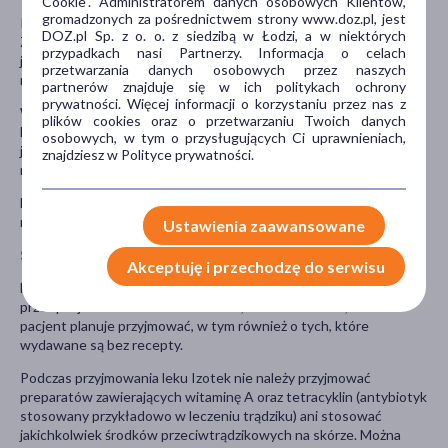
Cookie". Administratorem danych osobowych Klientów,
gromadzonych za pośrednictwem strony www.doz.pl, jest
Porady dla mężczyzn:
DOZ.pl Sp. z o. o. z siedzibą w Łodzi, a w niektórych
Zawartość izotretynoiny w nasieniu mężczyzn przyjmujących lek
przypadkach nasi Partnerzy. Informacja o celach
jest zbyt niska, by zaszkodzić nienarodzonemu dziecku, jednak nie
przetwarzania danych osobowych przez naszych
należy udostępniać leku innym osobom.
partnerów znajduje się w ich politykach ochrony
prywatności. Więcej informacji o korzystaniu przez nas z
Ważne:
plików cookies oraz o przetwarzaniu Twoich danych
Nie wolno oddawać krwi w czasie leczenia ani przez miesiąc po
osobowych, w tym o przysługujących Ci uprawnieniach,
jego zakończeniu – przetoczenie takiej krwi kobiecie w ciąży
znajdziesz w Polityce prywatności.
mogłoby zaszkodzić płodowi.
Lek należy przechowywać w miejscu niewidocznym i
niedostępnym dla dzieci, w temperaturze poniżej 30°C.
Ustawienia zaawansowane
Stosowanie innych leków
Akceptuję i przechodzę do serwisu
Należy powiedzieć lekarzowi o wszystkich lekach przyjmowanych
przez pacjenta obecnie lub ostatnio, a także o lekach, które
pacjent planuje przyjmować, w tym również o tych, które
wydawane są bez recepty.
Podczas przyjmowania leku Izotek nie należy przyjmować
preparatów zawierających witaminę A oraz tetracyklin (antybiotyk
stosowany przykładowo w leczeniu trądziku) ani stosować
jakichkolwiek środków przeciwtrądzikowych na skórze. Można