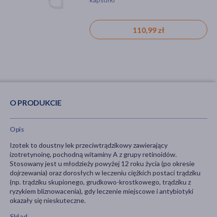
110,99 zł
O PRODUKCIE
Opis
Izotek to doustny lek przeciwtrądzikowy zawierający
izotretynoinę, pochodną witaminy A z grupy retinoidów.
Stosowany jest u młodzieży powyżej 12 roku życia (po okresie
dojrzewania) oraz dorosłych w leczeniu ciężkich postaci trądziku
(np. trądziku skupionego, grudkowo-krostkowego, trądziku z
ryzykiem bliznowacenia), gdy leczenie miejscowe i antybiotyki
okazały się nieskuteczne.
Skład