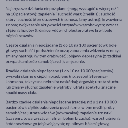
Najczęstsze działania niepożądane (mogą wystąpić u więcej niż 1
na 10 pacjentów): zapalenie i suchość warg (cheilitis); suchość
skóry; suchość błon śluzowych (np. nosa, jamy ustnej); krwawienia
z nosa; zwiększenie aktywności enzymów wątrobowych; wzrost
stężenia lipidów (trójglicerydów i cholesterolu) we krwi; bóle
mięśni i stawów.
Częste działania niepożądane (1 do 10 na 100 pacjentów): bóle
głowy; suchość i podrażnienie oczu; zaburzenia widzenia w nocy;
zmiany nastroju (w tym drażliwość); objawy depresyjne (z rzadkimi
przypadkami prób samobójczych); zmęczenie.
Rzadkie działania niepożądane (1 do 10 na 10 000 pacjentów):
wysypki skórne o ciężkim przebiegu (np. zespół Stevensa-
Johnsona, toksyczna nekroliza naskórka); drgawki; utrata słuchu
lub zmiany słuchu; zapalenie wątroby; utrata apetytu, znaczne
spadki masy ciała.
Bardzo rzadkie działania niepożądane (rzadziej niż u 1 na 10 000
pacjentów): ciężkie zaburzenia psychiczne, w tym myśli i próby
samobójcze; utrata włosów (odwracalna); zapalenie trzustki
(czasem z towarzyszącym silnym bólem brzucha); wzrost ciśnienia
śródczaszkowego (objawiający się np. silnymi bólami głowy,