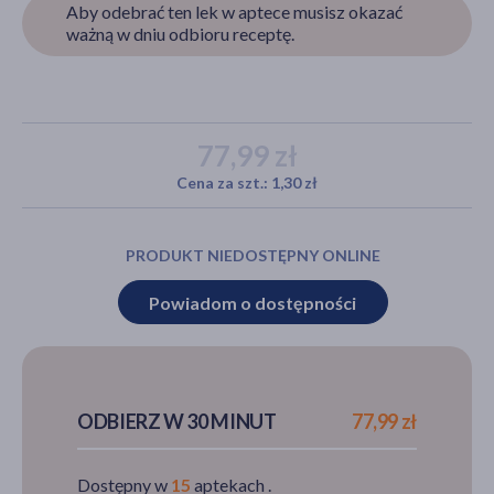
Aby odebrać ten lek w aptece musisz okazać
ważną w dniu odbioru receptę.
akijażu
77,99 zł
Cena za szt.: 1,30 zł
Hit
PRODUKT NIEDOSTĘPNY ONLINE
Powiadom o dostępności
ODBIERZ W 30 MINUT
77,99 zł
Dostępny w
15
aptekach .