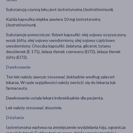
Substancją czynną leku jest izotretynoina (
Isotretinoinum
).
Każda kapsułka miękka zawiera 10 mg izotretynoiny
(
Isotretinoinum
).
Substancje pomocnicze: Rdzeń kapsułki: olej sojowy oczyszczony,
wosk żółty, olej sojowy uwodorniony, olej sojowy częściowo
uwodorniony. Otoczka kapsułki: żelatyna, glicerol, tytanu
dwutlenek (E 171), żelaza tlenek czerwony (El72), żelaza tlenek
żółty (El72).
Dawkowanie
Ten lek należy zawsze stosować dokładnie według zaleceń
lekarza. W razie wątpliwości należy zwrócić się do lekarza lub
farmaceuty.
Dawkowanie ustala lekarz indywidualnie dla pacjenta.
Lek należy stosować doustnie.
Działanie
Izotretynoina wpływa na zmniejszenie wydzielania łoju, ogranicza
rozwój bakterii
Cutibacterium acnes
, działa przeciwzapalnie i