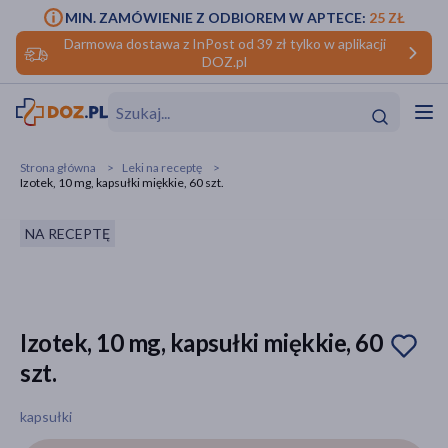
MIN. ZAMÓWIENIE Z ODBIOREM W APTECE:
25 ZŁ
Darmowa dostawa z InPost od 39 zł tylko w aplikacji
DOZ.pl
w
Hit
Hit
Strona główna
Leki na receptę
Izotek, 10 mg, kapsułki miękkie, 60 szt.
ofory
NA RECEPTĘ
do makijażu
dzieci
ść
Hit
Hit
ące
rmową
kijażu
Izotek, 10 mg, kapsułki miękkie, 60
ść
Hit
szt.
w
Hit
Hit
kapsułki
ść
Hit