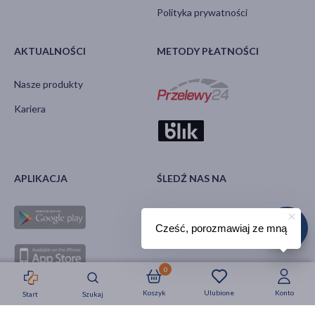
Polityka prywatności
AKTUALNOŚCI
METODY PŁATNOŚCI
Nasze produkty
Kariera
APLIKACJA
ŚLEDŹ NAS NA
Cześć, porozmawiaj ze mną
0
Koszyk
Ulubione
Konto
Start
Szukaj
Strefa okazji
Nowości
Krótkie daty