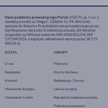
Dane podmiotu prowadzącego Portal:
DOZ.PL sp. z o.o. z
siedzibą w Łodzi, ul. Kinga C. Gillette 11, 94-406 Łódź,
wpisana do Rejestru Przedsiębiorców prowadzonego przez
Sąd Rejonowy dla Łodzi Śródmieścia w Łodzi, XX Wydział
Gospodarczy KRS pod numerem KRS 0000301254, NIP
5372492924, o kapitale zakładowym wynoszącym 18 725
000,00 zł.
DOZ.PL
ZAKUPY
O nas
Płatności
Regulamin
Koszty dostawy
Kontakt
Reklamacje / Zwroty
Ułatwienia dostępu
Leki na receptę
Ustawienia Cookie
Najczęściej zadawane pytania
Polityka prywatności