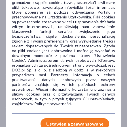
gromadzone są pliki cookies (tzw. „ciasteczka”) czyli małe
pliki tekstowe, zawierające niewielkie ilości informacji,
Mężczyzna
dla dzieci
które pobierane są podczas odwiedzania Portalu i
przechowywane na Urządzeniu Użytkownika. Pliki cookies
Kobieta
dla młodzieży
są powszechnie stosowane w celu usprawnienia działania
dla dorosłych
witryn internetowych, umożliwiają nam zapewnienie
kluczowych funkcji serwisu, zwiększenie jego
dla seniorów
bezpieczeństwa, ciągłe doskonalenie, personalizację
20+
zgodnie z Twoimi preferencjami oraz wyświetlanie treści i
reklam dopasowanych do Twoich zainteresowań. Zgoda
pokaż więcej ...
na pliki cookies jest dobrowolna i można ją wycofać w
dowolnym momencie z poziomu strony "Ustawienia
TYP PRODUKTU
POSTAĆ
Cookie". Administratorem danych osobowych Klientów,
gromadzonych za pośrednictwem strony www.doz.pl, jest
DOZ.pl Sp. z o. o. z siedzibą w Łodzi, a w niektórych
Materiały opatrunkowe
opatrunek
przypadkach nasi Partnerzy. Informacja o celach
Wyrób medyczny
przetwarzania danych osobowych przez naszych
partnerów znajduje się w ich politykach ochrony
prywatności. Więcej informacji o korzystaniu przez nas z
PROBLEM
CZĘŚĆ CIAŁA
plików cookies oraz o przetwarzaniu Twoich danych
osobowych, w tym o przysługujących Ci uprawnieniach,
znajdziesz w Polityce prywatności.
owrzodzenia
skóra
rana
Ustawienia zaawansowane
SPECYFIKA
PORA STOSOWANIA