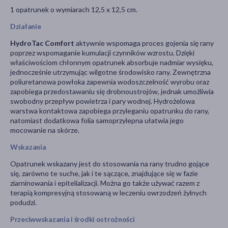
1 opatrunek o wymiarach 12,5 x 12,5 cm.
Działanie
HydroTac Comfort
aktywnie wspomaga proces gojenia się rany
poprzez wspomaganie kumulacji czynników wzrostu. Dzięki
właściwościom chłonnym opatrunek absorbuje nadmiar wysięku,
jednocześnie utrzymując wilgotne środowisko rany. Zewnętrzna
poliuretanowa powłoka zapewnia wodoszczelność wyrobu oraz
zapobiega przedostawaniu się drobnoustrojów, jednak umożliwia
swobodny przepływ powietrza i pary wodnej. Hydrożelowa
warstwa kontaktowa zapobiega przyleganiu opatrunku do rany,
natomiast dodatkowa folia samoprzylepna ułatwia jego
mocowanie na skórze.
Wskazania
Opatrunek wskazany jest do stosowania na rany trudno gojące
się, zarówno te suche, jak i te sączące, znajdujące się w fazie
ziarninowania i epitelializacji. Można go także używać razem z
terapią kompresyjną stosowaną w leczeniu owrzodzeń żylnych
podudzi.
Przeciwwskazania i środki ostrożności