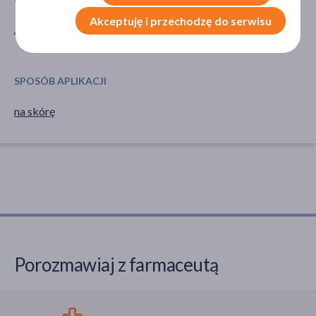
Akceptuję i przechodzę do serwisu
Jednorazowe
na dzień
na noc
SPOSÓB APLIKACJI
na skórę
Porozmawiaj z farmaceutą