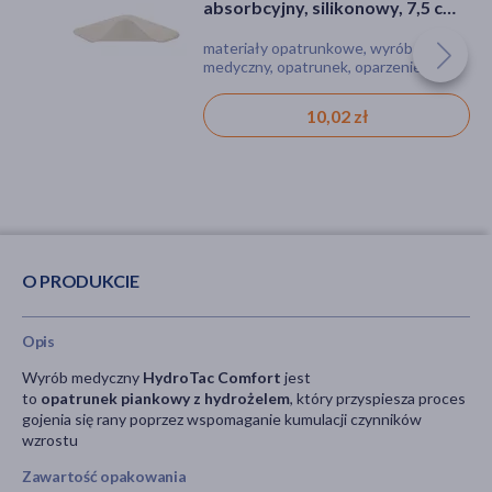
absorbcyjny, silikonowy, 7,5 cm
x 8,5 cm, 1 szt. (z opakowania
materiały opatrunkowe, wyrób
wielosztukowego)
medyczny, opatrunek, oparzenie,
owrzodzenia, rana
10,02 zł
O PRODUKCIE
Opis
Wyrób medyczny
HydroTac
Comfort
jest
to
opatrunek
piankowy z hydrożelem
, który przyspiesza proces
gojenia się rany poprzez wspomaganie kumulacji czynników
wzrostu
Zawartość opakowania