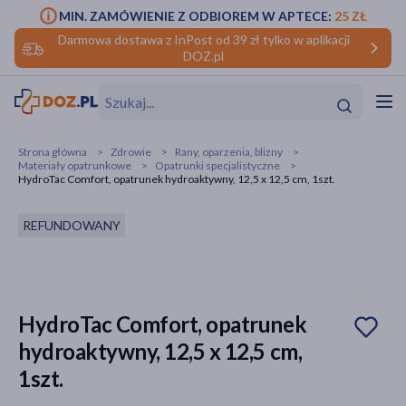
MIN. ZAMÓWIENIE Z ODBIOREM W APTECE:
25 ZŁ
Darmowa dostawa z InPost od 39 zł tylko w aplikacji
DOZ.pl
w
Hit
Hit
Strona główna
Zdrowie
Rany, oparzenia, blizny
Materiały opatrunkowe
Opatrunki specjalistyczne
ofory
HydroTac Comfort, opatrunek hydroaktywny, 12,5 x 12,5 cm, 1szt.
do makijażu
dzieci
ść
Hit
Hit
REFUNDOWANY
ące
rmową
kijażu
ść
Hit
HydroTac Comfort, opatrunek
hydroaktywny, 12,5 x 12,5 cm,
w
Hit
Hit
1szt.
ść
Hit