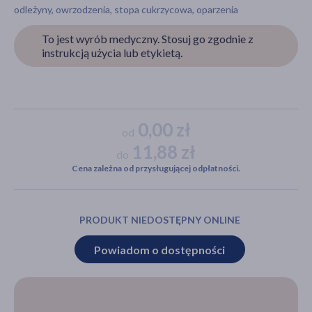
odleżyny, owrzodzenia, stopa cukrzycowa, oparzenia
To jest wyrób medyczny. Stosuj go zgodnie z
instrukcją użycia lub etykietą.
akijażu
Hit
0,00 zł
od
11,88 zł
do
Cena zależna od przysługującej odpłatności.
PRODUKT NIEDOSTĘPNY ONLINE
Powiadom o dostępności