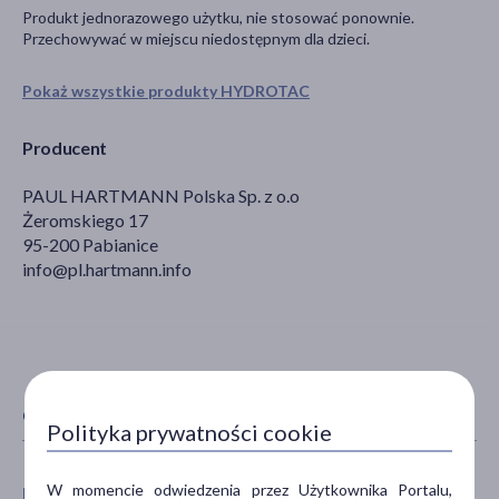
Produkt jednorazowego użytku, nie stosować ponownie.
Przechowywać w miejscu niedostępnym dla dzieci.
Pokaż wszystkie produkty HYDROTAC
Producent
PAUL HARTMANN Polska Sp. z o.o
Żeromskiego 17
95-200 Pabianice
info@pl.hartmann.info
CECHY PRODUKTU
Polityka prywatności cookie
W momencie odwiedzenia przez Użytkownika Portalu,
PŁEĆ
WIEK