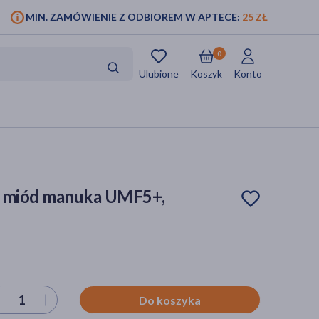
MIN. ZAMÓWIENIE Z ODBIOREM W APTECE:
25 ZŁ
0
Ulubione
Koszyk
Konto
, miód manuka UMF5+,
ierz ilość
Do koszyka