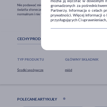
można ją wycofać w dowolnym mo
Nie podawać miodu dzieciom poniżej 12. miesiąca życia. Prz
gromadzonych za pośrednictwem s
światła słonecznego. Nie należy przekraczać zalecanej dzienne
Partnerzy. Informacja o celach 
normalnym i nie wpływa na jego jakość.
prywatności. Więcej informacji o
przysługujących Ci uprawnieniach,
CECHY PRODUKTU
TYP PRODUKTU
GŁÓWNY SKŁADNIK
Środki spożywcze
miód
POLECANE ARTYKUŁY