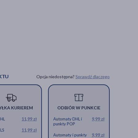
KTU
Opcja niedostępna?
Sprawdź dlaczego
YŁKA KURIEREM
ODBIÓR W PUNKCIE
DHL
11,99 zł
Automaty DHL i
9,99 zł
punkty POP
GLS
11,99 zł
Automaty i punkty
9,99 zł