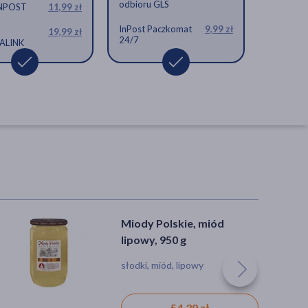
odbioru GLS
INPOST
11,99 zł
InPost Paczkomat
9,99 zł
19,99 zł
24/7
ALINK
Miody Polskie, miód
Sanprobi IBS, krople, 5 ml
lipowy, 950 g
słodki, miód, lipowy
krople
54,39 zł
30,99 zł