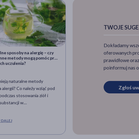
TWOJE SUGE
Dokładamy wszelk
oferowanych pro
ne sposoby na alergię – czy
i inne metody mogą pomóc przy
prawidłowe oraz 
ch uczulenia?
poinformuj nas o
nieją naturalne metody
Zgłoś uw
a alergii? Co należy wziąć pod
odczas stosowania ziół i
substancji w
dku objawów uczulenia? W
zym artykule wyjaśniamy, które
 DALEJ
y mogą wspomóc leczenie
wych objawów alergii.