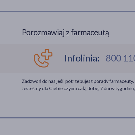
zasklep miodowy. Ze względu na
swoje specyficzne właściwości miód
manuka jest jednym z najbardziej
popularnych gatunków miodów
Porozmawiaj z farmaceutą
stosowanych w apiterapii. Dlaczego?
Dowiedz się więcej w poniższym
artykule.
Infolinia:
800 11
Zadzwoń do nas jeśli potrzebujesz porady farmaceuty.
Jesteśmy dla Ciebie czynni całą dobę, 7 dni w tygodniu,