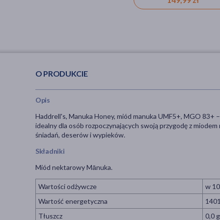
O PRODUKCIE
Opis
Haddrell's, Manuka Honey, miód manuka UMF5+, MGO 83+ – d
idealny dla osób rozpoczynających swoją przygodę z miodem
śniadań, deserów i wypieków.
Składniki
Miód nektarowy Mānuka.
Wartości odżywcze
w 10
Wartość energetyczna
1401
Tłuszcz
0,0 g