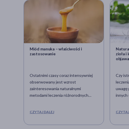
Miód manuka – właściwości i
Natural
zastosowanie
zioła 
objawa
Ostatnimi czasy coraz intensywniej
Czy ist
obserwowany jest wzrost
leczeni
zainteresowania naturalnymi
uwagę p
metodami leczenia różnorodnych
innych 
schorzeń – apiterapia jest jedną z
przypa
nich. To praktyka wykorzystująca
niniejs
CZYTAJ DALEJ
CZYTAJ
produkty pszczele podczas procesu
sposob
leczenia. W apiterapii stosuje się miód,
uciążli
ale również wosk, kit pszczeli czy