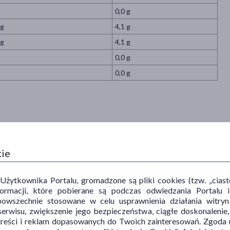
0,0 g
 g
4,1 g
 g
4,1 g
0,0 g
0,0 g
wozelandzki miód o łagodnym, ziemistym smaku i naturalnie
kie
ów manuka. To doskonała propozycja dla osób, które chcą
y – sprawdza się jako naturalny słodzik do smoothie, owsianki czy
tyfikowanym poziomie UMF™ 5+.
ytkownika Portalu, gromadzone są pliki cookies (tzw. „ciastec
informacji, które pobierane są podczas odwiedzania Portal
powszechnie stosowane w celu usprawnienia działania witryn
 do napojów, śniadań, deserów.
erwisu, zwiększenie jego bezpieczeństwa, ciągłe doskonalenie
treści i reklam dopasowanych do Twoich zainteresowań. Zgoda n