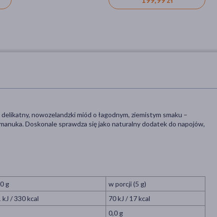
elikatny, nowozelandzki miód o łagodnym, ziemistym smaku –
 manuka. Doskonale sprawdza się jako naturalny dodatek do napojów,
0 g
w porcji (5 g)
 kJ / 330 kcal
70 kJ / 17 kcal
0,0 g