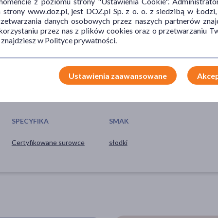
mencie z poziomu strony "Ustawienia Cookie". Administrat
echowywać w chłodnym i suchym miejscu, z dala od bezpośredniego
trony www.doz.pl, jest DOZ.pl Sp. z o. o. z siedzibą w Łodzi,
j porcji. Produkt naturalny, krystalizacja miodu jest zjawiskiem
przetwarzania danych osobowych przez naszych partnerów znajd
 korzystaniu przez nas z plików cookies oraz o przetwarzaniu
 znajdziesz w Polityce prywatności.
Ustawienia zaawansowane
Akcep
SPECYFIKA
SMAK
Certyfikowane surowce
słodki