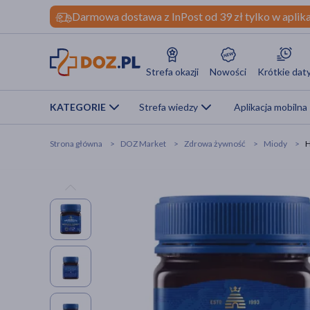
Darmowa dostawa z InPost od 39 zł tylko w aplika
Strefa okazji
Nowości
Krótkie dat
KATEGORIE
Strefa wiedzy
Aplikacja mobilna
Strona główna
DOZ Market
Zdrowa żywność
Miody
H