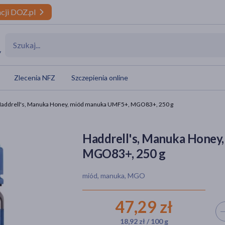
cji DOZ.pl
y
Zlecenia NFZ
Szczepienia online
addrell's, Manuka Honey, miód manuka UMF5+, MGO83+, 250 g
Haddrell's, Manuka Honey
MGO83+, 250 g
miód, manuka, MGO
47,29 zł
Wyb
18,92 zł / 100 g