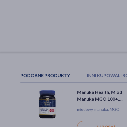
PODOBNE PRODUKTY
INNI KUPOWALI 
Manuka Health, Miód
Bebilon Profutura
Manuka MGO 100+,
DUOBIOTIK 5, formuła
nektarowy, 500 g
bazie mleka po 3. roku
miodowy, manuka, MGO
proszek
życia, proszek, 800 g
149,99 zł
65,99 zł