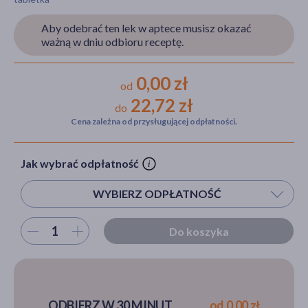
Aby odebrać ten lek w aptece musisz okazać
ważną w dniu odbioru receptę.
akijażu
0,00 zł
od
22,72 zł
do
Cena zależna od przysługującej odpłatności.
Hit
Jak wybrać odpłatność
WYBIERZ ODPŁATNOŚĆ
Wybierz ilość
Do koszyka
ODBIERZ W 30 MINUT
od 0,00 zł