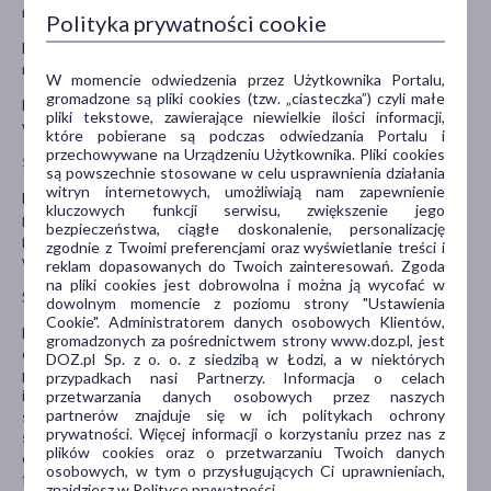
nadnerczy); czynność nerek lub wątroby jest poważnie osłabiona.
Polityka prywatności cookie
Lek Gliclada w postaci tabletek o zmodyfikowanym uwalnianiu
można przyjmować z jedzeniem i bezalkoholowymi napojami.
W momencie odwiedzenia przez Użytkownika Portalu,
gromadzone są pliki cookies (tzw. „ciasteczka”) czyli małe
Nie zaleca się picia alkoholu, ponieważ może to nieprzewidywalnie
pliki tekstowe, zawierające niewielkie ilości informacji,
wpłynąć na kontrolę cukrzycy.
które pobierane są podczas odwiedzania Portalu i
przechowywane na Urządzeniu Użytkownika. Pliki cookies
Stosowanie innych leków
są powszechnie stosowane w celu usprawnienia działania
witryn internetowych, umożliwiają nam zapewnienie
Należy powiedzieć lekarzowi o wszystkich lekach przyjmowanych
kluczowych funkcji serwisu, zwiększenie jego
przez pacjenta obecnie lub ostatnio, a także o lekach, które
bezpieczeństwa, ciągłe doskonalenie, personalizację
pacjent planuje przyjmować, w tym również o tych, które
zgodnie z Twoimi preferencjami oraz wyświetlanie treści i
wydawane są bez recepty.
reklam dopasowanych do Twoich zainteresowań. Zgoda
na pliki cookies jest dobrowolna i można ją wycofać w
Szczególnie ważna jest informacja jeśli pacjent stosuje:
dowolnym momencie z poziomu strony "Ustawienia
Cookie". Administratorem danych osobowych Klientów,
Leki nasilające działanie glikozydu, są to: inne leki stosowane w
gromadzonych za pośrednictwem strony www.doz.pl, jest
celu obniżenia dużego stężenia cukru we krwi (doustne leki
DOZ.pl Sp. z o. o. z siedzibą w Łodzi, a w niektórych
przeciwcukrzycowe, agoniści receptora GLP-1 lub
przypadkach nasi Partnerzy. Informacja o celach
insulina); antybiotyki (sulfonamidy, klarytromycyna); leki
przetwarzania danych osobowych przez naszych
partnerów znajduje się w ich politykach ochrony
stosowane w wysokim ciśnieniu tętniczym lub niewydolności
prywatności. Więcej informacji o korzystaniu przez nas z
serca (beta-adrenolityki, inhibitory ACE, takie jak kaptopryl czy
plików cookies oraz o przetwarzaniu Twoich danych
enalapryl); - leki stosowane w zakażeniach grzybiczych (mikonazol,
osobowych, w tym o przysługujących Ci uprawnieniach,
flukonazol); leki stosowane w leczeniu wrzodów żołądka lub
znajdziesz w Polityce prywatności.