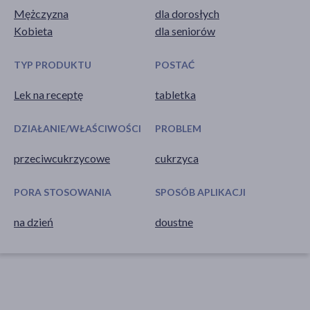
Mężczyzna
dla dorosłych
Kobieta
dla seniorów
TYP PRODUKTU
POSTAĆ
Lek na receptę
tabletka
DZIAŁANIE/WŁAŚCIWOŚCI
PROBLEM
przeciwcukrzycowe
cukrzyca
PORA STOSOWANIA
SPOSÓB APLIKACJI
na dzień
doustne