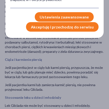
dwunastnicy (leki blokujące receptory H2); leki stosowane w
leczeniu depresji (inhibitory MAO); leki przeciwbólowe lub
przeciwreumatyczne (fenylbutazon, ibuprofen); leki zawierające
alkohol.
Ustawienia zaawansowane
Leki osłabiające działanie gliklazydu, są to: leki stosowane w
Akceptuję i przechodzę do serwisu
chorobach ośrodkowego układu nerwowego
(chlorpromazyna); leki przeciwzapalne (kortykosteroidy); leki
stosowane w astmie lub stosowane podczas porodu (dożylnie
podawany salbutamol, rytodryna i terbutalina); leki stosowane w
chorobach piersi, ciężkich krwawieniach miesiączkowych i
endometriozie (danazol); preparaty z ziela dziurawca zwyczajnego.
Ciąża i karmienie piersią
Jeśli pacjentka jest w ciąży lub karmi piersią, przypuszcza, że może
być w ciąży, lub gdy planuje mieć dziecko, powinna poradzić się
lekarza lub farmaceuty przed zastosowaniem tego leku.
Jeśli pacjentka karmi lub zamierza karmić piersią, nie powinna
przyjmować leku Gliclada.
Stosowanie leku u dzieci i młodzieży
Lek Gliclada nie może być stosowany u dzieci i młodzieży.