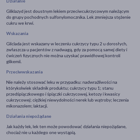
Działanie
Gliklazyd jest doustnym lekiem przeciwcukrzycowym należącym
do grupy pochodnych sulfonylomocznika. Lek zmniejsza stężenie
cukru we krwi.
Wskazania
Gliclada jest wskazany w leczeniu cukrzycy typu 2 u dorosłych,
zwłaszcza u pacjentów z nadwagą, gdy za pomocą samej diety i
ćwiczeń fizycznych nie można uzyskać prawidłowej kontroli
glikemii.
Przeciwwskazania
Nie należy stosować leku w przypadku: nadwrażliwości na
którykolwiek składnik produktu; cukrzycy typu 1; stanu
przedśpiączkowego i śpiączki cukrzycowej, ketozy i kwasicy
cukrzycowej; ciężkiej niewydolności nerek lub wątroby; leczenia
mikonazolem; laktacji.
Działania niepożądane
Jak każdy lek, lek ten może powodować działania niepożądane,
chociaż nie u każdego one wystąpią.