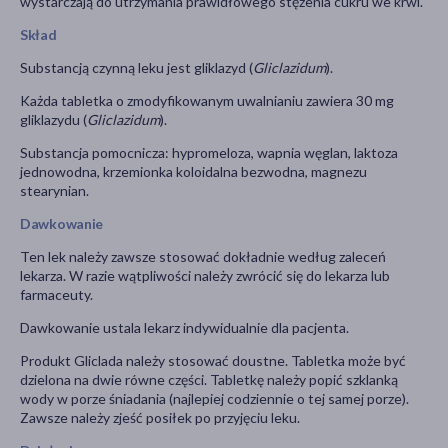
wystarczają do utrzymania prawidłowego stężenia cukru we krwi.
Skład
Substancją czynną leku jest gliklazyd (
Gliclazidum
).
Każda tabletka o zmodyfikowanym uwalnianiu zawiera 30 mg
gliklazydu (
Gliclazidum
).
Substancja pomocnicza: hypromeloza, wapnia węglan, laktoza
jednowodna, krzemionka koloidalna bezwodna, magnezu
stearynian.
Dawkowanie
Ten lek należy zawsze stosować dokładnie według zaleceń
lekarza. W razie wątpliwości należy zwrócić się do lekarza lub
farmaceuty.
Dawkowanie ustala lekarz indywidualnie dla pacjenta.
Produkt Gliclada należy stosować doustne. Tabletka może być
dzielona na dwie równe części. Tabletkę należy popić szklanką
wody w porze śniadania (najlepiej codziennie o tej samej porze).
Zawsze należy zjeść posiłek po przyjęciu leku.