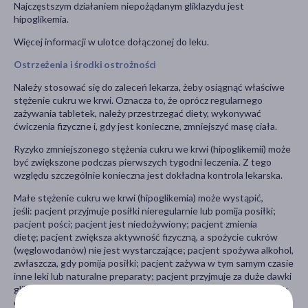
Najczęstszym działaniem niepożądanym gliklazydu jest
hipoglikemia.
Więcej informacji w ulotce dołączonej do leku.
Ostrzeżenia i środki ostrożności
Należy stosować się do zaleceń lekarza, żeby osiągnąć właściwe
stężenie cukru we krwi. Oznacza to, że oprócz regularnego
zażywania tabletek, należy przestrzegać diety, wykonywać
ćwiczenia fizyczne i, gdy jest konieczne, zmniejszyć masę ciała.
Ryzyko zmniejszonego stężenia cukru we krwi (hipoglikemii) może
być zwiększone podczas pierwszych tygodni leczenia. Z tego
względu szczególnie konieczna jest dokładna kontrola lekarska.
Małe stężenie cukru we krwi (hipoglikemia) może wystąpić,
jeśli: pacjent przyjmuje posiłki nieregularnie lub pomija posiłki;
pacjent pości; pacjent jest niedożywiony; pacjent zmienia
dietę; pacjent zwiększa aktywność fizyczną, a spożycie cukrów
(węglowodanów) nie jest wystarczające; pacjent spożywa alkohol,
zwłaszcza, gdy pomija posiłki; pacjent zażywa w tym samym czasie
inne leki lub naturalne preparaty; pacjent przyjmuje za duże dawki
gliklazydu; pacjent ma pewne zaburzenia hormonalne (zaburzenia
czynności tarczycy, przysadki mózgowej lub kory