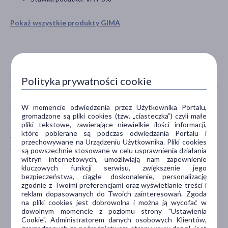
Pokaż wszystkie produkty GIMA
CECHY PRODUKTU
Polityka prywatności cookie
W momencie odwiedzenia przez Użytkownika Portalu,
PŁEĆ
WIEK
gromadzone są pliki cookies (tzw. „ciasteczka”) czyli małe
pliki tekstowe, zawierające niewielkie ilości informacji,
Mężczyzna
dla dorosłych
które pobierane są podczas odwiedzania Portalu i
przechowywane na Urządzeniu Użytkownika. Pliki cookies
Kobieta
dla seniorów
są powszechnie stosowane w celu usprawnienia działania
20+
witryn internetowych, umożliwiają nam zapewnienie
kluczowych funkcji serwisu, zwiększenie jego
30+
bezpieczeństwa, ciągłe doskonalenie, personalizację
40+
zgodnie z Twoimi preferencjami oraz wyświetlanie treści i
reklam dopasowanych do Twoich zainteresowań. Zgoda
pokaż więcej ...
na pliki cookies jest dobrowolna i można ją wycofać w
dowolnym momencie z poziomu strony "Ustawienia
Cookie". Administratorem danych osobowych Klientów,
TYP PRODUKTU
UKŁADY NARZĄDOWE