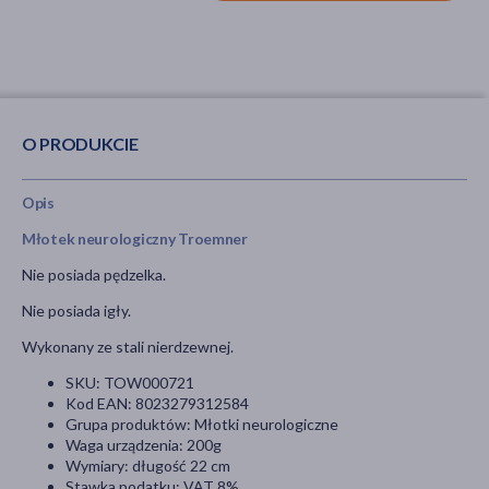
O PRODUKCIE
Opis
Młotek neurologiczny Troemner
Nie posiada pędzelka.
Nie posiada igły.
Wykonany ze stali nierdzewnej.
SKU: TOW000721
Kod EAN: 8023279312584
Grupa produktów: Młotki neurologiczne
Waga urządzenia: 200g
Wymiary: długość 22 cm
Stawka podatku: VAT 8%