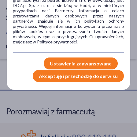
gromadzonych za pośrednictwem strony www.doz.pl, jest
DOZ.pl Sp. z o. o. z siedzibą w Łodzi, a w niektórych
Sprzęt medyczny
układ nerwowy
przypadkach nasi Partnerzy. Informacja o celach
przetwarzania danych osobowych przez naszych
Wyrób medyczny
partnerów znajduje się w ich politykach ochrony
prywatności. Więcej informacji o korzystaniu przez nas z
plików cookies oraz o przetwarzaniu Twoich danych
AKCESORIA
osobowych, w tym o przysługujących Ci uprawnieniach,
znajdziesz w Polityce prywatności.
młotek neurologiczny
Ustawienia zaawansowane
Akceptuję i przechodzę do serwisu
Porozmawiaj z farmaceutą