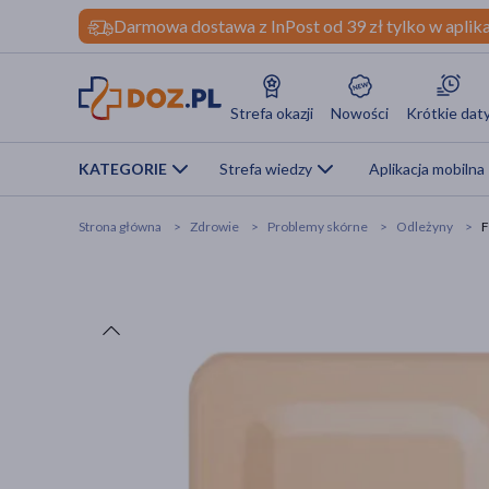
Darmowa dostawa z InPost od 39 zł tylko w aplika
Strefa okazji
Nowości
Krótkie dat
KATEGORIE
Strefa wiedzy
Aplikacja mobilna
Strona główna
Zdrowie
Problemy skórne
Odleżyny
F