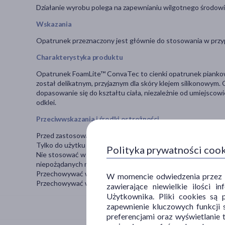
Działanie wyrobu polega na zapewnianiu wilgotnego środowisk
Wskazania
Opatrunek przeznaczony jest głównie do stosowania w przypa
Charakterystyka produktu
Opatrunek FoamLite™ ConvaTec to cienki opatrunek piankow
został delikatnym, przyjaznym dla skóry klejem silikonowym. 
dopasowanie się do kształtu ciała, niezależnie od umiejscowi
odklei.
Przeciwwskazania i środki ostrożności
Przed zastosowaniem należy zapoznać się z treścią instrukcji
Tylko do użytku zewnętrznego.
Polityka prywatności coo
Nie stosować w przypadku uczulenia na którykolwiek ze skła
niepożądanych należy przerwać stosowanie wyrobu i skontak
Przechowywać w temperaturze pokojowej. Chronić od światła
W momencie odwiedzenia przez Uż
Przechowywać w sposób niedostępny dla dzieci.
zawierające niewielkie ilości 
Użytkownika. Pliki cookies są 
zapewnienie kluczowych funkcji s
preferencjami oraz wyświetlanie 