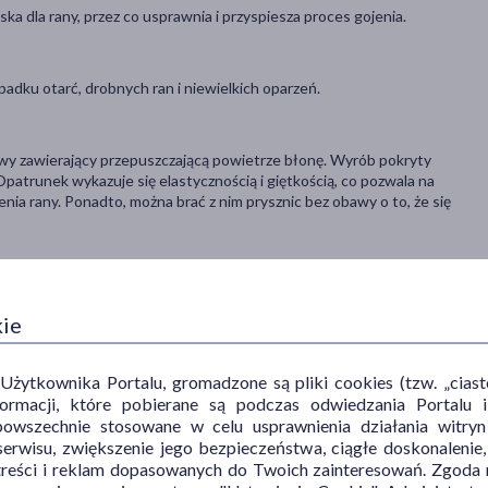
a dla rany, przez co usprawnia i przyspiesza proces gojenia.
dku otarć, drobnych ran i niewielkich oparzeń.
y zawierający przepuszczającą powietrze błonę. Wyrób pokryty
Opatrunek wykazuje się elastycznością i giętkością, co pozwala na
enia rany. Ponadto, można brać z nim prysznic bez obawy o to, że się
 użycia wyrobu.
kie
dników. W razie wystąpienia niepokojących objawów lub działań
tować się z lekarzem.
 i wilgoci.
ytkownika Portalu, gromadzone są pliki cookies (tzw. „ciastec
informacji, które pobierane są podczas odwiedzania Portal
powszechnie stosowane w celu usprawnienia działania witryn
erwisu, zwiększenie jego bezpieczeństwa, ciągłe doskonalenie
treści i reklam dopasowanych do Twoich zainteresowań. Zgoda n