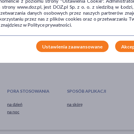
mencie z poziomu strony "Ustawienia Cookie". Administrat
trony www.doz.pl, jest DOZ.pl Sp. z o. o. z siedzibą w Łodzi,
przetwarzania danych osobowych przez naszych partnerów znajd
 korzystaniu przez nas z plików cookies oraz o przetwarzaniu
 znajdziesz w Polityce prywatności.
TYP PRODUKTU
POSTAĆ
DZ
Materiały opatrunkowe
opatrunek
och
Ustawienia zaawansowane
Akcep
Wyrób medyczny
wsp
PORA STOSOWANIA
SPOSÓB APLIKACJI
na dzień
na skórę
na noc