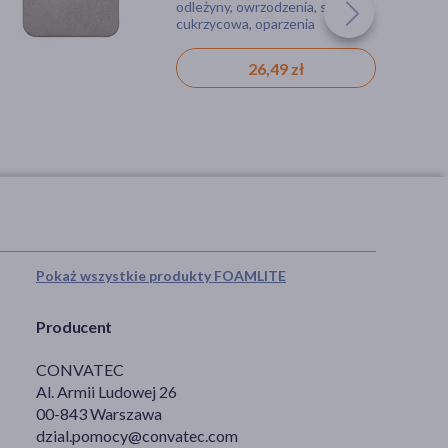
odleżyny, owrzodzenia, stopa
akcesoria, materiały
cukrzycowa, oparzenia
opatrunkowe, wyrób medyczny,
plaster
26,49 zł
5,19 zł
Pokaż wszystkie produkty FOAMLITE
Producent
CONVATEC
Al. Armii Ludowej 26
00-843 Warszawa
dzial.pomocy@convatec.com