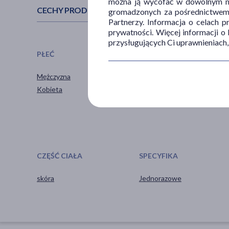
można ją wycofać w dowolnym mo
CECHY PRODUKTU
gromadzonych za pośrednictwem s
Partnerzy. Informacja o celach 
prywatności. Więcej informacji o
przysługujących Ci uprawnieniach,
PŁEĆ
WIEK
Mężczyzna
dla młodzieży
Kobieta
dla dorosłych
CZĘŚĆ CIAŁA
SPECYFIKA
skóra
Jednorazowe