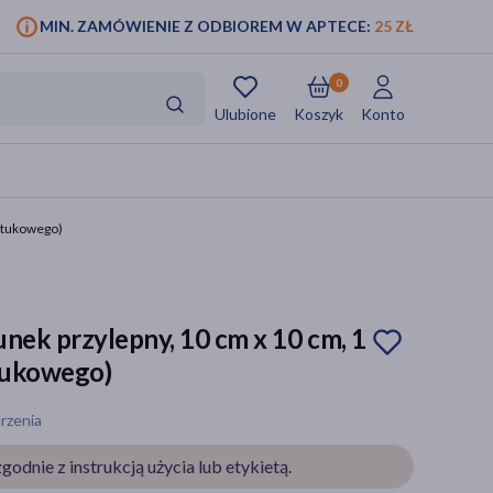
MIN. ZAMÓWIENIE Z ODBIOREM W APTECE:
25 ZŁ
0
Ulubione
Koszyk
Konto
sztukowego)
nek przylepny, 10 cm x 10 cm, 1
ztukowego)
rzenia
godnie z instrukcją użycia lub etykietą.