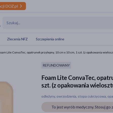
cji DOZ.pl
y
Zlecenia NFZ
Szczepienia online
oam Lite ConvaTec, opatrunek przylepny, 10 cm x 10 cm, 1 szt. (z opakowania wielo
REFUNDOWANY
Foam Lite ConvaTec, opatru
szt. (z opakowania wielos
odleżyny, owrzodzenia, stopa cukrzycowa, opa
To jest wyrób medyczny. Stosuj go z