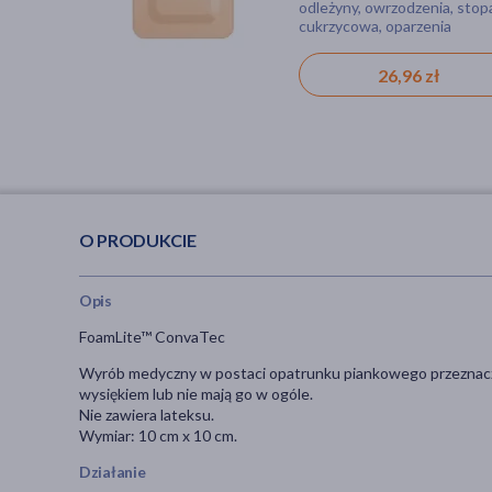
odleżyny, owrzodzenia, stop
materiały opatrunkowe, wy
wielosztukowego)
opakowania
cukrzycowa, oparzenia
medyczny, opatrunek,
wielosztukowego)
oparzenie, rana, otarcia,
skaleczenie
26,96 zł
8,69 zł
O PRODUKCIE
Opis
FoamLite™ ConvaTec
W
yrób medyczny w postaci opatrunku piankowego przeznaczon
wysiękiem lub nie mają go w ogóle.
Nie zawiera lateksu.
Wymiar: 10 cm x 10 cm.
Działanie