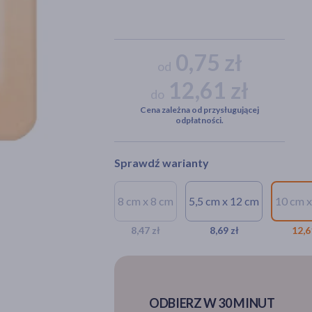
0,75 zł
od
12,61 zł
do
Cena zależna od przysługującej
odpłatności.
Sprawdź warianty
8 cm x 8 cm
5,5 cm x 12 cm
10 cm x
8,47 zł
8,69 zł
12,6
ODBIERZ W 30 MINUT