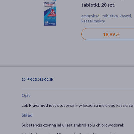
tabletki, 20 szt.
syrop, 100 ml
ambroksol, tabletka, kaszel,
ambroksol, syrop, kaszel, kas
kaszel mokry
mokry
18,99 zł
18,99 zł
O PRODUKCIE
Opis
Lek
Flavamed
jest stosowany w leczeniu mokrego kaszlu zwią
Skład
Substancją czynną leku
jest ambroksolu chlorowodorek