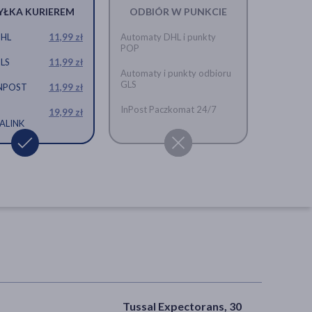
YŁKA KURIEREM
ODBIÓR W PUNKCIE
DHL
11,99 zł
Automaty DHL i punkty
POP
GLS
11,99 zł
Automaty i punkty odbioru
GLS
INPOST
11,99 zł
InPost Paczkomat 24/7
19,99 zł
ALINK
Tussal Expectorans, 30
Flavamed max, 30 mg/5 ml,