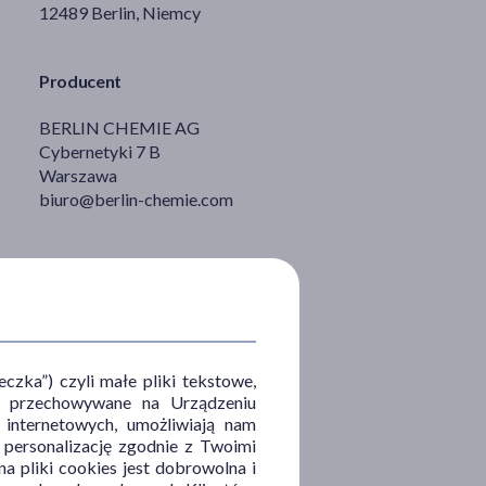
12489 Berlin, Niemcy
Producent
BERLIN CHEMIE AG
Cybernetyki 7 B
Warszawa
biuro@berlin-chemie.com
zka”) czyli małe pliki tekstowe,
u i przechowywane na Urządzeniu
 internetowych, umożliwiają nam
, personalizację zgodnie z Twoimi
a pliki cookies jest dobrowolna i