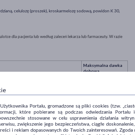
zianą, celulozę (proszek), kroskarmelozę sodową, powidon K 30,
ulotce dla pacjenta lub według zaleceń lekarza lub farmaceuty. W razie
Maksymalna dawka
dobowa
 dobę
1 i 1/2 tabletki
kie
 tabletka 3 razy na dobę, następnie 1
3 tabletki
bę
ytkownika Portalu, gromadzone są pliki cookies (tzw. „ciastec
popijając odpowiednią ilością płynu (wody, herbaty, soku owocowego).
informacji, które pobierane są podczas odwiedzania Portal
zyjmować dłużej niż 4 – 5 dni.
powszechnie stosowane w celu usprawnienia działania witryn
ub nawet ulegają nasileniu, należy niezwłocznie zgłosić się do lekarza.
erwisu, zwiększenie jego bezpieczeństwa, ciągłe doskonalenie
za mocne lub za słabe, należy zwrócić się do lekarza lub farmaceuty.
treści i reklam dopasowanych do Twoich zainteresowań. Zgoda n