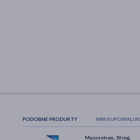
PODOBNE PRODUKTY
INNI KUPOWALI 
Mucosolvan, 30 mg,
Flavamed, 15 mg/5 ml,