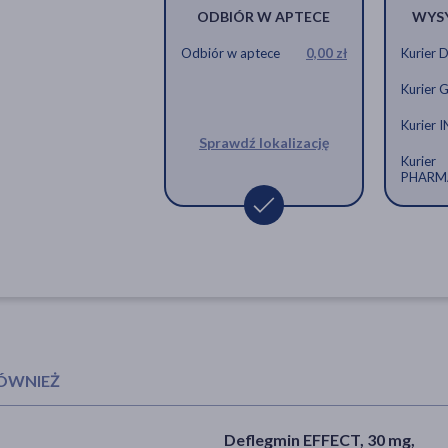
ODBIÓR W APTECE
WYS
Odbiór w aptece
0,00 zł
Kurier 
Kurier 
Kurier 
Sprawdź lokalizację
Kurier
PHARM
RÓWNIEŻ
Deflegmin EFFECT, 30 mg,
Flavamed, 60 mg, tabletki