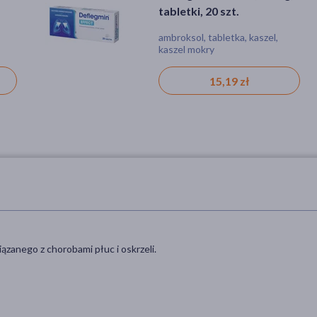
tabletki, 20 szt.
musujące, 10 szt.
zel
ambroksol, tabletka, kaszel,
ambroksol, tabletka, kaszel,
kaszel mokry
kaszel mokry
15,19 zł
18,29 zł
zanego z chorobami płuc i oskrzeli.