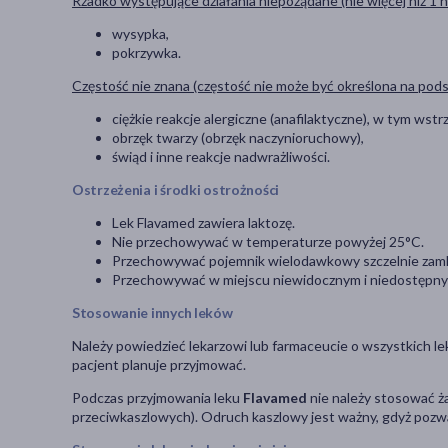
Rzadko występujące działania niepożądane (nie więcej niż 1 
wysypka,
pokrzywka.
Częstość nie znana (częstość nie może być określona na po
ciężkie reakcje alergiczne (anafilaktyczne), w tym wstrz
obrzęk twarzy (obrzęk naczynioruchowy),
świąd i inne reakcje nadwrażliwości.
Ostrzeżenia i środki ostrożności
Lek Flavamed zawiera laktozę.
Nie przechowywać w temperaturze powyżej 25°C.
Przechowywać pojemnik wielodawkowy szczelnie zamkni
Przechowywać w miejscu niewidocznym i niedostępnym
Stosowanie innych leków
Należy powiedzieć lekarzowi lub farmaceucie o wszystkich le
pacjent planuje przyjmować.
Podczas przyjmowania leku
Flavamed
nie należy stosować ż
przeciwkaszlowych). Odruch kaszlowy jest ważny, gdyż pozwal