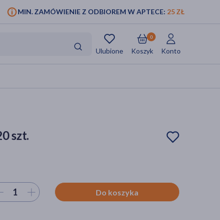
MIN. ZAMÓWIENIE Z ODBIOREM W APTECE:
25 ZŁ
0
Ulubione
Koszyk
Konto
0 szt.
ierz ilość
Do koszyka