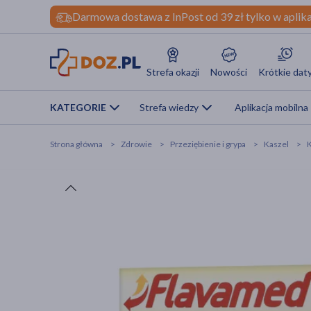
Darmowa dostawa z InPost od 39 zł tylko w aplika
Strefa okazji
Nowości
Krótkie dat
KATEGORIE
Strefa wiedzy
Aplikacja mobilna
Strona główna
Zdrowie
Przeziębienie i grypa
Kaszel