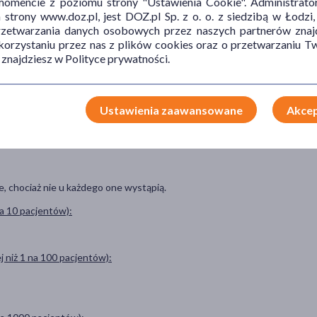
mencie z poziomu strony "Ustawienia Cookie". Administrat
trony www.doz.pl, jest DOZ.pl Sp. z o. o. z siedzibą w Łodzi,
śluzu, zmniejszego jego lepkość i pobudza nabłonek dróg
przetwarzania danych osobowych przez naszych partnerów znajd
 korzystaniu przez nas z plików cookies oraz o przetwarzaniu
 znajdziesz w Polityce prywatności.
ego z chorobami płuc i oskrzeli.
Ustawienia zaawansowane
Akcep
na ambroksolu chlorowodorek lub którykolwiek ze składników tego
, chociaż nie u każdego one wystąpią.
na 10 pacjentów):
j niż 1 na 100 pacjentów):