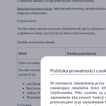
1 tabletka zawiera 30 mg ambroksolu chlorowodorku.
Substancje pomocnicze:
laktozę jednowodną, skrobię kukuryd
magnezu stearynian.
Dawkowanie
Ten lek należy zawsze stosować dokładnie tak, jak to opisano w 
wątpliwości należy zwrócić się do lekarza lub farmaceuty.
Zwykle stosowane dawki:
Wiek
Dawka pojedyncza
Dzieci w wieku 6 do 12 lat
1/2 tabletki 2 do 3 razy na
Polityka prywatności coo
Dorośli i młodzież w wieku po
W czasie pierwszych dni, 1
wyzej 12 lat
tabletka leku 2 razy na do
W momencie odwiedzenia przez Uż
Lek Flavamed najlepiej połykać w całości po posiłku, 
zawierające niewielkie ilości 
Bez konsultacji z lekarzem, leku Flavamed nie należy pr
Użytkownika. Pliki cookies są 
Jeśli po 4 – 5 dniach dolegliwości nie zmniejszają się l
zapewnienie kluczowych funkcji s
W przypadku wrażenia, że działanie leku Flavamed jest 
preferencjami oraz wyświetlanie 
Działanie