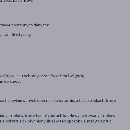
na 1000 pacjentów):
dstawie dostępnych danych):
ąs anafilaktyczny,
ęty w celu ochrony przed światłem i wilgocią.
 dla dzieci.
kach przyjmowanych obecnie lub ostatnio, a także o lekach, które
adnych leków, które hamują odruch kaszlowy (tak zwanych leków
a odkrztusić upłynniony śluz i w ten sposób usunąć go z płuc.