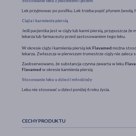
Stosowanie leku z jedzeniem i piciem
Lek przyjmowac po posiłku. Lek trzeba popić płynem (wodą,
Ciąża i karmienie piersią
Jeśli pacjentka jest w ciąży lub karmi piersią, przypuszcza że
lekarza lub farmaceuty przed zastosowaniem tego leku.
W okresie ciąży i karmienia piersią lek
Flavamed
można stoso
lekarza. Zwłaszcza w pierwszym trymestrze ciąży nie zaleca 
Zaobserwowano, że substancja czynna zawarta w leku
Flav
Flavamed
w okresie karmienia piersią
Stosowanie leku u dzieci i młodzieży
Leku nie stosować u dzieci poniżej 6 roku życia.
CECHY PRODUKTU