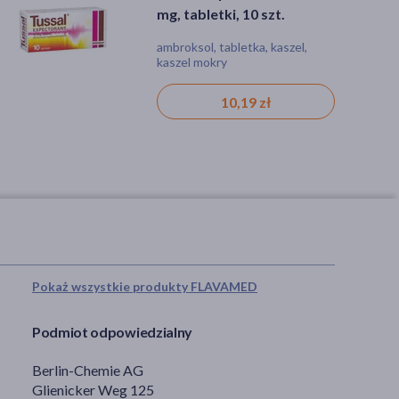
mg, tabletki, 10 szt.
roztwór doustny, 100 ml
ambroksol, tabletka, kaszel,
ambroksol, syrop, kaszel, kaszel
kaszel mokry
mokry
10,19 zł
16,99 zł
Pokaż wszystkie produkty FLAVAMED
Podmiot odpowiedzialny
Berlin-Chemie AG
Glienicker Weg 125