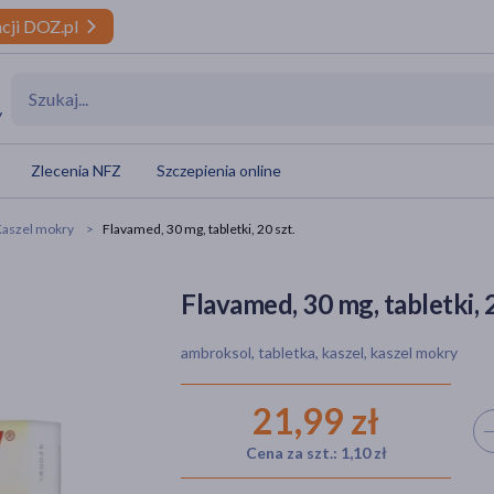
cji DOZ.pl
y
Zlecenia NFZ
Szczepienia online
Kaszel mokry
Flavamed, 30 mg, tabletki, 20 szt.
Flavamed, 30 mg, tabletki, 2
ambroksol, tabletka, kaszel, kaszel mokry
21,99 zł
Wyb
Cena za szt.: 1,10 zł