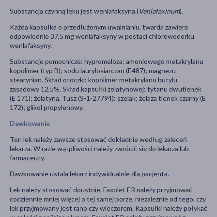
Substancja czynną leku jest wenlafaksyna (
Venlafaxinum
).
Każda kapsułka o przedłużonym uwalnianiu, twarda zawiera
odpowiednio 37,5 mg wenlafaksyny w postaci chlorowodorku
wenlafaksyny.
Substancje pomocnicze: hypromeloza; amoniowego metakrylanu
kopolimer (typ B); sodu laurylosiarczan (E487); magnezu
stearynian. Skład otoczki: kopolimer metakrylanu butylu
zasadowy 12,5%. Skład kapsułki żelatynowej: tytanu dwutlenek
(E 171); żelatyna. Tusz (S-1-27794): szelak; żelaza tlenek czarny (E
172); glikol propylenowy.
Dawkowanie
Ten lek należy zawsze stosować dokładnie według zaleceń
lekarza. W razie wątpliwości należy zwrócić się do lekarza lub
farmaceuty.
Dawkowanie ustala lekarz indywidualnie dla pacjenta.
Lek należy stosować doustnie. Faxolet ER należy przyjmować
codziennie mniej więcej o tej samej porze, niezależnie od tego, czy
lek przyjmowany jest rano czy wieczorem. Kapsułki należy połykać