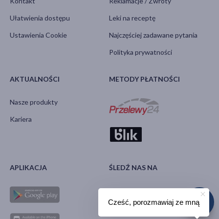
Kontakt
Reklamacje / Zwroty
Ułatwienia dostępu
Leki na receptę
Ustawienia Cookie
Najczęściej zadawane pytania
Polityka prywatności
AKTUALNOŚCI
METODY PŁATNOŚCI
Nasze produkty
Kariera
APLIKACJA
ŚLEDŹ NAS NA
Cześć, porozmawiaj ze mną