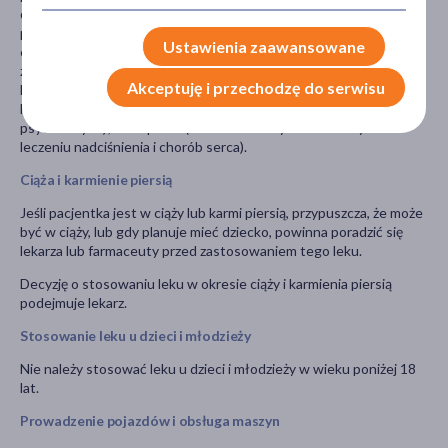
dofetylid (stosowane w leczeniu zaburzeń rytmu serca); leki
przeciwpsychotyczne, takie jak tiorydazyna; antybiotyki, takie jak
Ustawienia zaawansowane
erytromycyna lub moksyfloksacyna (stosowane w leczeniu
zakażeń bakteryjnych); leki przeciwhistaminowe (stosowane w
Akceptuję i przechodzę do serwisu
leczeniu alergii); ketokonazol (lek przeciwgrzybiczy); haloperydol
lub rysperydon (leki stosowane w leczeniu zaburzeń
psychicznych); metoprolol (beta-adrenolityk stosowany w
leczeniu nadciśnienia i chorób serca).
Ciąża i karmienie piersią
Jeśli pacjentka jest w ciąży lub karmi piersią, przypuszcza, że może
być w ciąży, lub gdy planuje mieć dziecko, powinna poradzić się
lekarza lub farmaceuty przed zastosowaniem tego leku.
Decyzję o stosowaniu leku w okresie ciąży i karmienia piersią
podejmuje lekarz.
Stosowanie leku u dzieci i młodzieży
Nie należy stosować leku u dzieci i młodzieży w wieku poniżej 18
lat.
Prowadzenie pojazdów i obsługa maszyn