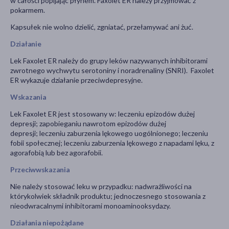
w całości popijając płynem. Faxolet ER należy przyjmować z
pokarmem.
Kapsułek nie wolno dzielić, zgniatać, przełamywać ani żuć.
Działanie
Lek Faxolet ER należy do grupy leków nazywanych inhibitorami
zwrotnego wychwytu serotoniny i noradrenaliny (SNRI). Faxolet
ER wykazuje działanie przeciwdepresyjne.
Wskazania
Lek Faxolet ER jest stosowany w: leczeniu epizodów dużej
depresji; zapobieganiu nawrotom epizodów dużej
depresji; leczeniu zaburzenia lękowego uogólnionego; leczeniu
fobii społecznej; leczeniu zaburzenia lękowego z napadami lęku, z
agorafobią lub bez agorafobii.
Przeciwwskazania
Nie należy stosować leku w przypadku: nadwrażliwości na
którykolwiek składnik produktu; jednoczesnego stosowania z
nieodwracalnymi inhibitorami monoaminooksydazy.
Działania niepożądane