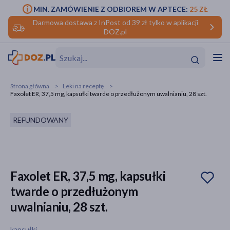
MIN. ZAMÓWIENIE Z ODBIOREM W APTECE:
25 ZŁ
Darmowa dostawa z InPost od 39 zł tylko w aplikacji
DOZ.pl
w
Hit
Hit
Strona główna
Leki na receptę
Faxolet ER, 37,5 mg, kapsułki twarde o przedłużonym uwalnianiu, 28 szt.
ofory
REFUNDOWANY
do makijażu
dzieci
ść
Hit
Hit
ące
rmową
kijażu
Faxolet ER, 37,5 mg, kapsułki
ść
Hit
twarde o przedłużonym
w
Hit
Hit
uwalnianiu, 28 szt.
ść
Hit
kapsułki