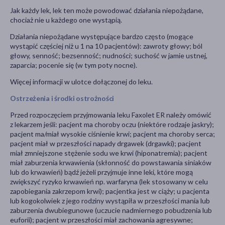
Jak każdy lek, lek ten może powodować działania niepożądane,
chociaż nie u każdego one wystąpią.
Działania niepożądane występujące bardzo często (mogące
wystąpić częściej niż u 1 na 10 pacjentów): zawroty głowy; ból
głowy, senność; bezsenność; nudności; suchość w jamie ustnej,
zaparcia; pocenie się (w tym poty nocne).
Więcej informacji w ulotce dołączonej do leku.
Ostrzeżenia i środki ostrożności
Przed rozpoczęciem przyjmowania leku Faxolet ER należy omówić
z lekarzem jeśli: pacjent ma choroby oczu (niektóre rodzaje jaskry);
pacjent ma/miał wysokie ciśnienie krwi; pacjent ma choroby serca;
pacjent miał w przeszłości napady drgawek (drgawki); pacjent
miał zmniejszone stężenie sodu we krwi (hiponatremia); pacjent
miał zaburzenia krwawienia (skłonność do powstawania siniaków
lub do krwawień) bądź jeżeli przyjmuje inne leki, które mogą
zwiększyć ryzyko krwawień np. warfaryna (lek stosowany w celu
zapobiegania zakrzepom krwi); pacjentka jest w ciąży; u pacjenta
lub kogokolwiek z jego rodziny wystąpiła w przeszłości mania lub
zaburzenia dwubiegunowe (uczucie nadmiernego pobudzenia lub
euforii); pacjent w przeszłości miał zachowania agresywne;