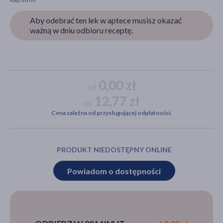
Aby odebrać ten lek w aptece musisz okazać
ważną w dniu odbioru receptę.
akijażu
0,00 zł
od
Hit
12,77 zł
do
Cena zależna od przysługującej odpłatności.
PRODUKT NIEDOSTĘPNY ONLINE
Powiadom o dostępności