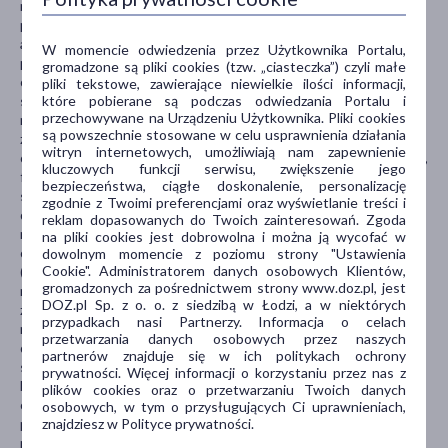
noradrenaliny i serotoniny (SNRI), trójpierścieniowe leki
przeciwdepresyjne lub leki zawierające lit; leki zawierające
amfetaminy (stosowane w leczeniu zespołu nadpobudliwości
W momencie odwiedzenia przez Użytkownika Portalu,
psychoruchowej z deficytem uwagi (ADHD), narkolepsji i
gromadzone są pliki cookies (tzw. „ciasteczka”) czyli małe
otyłości); leki zawierające antybiotyk linezolid (substancja
pliki tekstowe, zawierające niewielkie ilości informacji,
które pobierane są podczas odwiedzania Portalu i
stosowana w leczeniu zakażeń); leki zawierające IMAO,
przechowywane na Urządzeniu Użytkownika. Pliki cookies
moklobemid (substancja stosowana w leczeniu depresji); leki
są powszechnie stosowane w celu usprawnienia działania
zawierające sybutraminę (substancję stosowaną w
witryn internetowych, umożliwiają nam zapewnienie
odchudzaniu); leki zawierające opioidy (np. buprenorfinę, tramadol,
kluczowych funkcji serwisu, zwiększenie jego
fentanyl, tapentadol, petydynę lub pentazocynę) substancje
bezpieczeństwa, ciągłe doskonalenie, personalizację
stosowane w leczeniu silnego bólu; leki zawierające
zgodnie z Twoimi preferencjami oraz wyświetlanie treści i
dekstrometorfan (stosowany w leczeniu kaszlu); leki zawierające
reklam dopasowanych do Twoich zainteresowań. Zgoda
metadon (stosowany w leczeniu uzależnienia od leków
na pliki cookies jest dobrowolna i można ją wycofać w
opioidowych lub silnego bólu); leki zawierające błękit metylenowy
dowolnym momencie z poziomu strony "Ustawienia
Cookie". Administratorem danych osobowych Klientów,
(substancję stosowaną w leczeniu wysokiego stężenia
gromadzonych za pośrednictwem strony www.doz.pl, jest
methemoglobiny we krwi); leki zawierające ziele dziurawca
DOZ.pl Sp. z o. o. z siedzibą w Łodzi, a w niektórych
zwyczajnego (Hypericum perforatum, leki pochodzenia
przypadkach nasi Partnerzy. Informacja o celach
naturalnego lub roślinnego stosowane w leczeniu łagodnej
przetwarzania danych osobowych przez naszych
depresji); leki zawierające tryptofan (stosowany w problemach ze
partnerów znajduje się w ich politykach ochrony
spaniem i w depresji); leki przeciwpsychotyczne (stosowane w
prywatności. Więcej informacji o korzystaniu przez nas z
leczeniu choroby z objawami, takimi jak słyszenie, widzenie i
plików cookies oraz o przetwarzaniu Twoich danych
odczuwanie rzeczy, które nie istnieją, urojenia, nienaturalna
osobowych, w tym o przysługujących Ci uprawnieniach,
znajdziesz w Polityce prywatności.
podejrzliwość, niejasne rozumowanie, zamknięcie w sobie); leki
przeciwarytmiczne, takie jak chinidyna, amiodaron, sotalol lub