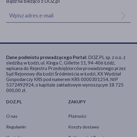
Bądź na bieżąco z DOZ.pl
Dane podmiotu prowadzącego Portal:
DOZ.PL sp. z o.o. z
siedzibą w Łodzi, ul. Kinga C. Gillette 11, 94-406 Łódź,
wpisana do Rejestru Przedsiębiorców prowadzonego przez
Sąd Rejonowy dla Łodzi Śródmieścia w Łodzi, XX Wydział
Gospodarczy KRS pod numerem KRS 0000301254, NIP
5372492924, o kapitale zakładowym wynoszącym 18 725
000,00 zł.
DOZ.PL
ZAKUPY
O nas
Płatności
Regulamin
Koszty dostawy