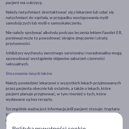
pacjent ma cukrzycę.
Należy natychmiast skontaktować się z lekarzem lub udać się
natychmiast do szpitala, w przypadku występowania myśli
samobójczych lub myśli o samookaleczeniu.
Nie należy spożywać alkoholu podczas leczenia lekiem Faxolet ER,
ponieważ może to powodować skrajne zmęczenie i utratę
przytomności.
Inhibitory wychwytu zwrotnego serotoniny i noradrenaliny mogą
spowodować wystąpienie objawów zaburzeń czynności
seksualnych.
Stosowanie innych leków
Należy powiedzieć lekarzowi o wszystkich lekach przyjmowanych
przez pacjenta obecnie lub ostatnio, a także o lekach, które
pacjent planuje przyjmować, w tym również o tych, które
wydawane są bez recepty.
Szczególnie ważna jest informacja jeśli pacjent stosuje: tryptany
(substancje stosowane w migrenowych bólach głowy); inne leki
przeciwdepresyjne, np. selektywne inhibitory wychwytu
zwrotnego serotoniny (SSRI), inhibitory wychwytu zwrotnego
Polityka prywatności cookie