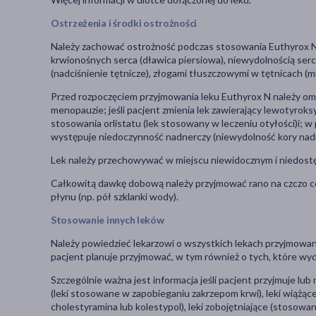
Ostrzeżenia i środki ostrożności
Należy zachować ostrożność podczas stosowania Euthyrox N
krwionośnych serca (dławica piersiowa), niewydolnością serca
(nadciśnienie tętnicze), złogami tłuszczowymi w tętnicach (
Przed rozpoczęciem przyjmowania leku Euthyrox N należy omów
menopauzie; jeśli pacjent zmienia lek zawierający lewotyrok
stosowania orlistatu (lek stosowany w leczeniu otyłości)i; 
występuje niedoczynność nadnerczy (niewydolność kory nad
Lek należy przechowywać w miejscu niewidocznym i niedostę
Całkowitą dawkę dobową należy przyjmować rano na czczo co n
płynu (np. pół szklanki wody).
Stosowanie innych leków
Należy powiedzieć lekarzowi o wszystkich lekach przyjmowany
pacjent planuje przyjmować, w tym również o tych, które wy
Szczególnie ważna jest informacja jeśli pacjent przyjmuje 
(leki stosowane w zapobieganiu zakrzepom krwi), leki wiążące
cholestyramina lub kolestypol), leki zobojętniające (stosowa