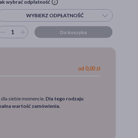
ak wybrać odpłatność
WYBIERZ ODPŁATNOŚĆ
ybierz ilość
Do koszyka
Wybierz odpłatność
S - pacjent powyżej 65 r.ż.
C - dla kobiety w ciąży
od 0,00 zł
DZ - pacjent poniżej 18 r.ż.
R - Ryczałt
100%
 dla siebie momencie.
Dla tego rodzaju
imalna wartość zamówienia.