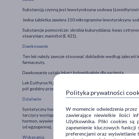
Substancją czynną jest lewotyroksyna sodowa (
Levothyroxi
Jedna tabletka zawiera 150 mikrogramów lewotyroksyny sod
Substancje pomocnicze: skrobia kukurydziana; kwas cytryn
stearynian; mannitol (E 421).
Dawkowanie
Ten lek należy zawsze stosować dokładnie według zaleceń leka
farmaceuty.
Dawkowanie ustala lekarz indywidualnie dla pacjenta.
Lek Euthyrox N jest przeznaczony do podania doustnego. Cał
pół godziny przed śniadaniem), najlepiej z niewielką ilością pł
Polityka prywatności coo
Działanie
W momencie odwiedzenia przez Uż
Syntetyczny hormon tarczycy, stosowany w leczeniu zaburzeń
zawierające niewielkie ilości 
tarczycy występujący naturalnie w organizmie. Ulega on prz
Użytkownika. Pliki cookies są 
hormon, wywiera swoje specyficzne działanie na receptory 
od egzogennej.
zapewnienie kluczowych funkcji s
preferencjami oraz wyświetlanie 
Wskazania