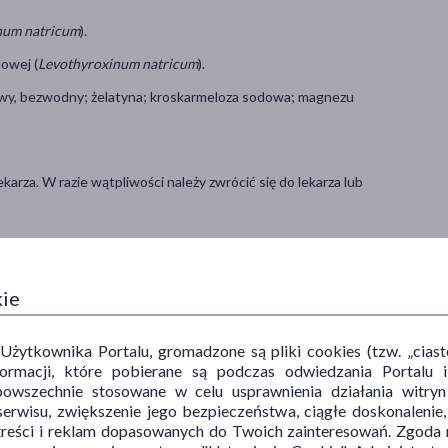
num natricum
)
.
owej (
Levothyroxinum natricum
).
owy, bezwodny; żelatyna; kroskarmeloza sodowa; magnezu
rza. W razie wątpliwości należy zwrócić się do lekarza lub
ą dawkę dobową leku należy przyjmować rano, na czczo (co najmniej
ynu, np. z połową szklanki wody.
kie
ytkownika Portalu, gromadzone są pliki cookies (tzw. „ciastec
 czynności i chorób tarczycy. Ma on takie samo działanie jak hormon
informacji, które pobierane są podczas odwiedzania Portal
emianie do T3 w narządach obwodowych i podobnie jak naturalny
powszechnie stosowane w celu usprawnienia działania witryn
T3. Organizm nie jest w stanie odróżnić lewotyroksyny endogennej
erwisu, zwiększenie jego bezpieczeństwa, ciągłe doskonalenie
treści i reklam dopasowanych do Twoich zainteresowań. Zgoda n