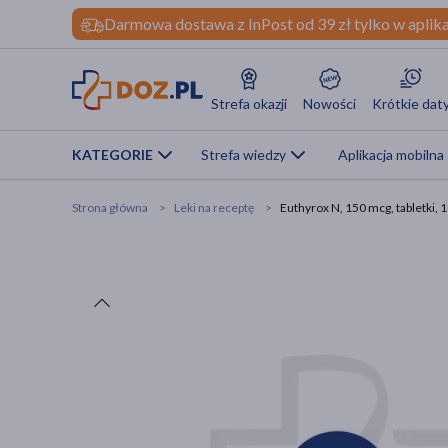
Darmowa dostawa z InPost od 39 zł tylko w aplika
Strefa okazji
Nowości
Krótkie dat
KATEGORIE
Strefa wiedzy
Aplikacja mobilna
Strona główna
Leki na receptę
Euthyrox N, 150 mcg, tabletki, 1