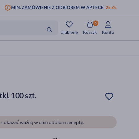
MIN. ZAMÓWIENIE Z ODBIOREM W APTECE:
25 ZŁ
0
Ulubione
Koszyk
Konto
ki, 100 szt.
z okazać ważną w dniu odbioru receptę.