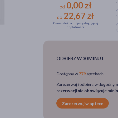
J
0,00 zł
od
22,67 zł
do
Cena zależna od przysługującej
W
odpłatności.
ODBIERZ W 30 MINUT
Dostępny w
779
aptekach .
Zarezerwuj i odbierz w dogodnym
rezerwacji nie obowiązuje min
Zarezerwuj w aptece