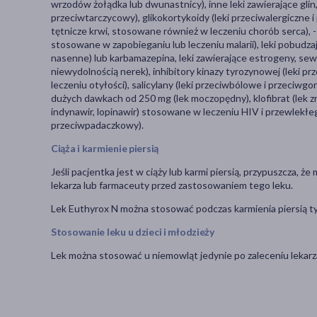
wrzodów żołądka lub dwunastnicy), inne leki zawierające glin, 
przeciwtarczycowy), glikokortykoidy (leki przeciwalergiczne i 
tętnicze krwi, stosowane również w leczeniu chorób serca), - s
stosowane w zapobieganiu lub leczeniu malarii), leki pobudz
nasenne) lub karbamazepina, leki zawierające estrogeny, se
niewydolnością nerek), inhibitory kinazy tyrozynowej (leki p
leczeniu otyłości), salicylany (leki przeciwbólowe i przeciwgo
dużych dawkach od 250 mg (lek moczopędny), klofibrat (lek zmn
indynawir, lopinawir) stosowane w leczeniu HIV i przewlekłe
przeciwpadaczkowy).
Ciąża i karmienie piersią
Jeśli pacjentka jest w ciąży lub karmi piersią, przypuszcza, ż
lekarza lub farmaceuty przed zastosowaniem tego leku.
Lek Euthyrox N można stosować podczas karmienia piersią tylko,
Stosowanie leku u dzieci i młodzieży
Lek można stosować u niemowląt jedynie po zaleceniu lekarz