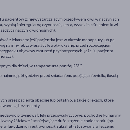
 u pacjentów z: niewystarczającym przepływem krwi w naczyniach
, szybką i nieregularną czynnością serca, wysokim ciśnieniem krwi
miażdżyca naczyń krwionośnych).
ić z lekarzem: jeśli pacjentka jest w okresie menopauzy lub po
synę na inny lek zawierający lewotyroksynę; przed rozpoczęciem
w przypadku objawów zaburzeń psychotycznych; jeżeli u pacjenta
nerczy).
pnym dla dzieci, w temperaturze poniżej 25°C.
ajmniej pół godziny przed śniadaniem, popijając niewielką ilością
ch przez pacjenta obecnie lub ostatnio, a także o lekach, które
dawane są bez recepty.
lub niedawno przyjmował: leki przeciwcukrzycowe, pochodne kumaryny
 kwasy żółciowe i zmniejszające duże stężenie cholesterolu (np.
ne w łagodzeniu niestrawności), sukralfat (stosowany w leczeniu