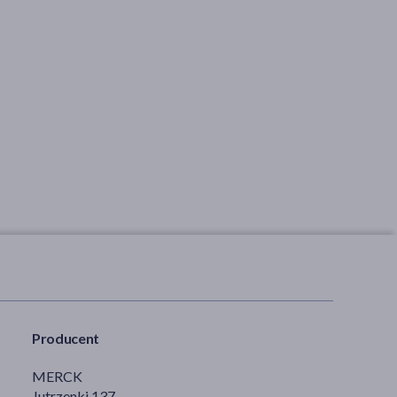
Producent
MERCK
Jutrzenki 137