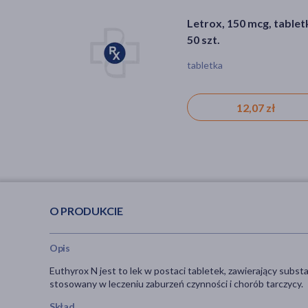
Letrox, 150 mcg, tabletk
50 szt.
tabletka
12,07 zł
O PRODUKCIE
Opis
Euthyrox N jest to lek w postaci tabletek, zawierający subst
stosowany w leczeniu zaburzeń czynności i chorób tarczycy.
Skład