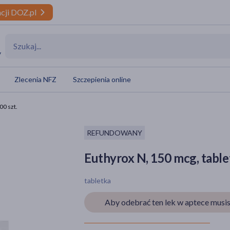
cji DOZ.pl
y
Zlecenia NFZ
Szczepienia online
00 szt.
REFUNDOWANY
Euthyrox N, 150 mcg, tablet
tabletka
Aby odebrać ten lek w aptece musis