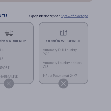
KTU
Opcja niedostępna?
Sprawdź dlaczego
YŁKA KURIEREM
ODBIÓR W PUNKCIE
DHL
Automaty DHL i punkty
POP
GLS
Automaty i punkty odbioru
GLS
INPOST
InPost Paczkomat 24/7
 PHARMALINK