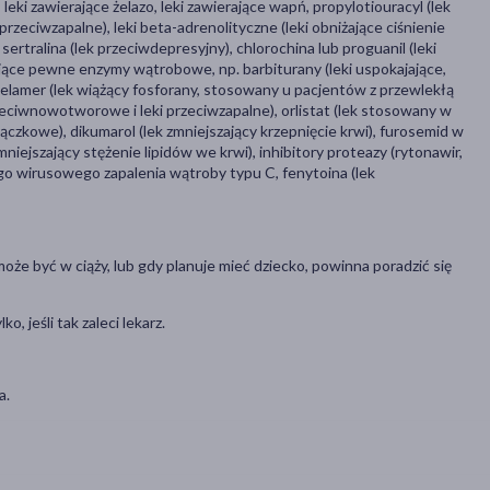
leki zawierające żelazo, leki zawierające wapń, propylotiouracyl (lek
przeciwzapalne), leki beta-adrenolityczne (leki obniżające ciśnienie
ertralina (lek przeciwdepresyjny), chlorochina lub proguanil (leki
ające pewne enzymy wątrobowe, np. barbiturany (leki uspokajające,
welamer (lek wiążący fosforany, stosowany u pacjentów z przewlekłą
rzeciwnowotworowe i leki przeciwzapalne), orlistat (lek stosowany w
rączkowe), dikumarol (lek zmniejszający krzepnięcie krwi), furosemid w
iejszający stężenie lipidów we krwi), inhibitory proteazy (rytonawir,
go wirusowego zapalenia wątroby typu C, fenytoina (lek
e może być w ciąży, lub gdy planuje mieć dziecko, powinna poradzić się
 jeśli tak zaleci lekarz.
a.