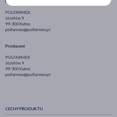
Podmiot odpowiedzialny
POLFARMEX.
Józefów 9
99-300 Kutno
polfarmex@polfarmex.pl
Producent
POLFARMEX
Józefów 9
99-300 Kutno
polfarmex@polfarmex.pl
CECHY PRODUKTU