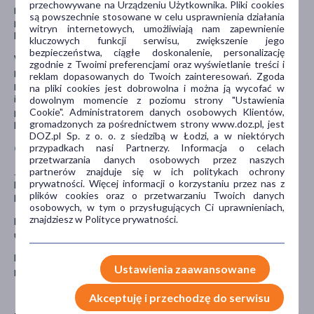
przechowywane na Urządzeniu Użytkownika. Pliki cookies
przez pacjenta obecnie lub ostatnio, a także o lekach, które
są powszechnie stosowane w celu usprawnienia działania
pacjent planuje przyjmować, w tym również o tych wydawanych
witryn internetowych, umożliwiają nam zapewnienie
bez recepty.
kluczowych funkcji serwisu, zwiększenie jego
bezpieczeństwa, ciągłe doskonalenie, personalizację
W szczególności należy poinformować lekarza, jeśli pacjent
zgodnie z Twoimi preferencjami oraz wyświetlanie treści i
przyjmuje: ryfampicynę, cymetydynę, trójpierścieniowe leki
reklam dopasowanych do Twoich zainteresowań. Zgoda
przeciwdepresyjne, selektywne inhibitory wychwytu serotoniny,
na pliki cookies jest dobrowolna i można ją wycofać w
inhibitory monoaminooksydazy, beta-adrenolityki, leki
dowolnym momencie z poziomu strony "Ustawienia
Cookie". Administratorem danych osobowych Klientów,
przeciwarytmiczne, kofeinę, cyklosporynę, flukonazol lub
gromadzonych za pośrednictwem strony www.doz.pl, jest
ketokonazol.
DOZ.pl Sp. z o. o. z siedzibą w Łodzi, a w niektórych
przypadkach nasi Partnerzy. Informacja o celach
Ciąża i karmienie piersią
przetwarzania danych osobowych przez naszych
partnerów znajduje się w ich politykach ochrony
Jeśli pacjentka jest w ciąży lub karmi piersią, przypuszcza, że może
prywatności. Więcej informacji o korzystaniu przez nas z
być w ciąży lub gdy planuje mieć dziecko, powinna poradzić się
plików cookies oraz o przetwarzaniu Twoich danych
lekarza lub farmaceuty przed zastosowaniem tego leku.
osobowych, w tym o przysługujących Ci uprawnieniach,
znajdziesz w Polityce prywatności.
Nie należy stosować leku Erfin w okresie ciąży, chyba że lekarz
uzna to za szczególnie wskazane.
Nie należy stosować leku Erfin w okresie karmienia piersią,
Ustawienia zaawansowane
ponieważ terbinafina przenika do mleka matki.
Akceptuję i przechodzę do serwisu