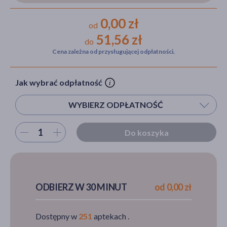
0,00 zł
od
51,56 zł
do
akijażu
Cena zależna od przysługującej odpłatności.
Jak wybrać odpłatność
Hit
WYBIERZ ODPŁATNOŚĆ
Wybierz ilość
Do koszyka
ODBIERZ W 30 MINUT
od 0,00 zł
Dostępny w
251
aptekach .