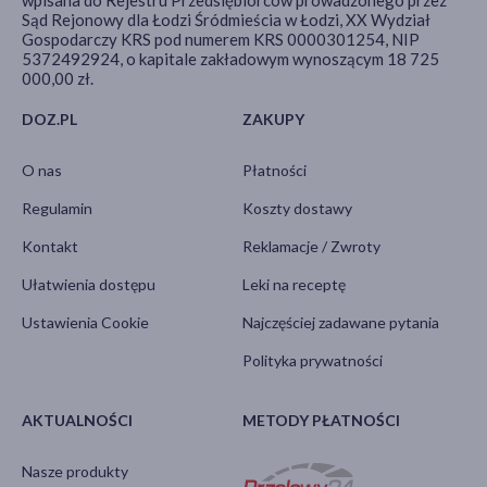
wpisana do Rejestru Przedsiębiorców prowadzonego przez
Sąd Rejonowy dla Łodzi Śródmieścia w Łodzi, XX Wydział
Gospodarczy KRS pod numerem KRS 0000301254, NIP
5372492924, o kapitale zakładowym wynoszącym 18 725
000,00 zł.
DOZ.PL
ZAKUPY
O nas
Płatności
Regulamin
Koszty dostawy
Kontakt
Reklamacje / Zwroty
Ułatwienia dostępu
Leki na receptę
Ustawienia Cookie
Najczęściej zadawane pytania
Polityka prywatności
AKTUALNOŚCI
METODY PŁATNOŚCI
Nasze produkty