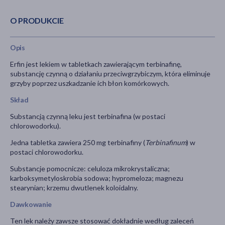
O PRODUKCIE
Opis
Erfin jest lekiem w tabletkach zawierającym terbinafinę,
substancję czynną o działaniu przeciwgrzybiczym, która eliminuje
grzyby poprzez uszkadzanie ich błon komórkowych.
Skład
Substancją czynną leku jest terbinafina (w postaci
chlorowodorku).
Jedna tabletka zawiera 250 mg terbinafiny (
Terbinafinum
) w
postaci chlorowodorku.
Substancje pomocnicze: celuloza mikrokrystaliczna;
karboksymetyloskrobia sodowa; hypromeloza; magnezu
stearynian; krzemu dwutlenek koloidalny.
Dawkowanie
Ten lek należy zawsze stosować dokładnie według zaleceń