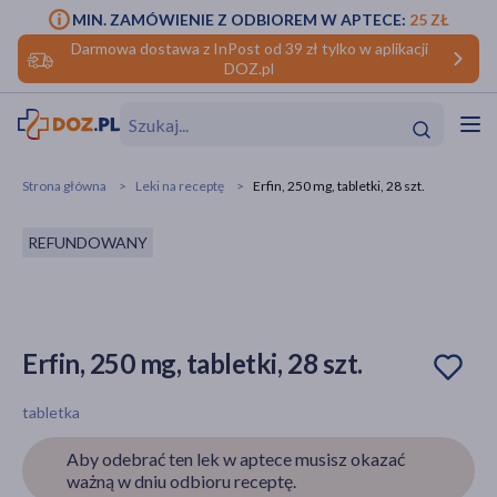
MIN. ZAMÓWIENIE Z ODBIOREM W APTECE:
25 ZŁ
Darmowa dostawa z InPost od 39 zł tylko w aplikacji
DOZ.pl
w
Hit
Hit
Strona główna
Leki na receptę
Erfin, 250 mg, tabletki, 28 szt.
ofory
REFUNDOWANY
do makijażu
dzieci
ść
Hit
Hit
ące
rmową
kijażu
Erfin, 250 mg, tabletki, 28 szt.
ść
Hit
tabletka
w
Hit
Hit
Aby odebrać ten lek w aptece musisz okazać
ważną w dniu odbioru receptę.
ść
Hit