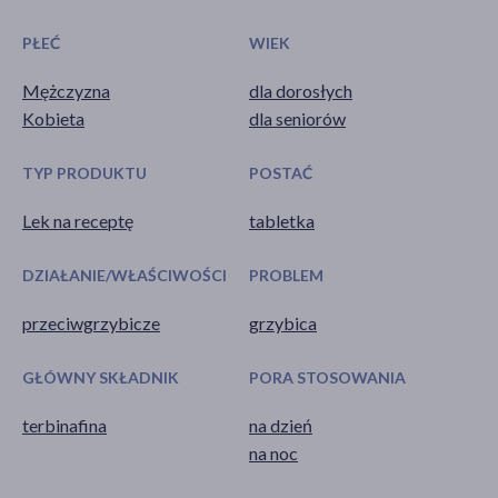
PŁEĆ
WIEK
Mężczyzna
dla dorosłych
Kobieta
dla seniorów
TYP PRODUKTU
POSTAĆ
Lek na receptę
tabletka
DZIAŁANIE/WŁAŚCIWOŚCI
PROBLEM
przeciwgrzybicze
grzybica
GŁÓWNY SKŁADNIK
PORA STOSOWANIA
terbinafina
na dzień
na noc