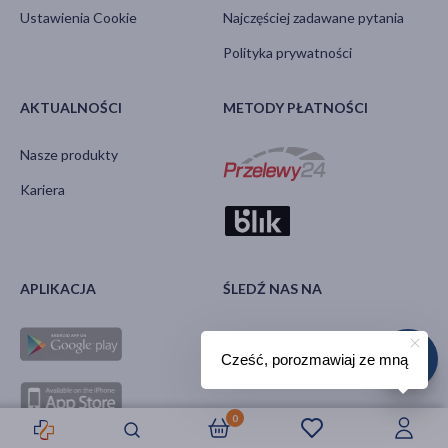
Ustawienia Cookie
Najczęściej zadawane pytania
Polityka prywatności
AKTUALNOŚCI
METODY PŁATNOŚCI
Nasze produkty
Kariera
APLIKACJA
ŚLEDŹ NAS NA
Cześć, porozmawiaj ze mną
0