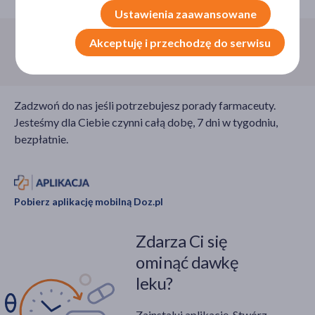
Ustawienia zaawansowane
Akceptuję i przechodzę do serwisu
Infolinia:
800 110 110
Zadzwoń do nas jeśli potrzebujesz porady farmaceuty.
Jesteśmy dla Ciebie czynni całą dobę, 7 dni w tygodniu,
bezpłatnie.
Pobierz aplikację mobilną Doz.pl
Zdarza Ci się
ominąć dawkę
leku?
Zainstaluj aplikację. Stwórz