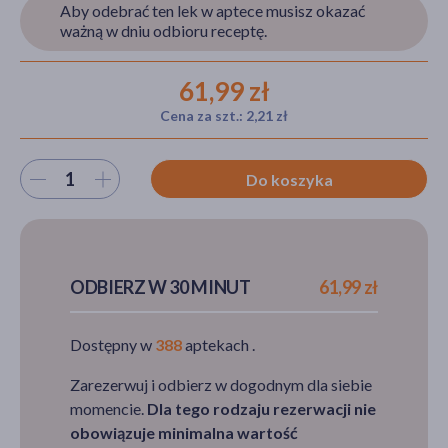
Aby odebrać ten lek w aptece musisz okazać
ważną w dniu odbioru receptę.
akijażu
61,99 zł
Cena za szt.: 2,21 zł
Wybierz ilość
Hit
Do koszyka
ODBIERZ W 30 MINUT
61,99 zł
Dostępny w
388
aptekach .
Zarezerwuj i odbierz w dogodnym dla siebie
momencie.
Dla tego rodzaju rezerwacji nie
obowiązuje minimalna wartość