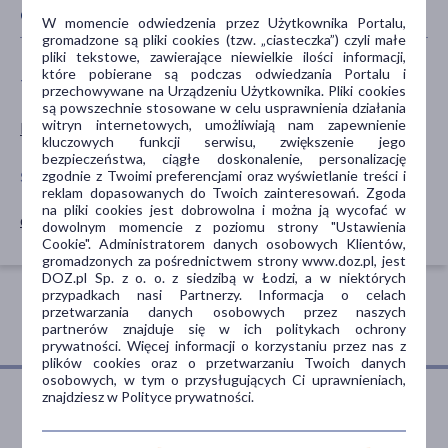
CECHY PRODUKTU
W momencie odwiedzenia przez Użytkownika Portalu,
gromadzone są pliki cookies (tzw. „ciasteczka”) czyli małe
pliki tekstowe, zawierające niewielkie ilości informacji,
które pobierane są podczas odwiedzania Portalu i
TYP PRODUKTU
POSTAĆ
przechowywane na Urządzeniu Użytkownika. Pliki cookies
są powszechnie stosowane w celu usprawnienia działania
witryn internetowych, umożliwiają nam zapewnienie
Lek na receptę
tabletka
kluczowych funkcji serwisu, zwiększenie jego
bezpieczeństwa, ciągłe doskonalenie, personalizację
zgodnie z Twoimi preferencjami oraz wyświetlanie treści i
SPOSÓB APLIKACJI
reklam dopasowanych do Twoich zainteresowań. Zgoda
na pliki cookies jest dobrowolna i można ją wycofać w
doustne
dowolnym momencie z poziomu strony "Ustawienia
Cookie". Administratorem danych osobowych Klientów,
gromadzonych za pośrednictwem strony www.doz.pl, jest
DOZ.pl Sp. z o. o. z siedzibą w Łodzi, a w niektórych
przypadkach nasi Partnerzy. Informacja o celach
przetwarzania danych osobowych przez naszych
partnerów znajduje się w ich politykach ochrony
prywatności. Więcej informacji o korzystaniu przez nas z
plików cookies oraz o przetwarzaniu Twoich danych
osobowych, w tym o przysługujących Ci uprawnieniach,
znajdziesz w Polityce prywatności.
Porozmawiaj z farmaceutą