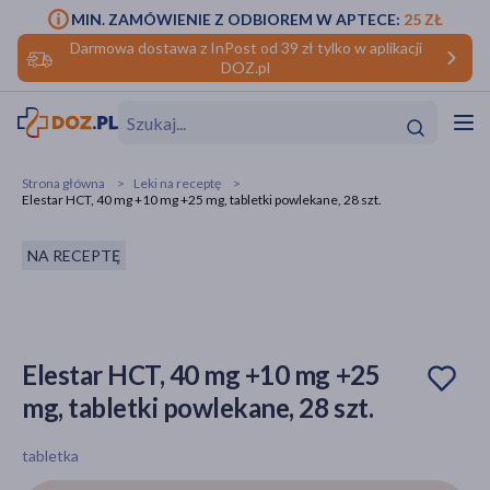
MIN. ZAMÓWIENIE Z ODBIOREM W APTECE:
25 ZŁ
Darmowa dostawa z InPost od 39 zł tylko w aplikacji
DOZ.pl
w
Hit
Hit
Strona główna
Leki na receptę
Elestar HCT, 40 mg +10 mg +25 mg, tabletki powlekane, 28 szt.
ofory
NA RECEPTĘ
do makijażu
dzieci
ść
Hit
Hit
ące
rmową
kijażu
Elestar HCT, 40 mg +10 mg +25
ść
Hit
mg, tabletki powlekane, 28 szt.
w
Hit
Hit
tabletka
ść
Hit