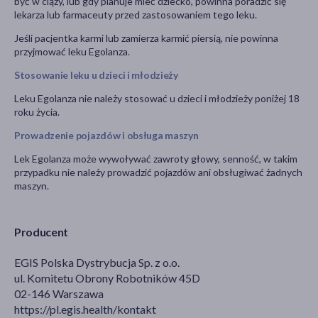
być w ciąży, lub gdy planuje mieć dziecko, powinna poradzić się
lekarza lub farmaceuty przed zastosowaniem tego leku.
Jeśli pacjentka karmi lub zamierza karmić piersią, nie powinna
przyjmować leku Egolanza.
Stosowanie leku u dzieci i młodzieży
Leku Egolanza nie należy stosować u dzieci i młodzieży poniżej 18
roku życia.
Prowadzenie pojazdów i obsługa maszyn
Lek Egolanza może wywoływać zawroty głowy, senność, w takim
przypadku nie należy prowadzić pojazdów ani obsługiwać żadnych
maszyn.
Producent
EGIS Polska Dystrybucja Sp. z o.o.
ul. Komitetu Obrony Robotników 45D
02-146 Warszawa
https://pl.egis.health/kontakt