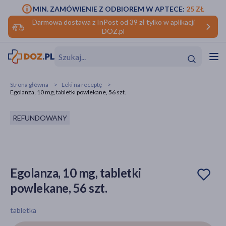
MIN. ZAMÓWIENIE Z ODBIOREM W APTECE:
25 ZŁ
Darmowa dostawa z InPost od 39 zł tylko w aplikacji
DOZ.pl
w
Hit
Hit
Strona główna
Leki na receptę
Egolanza, 10 mg, tabletki powlekane, 56 szt.
ofory
REFUNDOWANY
do makijażu
dzieci
ść
Hit
Hit
ące
rmową
kijażu
Egolanza, 10 mg, tabletki
ść
Hit
powlekane, 56 szt.
w
Hit
Hit
tabletka
ść
Hit