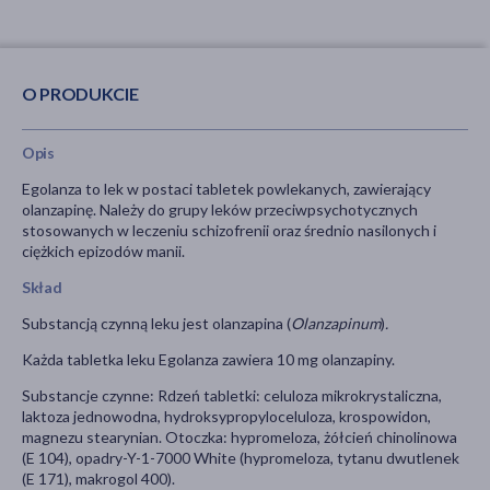
O PRODUKCIE
Opis
Egolanza to lek w postaci tabletek powlekanych, zawierający
olanzapinę. Należy do grupy leków przeciwpsychotycznych
stosowanych w leczeniu schizofrenii oraz średnio nasilonych i
ciężkich epizodów manii.
Skład
Substancją czynną leku jest olanzapina (
Olanzapinum
)
.
Każda tabletka leku Egolanza zawiera 10 mg olanzapiny.
Substancje czynne: Rdzeń tabletki: celuloza mikrokrystaliczna,
laktoza jednowodna, hydroksypropyloceluloza, krospowidon,
magnezu stearynian. Otoczka: hypromeloza, żółcień chinolinowa
(E 104), opadry-Y-1-7000 White (hypromeloza, tytanu dwutlenek
(E 171), makrogol 400).