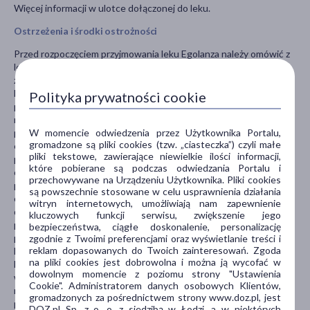
Więcej informacji w ulotce dołączonej do leku.
Ostrzeżenia i środki ostrożności
Przed rozpoczęciem przyjmowania leku Egolanza należy omówić z
lekarzem jeśli u pacjenta lub w jego rodzinie występuje choroba
zakrzepowo-zatorowa, ponieważ stosowanie leków z tej grupy
było związane z powstawaniem skrzepów krwi, jeśli pacjent jest w
Polityka prywatności cookie
podeszłym wieku z rozpoznaniem otępienia, jeśli pacjent choruje
na cukrzycę, jeśli pacjent ma chorobę serca, jeśli pacjent został
W momencie odwiedzenia przez Użytkownika Portalu,
poinformowany, że występują u niego zaburzenia równowagi
gromadzone są pliki cookies (tzw. „ciasteczka”) czyli małe
elektrolitowej we krwi (szczególnie, gdy jest to małe stężenie
pliki tekstowe, zawierające niewielkie ilości informacji,
potasu lub magnezu), jeśli pacjent urodził się z wydłużeniem
które pobierane są podczas odwiedzania Portalu i
odstępu QT (widocznym w EKG zapisie pracy serca), jeśli u
przechowywane na Urządzeniu Użytkownika. Pliki cookies
pacjenta występują choroby wątroby lub nerek, jeśli pacjent ma
są powszechnie stosowane w celu usprawnienia działania
chorobę Parkinsona, jeśli u pacjenta w przeszłości występowały
witryn internetowych, umożliwiają nam zapewnienie
drgawki (padaczka), jeśli pacjent ma powiększoną prostatę, jeśli u
kluczowych funkcji serwisu, zwiększenie jego
pacjenta występuje niedrożność jelit (porażenie jelita), jeśli u
bezpieczeństwa, ciągłe doskonalenie, personalizację
pacjenta występuje choroba krwi z małą ilością białych komórek
zgodnie z Twoimi preferencjami oraz wyświetlanie treści i
reklam dopasowanych do Twoich zainteresowań. Zgoda
krwi, jeśli pacjent został poinformowany, że ma zwiększoną ilość
na pliki cookies jest dobrowolna i można ją wycofać w
białych komórek krwi lub chorobę szpiku kostnego, w której
dowolnym momencie z poziomu strony "Ustawienia
występuje nadmierna produkcja komórek krwi, zwaną chorobą
Cookie". Administratorem danych osobowych Klientów,
mieloproliferacyjną, jeśli pacjent ma udar lub „mini” udar, jeśli
gromadzonych za pośrednictwem strony www.doz.pl, jest
pacjent pali papierosy (ponieważ może być konieczna zmiana
DOZ.pl Sp. z o. o. z siedzibą w Łodzi, a w niektórych