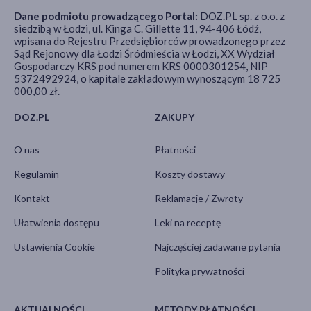
Dane podmiotu prowadzącego Portal:
DOZ.PL sp. z o.o. z
siedzibą w Łodzi, ul. Kinga C. Gillette 11, 94-406 Łódź,
wpisana do Rejestru Przedsiębiorców prowadzonego przez
Sąd Rejonowy dla Łodzi Śródmieścia w Łodzi, XX Wydział
Gospodarczy KRS pod numerem KRS 0000301254, NIP
5372492924, o kapitale zakładowym wynoszącym 18 725
000,00 zł.
DOZ.PL
ZAKUPY
O nas
Płatności
Regulamin
Koszty dostawy
Kontakt
Reklamacje / Zwroty
Ułatwienia dostępu
Leki na receptę
Ustawienia Cookie
Najczęściej zadawane pytania
Polityka prywatności
AKTUALNOŚCI
METODY PŁATNOŚCI