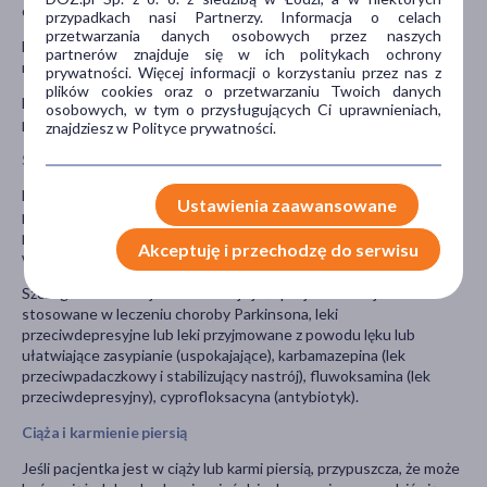
dawki olanzapiny).
przypadkach nasi Partnerzy. Informacja o celach
przetwarzania danych osobowych przez naszych
Lek należy przechowywać w miejscu niewidocznym i
partnerów znajduje się w ich politykach ochrony
niedostępnym i dla dzieci.
prywatności. Więcej informacji o korzystaniu przez nas z
plików cookies oraz o przetwarzaniu Twoich danych
Egolanza można podawać niezależnie od posiłków, ponieważ
osobowych, w tym o przysługujących Ci uprawnieniach,
pokarm nie wpływa na jej wchłanianie.
znajdziesz w Polityce prywatności.
Stosowanie innych leków
Należy powiedzieć lekarzowi o wszystkich lekach przyjmowanych
Ustawienia zaawansowane
przez pacjenta obecnie lub ostatnio, a także o lekach, które
pacjent planuje przyjmować, w tym również o tych, które
Akceptuję i przechodzę do serwisu
wydawane są bez recepty.
Szczególnie ważna jest informacja jeśli pacjent stosuje: leki
stosowane w leczeniu choroby Parkinsona, leki
przeciwdepresyjne lub leki przyjmowane z powodu lęku lub
ułatwiające zasypianie (uspokajające), karbamazepina (lek
przeciwpadaczkowy i stabilizujący nastrój), fluwoksamina (lek
przeciwdepresyjny), cyprofloksacyna (antybiotyk).
Ciąża i karmienie piersią
Jeśli pacjentka jest w ciąży lub karmi piersią, przypuszcza, że może