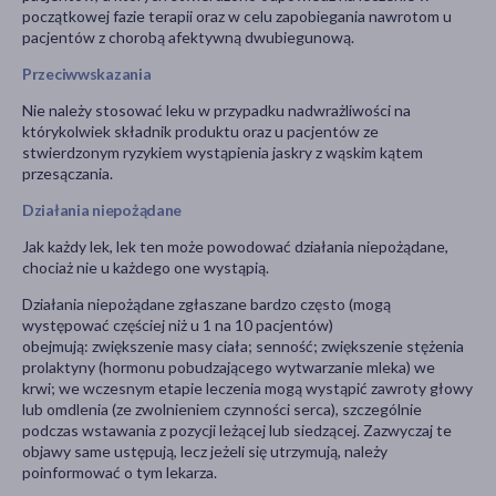
początkowej fazie terapii oraz w celu zapobiegania nawrotom u
pacjentów z chorobą afektywną dwubiegunową.
Przeciwwskazania
Nie należy stosować leku w przypadku nadwrażliwości na
którykolwiek składnik produktu oraz u pacjentów ze
stwierdzonym ryzykiem wystąpienia jaskry z wąskim kątem
przesączania.
Działania niepożądane
Jak każdy lek, lek ten może powodować działania niepożądane,
chociaż nie u każdego one wystąpią.
Działania niepożądane zgłaszane bardzo często (mogą
występować częściej niż u 1 na 10 pacjentów)
obejmują: zwiększenie masy ciała; senność; zwiększenie stężenia
prolaktyny (hormonu pobudzającego wytwarzanie mleka) we
krwi; we wczesnym etapie leczenia mogą wystąpić zawroty głowy
lub omdlenia (ze zwolnieniem czynności serca), szczególnie
podczas wstawania z pozycji leżącej lub siedzącej. Zazwyczaj te
objawy same ustępują, lecz jeżeli się utrzymują, należy
poinformować o tym lekarza.