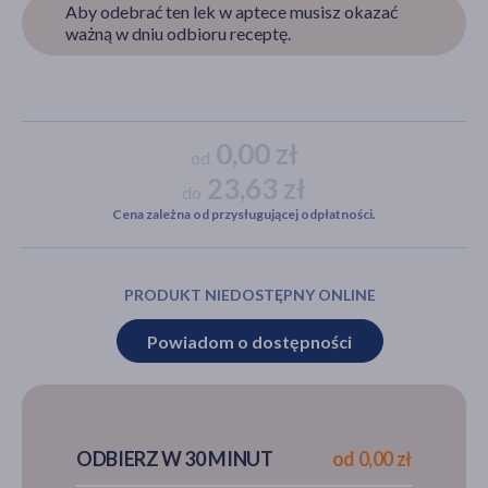
Aby odebrać ten lek w aptece musisz okazać
ważną w dniu odbioru receptę.
akijażu
0,00 zł
od
23,63 zł
do
Hit
Cena zależna od przysługującej odpłatności.
PRODUKT NIEDOSTĘPNY ONLINE
Powiadom o dostępności
ODBIERZ W 30 MINUT
od 0,00 zł