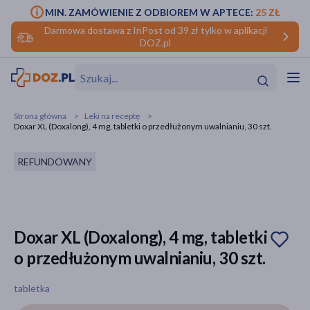
MIN. ZAMÓWIENIE Z ODBIOREM W APTECE:
25 ZŁ
Darmowa dostawa z InPost od 39 zł tylko w aplikacji
DOZ.pl
w
Hit
Hit
Strona główna
Leki na receptę
Doxar XL (Doxalong), 4 mg, tabletki o przedłużonym uwalnianiu, 30 szt.
ofory
REFUNDOWANY
do makijażu
dzieci
ść
Hit
Hit
ące
rmową
kijażu
Doxar XL (Doxalong), 4 mg, tabletki
ść
Hit
o przedłużonym uwalnianiu, 30 szt.
w
Hit
Hit
tabletka
ść
Hit