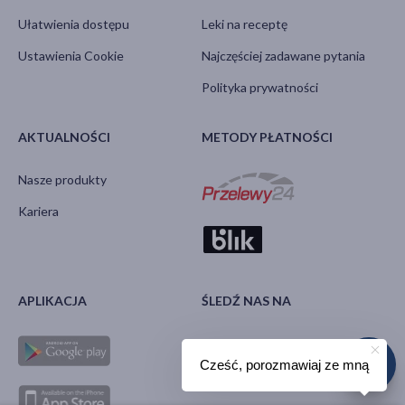
Ułatwienia dostępu
Leki na receptę
Ustawienia Cookie
Najczęściej zadawane pytania
Polityka prywatności
AKTUALNOŚCI
METODY PŁATNOŚCI
Nasze produkty
Kariera
APLIKACJA
ŚLEDŹ NAS NA
Cześć, porozmawiaj ze mną