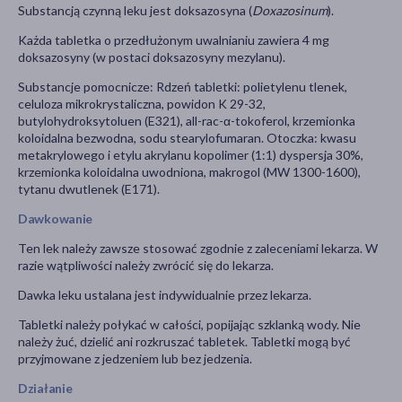
Substancją czynną leku jest doksazosyna (
Doxazosinum
).
Każda tabletka o przedłużonym uwalnianiu zawiera 4 mg
doksazosyny (w postaci doksazosyny mezylanu).
Substancje pomocnicze: Rdzeń tabletki: polietylenu tlenek,
celuloza mikrokrystaliczna, powidon K 29-32,
butylohydroksytoluen (E321), all-rac-α-tokoferol, krzemionka
koloidalna bezwodna, sodu stearylofumaran. Otoczka: kwasu
metakrylowego i etylu akrylanu kopolimer (1:1) dyspersja 30%,
krzemionka koloidalna uwodniona, makrogol (MW 1300-1600),
tytanu dwutlenek (E171).
Dawkowanie
Ten lek należy zawsze stosować zgodnie z zaleceniami lekarza. W
razie wątpliwości należy zwrócić się do lekarza.
Dawka leku ustalana jest indywidualnie przez lekarza.
Tabletki należy połykać w całości, popijając szklanką wody. Nie
należy żuć, dzielić ani rozkruszać tabletek. Tabletki mogą być
przyjmowane z jedzeniem lub bez jedzenia.
Działanie