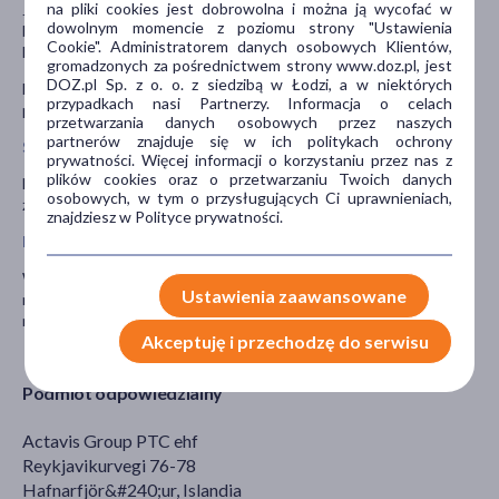
na pliki cookies jest dobrowolna i można ją wycofać w
Jeśli pacjentka jest w ciąży lub karmi piersią, przypuszcza, że może
dowolnym momencie z poziomu strony "Ustawienia
być w ciąży lub gdy planuje mieć dziecko powinna poradzić się
Cookie". Administratorem danych osobowych Klientów,
lekarza lub farmaceuty przed zastosowaniem tego leku.
gromadzonych za pośrednictwem strony www.doz.pl, jest
DOZ.pl Sp. z o. o. z siedzibą w Łodzi, a w niektórych
Decyzję o stosowaniu leku u kobiet w ciąży i karmiących piersią
przypadkach nasi Partnerzy. Informacja o celach
podejmuje lekarz.
przetwarzania danych osobowych przez naszych
partnerów znajduje się w ich politykach ochrony
Stosowanie leku u dzieci i młodzieży
prywatności. Więcej informacji o korzystaniu przez nas z
plików cookies oraz o przetwarzaniu Twoich danych
Nie należy stosować leku u dzieci i młodzieży poniżej 18 roku
osobowych, w tym o przysługujących Ci uprawnieniach,
życia.
znajdziesz w Polityce prywatności.
Prowadzenie pojazdów i obsługa maszyn
W przypadku wystąpienia zawrotów głowy lub osłabienia, nie
Ustawienia zaawansowane
należy prowadzić pojazdów mechanicznych ani obsługiwać
maszyn.
Akceptuję i przechodzę do serwisu
Podmiot odpowiedzialny
Actavis Group PTC ehf
Reykjavikurvegi 76-78
Hafnarfjör&#240;ur, Islandia