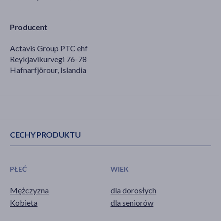
Producent
Actavis Group PTC ehf
Reykjavikurvegi 76-78
Hafnarfjörour, Islandia
CECHY PRODUKTU
PŁEĆ
WIEK
Mężczyzna
dla dorosłych
Kobieta
dla seniorów