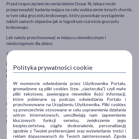
Przed rozpoczęciem leczenia lekiem Doxar XL lekarz może
przeprowadzić badania mające na celu wykluczenie innych chorób,
w tym raka gruczołu krokowego, który powoduje wystąpienie
takich samych objawów jak w łagodnym rozroście gruczołu
krokowego.
Lek należy przechowywać w miejscu niewidocznym i
niedostępnym dla dzieci.
Stosowanie innych leków
Należy powiedzieć lekarzowi lub farmaceucie o wszystkich lekach
Polityka prywatności cookie
przyjmowanych przez pacjenta obecnie lub ostatnio, a także o
lekach, które pacjent planuje stosować, również tych, które
wydawane są bez recepty.
W momencie odwiedzenia przez Użytkownika Portalu,
gromadzone są pliki cookies (tzw. „ciasteczka”) czyli małe
Szczególnie ważna jest informacja jeśli pacjent stosuje: leki
pliki tekstowe, zawierające niewielkie ilości informacji,
stosowane w leczeniu zakażeń bakteryjnych lub grzybiczych, np.
które pobierane są podczas odwiedzania Portalu i
klarytromycyna, itrakonazol, ketokonazol, telitromycyna,
przechowywane na Urządzeniu Użytkownika. Pliki cookies
worykonazol; leki stosowane w leczeniu HIV, np. indynawir,
są powszechnie stosowane w celu usprawnienia działania
witryn internetowych, umożliwiają nam zapewnienie
nelfinawir, rytonawir, sakwinawir; nefazodon, lek stosowany w
kluczowych funkcji serwisu, zwiększenie jego
leczeniu depresji.
bezpieczeństwa, ciągłe doskonalenie, personalizację
zgodnie z Twoimi preferencjami oraz wyświetlanie treści i
Ciąża i karmienie piersią
reklam dopasowanych do Twoich zainteresowań. Zgoda