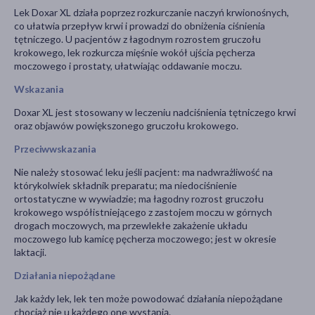
Lek Doxar XL działa poprzez rozkurczanie naczyń krwionośnych,
co ułatwia przepływ krwi i prowadzi do obniżenia ciśnienia
tętniczego. U pacjentów z łagodnym rozrostem gruczołu
krokowego, lek rozkurcza mięśnie wokół ujścia pęcherza
moczowego i prostaty, ułatwiając oddawanie moczu.
Wskazania
Doxar XL jest stosowany w leczeniu nadciśnienia tętniczego krwi
oraz objawów powiększonego gruczołu krokowego.
Przeciwwskazania
Nie należy stosować leku jeśli pacjent: ma nadwrażliwość na
którykolwiek składnik preparatu; ma niedociśnienie
ortostatyczne w wywiadzie; ma łagodny rozrost gruczołu
krokowego współistniejącego z zastojem moczu w górnych
drogach moczowych, ma przewlekłe zakażenie układu
moczowego lub kamicę pęcherza moczowego; jest w okresie
laktacji.
Działania niepożądane
Jak każdy lek, lek ten może powodować działania niepożądane
chociaż nie u każdego one wystąpią.