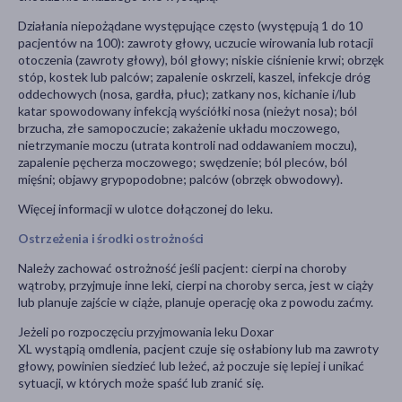
Działania niepożądane występujące często (występują 1 do 10
pacjentów na 100): zawroty głowy, uczucie wirowania lub rotacji
otoczenia (zawroty głowy), ból głowy; niskie ciśnienie krwi; obrzęk
stóp, kostek lub palców; zapalenie oskrzeli, kaszel, infekcje dróg
oddechowych (nosa, gardła, płuc); zatkany nos, kichanie i/lub
katar spowodowany infekcją wyściółki nosa (nieżyt nosa); ból
brzucha, złe samopoczucie; zakażenie układu moczowego,
nietrzymanie moczu (utrata kontroli nad oddawaniem moczu),
zapalenie pęcherza moczowego; swędzenie; ból pleców, ból
mięśni; objawy grypopodobne; palców (obrzęk obwodowy).
Więcej informacji w ulotce dołączonej do leku.
Ostrzeżenia i środki ostrożności
Należy zachować ostrożność jeśli pacjent: cierpi na choroby
wątroby, przyjmuje inne leki, cierpi na choroby serca, jest w ciąży
lub planuje zajście w ciąże, planuje operację oka z powodu zaćmy.
Jeżeli po rozpoczęciu przyjmowania leku Doxar
XL wystąpią omdlenia, pacjent czuje się osłabiony lub ma zawroty
głowy, powinien siedzieć lub leżeć, aż poczuje się lepiej i unikać
sytuacji, w których może spaść lub zranić się.