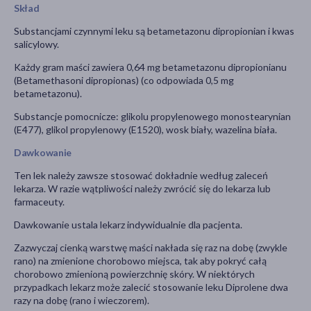
Skład
Substancjami czynnymi leku są betametazonu dipropionian i kwas
salicylowy.
Każdy gram maści zawiera 0,64 mg betametazonu dipropionianu
(Betamethasoni dipropionas) (co odpowiada 0,5 mg
betametazonu).
Substancje pomocnicze: glikolu propylenowego monostearynian
(E477), glikol propylenowy (E1520), wosk biały, wazelina biała.
Dawkowanie
Ten lek należy zawsze stosować dokładnie według zaleceń
lekarza. W razie wątpliwości należy zwrócić się do lekarza lub
farmaceuty.
Dawkowanie ustala lekarz indywidualnie dla pacjenta.
Zazwyczaj cienką warstwę maści nakłada się raz na dobę (zwykle
rano) na zmienione chorobowo miejsca, tak aby pokryć całą
chorobowo zmienioną powierzchnię skóry. W niektórych
przypadkach lekarz może zalecić stosowanie leku Diprolene dwa
razy na dobę (rano i wieczorem).