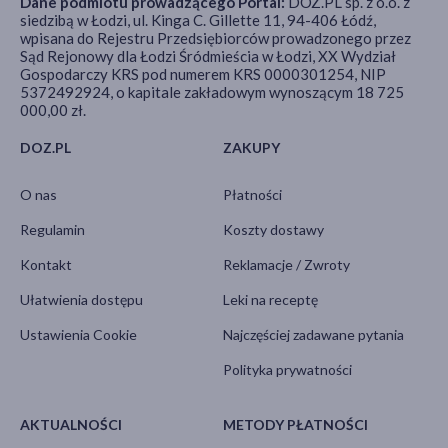
Dane podmiotu prowadzącego Portal:
DOZ.PL sp. z o.o. z
siedzibą w Łodzi, ul. Kinga C. Gillette 11, 94-406 Łódź,
wpisana do Rejestru Przedsiębiorców prowadzonego przez
Sąd Rejonowy dla Łodzi Śródmieścia w Łodzi, XX Wydział
Gospodarczy KRS pod numerem KRS 0000301254, NIP
5372492924, o kapitale zakładowym wynoszącym 18 725
000,00 zł.
DOZ.PL
ZAKUPY
O nas
Płatności
Regulamin
Koszty dostawy
Kontakt
Reklamacje / Zwroty
Ułatwienia dostępu
Leki na receptę
Ustawienia Cookie
Najczęściej zadawane pytania
Polityka prywatności
AKTUALNOŚCI
METODY PŁATNOŚCI