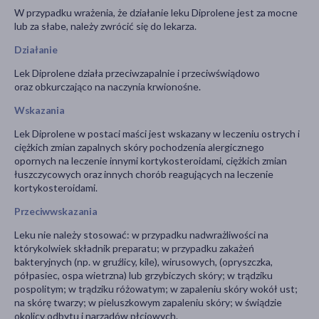
W przypadku wrażenia, że działanie leku Diprolene jest za mocne
lub za słabe, należy zwrócić się do lekarza.
Działanie
Lek Diprolene działa przeciwzapalnie i przeciwświądowo
oraz obkurczająco na naczynia krwionośne.
Wskazania
Lek Diprolene w postaci maści jest wskazany w leczeniu ostrych i
ciężkich zmian zapalnych skóry pochodzenia alergicznego
opornych na leczenie innymi kortykosteroidami, ciężkich zmian
łuszczycowych oraz innych chorób reagujących na leczenie
kortykosteroidami.
Przeciwwskazania
Leku nie należy stosować: w przypadku nadwrażliwości na
którykolwiek składnik preparatu; w przypadku zakażeń
bakteryjnych (np. w gruźlicy, kile), wirusowych, (opryszczka,
półpasiec, ospa wietrzna) lub grzybiczych skóry; w trądziku
pospolitym; w trądziku różowatym; w zapaleniu skóry wokół ust;
na skórę twarzy; w pieluszkowym zapaleniu skóry; w świądzie
okolicy odbytu i narządów płciowych.