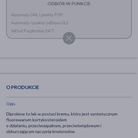
ODBIÓR W PUNKCIE
Automaty DHL i punkty POP
Automaty i punkty odbioru GLS
InPost Paczkomat 24/7
O PRODUKCIE
Opis
Diprolene to lek w postaci kremu, który jest syntetycznym
fluorowanym kortykosteroidem
o działaniu, przeciwzapalnym, przeciwświądowym i
obkurczającym naczynia krwionośne.