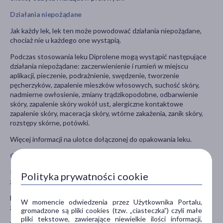
Działania niepożądane
Jak każdy lek, lek ten może powodować działania niepożądane,
chociaż nie u każdego one wystąpią.
Podczas stosowania leku Diprolene mogą wystąpić następujące
działania niepożądane: zaczerwienienie i rumień w miejscu
aplikacji, pieczenie, podrażnienie, swędzenie, tworzenie
pęcherzyków, zapalenie mieszków włosowych, suchość skóry,
nadmierne owłosienie, zmiany trądzikopodobne, odbarwienie
skóry, zapalenie skóry wokół ust, alergiczne kontaktowe
zapalenie skóry, maceracja skóry, wtórne zakażenia, zanik skóry,
rozstępy skórne, potówki.
Więcej informacji na ulotce dołączonej do opakowania leku.
Ostrzeżenia i środki ostrożności
Przed rozpoczęciem stosowania leku Diprolene należy omówić to
Polityka prywatności cookie
z lekarzem lub farmaceutą.
Należy unikać stosowania leku na dużą powierzchnię ciała,
W momencie odwiedzenia przez Użytkownika Portalu,
zwłaszcza u dzieci.
gromadzone są pliki cookies (tzw. „ciasteczka”) czyli małe
pliki tekstowe, zawierające niewielkie ilości informacji,