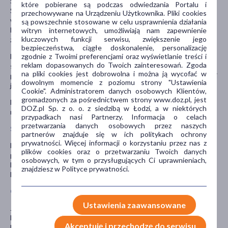
Szczególnie ostrożnie należy stosować lek w łuszczycy.
które pobierane są podczas odwiedzania Portalu i
Stosowanie leku w łuszczycy może spowodować nawrót choroby
przechowywane na Urządzeniu Użytkownika. Pliki cookies
w wyniku rozwoju tolerancji, wystąpienie uogólnionej łuszczycy
są powszechnie stosowane w celu usprawnienia działania
krostkowej i ogólnych działań toksycznych związanych z
witryn internetowych, umożliwiają nam zapewnienie
kluczowych funkcji serwisu, zwiększenie jego
zaburzeniem ciągłości skóry.
bezpieczeństwa, ciągłe doskonalenie, personalizację
zgodnie z Twoimi preferencjami oraz wyświetlanie treści i
Należy zachować szczególną ostrożność, jeśli pacjent zamierza
reklam dopasowanych do Twoich zainteresowań. Zgoda
stosować lek w okolicy oczu. Przedostanie się leku do oczu może
na pliki cookies jest dobrowolna i można ją wycofać w
prowadzić do wystąpienia jaskry, zaćmy lub rzadkiej choroby, takiej
dowolnym momencie z poziomu strony "Ustawienia
jak centralna chorioretinopatia surowicza.
Cookie". Administratorem danych osobowych Klientów,
gromadzonych za pośrednictwem strony www.doz.pl, jest
Lek należy przechowywać w miejscu niewidocznym i
DOZ.pl Sp. z o. o. z siedzibą w Łodzi, a w niektórych
niedostępnym dla dzieci, w temperaturze poniżej 25°C.
przypadkach nasi Partnerzy. Informacja o celach
przetwarzania danych osobowych przez naszych
Stosowanie innych leków
partnerów znajduje się w ich politykach ochrony
prywatności. Więcej informacji o korzystaniu przez nas z
Należy powiedzieć lekarzowi lub farmaceucie o wszystkich lekach
plików cookies oraz o przetwarzaniu Twoich danych
przyjmowanych przez pacjenta obecnie lub ostatnio, a także o
osobowych, w tym o przysługujących Ci uprawnieniach,
lekach, które pacjent planuje przyjmować, w tym również o tych,
znajdziesz w Polityce prywatności.
które wydawane są bez recepty.
Ciąża i karmienie piersią
Ustawienia zaawansowane
Jeśli pacjentka jest w ciąży lub karmi piersią, przypuszcza, że może
być w ciąży, lub gdy planuje mieć dziecko, powinna poradzić się
Akceptuję i przechodzę do serwisu
lekarza lub farmaceuty przed zastosowaniem tego leku.