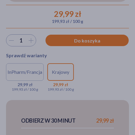
29,99 zł
199,93 zł / 100 g
akijażu
Wybierz ilość
Do koszyka
Hit
Sprawdź warianty
InPharm/Francja
Krajowy
NA RECEPTĘ
NA RECEPTĘ
Diprolene, 0,64 mg/g, maść, 15
Diprolene, 0,05%,
29,99 zł
29,99 zł
199,93 zł / 100 g
199,93 zł / 100 g
g (import równoległy,
maść, 15 g
InPharm)
29,99 zł
29,99 zł
ODBIERZ W 30 MINUT
29,99 zł