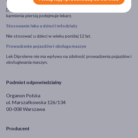
Decyzję o stosowaniu leku przez kobiety w okresie ciąży i
karmienia piersią podejmuje lekarz.
Stosowanie leku u dzieci i młodzieży
Nie stosować u dzieci w wieku poniżej 12 lat.
Prowadzenie pojazdów i obsługa maszyn
Lek Diprolene nie ma wpływu na zdolność prowadzenia pojazdów i
obsługiwania maszyn.
Podmiot odpowiedzialny
Organon Polska
ul. Marszałkowska 126/134
00-008 Warszawa
Producent