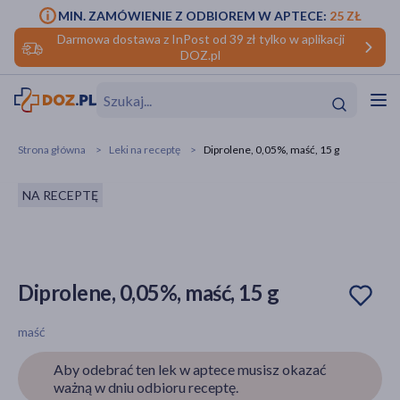
MIN. ZAMÓWIENIE Z ODBIOREM W APTECE:
25 ZŁ
Darmowa dostawa z InPost od 39 zł tylko w aplikacji
DOZ.pl
w
Hit
Hit
Strona główna
Leki na receptę
Diprolene, 0,05%, maść, 15 g
ofory
NA RECEPTĘ
do makijażu
dzieci
ść
Hit
Hit
ące
rmową
kijażu
Diprolene, 0,05%, maść, 15 g
ść
Hit
maść
w
Hit
Hit
Aby odebrać ten lek w aptece musisz okazać
ważną w dniu odbioru receptę.
ść
Hit