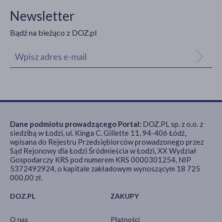
Newsletter
Bądź na bieżąco z DOZ.pl
Dane podmiotu prowadzącego Portal:
DOZ.PL sp. z o.o. z
siedzibą w Łodzi, ul. Kinga C. Gillette 11, 94-406 Łódź,
wpisana do Rejestru Przedsiębiorców prowadzonego przez
Sąd Rejonowy dla Łodzi Śródmieścia w Łodzi, XX Wydział
Gospodarczy KRS pod numerem KRS 0000301254, NIP
5372492924, o kapitale zakładowym wynoszącym 18 725
000,00 zł.
DOZ.PL
ZAKUPY
O nas
Płatności