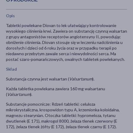
Opis
Tabletki powlekane Diovan to lek ułatwiający kontrolowanie
wysokiego ciśnienia krwi. Zawiera on substancję czynną walsartan
z grupy antagonistów receptorów angiotensyny II, powodując
obniżenie ciśnienia. Diovan stosuje się w leczeniu nadciśnienia u
dorosłych i dzieci od 6 roku życia oraz w przypadku terapii po
niedawno przebytym zawale serca i niewydolności serca. Ma
postać szaro-pomarańczowych, owalnych tabletek powlekanych.
Skład
Substancja czynna jest walsartan (
Valsartanum
).
Każda tabletka powlekana zawiera 160 mg walsartanu
(
Valsartanum
).
Substancje pomocnicze: Rdzeń tabletki: celuloza
mikrokrystaliczna, krospowidon typu A, krzemionka koloidalna,
magnezu stearynian. Otoczka tabletki: hypromeloza, tytanu
dwutlenek (E 171), makrogol 8000, żelaza tlenek czerwony (E
172), żelaza tlenek żółty (E 172), żelaza tlenek czarny (E 172).