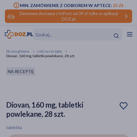
MIN. ZAMÓWIENIE Z ODBIOREM W APTECE:
25 ZŁ
Darmowa dostawa z InPost od 39 zł tylko w aplikacji
DOZ.pl
w
Hit
Hit
Strona główna
Leki na receptę
Diovan, 160 mg, tabletki powlekane, 28 szt.
ofory
NA RECEPTĘ
do makijażu
dzieci
ść
Hit
Hit
ące
rmową
kijażu
Diovan, 160 mg, tabletki
ść
Hit
powlekane, 28 szt.
w
Hit
Hit
tabletka
ść
Hit