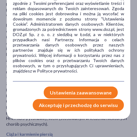
zgodnie z Twoimi preferencjami oraz wyświetlanie treści i
przez pacjenta obecnie lub ostatnio, a także o lekach, które
reklam dopasowanych do Twoich zainteresowań. Zgoda
pacjent planuje przyjmować, w tym również o tych, które
na pliki cookies jest dobrowolna i można ją wycofać w
wydawane są bez recepty.
dowolnym momencie z poziomu strony "Ustawienia
Cookie". Administratorem danych osobowych Klientów,
Diovan może wchodzić w interakcje z: innymi lekami obniżającymi
gromadzonych za pośrednictwem strony www.doz.pl, jest
ciśnienie tętnicze, szczególnie lekami moczopędnymi
DOZ.pl Sp. z o. o. z siedzibą w Łodzi, a w niektórych
(diuretykami); inhibitorami konwertazy angiotensyny (inhibitory
przypadkach nasi Partnerzy. Informacja o celach
ACE) (np. enalapryl, lizynopryl, i innych) lub aliskirenem;
przetwarzania danych osobowych przez naszych
inhibitorami ACE jednocześnie z stosowanymi z pewnymi innymi
partnerów znajduje się w ich politykach ochrony
lekami stosowanymi w leczeniu niewydolności serca, nazywanymi
prywatności. Więcej informacji o korzystaniu przez nas z
antagonistami receptorów mineralokortykoidowych (np.
plików cookies oraz o przetwarzaniu Twoich danych
osobowych, w tym o przysługujących Ci uprawnieniach,
spironolakton, eplerenon) lub beta-adrenolitykami (np.
znajdziesz w Polityce prywatności.
metoprolol); lekami, które zwiększają stężenie potasu we krwi, w
tym suplementów potasu lub substytutów soli kuchennej
zawierających potas, lekami oszczędzającymi potas i heparynami;
pewnymi lekami przeciwbólowymi, tzw. niesteroidowymi lekami
Ustawienia zaawansowane
przeciwzapalnymi (NLPZ); niektórymi antybiotykami (z grupy
ryfamycyny), lekami zapobiegającymi odrzuceniu
Akceptuję i przechodzę do serwisu
przeszczepionego narządu (cyklosporyna) lub lekami
przeciwretrowirusowymi, podawanymi w terapii zakażeń
HIV/AIDS (rytonawir); litem (stosowanym w leczeniu niektórych
chorób psychicznych).
Ciąża i karmienie piersią