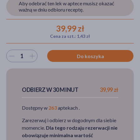
Aby odebrać ten lek w aptece musisz okazać
ważną w dniu odbioru receptę.
akijażu
39,99 zł
Cena za szt.: 1,43 zł
Wybierz ilość
Hit
Do koszyka
ODBIERZ W 30 MINUT
39,99 zł
Dostępny w
263
aptekach .
Zarezerwuj i odbierz w dogodnym dla siebie
momencie.
Dla tego rodzaju rezerwacji nie
obowiązuje minimalna wartość