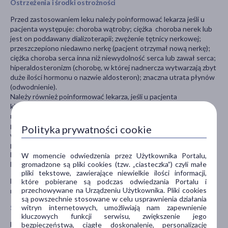
Ostrzeżenia i środki ostrożności
Przed zastosowaniem leku należy poinformować lekarza jeśli u
pacjenta występuje: choroba wątroby; ciężka choroba nerek lub
jest on poddawany dializoterapii; zwężenie tętnicy nerkowej;
przeszczepiono niedawno nerkę (pacjent otrzymał nową nerkę);
ciężka choroba serca inna niż niewydolność serca lub zawał serca;
hiperaldosteronizm (chorobę, w której nadnercza wytwarzają zbyt
duże ilości hormonu o nazwie aldosteron); znaczna utrata płynów
(odwodnienie).
Należy również poinformować lekarza, jeśli u pacjenta
kiedykolwiek wystąpił obrzęk języka i twarzy, spowodowany
reakcją alergiczną, nazywaną obrzękiem naczynioruchowym, po
przyjęciu innego leku (w tym inhibitorów ACE). Jeśli takie objawy
Polityka prywatności cookie
wystąpią podczas stosowania leku Diovan, należy natychmiast
przerwać przyjmowanie leku.
Należy zachować ostrożność u pacjentów odwodnionych i z
W momencie odwiedzenia przez Użytkownika Portalu,
gromadzone są pliki cookies (tzw. „ciasteczka”) czyli małe
hiperkaliemią i we wczesnej ciąży.
pliki tekstowe, zawierające niewielkie ilości informacji,
Lek należy przechowywać w miejscu niewidocznym i
które pobierane są podczas odwiedzania Portalu i
przechowywane na Urządzeniu Użytkownika. Pliki cookies
niedostępnym dla dzieci, w temperaturze poniżej 30°C.
są powszechnie stosowane w celu usprawnienia działania
witryn internetowych, umożliwiają nam zapewnienie
Stosowanie innych leków
kluczowych funkcji serwisu, zwiększenie jego
Należy powiedzieć lekarzowi o wszystkich lekach przyjmowanych
bezpieczeństwa, ciągłe doskonalenie, personalizację