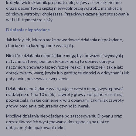
którykolwiek składnik preparatu, olej sojowy i orzeszki ziemne
oraz u pacjentów z ciężką niewydolnością wątroby, marskością
żółciową wątroby i cholestazą. Przeciwwskazane jest stosowanie
w II i III trymestrze ciąży.
Działania niepożądane
Jak każdy lek, lek ten może powodować działania niepożądane,
chociaż nie u każdego one wystąpią.
Niektóre działania niepożądane mogą być poważne i wymagają
natychmiastowej pomocy lekarskiej, są to objawy obrzęku
naczynioruchowego (specyficznej reakcji alergicznej), takie jak:
obrzęk twarzy, warg, języka lub gardła; trudności w oddychaniu lub
połykaniu; pokrzywka, swędzenie.
Działania niepożądane występujące często (mogą występować
rzadziej niż u 1 na 10 osób): zawroty głowy związane ze zmianą
pozycji ciała, niskie ciśnienie krwi z objawami, takimi jak zawroty
głowy, omdlenia, zaburzenia czynności nerek.
Możliwe działania niepożądane po zastosowaniu Diovanu oraz
częstotliwość ich występowania dostępne są na ulotce
dołączonej do opakowania leku.