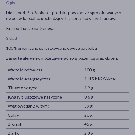
Opis
Diet-Food, Bio Baobab – produkt powstał ze sproszkowanych
owoców baobabu, pochodzących z certyfikowanych upraw.
Kraj pochodzenia: Senegal
Skład
100% organiczne sproszkowane owoce baobabu
Zawarte alergeny: może zawierać soję, pszenicę oraz gluten.
Wartość odżywcza
100 g
Wartość energetyczna
1115 kJ/266 kcal
Tłuszcz, w tym:
1,2 g
Kwasy tłuszczowe nasycone
0,6 g
Węglowodany, w tym:
39 g
Cukry
26 g
Błonnik
45 g
Białko
2,8 g