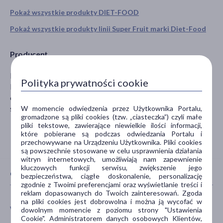
Pokaż wszystkie produkty DIET-FOOD
Pokaż wszystkie produkty linii Super Fruit marki Diet-Food
Producent
MIPAMA E.Z. Szafarz Sp.j.
Polityka prywatności cookie
Rogatka 14 Z
62-860 Opatówek
sklep@diet-food.pl
W momencie odwiedzenia przez Użytkownika Portalu,
gromadzone są pliki cookies (tzw. „ciasteczka”) czyli małe
pliki tekstowe, zawierające niewielkie ilości informacji,
które pobierane są podczas odwiedzania Portalu i
przechowywane na Urządzeniu Użytkownika. Pliki cookies
są powszechnie stosowane w celu usprawnienia działania
witryn internetowych, umożliwiają nam zapewnienie
kluczowych funkcji serwisu, zwiększenie jego
CECHY PRODUKTU
bezpieczeństwa, ciągłe doskonalenie, personalizację
zgodnie z Twoimi preferencjami oraz wyświetlanie treści i
reklam dopasowanych do Twoich zainteresowań. Zgoda
na pliki cookies jest dobrowolna i można ją wycofać w
WIEK
TYP PRODUKTU
dowolnym momencie z poziomu strony "Ustawienia
Cookie". Administratorem danych osobowych Klientów,