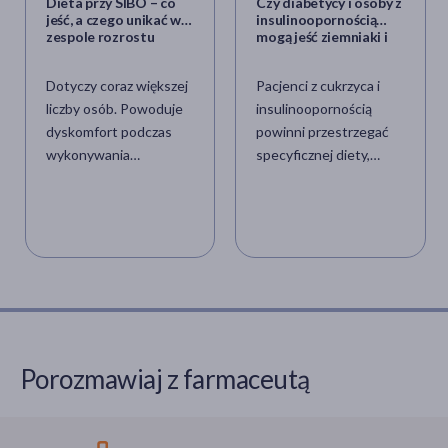
Dieta przy SIBO – co
Czy diabetycy i osoby z
jeść, a czego unikać w
insulinoopornością
zespole rozrostu
mogą jeść ziemniaki i
bakteryjnego?
strączki?
Dotyczy coraz większej
Pacjenci z cukrzyca i
liczby osób. Powoduje
insulinoopornością
dyskomfort podczas
powinni przestrzegać
wykonywania
specyficznej diety,
codziennych czynności,
która pozwoli im
często sprawia ból. Na
utrzymać poziom cukru
szczęście istnieją
we krwi na właściwym
metody żywieniowe,
poziomie. Czy bogate w
które pozwalają na
węglowodany ziemniaki
złagodzenie, a nawet
i strączki powinny
całkowite ustąpienie
znaleźć się w
dolegliwości. SIBO –
jadłospisie
jaka dieta będzie
diabetyków?
Porozmawiaj z farmaceutą
najlepsza? Jakie
Najnowsze badania
produkty należy
pokazują, że
wyeliminować, a które
spożywanie tych