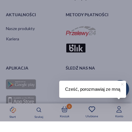
AKTUALNOŚCI
METODY PŁATNOŚCI
Nasze produkty
Kariera
APLIKACJA
ŚLEDŹ NAS NA
Cześć, porozmawiaj ze mną
0
Koszyk
Ulubione
Konto
Start
Szukaj
Strefa okazji
Nowości
Krótkie daty