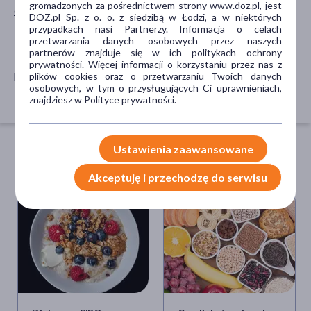
gromadzonych za pośrednictwem strony www.doz.pl, jest
dla dorosłych
Środki spożywcze
DOZ.pl Sp. z o. o. z siedzibą w Łodzi, a w niektórych
przypadkach nasi Partnerzy. Informacja o celach
przetwarzania danych osobowych przez naszych
POSTAĆ
SPECYFIKA
partnerów znajduje się w ich politykach ochrony
prywatności. Więcej informacji o korzystaniu przez nas z
proszek
Superfoods
plików cookies oraz o przetwarzaniu Twoich danych
osobowych, w tym o przysługujących Ci uprawnieniach,
Certyfikowane surowce
znajdziesz w Polityce prywatności.
Ustawienia zaawansowane
POLECANE ARTYKUŁY
Akceptuję i przechodzę do serwisu