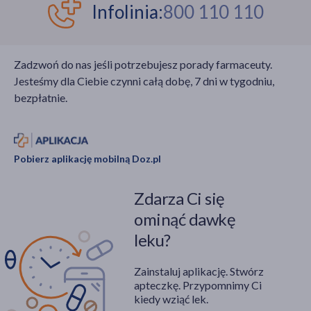
nie będą szkodzić?
produktów pozwala
Infolinia:
800 110 110
zgubić zbędne
kilogramy, co jest
wskazane dla osób z
Zadzwoń do nas jeśli potrzebujesz porady farmaceuty.
tym schorzeniem. Jak
Jesteśmy dla Ciebie czynni całą dobę, 7 dni w tygodniu,
wyglądał eksperyment?
bezpłatnie.
Pobierz aplikację mobilną Doz.pl
Zdarza Ci się
ominąć dawkę
leku?
Zainstaluj aplikację. Stwórz
apteczkę. Przypomnimy Ci
kiedy wziąć lek.