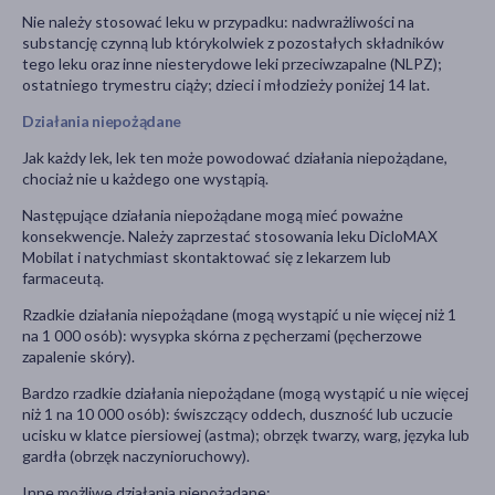
Nie należy stosować leku w przypadku: nadwrażliwości na
substancję czynną lub którykolwiek z pozostałych składników
tego leku oraz inne niesterydowe leki przeciwzapalne (NLPZ);
ostatniego trymestru ciąży; dzieci i młodzieży poniżej 14 lat.
Działania niepożądane
Jak każdy lek, lek ten może powodować działania niepożądane,
chociaż nie u każdego one wystąpią.
Następujące działania niepożądane mogą mieć poważne
konsekwencje. Należy zaprzestać stosowania leku DicloMAX
Mobilat i natychmiast skontaktować się z lekarzem lub
farmaceutą.
Rzadkie działania niepożądane (mogą wystąpić u nie więcej niż 1
na 1 000 osób): wysypka skórna z pęcherzami (pęcherzowe
zapalenie skóry).
Bardzo rzadkie działania niepożądane (mogą wystąpić u nie więcej
niż 1 na 10 000 osób): świszczący oddech, duszność lub uczucie
ucisku w klatce piersiowej (astma); obrzęk twarzy, warg, języka lub
gardła (obrzęk naczynioruchowy).
Inne możliwe działania niepożądane: