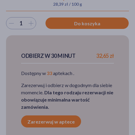
28,39 zł / 100 g
Wybierz ilość
Do koszyka
akijażu
Hit
ODBIERZ W 30 MINUT
32,65 zł
Dostępny w
33
aptekach .
Zarezerwuj i odbierz w dogodnym dla siebie
momencie.
Dla tego rodzaju rezerwacji nie
obowiązuje minimalna wartość
zamówienia.
Zarezerwuj w aptece