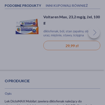
PODOBNE PRODUKTY
INNI KUPOWALI RÓWNIEŻ
Voltaren Max, 23,2 mg/g, żel, 100
Difortan, 100 mg/g, żel,100 g
g
diklofenak, ból, stan zapalny, obrzęk,
etofenamat, żel, reumatyzm,
uraz, mięśnie, stawy, ścięgna
stłuczenie, zwichnięcie, stan zapalny,
zapalenie, ból
29,99 zł
28,99 zł
O PRODUKCIE
Opis
Lek DicloMAX Mobilat zawiera diklofenak należący do