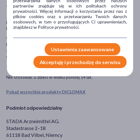
przetwarzania danych osobowych przez naszych
partnerów znajduje się w ich politykach ochrony
Ciąża i karmienie piersią
prywatności. Więcej informacji o korzystaniu przez nas z
plików cookies oraz o przetwarzaniu Twoich danych
Jeśli pacjentka jest w ciąży lub karmi piersią, przypuszcza, że może
osobowych, w tym o przysługujących Ci uprawnieniach,
być w ciąży lub gdy planuje mieć dziecko powinna poradzić się
znajdziesz w Polityce prywatności.
lekarza lub farmaceuty przed zastosowaniem tego leku.
W ciągu pierwszych sześciu miesięcy ciąży oraz w okresie laktacji
lek może być stosowany wyłącznie na zalecenie lekarza i z
Ustawienia zaawansowane
zachowaniem środków ostrożności. Nie należy go stosować w
czasie ostatnich trzech miesięcy ciąży.
Akceptuję i przechodzę do serwisu
Stosowanie leku u dzieci i młodzieży
Nie stosować u dzieci w wieku poniżej 14 lat.
Pokaż wszystkie produkty DICLOMAX
Podmiot odpowiedzialny
STADA Arzneimittel AG.
Stadastrasse 2–18
61118 Bad Vilbel, Niemcy