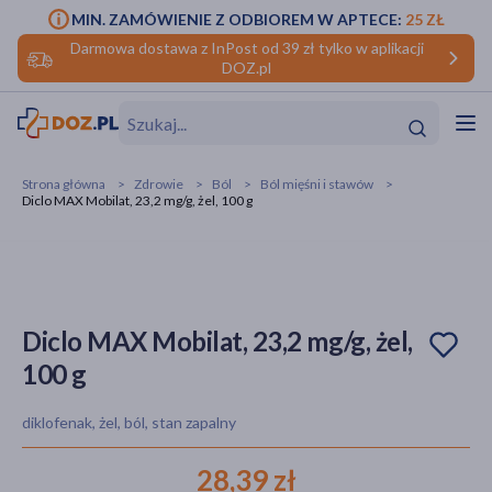
MIN. ZAMÓWIENIE Z ODBIOREM W APTECE:
25 ZŁ
Darmowa dostawa z InPost od 39 zł tylko w aplikacji
DOZ.pl
w
Hit
Hit
Strona główna
Zdrowie
Ból
Ból mięśni i stawów
Diclo MAX Mobilat, 23,2 mg/g, żel, 100 g
ofory
do makijażu
dzieci
ść
Hit
Hit
ące
rmową
kijażu
Diclo MAX Mobilat, 23,2 mg/g, żel,
100 g
ść
Hit
diklofenak, żel, ból, stan zapalny
w
Hit
Hit
28,39 zł
ść
Hit