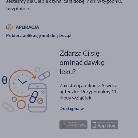
Jesteśmy dla Ciebie czynni całą dobę, 7 dni w tygodniu,
się bólem, choć pojawić
powstawania zmian
bezpłatnie.
mogą się także
zwyrodnieniowych w
drętwienie,
obrębie innych stawów
niedoczulica czy
kończyn dolnych. Jak
niedowład. Co
leczy się haluksy?
Pobierz aplikację mobilną Doz.pl
stosować na bolące
korzonki?
Zdarza Ci się
ominąć dawkę
leku?
Zainstaluj aplikację. Stwórz
apteczkę. Przypomnimy Ci
kiedy wziąć lek.
Dostępna w