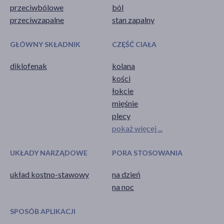
przeciwbólowe
ból
przeciwzapalne
stan zapalny
GŁÓWNY SKŁADNIK
CZĘŚĆ CIAŁA
diklofenak
kolana
kości
łokcie
mięśnie
plecy
pokaż więcej ...
UKŁADY NARZĄDOWE
PORA STOSOWANIA
układ kostno-stawowy
na dzień
na noc
SPOSÓB APLIKACJI