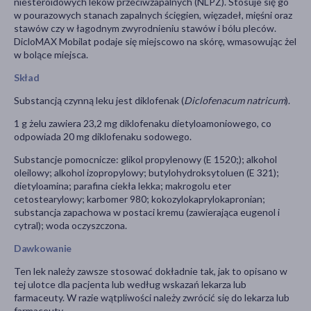
niesteroidowych leków przeciwzapalnych (NLPZ). Stosuje się go
w pourazowych stanach zapalnych ścięgien, więzadeł, mięśni oraz
stawów czy w łagodnym zwyrodnieniu stawów i bólu pleców.
DicloMAX Mobilat podaje się miejscowo na skórę, wmasowując żel
w bolące miejsca.
Skład
Substancją czynną leku jest diklofenak (
Diclofenacum natricum
).
1 g żelu zawiera 23,2 mg diklofenaku dietyloamoniowego, co
odpowiada 20 mg diklofenaku sodowego.
Substancje pomocnicze: glikol propylenowy (E 1520;); alkohol
oleilowy; alkohol izopropylowy; butylohydroksytoluen (E 321);
dietyloamina; parafina ciekła lekka; makrogolu eter
cetostearylowy; karbomer 980; kokozylokaprylokapronian;
substancja zapachowa w postaci kremu (zawierająca eugenol i
cytral); woda oczyszczona.
Dawkowanie
Ten lek należy zawsze stosować dokładnie tak, jak to opisano w
tej ulotce dla pacjenta lub według wskazań lekarza lub
farmaceuty. W razie wątpliwości należy zwrócić się do lekarza lub
farmaceuty.