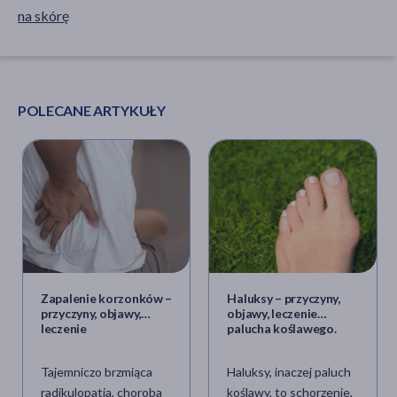
na skórę
POLECANE ARTYKUŁY
Zapalenie korzonków –
Haluksy – przyczyny,
przyczyny, objawy,
objawy, leczenie
leczenie
palucha koślawego.
Ćwiczenia na haluksy
Tajemniczo brzmiąca
Haluksy, inaczej paluch
radikulopatia, choroba
koślawy, to schorzenie,