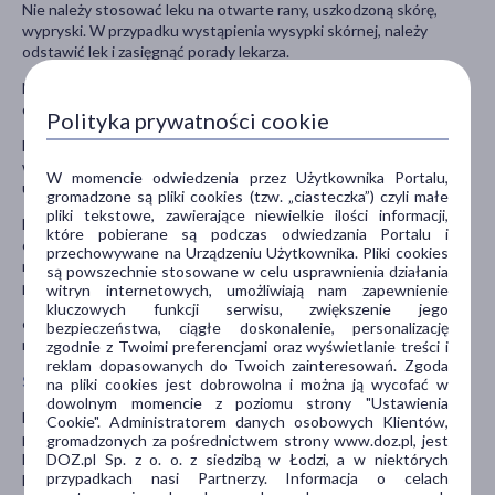
Nie należy stosować leku na otwarte rany, uszkodzoną skórę,
wypryski. W przypadku wystąpienia wysypki skórnej, należy
odstawić lek i zasięgnąć porady lekarza.
Nie należy stosować żelu na duże powierzchnie ciała ani
długotrwale.
Polityka prywatności cookie
Lek DicloMAX Mobilat jest przeznaczony do stosowania
wyłącznie na skórę. Nie stosować na błony śluzowe (np. w jamie
W momencie odwiedzenia przez Użytkownika Portalu,
ustnej) i należy unikać kontaktu z oczami.
gromadzone są pliki cookies (tzw. „ciasteczka”) czyli małe
pliki tekstowe, zawierające niewielkie ilości informacji,
Lek może być stosowany jednocześnie z bandażami lub
które pobierane są podczas odwiedzania Portalu i
opatrunkami zwykle stosowanymi w przypadku skręceń, jednak
przechowywane na Urządzeniu Użytkownika. Pliki cookies
nie należy stosować go pod opatrunki uniemożliwiające dostęp
są powszechnie stosowane w celu usprawnienia działania
powietrza.
witryn internetowych, umożliwiają nam zapewnienie
kluczowych funkcji serwisu, zwiększenie jego
en lek należy przechowywać w miejscu niewidocznym i
bezpieczeństwa, ciągłe doskonalenie, personalizację
niedostępnym dla dzieci, w temperaturze poniżej 25°C.
zgodnie z Twoimi preferencjami oraz wyświetlanie treści i
reklam dopasowanych do Twoich zainteresowań. Zgoda
Stosowanie innych leków
na pliki cookies jest dobrowolna i można ją wycofać w
dowolnym momencie z poziomu strony "Ustawienia
Należy powiedzieć lekarzowi lub farmaceucie o wszystkich lekach
Cookie". Administratorem danych osobowych Klientów,
przyjmowanych przez pacjenta obecnie lub ostatnio, a także o
gromadzonych za pośrednictwem strony www.doz.pl, jest
DOZ.pl Sp. z o. o. z siedzibą w Łodzi, a w niektórych
lekach, które pacjent planuje przyjmować, w tym również o tych,
przypadkach nasi Partnerzy. Informacja o celach
które wydawane są bez recepty.