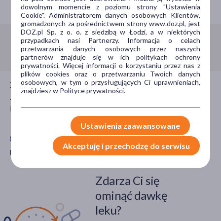
Porozmawiaj z farmaceutą
dowolnym momencie z poziomu strony "Ustawienia
Cookie". Administratorem danych osobowych Klientów,
gromadzonych za pośrednictwem strony www.doz.pl, jest
DOZ.pl Sp. z o. o. z siedzibą w Łodzi, a w niektórych
przypadkach nasi Partnerzy. Informacja o celach
Infolinia:
800 110 110
przetwarzania danych osobowych przez naszych
partnerów znajduje się w ich politykach ochrony
prywatności. Więcej informacji o korzystaniu przez nas z
plików cookies oraz o przetwarzaniu Twoich danych
osobowych, w tym o przysługujących Ci uprawnieniach,
Zadzwoń do nas jeśli potrzebujesz porady farmaceuty.
znajdziesz w Polityce prywatności.
Jesteśmy dla Ciebie czynni całą dobę, 7 dni w tygodniu,
bezpłatnie.
Ustawienia zaawansowane
Akceptuję i przechodzę do serwisu
Pobierz aplikację mobilną Doz.pl
Zdarza Ci się
ominąć dawkę
leku?