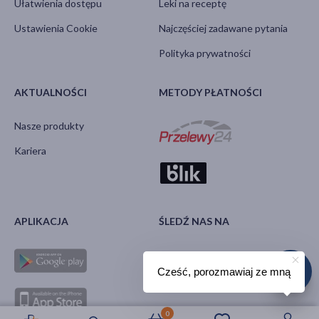
Ułatwienia dostępu
Leki na receptę
Ustawienia Cookie
Najczęściej zadawane pytania
Polityka prywatności
AKTUALNOŚCI
METODY PŁATNOŚCI
Nasze produkty
Kariera
APLIKACJA
ŚLEDŹ NAS NA
Cześć, porozmawiaj ze mną
0