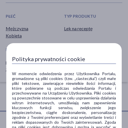
PŁEĆ
TYP PRODUKTU
Mężczyzna
Lek na receptę
Kobieta
POSTAĆ
SPOSÓB APLIKACJI
Polityka prywatności cookie
proszek
doustne
zawiesina
W momencie odwiedzenia przez Użytkownika Portalu,
gromadzone są pliki cookies (tzw. „ciasteczka”) czyli małe
pliki tekstowe, zawierające niewielkie ilości informacji,
które pobierane są podczas odwiedzania Portalu i
przechowywane na Urządzeniu Użytkownika. Pliki cookies
są powszechnie stosowane w celu usprawnienia działania
witryn internetowych, umożliwiają nam zapewnienie
kluczowych funkcji serwisu, zwiększenie jego
bezpieczeństwa, ciągłe doskonalenie, personalizację
zgodnie z Twoimi preferencjami oraz wyświetlanie treści i
reklam dopasowanych do Twoich zainteresowań. Zgoda
na pliki cookies jest dobrowolna i można ją wycofać w