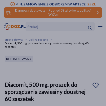
MIN. ZAMÓWIENIE Z ODBIOREM W APTECE:
25 ZŁ
Darmowa dostawa z InPost od 39 zł tylko w aplikacji
DOZ.pl
w
Hit
Hit
Strona główna
Leki na receptę
Diacomit, 500 mg, proszek do sporządzania zawiesiny doustnej, 60
ofory
saszetek
do makijażu
dzieci
ść
Hit
Hit
REFUNDOWANY
ące
rmową
kijażu
ść
Hit
Diacomit, 500 mg, proszek do
sporządzania zawiesiny doustnej,
w
Hit
Hit
60 saszetek
ść
Hit