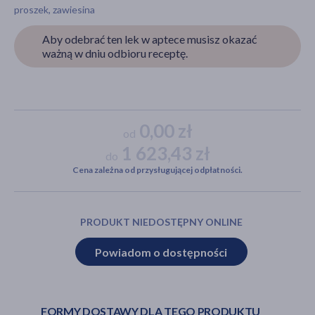
proszek, zawiesina
Aby odebrać ten lek w aptece musisz okazać
ważną w dniu odbioru receptę.
akijażu
Hit
0,00 zł
od
1 623,43 zł
do
Cena zależna od przysługującej odpłatności.
PRODUKT NIEDOSTĘPNY ONLINE
Powiadom o dostępności
FORMY DOSTAWY DLA TEGO PRODUKTU