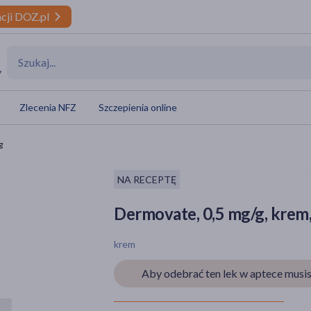
cji DOZ.pl
y
Zlecenia NFZ
Szczepienia online
g
NA RECEPTĘ
Dermovate, 0,5 mg/g, krem,
krem
Aby odebrać ten lek w aptece musis