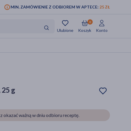
MIN. ZAMÓWIENIE Z ODBIOREM W APTECE:
25 ZŁ
0
Ulubione
Koszyk
Konto
 25 g
z okazać ważną w dniu odbioru receptę.