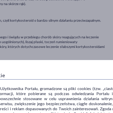
y na skórze rąk).
 czyli kortykosteroid o bardzo silnym działaniu przeciwzapalnym.
ego i świądu w przebiegu chorób skóry reagujących na leczenie
 uogólnionych), liszaj płaski, toczeń rumieniowaty
skóry, których dotychczasowe leczenie słabszymi kortykosteroidami
ykolwiek składnik preparatu; nieleczonej infekcji skórnej; trądziku
 ust; świądu bez stanu zapalnego; świądu okolicy odbytu i narządów
kie
ytkownika Portalu, gromadzone są pliki cookies (tzw. „ciastec
informacji, które pobierane są podczas odwiedzania Portal
, chociaż nie u każdego one wystąpią.
powszechnie stosowane w celu usprawnienia działania witryn
pacjentów stosujących lek): świąd, miejscowe pieczenie/ból skóry.
erwisu, zwiększenie jego bezpieczeństwa, ciągłe doskonalenie
treści i reklam dopasowanych do Twoich zainteresowań. Zgoda n
0 na 1000 pacjentów stosujących lek): miejscowe zmiany zanikowe