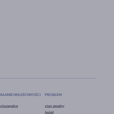
IAŁANIE/WŁAŚCIWOŚCI
PROBLEM
eciwzapalne
stan zapalny
świąd