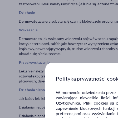
zastosowaniu leku należy umyć ręce (jeśli nie są leczone zmian
Działanie
Dermovate zawiera substancję czynną klobetazolu propionian,
Wskazania
Dermovate to lek wskazany w leczeniu objawów stanu zapaln
kortykosteroidami, takich jak: łuszczyca (z wyłączeniem zmian
krążkowy, nawracający wyprysk, trudne w leczeniu choroby 
okazało się nieskuteczne.
Przeciwwskazania
Leku nie należy stosować w przypadku: nadwrażliwości na któr
różowatego; trądziku pospolitego; zapalenia skóry w okolicy
Polityka prywatności coo
płciowych; dzieci w wieku poniżej 12 lat.
Działania niepożądane
W momencie odwiedzenia przez Uż
zawierające niewielkie ilości 
Jak każdy lek, lek ten może powodować działania niepożądane
Użytkownika. Pliki cookies są 
Działania niepożądane występujące często (u 1 do 10 na 100 
zapewnienie kluczowych funkcji s
preferencjami oraz wyświetlanie 
Działania niepożądane występujące niezbyt często (u 1 do 1