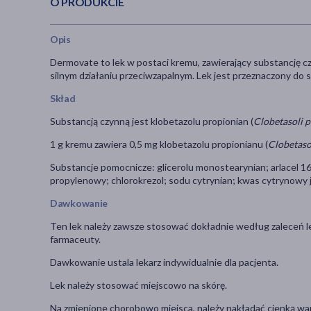
O PRODUKCIE
Opis
Dermovate to lek w postaci kremu, zawierający substancję cz
silnym działaniu przeciwzapalnym. Lek jest przeznaczony do
Skład
Substancją czynną jest klobetazolu propionian (
Clobetasoli 
1 g kremu zawiera 0,5 mg klobetazolu propionianu (
Clobetaso
Substancje pomocnicze: glicerolu monostearynian; arlacel 16
propylenowy; chlorokrezol; sodu cytrynian; kwas cytrynow
Dawkowanie
Ten lek należy zawsze stosować dokładnie według zaleceń leka
farmaceuty.
Dawkowanie ustala lekarz indywidualnie dla pacjenta.
Lek należy stosować miejscowo na skórę.
Na zmienione chorobowo miejsca, należy nakładać cienką warst