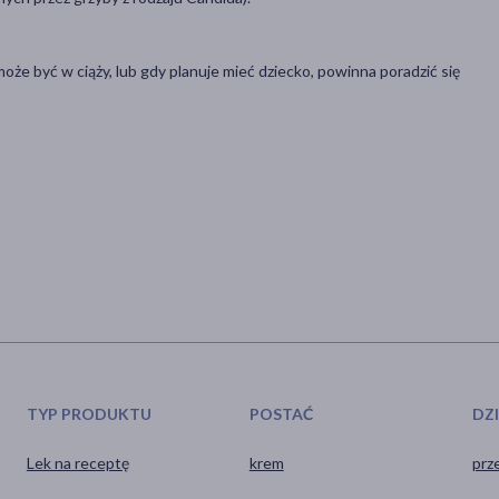
e może być w ciąży, lub gdy planuje mieć dziecko, powinna poradzić się
TYP PRODUKTU
POSTAĆ
DZ
Lek na receptę
krem
prz