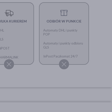
YŁKA KURIEREM
ODBIÓR W PUNKCIE
DHL
Automaty DHL i punkty
POP
GLS
Automaty i punkty odbioru
GLS
INPOST
InPost Paczkomat 24/7
 PHARMALINK