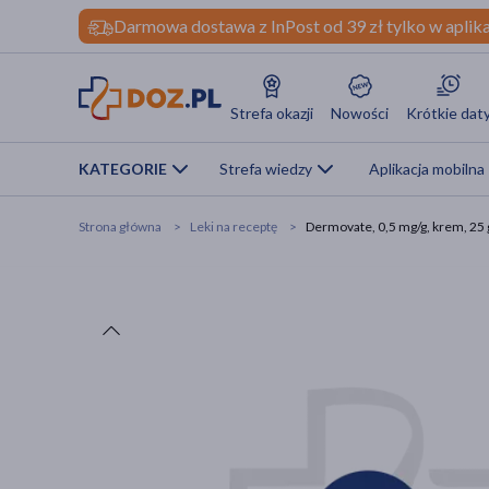
Darmowa dostawa z InPost od 39 zł tylko w aplika
Strefa okazji
Nowości
Krótkie dat
KATEGORIE
Strefa wiedzy
Aplikacja mobilna
Strona główna
Leki na receptę
Dermovate, 0,5 mg/g, krem, 25 