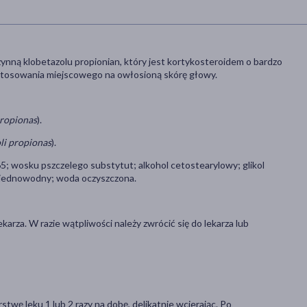
ynną klobetazolu propionian, który jest kortykosteroidem o bardzo
 stosowania miejscowego na owłosioną skórę głowy.
propionas
).
li propionas
).
5; wosku pszczelego substytut; alkohol cetostearylowy; glikol
y jednowodny; woda oczyszczona.
rza. W razie wątpliwości należy zwrócić się do lekarza lub
wę leku 1 lub 2 razy na dobę, delikatnie wcierając. Po