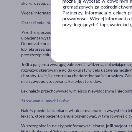
można ją wycofać w dowolnym mo
skóry, rozstępy; rozszerzenie powierzchownych naczyń krwio
gromadzonych za pośrednictwem s
Partnerzy. Informacja o celach 
Więcej informacji na ulotce dołączonej do opakowania leku.
prywatności. Więcej informacji o
Ostrzeżenia i środki ostrożności
przysługujących Ci uprawnieniach,
Przed rozpoczęciem stosowania leku należy omówić z lekarze,
u pacjenta wystąpił ból kości lub nasilają się wcześniej wystę
Dermovate przez dłuższy czas lub wielokrotnie. - pacjent sto
lub leki przeznaczone do regulowania czynności układu odp
przeszczepieniu narządu). Skojarzone stosowanie leku Dermo
Jeśli u pacjenta wystąpią zaburzenia widzenia, objawiające s
rozważyć skierowanie go do okulisty w celu ustalenia możliwy
choroby, takie jak centralna chorioretinopatia surowicza. 
miejscowego stosowania kortykosteroidów.
Lek należy przechowywać w miejscu niewidocznym i niedostę
Stosowanie innych leków
Należy powiedzieć lekarzowi lub farmaceucie o wszystkich le
lekach, które pacjent planuje przyjmować, w tym również o t
W szczególności należy poinformować lekarza, jeśli pacjent 
HIV); itrakonazol (lek stosowany w leczeniu zakażeń wywołan