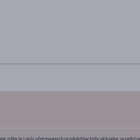
e zdjęcie i opis oferowanych produktów były aktualne, w pełni p