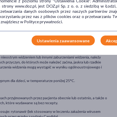
mencie z poziomu strony "Ustawienia Cookie". Administrat
nośnych (teleangiektazje).
trony www.doz.pl, jest DOZ.pl Sp. z o. o. z siedzibą w Łodzi,
przetwarzania danych osobowych przez naszych partnerów znajd
 korzystaniu przez nas z plików cookies oraz o przetwarzaniu
 znajdziesz w Polityce prywatności.
 jeśli pacjent: podczas stosowania leku Dermovate po raz pierwszy,
pujące objawy dotyczące kości, zwłaszcza jeśli pacjent stosuje lek
suje doustnie lub miejscowo inne leki zawierające kortykosteroidy
Ustawienia zaawansowane
Akcep
ornościowego (np. w chorobach autoimmunologicznych lub po
vate z tymi lekami może prowadzić do ciężkich zakażeń.
ię nieostrym widzeniem lub innymi zaburzeniami widzenia, należy
ch przyczyn, do których może należeć zaćma, jaskra lub rzadkie
Zaburzenia widzenia mogą wystąpić w wyniku ogólnoustrojowego i
pnym dla dzieci, w temperaturze poniżej 25°C.
kach przyjmowanych przez pacjenta obecnie lub ostatnio, a także o
ych, które wydawane są bez recepty.
stosuje: rytonawir (lek stosowany w leczeniu zakażenia wirusem
ych przez grzyby z rodzaju Candida).