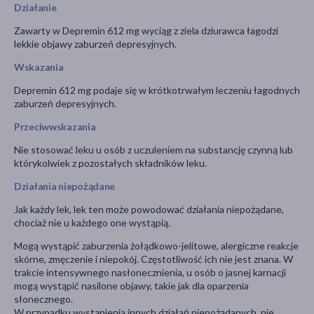
Działanie
Zawarty w Depremin 612 mg wyciąg z ziela dziurawca łagodzi
lekkie objawy zaburzeń depresyjnych.
Wskazania
Depremin 612 mg podaje się w krótkotrwałym leczeniu łagodnych
zaburzeń depresyjnych.
Przeciwwskazania
Nie stosować leku u osób z uczuleniem na substancję czynną lub
którykolwiek z pozostałych składników leku.
Działania niepożądane
Jak każdy lek, lek ten może powodować działania niepożądane,
chociaż nie u każdego one wystąpią.
Mogą wystąpić zaburzenia żołądkowo-jelitowe, alergiczne reakcje
skórne, zmęczenie i niepokój. Częstotliwość ich nie jest znana. W
trakcie intensywnego nasłonecznienia, u osób o jasnej karnacji
mogą wystąpić nasilone objawy, takie jak dla oparzenia
słonecznego.
W przypadku wystąpienia innych działań niepożądanych, nie