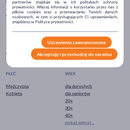
partnerów znajduje się w ich politykach ochrony
Wojska Polskiego 3
prywatności. Więcej informacji o korzystaniu przez nas z
39-300 Mielec
plików cookies oraz o przetwarzaniu Twoich danych
colfarm@colfarm.pl
osobowych, w tym o przysługujących Ci uprawnieniach,
znajdziesz w Polityce prywatności.
Ustawienia zaawansowane
CECHY PRODUKTU
Akceptuję i przechodzę do serwisu
PŁEĆ
WIEK
Mężczyzna
dla dorosłych
Kobieta
dla seniorów
20+
30+
40+
pokaż więcej ...