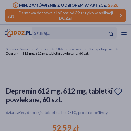
MIN. ZAMÓWIENIE Z ODBIOREM W APTECE:
25 ZŁ
Darmowa dostawa z InPost od 39 zł tylko w aplikacji
DOZ.pl
w
Hit
Hit
Strona główna
Zdrowie
Układ nerwowy
Na uspokojenie
Depremin 612 mg, 612 mg, tabletki powlekane, 60 szt.
ofory
do makijażu
dzieci
ść
Hit
Hit
ące
rmową
kijażu
Depremin 612 mg, 612 mg, tabletki
powlekane, 60 szt.
ść
Hit
dziurawiec, depresja, tabletka, lek OTC, produkt roślinny
w
Hit
Hit
52,59 zł
ść
Hit