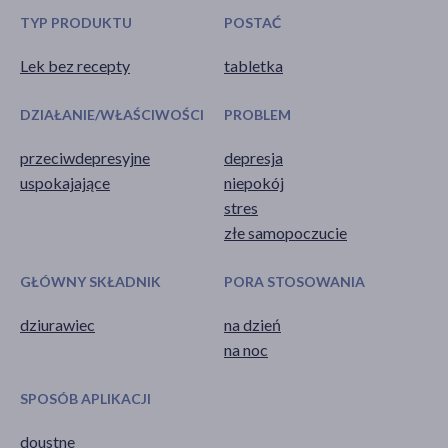
TYP PRODUKTU
POSTAĆ
Lek bez recepty
tabletka
DZIAŁANIE/WŁAŚCIWOŚCI
PROBLEM
przeciwdepresyjne
depresja
uspokajające
niepokój
stres
złe samopoczucie
GŁÓWNY SKŁADNIK
PORA STOSOWANIA
dziurawiec
na dzień
na noc
SPOSÓB APLIKACJI
doustne