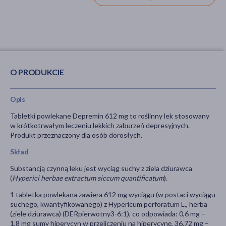
O PRODUKCIE
Opis
Tabletki powlekane Depremin 612 mg to roślinny lek stosowany
w krótkotrwałym leczeniu lekkich zaburzeń depresyjnych.
Produkt przeznaczony dla osób dorosłych.
Skład
Substancją czynną leku jest wyciąg suchy z ziela dziurawca
(
Hyperici herbae extractum siccum quantificatum
).
1 tabletka powlekana zawiera 612 mg wyciągu (w postaci wyciągu
suchego, kwantyfikowanego) z Hypericum perforatum L., herba
(ziele dziurawca) (DERpierwotny3-6:1), co odpowiada: 0,6 mg –
1,8 mg sumy hiperycyn w przeliczeniu na hiperycynę, 36,72 mg –