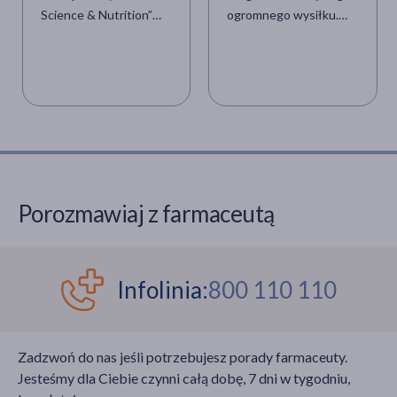
Science & Nutrition”
ogromnego wysiłku.
wskazują na
Czasami terapię
przeciwdepresyjne
antydepresyjną można
właściwości likopenu,
wesprzeć technikami niefarmak
którego najbardziej
Naukowcy właśnie
powszechnym źródłem
udowodnili,
są pomidory, ale także
że saunowanie lub
inne czerwone owoce.
gorące kąpiele mogą
być w tym pomocne.
Dlaczego ogrzanie ciała
Porozmawiaj z farmaceutą
będzie powodowało
obniżenie temperatury
organizmu i co to ma
wspólnego z depresją?
Infolinia:
800 110 110
Zadzwoń do nas jeśli potrzebujesz porady farmaceuty.
Jesteśmy dla Ciebie czynni całą dobę, 7 dni w tygodniu,