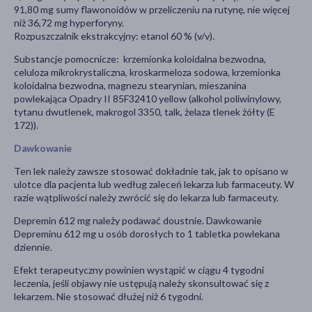
91,80 mg sumy flawonoidów w przeliczeniu na rutynę, nie więcej
niż 36,72 mg hyperforyny.
Rozpuszczalnik ekstrakcyjny: etanol 60 % (v/v).
Substancje pomocnicze: krzemionka koloidalna bezwodna,
celuloza mikrokrystaliczna, kroskarmeloza sodowa, krzemionka
koloidalna bezwodna, magnezu stearynian, mieszanina
powlekająca Opadry II 85F32410 yellow (alkohol poliwinylowy,
tytanu dwutlenek, makrogol 3350, talk, żelaza tlenek żółty (E
172)).
Dawkowanie
Ten lek należy zawsze stosować dokładnie tak, jak to opisano w
ulotce dla pacjenta lub według zaleceń lekarza lub farmaceuty. W
razie wątpliwości należy zwrócić się do lekarza lub farmaceuty.
Depremin 612 mg należy podawać doustnie. Dawkowanie
Depreminu 612 mg u osób dorosłych to 1 tabletka powlekana
dziennie.
Efekt terapeutyczny powinien wystąpić w ciągu 4 tygodni
leczenia, jeśli objawy nie ustępują należy skonsultować się z
lekarzem. Nie stosować dłużej niż 6 tygodni.