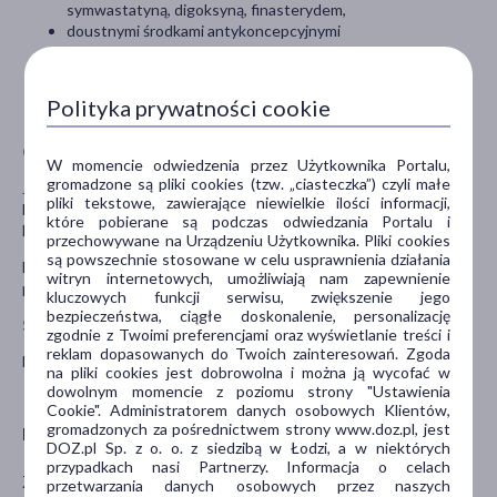
symwastatyną, digoksyną, finasterydem,
doustnymi środkami antykoncepcyjnymi
lekami do znieczulenia ogólnego oraz miejscowego,
inhibitorami wychwytu zwrotnego serotoniny (SSRI),
tryptanami, buspironem,
Polityka prywatności cookie
lekami na receptę..
Ciąża i karmienie piersią
W momencie odwiedzenia przez Użytkownika Portalu,
gromadzone są pliki cookies (tzw. „ciasteczka”) czyli małe
Jeśli pacjentka jest w ciąży lub karmi piersią, przypuszcza, że może
pliki tekstowe, zawierające niewielkie ilości informacji,
być w ciąży lub gdy planuje mieć dziecko powinna poradzić się
które pobierane są podczas odwiedzania Portalu i
lekarza lub farmaceuty przed zastosowaniem tego leku.
przechowywane na Urządzeniu Użytkownika. Pliki cookies
są powszechnie stosowane w celu usprawnienia działania
Nie należy stosować Depreminu 612 mg w czasie ciąży i karmienia
witryn internetowych, umożliwiają nam zapewnienie
piersią.
kluczowych funkcji serwisu, zwiększenie jego
bezpieczeństwa, ciągłe doskonalenie, personalizację
Stosowanie leku u dzieci i młodzieży
zgodnie z Twoimi preferencjami oraz wyświetlanie treści i
reklam dopasowanych do Twoich zainteresowań. Zgoda
Nie stosować leku Depremin 612 mg u dzieci oraz młodzieży.
na pliki cookies jest dobrowolna i można ją wycofać w
dowolnym momencie z poziomu strony "Ustawienia
Cookie". Administratorem danych osobowych Klientów,
gromadzonych za pośrednictwem strony www.doz.pl, jest
Producent
DOZ.pl Sp. z o. o. z siedzibą w Łodzi, a w niektórych
przypadkach nasi Partnerzy. Informacja o celach
Zakłady Farmaceutyczne Colfarm S.A
przetwarzania danych osobowych przez naszych