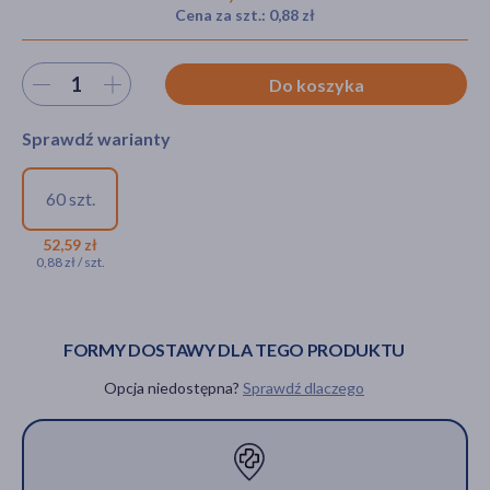
Cena za szt.: 0,88 zł
Wybierz ilość
Do koszyka
akijażu
Sprawdź warianty
Hit
60 szt.
Depremin 612 mg, 612 mg,
tabletki powlekane, 60 szt.
52,59 zł
0,88 zł / szt.
52,59 zł
FORMY DOSTAWY DLA TEGO PRODUKTU
Opcja niedostępna?
Sprawdź dlaczego