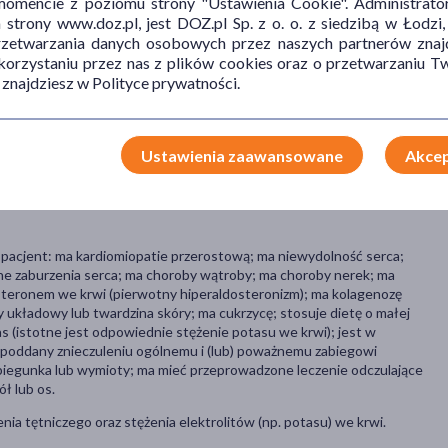
mencie z poziomu strony "Ustawienia Cookie". Administrat
trony www.doz.pl, jest DOZ.pl Sp. z o. o. z siedzibą w Łodzi,
ąpić u co najmniej 1 na 10 pacjentów): obrzęk (zatrzymanie płynów).
przetwarzania danych osobowych przez naszych partnerów znajd
 korzystaniu przez nas z plików cookies oraz o przetwarzaniu
niej niż 1 na 10 pacjentów): ból głowy, senność (zwłaszcza na
ub mrowienia w kończynach, zawroty głowy pochodzenia
 znajdziesz w Polityce prywatności.
), szum uszny (wrażenie słyszenia dźwięków), kołatanie serca
zenia gorąca), duszność, ból brzucha, nudności, wymioty,
ień, zaparcie, biegunka, swędzenie, wysypki, zaczerwienienie skóry,
Ustawienia zaawansowane
Akcep
enie.
estarium Initio znajduje się w ulotce dołączonej do opakowania leku.
i pacjent: ma kardiomiopatie przerostową; ma niewydolność serca;
nne zaburzenia serca; ma choroby wątroby; ma choroby nerek; ma
eronem we krwi (pierwotny hiperaldosteronizm); ma kolagenozę
y układowy lub twardzina skóry; ma cukrzycę; stosuje dietę o małej
as (istotne jest odpowiednie stężenie potasu we krwi); jest w
ć poddany znieczuleniu ogólnemu i (lub) poważnemu zabiegowi
biegunka lub wymioty; ma mieć przeprowadzone leczenie odczulające
ł lub os.
enia tętniczego oraz stężenia elektrolitów (np. potasu) we krwi.