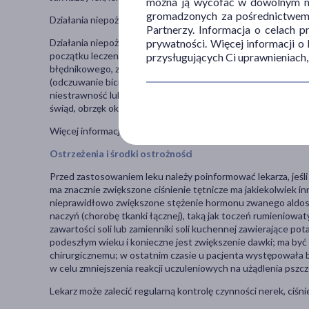
można ją wycofać w dowolnym mo
gromadzonych za pośrednictwem s
Działania niepożądane występujące bardzo często (mogą wyst
Partnerzy. Informacja o celach 
prywatności. Więcej informacji o
Działania niepożądane występujące często (mogą wystąpić u m
początku leczenia), zaburzenie smaku, uczucie drętwienia l
przysługujących Ci uprawnieniach,
błędnikowego, zaburzenia widzenia (w tym podwójne widzenie
(odczuwanie bicia serca), nagłe zaczerwienienie twarzy (uder
niestrawność lub zaburzenia trawienia, zmiana rytmu wypróżn
świąd, obrzęk okolicy kostek, kurcze mięśni, zmęczenie, osłabi
Więcej informacji na temat działań niepożądanych leku Co-Pr
Ostrzeżenia i środki ostrożności
Przed zastosowaniem leku należy poinformować lekarza, jeśl
ma znacznie zwiększone ciśnienie tętnicze ma jakiekolwiek i
nieprawidłowo zwiększone stężenie hormonu zwanego aldost
naczyń (chorobę tkanki łącznej), taką jak toczeń rumieniowat
zawartości soli lub zamienniki soli kuchennej zawierające pot
podeszłym wieku i konieczne jest zwiększenie dawki; ma by
chirurgicznemu; w ostatnim czasie u pacjenta występowała 
w celu zmniejszenia reakcji uczuleniowych na użądlenia pszczó
Lekarz może zalecić regularną kontrolę czynności nerek, ciśni