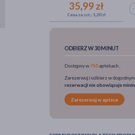
35,99 zł
Wyb
Cena za szt.: 1,20 zł
ODBIERZ W 30 MINUT
Dostępny w
750
aptekach .
Zarezerwuj i odbierz w dogodnym
rezerwacji nie obowiązuje min
Zarezerwuj w aptece