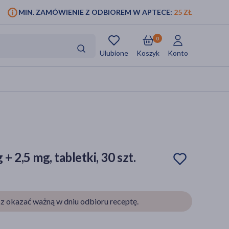
MIN. ZAMÓWIENIE Z ODBIOREM W APTECE:
25 ZŁ
0
Ulubione
Koszyk
Konto
 + 2,5 mg, tabletki, 30 szt.
z okazać ważną w dniu odbioru receptę.