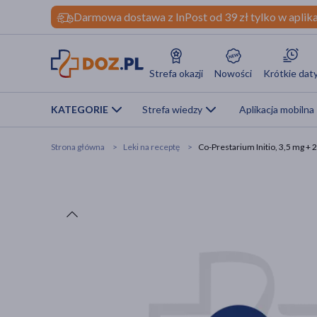
Darmowa dostawa z InPost od 39 zł tylko w aplika
Strefa okazji
Nowości
Krótkie dat
KATEGORIE
Strefa wiedzy
Aplikacja mobilna
Strona główna
Leki na receptę
Co-Prestarium Initio, 3,5 mg + 2,