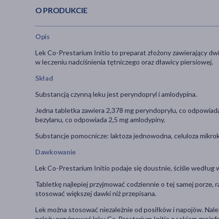
O PRODUKCIE
Opis
Lek Co-Prestarium Initio to preparat złożony zawierający d
w leczeniu nadciśnienia tętniczego oraz dławicy piersiowej.
Skład
Substancją czynną leku jest peryndopryl i amlodypina.
Jedna tabletka zawiera 2,378 mg peryndoprylu, co odpowiada
bezylanu, co odpowiada 2,5 mg amlodypiny.
Substancje pomocnicze: laktoza jednowodna, celuloza mikrok
Dawkowanie
Lek Co-Prestarium Initio podaje się doustnie, ściśle według 
Tabletkę najlepiej przyjmować codziennie o tej samej porze, r
stosować większej dawki niż przepisana.
Lek można stosować niezależnie od posiłków i napojów. Należ
należy przyjmować leku Co-Prestarium Initio z sokiem grejp