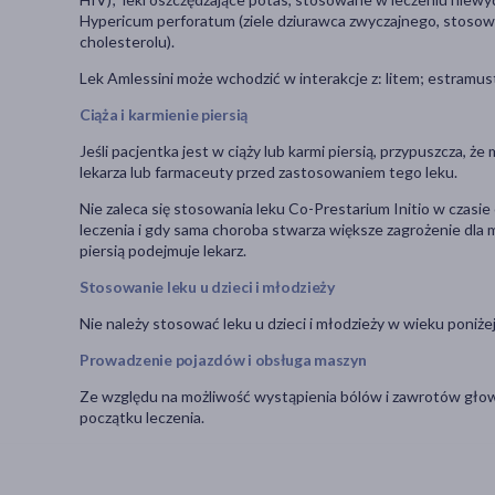
Hypericum perforatum (ziele dziurawca zwyczajnego, stosowa
cholesterolu).
Lek Amlessini może wchodzić w interakcje z: litem; estramus
Ciąża i karmienie piersią
Jeśli pacjentka jest w ciąży lub karmi piersią, przypuszcza, ż
lekarza lub farmaceuty przed zastosowaniem tego leku.
Nie zaleca się stosowania leku Co-Prestarium Initio w czasie 
leczenia i gdy sama choroba stwarza większe zagrożenie dla m
piersią podejmuje lekarz.
Stosowanie leku u dzieci i młodzieży
Nie należy stosować leku u dzieci i młodzieży w wieku poniżej 
Prowadzenie pojazdów i obsługa maszyn
Ze względu na możliwość wystąpienia bólów i zawrotów głowy
początku leczenia.