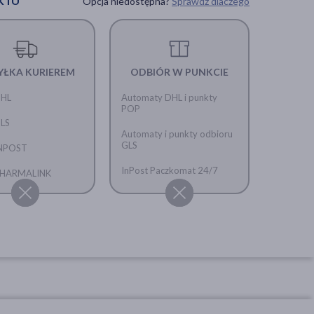
KTU
Opcja niedostępna?
Sprawdź dlaczego
YŁKA KURIEREM
ODBIÓR W PUNKCIE
DHL
Automaty DHL i punkty
POP
GLS
Automaty i punkty odbioru
GLS
INPOST
InPost Paczkomat 24/7
 PHARMALINK