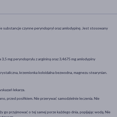
wie substancje czynne peryndopryl oraz amlodypinę. Jest stosowany
 3,5 mg peryndoprylu z argininą oraz 3,4675 mg amlodypiny
rystaliczna, krzemionka koloidalna bezwodna, magnezu stearynian.
wskazań lekarza.
ano, przed posiłkiem. Nie przerywać samodzielnie leczenia. Nie
y go przyjmować o tej samej porze każdego dnia, popijając wodą. Nie
frutowym.