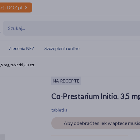
cji DOZ.pl
y
Zlecenia NFZ
Szczepienia online
5 mg, tabletki, 30 szt.
NA RECEPTĘ
Co-Prestarium Initio, 3,5 mg
tabletka
Aby odebrać ten lek w aptece musis