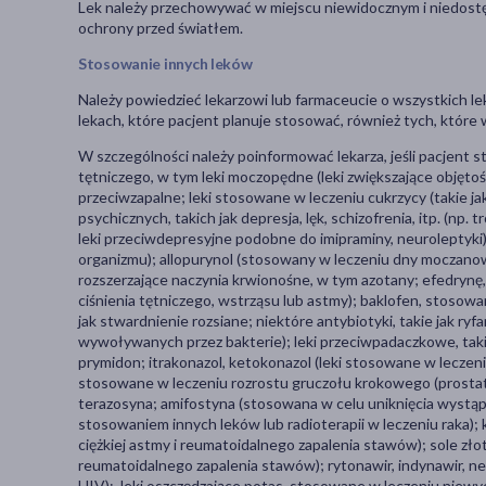
Lek należy przechowywać w miejscu niewidocznym i niedost
ochrony przed światłem.
Stosowanie innych leków
Należy powiedzieć lekarzowi lub farmaceucie o wszystkich le
lekach, które pacjent planuje stosować, również tych, które
W szczególności należy poinformować lekarza, jeśli pacjent s
tętniczego, w tym leki moczopędne (leki zwiększające objęto
przeciwzapalne; leki stosowane w leczeniu cukrzycy (takie jak
psychicznych, takich jak depresja, lęk, schizofrenia, itp. (np
leki przeciwdepresyjne podobne do imipraminy, neuroleptyki
organizmu); allopurynol (stosowany w leczeniu dny moczanow
rozszerzające naczynia krwionośne, w tym azotany; efedrynę, 
ciśnienia tętniczego, wstrząsu lub astmy); baklofen, stosow
jak stwardnienie rozsiane; niektóre antybiotyki, takie jak 
wywoływanych przez bakterie); leki przeciwpadaczkowe, takie
prymidon; itrakonazol, ketokonazol (leki stosowane w leczeni
stosowane w leczeniu rozrostu gruczołu krokowego (prostaty
terazosyna; amifostyna (stosowana w celu uniknięcia wystąp
stosowaniem innych leków lub radioterapii w leczeniu raka)
ciężkiej astmy i reumatoidalnego zapalenia stawów); sole z
reumatoidalnego zapalenia stawów); rytonawir, indynawir, ne
HIV); leki oszczędzające potas, stosowane w leczeniu niewy