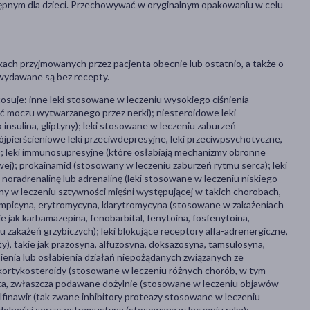
ępnym dla dzieci. Przechowywać w oryginalnym opakowaniu w celu
kach przyjmowanych przez pacjenta obecnie lub ostatnio, a także o
 wydawane są bez recepty.
tosuje: inne leki stosowane w leczeniu wysokiego ciśnienia
ść moczu wytwarzanego przez nerki); niesteroidowe leki
 insulina, gliptyny); leki stosowane w leczeniu zaburzeń
. trójpierścieniowe leki przeciwdepresyjne, leki przeciwpsychotyczne,
); leki immunosupresyjne (które osłabiają mechanizmy obronne
ej); prokainamid (stosowany w leczeniu zaburzeń rytmu serca); leki
noradrenalinę lub adrenalinę (leki stosowane w leczeniu niskiego
any w leczeniu sztywności mięśni występującej w takich chorobach,
ryfampicyna, erytromycyna, klarytromycyna (stosowane w zakażeniach
 jak karbamazepina, fenobarbital, fenytoina, fosfenytoina,
u zakażeń grzybiczych); leki blokujące receptory alfa-adrenergiczne,
), takie jak prazosyna, alfuzosyna, doksazosyna, tamsulosyna,
ienia lub osłabienia działań niepożądanych związanych ze
; kortykosteroidy (stosowane w leczeniu różnych chorób, w tym
łota, zwłaszcza podawane dożylnie (stosowane w leczeniu objawów
lfinawir (tak zwane inhibitory proteazy stosowane w leczeniu
dolności serca; estramustyna (stosowana w leczeniu raka);