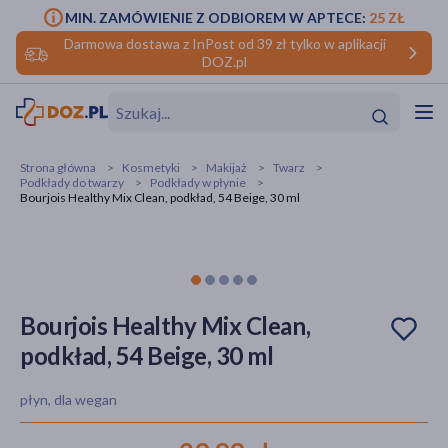
MIN. ZAMÓWIENIE Z ODBIOREM W APTECE:
25 ZŁ
Darmowa dostawa z InPost od 39 zł tylko w aplikacji
DOZ.pl
w
Hit
Hit
Strona główna
Kosmetyki
Makijaż
Twarz
Podkłady do twarzy
Podkłady w płynie
ofory
Bourjois Healthy Mix Clean, podkład, 54 Beige, 30 ml
do makijażu
dzieci
ść
Hit
Hit
ące
rmową
kijażu
Bourjois Healthy Mix Clean,
ść
Hit
podkład, 54 Beige, 30 ml
w
Hit
Hit
płyn, dla wegan
ść
Hit