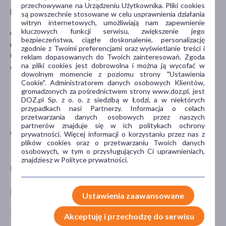
przechowywane na Urządzeniu Użytkownika. Pliki cookies
Podmiot odpowiedzialny
są powszechnie stosowane w celu usprawnienia działania
witryn internetowych, umożliwiają nam zapewnienie
kluczowych funkcji serwisu, zwiększenie jego
COTY EASTERN EUROPE SP. Z O.O
bezpieczeństwa, ciągłe doskonalenie, personalizację
ul. Domaniewska 34
zgodnie z Twoimi preferencjami oraz wyświetlanie treści i
02-672 Warszawa
reklam dopasowanych do Twoich zainteresowań. Zgoda
na pliki cookies jest dobrowolna i można ją wycofać w
contact@cotyinc.com
dowolnym momencie z poziomu strony "Ustawienia
Cookie". Administratorem danych osobowych Klientów,
gromadzonych za pośrednictwem strony www.doz.pl, jest
DOZ.pl Sp. z o. o. z siedzibą w Łodzi, a w niektórych
przypadkach nasi Partnerzy. Informacja o celach
przetwarzania danych osobowych przez naszych
partnerów znajduje się w ich politykach ochrony
CECHY PRODUKTU
prywatności. Więcej informacji o korzystaniu przez nas z
plików cookies oraz o przetwarzaniu Twoich danych
osobowych, w tym o przysługujących Ci uprawnieniach,
znajdziesz w Polityce prywatności.
PŁEĆ
WIEK
Kobieta
dla dorosłych
Ustawienia zaawansowane
TYP PRODUKTU
POSTAĆ
Akceptuję i przechodzę do serwisu