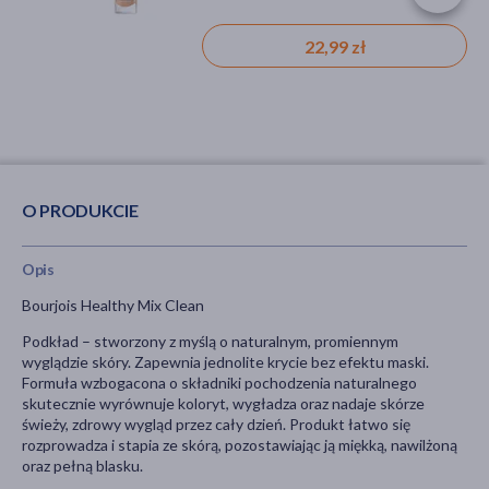
29,49 zł
40,49 zł
22,99 zł
O PRODUKCIE
Opis
Bourjois Healthy Mix Clean
Podkład – stworzony z myślą o naturalnym, promiennym
wyglądzie skóry. Zapewnia jednolite krycie bez efektu maski.
Formuła wzbogacona o składniki pochodzenia naturalnego
skutecznie wyrównuje koloryt, wygładza oraz nadaje skórze
świeży, zdrowy wygląd przez cały dzień. Produkt łatwo się
rozprowadza i stapia ze skórą, pozostawiając ją miękką, nawilżoną
oraz pełną blasku.