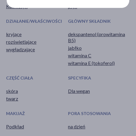
Kosmetyk
płyn
DZIAŁANIE/WŁAŚCIWOŚCI
GŁÓWNY SKŁADNIK
kryjące
dekspantenol (prowitamina
B5)
rozświetlające
jabłko
wygładzające
witamina C
witamina E (tokoferol)
CZĘŚĆ CIAŁA
SPECYFIKA
skóra
Dla wegan
twarz
MAKIJAŻ
PORA STOSOWANIA
Podkład
na dzień