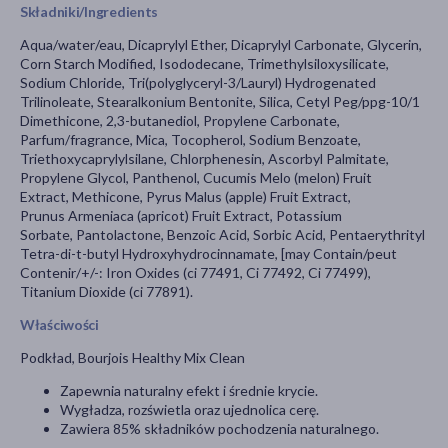
Składniki/Ingredients
Aqua/water/eau, Dicaprylyl Ether, Dicaprylyl Carbonate, Glycerin,
Corn Starch Modified, Isododecane, Trimethylsiloxysilicate,
Sodium Chloride, Tri(polyglyceryl-3/Lauryl) Hydrogenated
Trilinoleate, Stearalkonium Bentonite, Silica, Cetyl Peg/ppg-10/1
Dimethicone, 2,3-butanediol, Propylene Carbonate,
Parfum/fragrance, Mica, Tocopherol, Sodium Benzoate,
Triethoxycaprylylsilane, Chlorphenesin, Ascorbyl Palmitate,
Propylene Glycol, Panthenol, Cucumis Melo (melon) Fruit
Extract, Methicone, Pyrus Malus (apple) Fruit Extract,
Prunus Armeniaca (apricot) Fruit Extract, Potassium
Sorbate, Pantolactone, Benzoic Acid, Sorbic Acid, Pentaerythrityl
Tetra-di-t-butyl Hydroxyhydrocinnamate, [may Contain/peut
Contenir/+/-: Iron Oxides (ci 77491, Ci 77492, Ci 77499),
Titanium Dioxide (ci 77891).
Właściwości
Podkład, Bourjois Healthy Mix Clean
Zapewnia naturalny efekt i średnie krycie.
Wygładza, rozświetla oraz ujednolica cerę.
Zawiera 85% składników pochodzenia naturalnego.