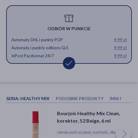
ODBIÓR W PUNKCIE
Automaty DHL i punkty POP
9,99 zł
Automaty i punkty odbioru GLS
9,99 zł
InPost Paczkomat 24/7
9,99 zł
SERIA:
HEALTHY MIX
PODOBNE PRODUKTY
INNI KUPOW
Paese Get The Glow Look,
Bioderma Sensibio H2O, woda
Bourjois Healthy Mix Clean,
podkład rozświetlający, 1N Light
micelarna do skóry wrażliwej,
korektor, 52 Beige, 6 ml
Beige, 30 ml
500 ml
płyn, ochrona przeciwsłoneczna
płyn, podrażnienie, demakijaż
cienie pod oczami, suchość, dla wegan