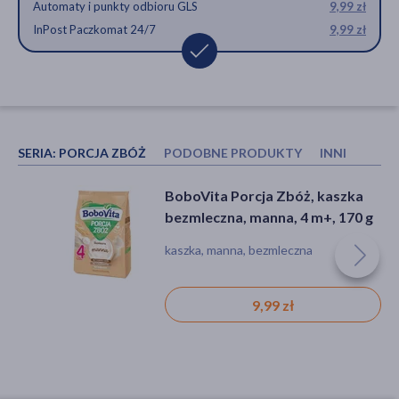
Automaty i punkty odbioru GLS
9,99 zł
InPost Paczkomat 24/7
9,99 zł
SERIA:
PORCJA ZBÓŻ
PODOBNE PRODUKTY
INNI KUPOW
BoboVita Porcja Zbóż, kaszka
BoboVita Porcja Zbóż, kaszka
BoboVita Porcja Zbóż, kaszka
bezmleczna, manna, 4 m+, 170 g
mleczna 3 zboża, jabłko-
bezmleczna, manna, 4 m+, 170 g
gruszka, 6 m+, 210 g
kaszka, manna, bezmleczna
kaszka, jabłkowy, owocowy
kaszka, manna, bezmleczna
12,29 zł
9,99 zł
9,99 zł