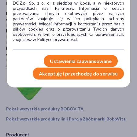
DOZ.pl Sp. z o. o. z siedzibą w Łodzi, a w niektórych
Przeciwwskazania i środki ostrożności
przypadkach nasi Partnerzy. Informacja o celach
przetwarzania danych osobowych przez naszych
Dla zdrowia dziecka istotna jest urozmaicona i zbilansowana dieta
partnerów znajduje się w ich politykach ochrony
oraz zdrowy tryb życia.
prywatności. Więcej informacji o korzystaniu przez nas z
Komponując jadłospis kieruj się zasadami żywienia i rekomendacją
plików cookies oraz o przetwarzaniu Twoich danych
lekarza. Pamiętaj o higienie ząbków Twojego dziecka.
osobowych, w tym o przysługujących Ci uprawnieniach,
Po otwarciu należy zużyć zawartość w ciągu 3-4 tygodni.
znajdziesz w Polityce prywatności.
Przeznaczony do uzupełniania diety, której podstawą jest mleko
kobiece lub modyfikowane. Karmienie piersią jest najlepsze dla
dziecka.
Przechowywać w suchym miejscu, w temperaturze pokojowej w
Ustawienia zaawansowane
zamkniętym opakowaniu.
Akceptuję i przechodzę do serwisu
Pokaż wszystkie produkty BOBOVITA
Pokaż wszystkie produkty linii Porcja Zbóż marki BoboVita
Producent