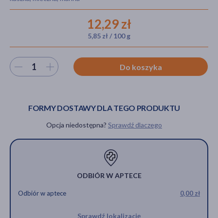
12,29 zł
5,85 zł / 100 g
akijażu
Wybierz ilość
Do koszyka
Hit
FORMY DOSTAWY DLA TEGO PRODUKTU
Opcja niedostępna?
Sprawdź dlaczego
ODBIÓR W APTECE
Odbiór w aptece
0,00 zł
Sprawdź lokalizację