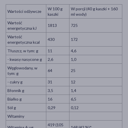
W 100 g
W porcji (40 g kaszki + 160
Wartości odżywcze
kaszki
ml wody)
Wartość
1813
725
energetyczna kJ
Wartość
430
172
energetyczna kcal
Tłuszcz, w tym: g
11
4,6
- kwasy nasycone g
2,6
1,0
Węglowodany, w
64
25
tym: g
- cukry g
31
12
Błonnik g
3,5
1,4
Białko g
16
6,5
Sól g
0,29
0,12
Witaminy
419 (105
Witamina A µg
168 (42 %)*