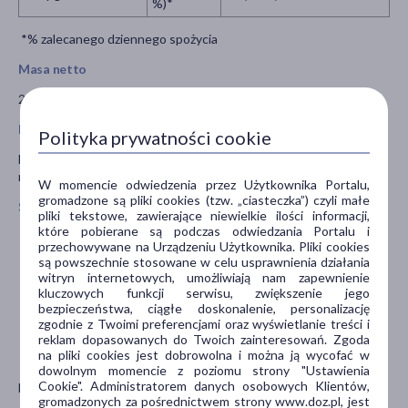
%)*
*% zalecanego dziennego spożycia
Masa netto
210 g
Przeznaczenie
Polityka prywatności cookie
Dla niemowląt po ukończeniu 4. miesiąca życia jako element
rozszerzania diety i wprowadzania glutenu.
W momencie odwiedzenia przez Użytkownika Portalu,
gromadzone są pliki cookies (tzw. „ciasteczka”) czyli małe
Sposób użycia
pliki tekstowe, zawierające niewielkie ilości informacji,
które pobierane są podczas odwiedzania Portalu i
Zagotuj wodę i odmierz 150 ml, wlej do miseczki i ostudź do
przechowywane na Urządzeniu Użytkownika. Pliki cookies
o
temperatury ok. 50
C.
są powszechnie stosowane w celu usprawnienia działania
Wsyp powoli 45 g kaszki (5 łyżek stołowych).
witryn internetowych, umożliwiają nam zapewnienie
Mieszaj do uzyskania jednolitej konsystencji. Odczekaj
kluczowych funkcji serwisu, zwiększenie jego
chwilę, aż kaszka zagęstnieje.
bezpieczeństwa, ciągłe doskonalenie, personalizację
Sprawdź temperaturę posiłku. Gotową kaszkę podaj
zgodnie z Twoimi preferencjami oraz wyświetlanie treści i
reklam dopasowanych do Twoich zainteresowań. Zgoda
dziecku lub pozwój spróbować samodzielnego
na pliki cookies jest dobrowolna i można ją wycofać w
jedzenia łyżeczką.
dowolnym momencie z poziomu strony "Ustawienia
Cookie". Administratorem danych osobowych Klientów,
Nie podawaj ponownie resztek posiłku.
gromadzonych za pośrednictwem strony www.doz.pl, jest