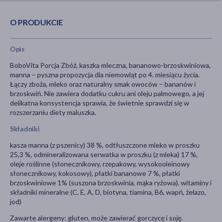
O PRODUKCIE
Opis
BoboVita Porcja Zbóż, kaszka mleczna, bananowo-brzoskwiniowa,
manna – pyszna propozycja dla niemowląt po 4. miesiącu życia.
Łączy zboża, mleko oraz naturalny smak owoców – bananów i
brzoskwiń. Nie zawiera dodatku cukru ani oleju palmowego, a jej
delikatna konsystencja sprawia, że świetnie sprawdzi się w
rozszerzaniu diety maluszka.
Składniki
kasza manna (z pszenicy) 38 %, odtłuszczone mleko w proszku
25,3 %, odmineralizowana serwatka w proszku (z mleka) 17 %,
oleje roślinne (słonecznikowy, rzepakowy, wysokooleinowy
słonecznikowy, kokosowy), płatki bananowe 7 %, płatki
brzoskwiniowe 1% (suszona brzoskwinia, mąka ryżowa), witaminy i
składniki mineralne (C, E, A, D, biotyna, tiamina, B6, wapń, żelazo,
jod)
Zawarte alergeny: gluten, może zawierać gorczycę i soję.