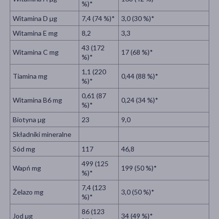
%)*
Witamina D µg
7,4 (74 %)*
3,0 (30 %)*
Witamina E mg
8,2
3,3
43 (172
Witamina C mg
17 (68 %)*
%)*
1,1 (220
Tiamina mg
0,44 (88 %)*
%)*
0,61 (87
Witamina B6 mg
0,24 (34 %)*
%)*
Biotyna µg
23
9,0
Składniki mineralne
Sód mg
117
46,8
499 (125
Wapń mg
199 (50 %)*
%)*
7,4 (123
Żelazo mg
3,0 (50 %)*
%)*
86 (123
Jod µg
34 (49 %)*