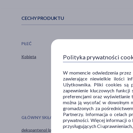
CECHY PRODUKTU
PŁEĆ
WIEK
Polityka prywatności coo
Kobieta
dla młodzieży
dla dorosłych
dla seniorów
W momencie odwiedzenia przez Uż
zawierające niewielkie ilości 
20+
Użytkownika. Pliki cookies są 
30+
zapewnienie kluczowych funkcji s
pokaż więcej ...
preferencjami oraz wyświetlanie 
można ją wycofać w dowolnym mo
gromadzonych za pośrednictwem s
Partnerzy. Informacja o celach 
GŁÓWNY SKŁADNIK
CZĘŚĆ CIAŁA
prywatności. Więcej informacji o
przysługujących Ci uprawnieniach,
dekspantenol (prowitamina
głowa