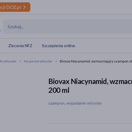
cji DOZ.pl
y
Zlecenia NFZ
Szczepienia online
do włosów
Na porost włosów
Biovax Niacynamid, wzmacniający szampon st
Biovax Niacynamid, wzmacn
200 ml
szampon, wypadanie włosów