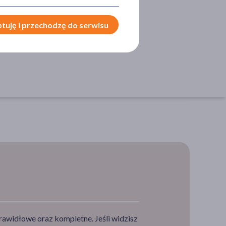
malna
na włosy
tuję i przechodzę do serwisu
rawidłowe oraz kompletne. Jeśli widzisz