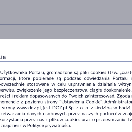
TYP PRODUKTU
POSTAĆ
DZ
kie
Kosmetyk
szampon
myj
naw
ocz
ytkownika Portalu, gromadzone są pliki cookies (tzw. „ciastec
informacji, które pobierane są podczas odwiedzania Portal
pob
powszechnie stosowane w celu usprawnienia działania witryn
reg
erwisu, zwiększenie jego bezpieczeństwa, ciągłe doskonalenie
pok
treści i reklam dopasowanych do Twoich zainteresowań. Zgoda n
mencie z poziomu strony "Ustawienia Cookie". Administrat
trony www.doz.pl, jest DOZ.pl Sp. z o. o. z siedzibą w Łodzi,
przetwarzania danych osobowych przez naszych partnerów znajd
PORA STOSOWANIA
RODZAJ WŁOSÓW
RO
 korzystaniu przez nas z plików cookies oraz o przetwarzaniu
 znajdziesz w Polityce prywatności.
na dzień
cienkie
dow