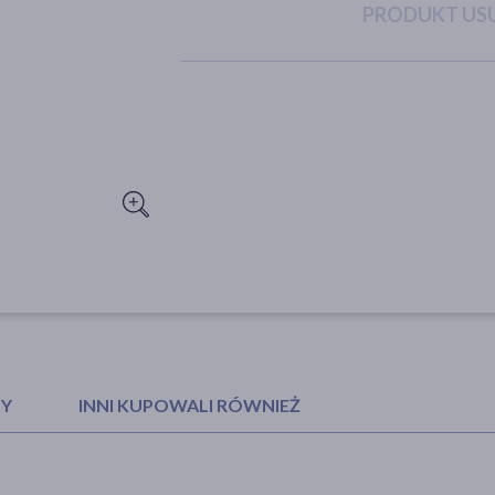
PRODUKT USU
TY
INNI KUPOWALI RÓWNIEŻ
Biovax, szampon