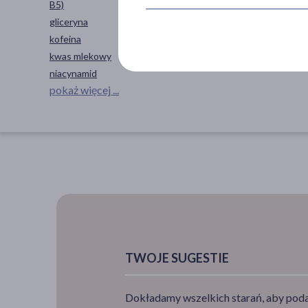
B5)
skóra
gliceryna
włosy
kofeina
kwas mlekowy
niacynamid
pokaż więcej ...
TWOJE SUGESTIE
Dokładamy wszelkich starań, aby podan