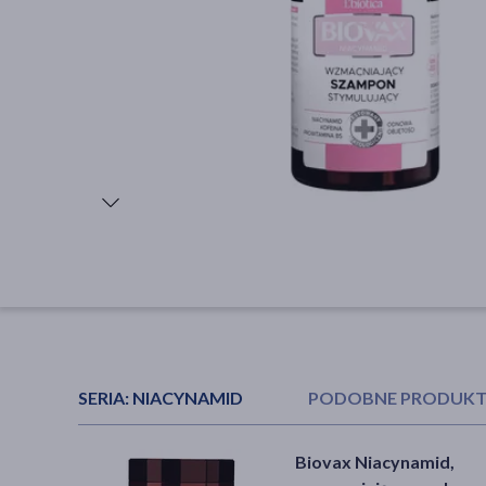
SERIA:
NIACYNAMID
PODOBNE PRODUK
Vianek, wzmacniający
Biovax Niacynamid,
Biovax Niacynamid,