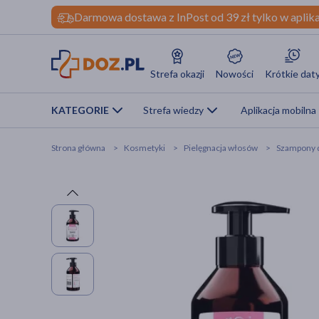
Darmowa dostawa z InPost od 39 zł tylko w aplika
Strefa okazji
Nowości
Krótkie dat
KATEGORIE
Strefa wiedzy
Aplikacja mobilna
Strona główna
Kosmetyki
Pielęgnacja włosów
Szampony 