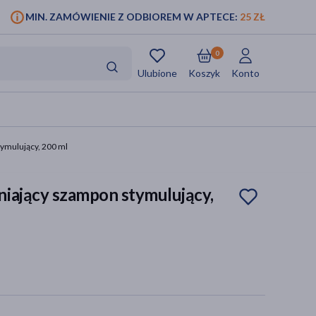
MIN. ZAMÓWIENIE Z ODBIOREM W APTECE:
25 ZŁ
0
Ulubione
Koszyk
Konto
ymulujący, 200 ml
iający szampon stymulujący,