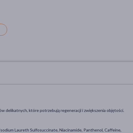
intensywnie regenerujący,
do włosów słabych,
Specyfika:Bez parabenów
skłonnych do wypadania,
200 ml
22,29 zł
delikatnych, które potrzebują regeneracji i zwiększenia objętości.
sodium Laureth Sulfosuccinate, Niacinamide, Panthenol, Caffeine,