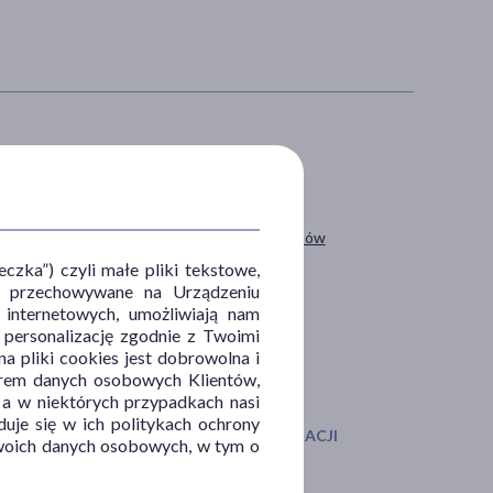
IAŁANIE/WŁAŚCIWOŚCI
PROBLEM
ące
łysienie
ilżające
wypadanie włosów
yszczające
zka”) czyli małe pliki tekstowe,
u i przechowywane na Urządzeniu
udzające
 internetowych, umożliwiają nam
enerujące
, personalizację zgodnie z Twoimi
aż więcej ...
a pliki cookies jest dobrowolna i
orem danych osobowych Klientów,
 a w niektórych przypadkach nasi
uje się w ich politykach ochrony
DZAJ SKÓRY
SPOSÓB APLIKACJI
 Twoich danych osobowych, w tym o
olna
na skórę