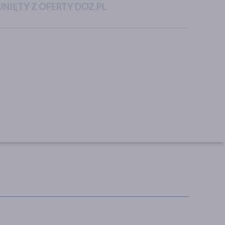
NIĘTY Z OFERTY DOZ.PL
Biovax Trychologic