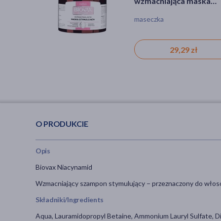
szampon do włosów
wzmacniająca maska
wzmacniająca maska
osłabionych i
stymulująca, 250 ml
stymulująca, 250 ml
szampon, suchość
maseczka
maseczka
zniszczonych, 300 ml
36,49 zł
29,29 zł
29,29 zł
O PRODUKCIE
Opis
Biovax Niacynamid
Wzmacniający szampon stymulujący − przeznaczony do włosów 
Składniki/Ingredients
Aqua, Lauramidopropyl Betaine, Ammonium Lauryl Sulfate, Di