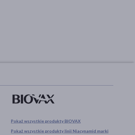
Advanced Detox, peeling
do skóry głowy, 50 ml
peeling, łojotok
30,19 zł
Pokaż wszystkie produkty BIOVAX
Pokaż wszystkie produkty linii Niacynamid marki