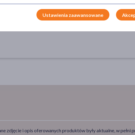
na noc
wypadające
nor
Ustawienia zaawansowane
Akcep
e zdjęcie i opis oferowanych produktów były aktualne, w pełni p