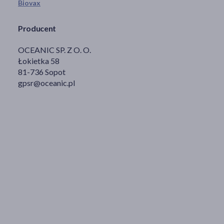
Biovax
Producent
OCEANIC SP. Z O. O.
Łokietka 58
81-736 Sopot
gpsr@oceanic.pl