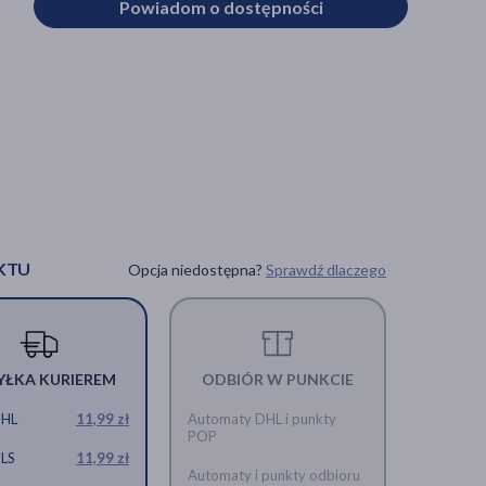
Powiadom o dostępności
KTU
Opcja niedostępna?
Sprawdź dlaczego
YŁKA KURIEREM
ODBIÓR W PUNKCIE
DHL
11,99 zł
Automaty DHL i punkty
POP
GLS
11,99 zł
Automaty i punkty odbioru