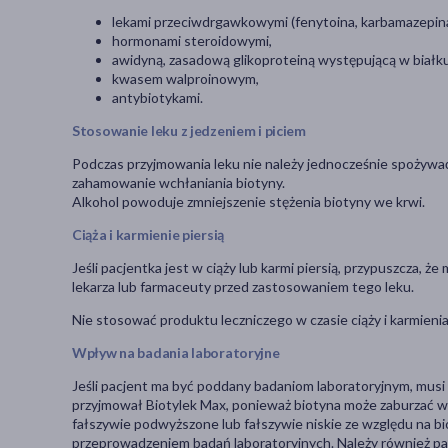
lekami przeciwdrgawkowymi (fenytoina, karbamazepina,
hormonami steroidowymi,
awidyną, zasadową glikoproteiną występującą w białku 
kwasem walproinowym,
antybiotykami.
Stosowanie leku z jedzeniem i piciem
Podczas przyjmowania leku nie należy jednocześnie spożyw
zahamowanie wchłaniania biotyny.
Alkohol powoduje zmniejszenie stężenia biotyny we krwi.
Ciąża i karmienie piersią
Jeśli pacjentka jest w ciąży lub karmi piersią, przypuszcza, ż
lekarza lub farmaceuty przed zastosowaniem tego leku.
Nie stosować produktu leczniczego w czasie ciąży i karmienia 
Wpływ na badania laboratoryjne
Jeśli pacjent ma być poddany badaniom laboratoryjnym, musi
przyjmował Biotylek Max, ponieważ biotyna może zaburzać wy
fałszywie podwyższone lub fałszywie niskie ze względu na bi
przeprowadzeniem badań laboratoryjnych. Należy również pam