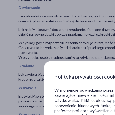
Dawkowanie
Ten lek należy zawsze stosować dokładnie tak, jak to opisan
razie wątpliwości należy zwrócić się do lekarza lub farmaceuty
Lek należy stosować doustnie i regularnie. Zalecane dawkow
dzielić na równe dawki poprzez przełamanie wzdłuż kreski dzi
W sytuacji gdy o rozpoczęciu leczenia decyduje lekarz, może 
Czas trwania leczenia zależy od charakteru i przebiegu cho
stosowania.
W przypadku osób z trudnościami w przełykaniu tabletkę można
Działanie
Lek zawiera biotynę, należącą do witamin z grupy B. Biotyle
Polityka prywatności coo
kreatyny, a także różnicowanie komórek naskórka, włosów i p
Wskazania
W momencie odwiedzenia przez Uż
zawierające niewielkie ilości 
Biotylek Max stosuje się w leczeniu niedoborów biotyny z ta
Użytkownika. Pliki cookies są 
paznokci i włosów oraz ich nadmierna łamliwość, stany zapaln
zapewnienie kluczowych funkcji s
zapobieganiu następstwom niedoborów, po wykluczeniu przez
preferencjami oraz wyświetlanie 
Przeciwwskazania