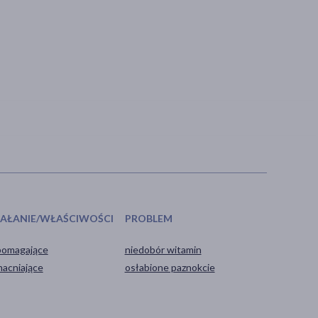
IAŁANIE/WŁAŚCIWOŚCI
PROBLEM
omagające
niedobór witamin
acniające
osłabione paznokcie