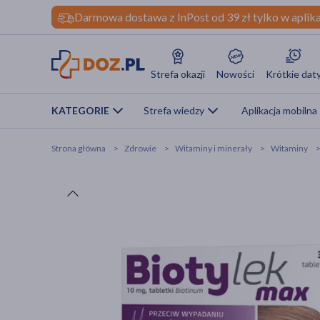
Darmowa dostawa z InPost od 39 zł tylko w aplika
Strefa okazji
Nowości
Krótkie dat
KATEGORIE
Strefa wiedzy
Aplikacja mobilna
Strona główna
Zdrowie
Witaminy i minerały
Witaminy