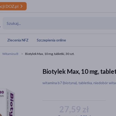
cji DOZ.pl
y
Zlecenia NFZ
Szczepienia online
Witamina B
Biotylek Max, 10 mg, tabletki, 30 szt.
Biotylek Max, 10 mg, tabletk
witamina b7 (biotyna), tabletka, niedobór wit
27,59 zł