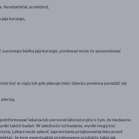
 fenobarbital, prymidon),
jaja kurzego,
ać surowego białka jaja kurzego, ponieważ może to spowodować
e może być w ciąży lub gdy planuje mieć dziecko powinna poradzić się
piersią.
 poinformować lekarza lub personel laboratoryjny o tym, że niedawno
niki takich badań. W zależności od badania, wyniki mogą być
otynę. Lekarz może zalecić zaprzestania przyjmowania leku przed
iętać, że inne ewentualnie przyjmowane produkty, takie jak