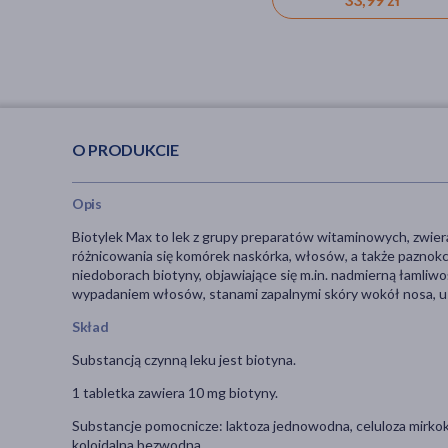
O PRODUKCIE
Opis
Biotylek Max to lek z grupy preparatów witaminowych, zwier
różnicowania się komórek naskórka, włosów, a także paznokci
niedoborach biotyny, objawiające się m.in. nadmierną łamliwo
wypadaniem włosów, stanami zapalnymi skóry wokół nosa, ust
Skład
Substancją czynną leku jest biotyna.
1 tabletka zawiera 10 mg biotyny.
Substancje pomocnicze: laktoza jednowodna, celuloza mirko
koloidalna bezwodna.