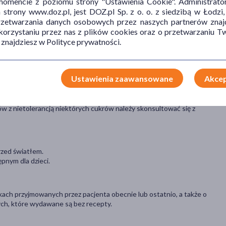
mencie z poziomu strony "Ustawienia Cookie". Administrat
trony www.doz.pl, jest DOZ.pl Sp. z o. o. z siedzibą w Łodzi,
na biotynę lub którykolwiek ze składników pomocniczych leku.
przetwarzania danych osobowych przez naszych partnerów znajd
 korzystaniu przez nas z plików cookies oraz o przetwarzaniu
 znajdziesz w Polityce prywatności.
, chociaż nie u każdego one wystąpią.
a niepożądane takie jak: zaburzenia żołądkowo-jelitowe czy
Ustawienia zaawansowane
Akcep
ów z nietolerancją niektórych cukrów należy skonsultować się z
zed światłem.
pnym dla dzieci.
kach przyjmowanych przez pacjenta obecnie lub ostatnio, a także o
ych, które wydawane są bez recepty.