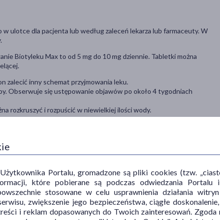
o w ulotce dla pacjenta lub według zaleceń lekarza lub farmaceuty. W
.
anie Biotyleku Max to od 5 mg do 10 mg dziennie. Tabletki można
elącej.
on zalecić inny schemat przyjmowania leku.
roby. Obserwuje się ustępowanie objawów po około 4 tygodniach
 rozkruszyć i rozpuścić w niewielkiej ilości wody.
k Max uzupełnia niedobory biotyny, wspomagającej tworzenie
kie
aznokci, poprawiając ich stan.
ytkownika Portalu, gromadzone są pliki cookies (tzw. „ciastec
informacji, które pobierane są podczas odwiedzania Portal
kimi objawami jak m.in. wypadanie włosów, zaburzenia wzrostu
powszechnie stosowane w celu usprawnienia działania witryn
e skóry zlokalizowane wokół oczu, nosa, ust, krocza oraz
erwisu, zwiększenie jego bezpieczeństwa, ciągłe doskonalenie
 lekarza innych przyczyn.
treści i reklam dopasowanych do Twoich zainteresowań. Zgoda n