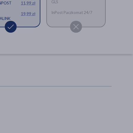
GLS
INPOST
11,99 zł
InPost Paczkomat 24/7
19,99 zł
ALINK
Magne B6 Forte, 100
mg+10 mg, tabletki
powlekane, 60 szt.
magnez, witamina b6
(pirydoksyna), tabletka, skurcze,
zmęczenie, kołatanie serca, złe
samopoczucie
21,99 zł