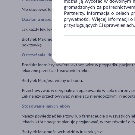
można ją wycofać w dowolnym mo
gromadzonych za pośrednictwem s
Nie stosować leku w przypadku pacjentów z nadwrażliwością 
Partnerzy. Informacja o celach 
prywatności. Więcej informacji o
Działania niepożądane
przysługujących Ci uprawnieniach,
Jak każdy lek, lek ten może powodować działania niepożądane
Biotylek Max może powodować z częstością nieznaną działani
pokrzywkę.
Ostrzeżenia i środki ostrożności
Produkt leczniczy zawiera laktozę, więc w przypadku pacjent
lekarzem przed zastosowaniem leku.
Biotylek Max jest wolny od sodu.
Przechowywać w oryginalnym opakowaniu w celu ochrony pr
Lek należy przechowywać w miejscu niewidocznym i niedostę
Stosowanie innych leków
Należy powiedzieć lekarzowi lub farmaceucie o wszystkich le
lekach, które pacjent planuje przyjmować, w tym również o t
Biotylek Max może wchodzić w interakcje z: