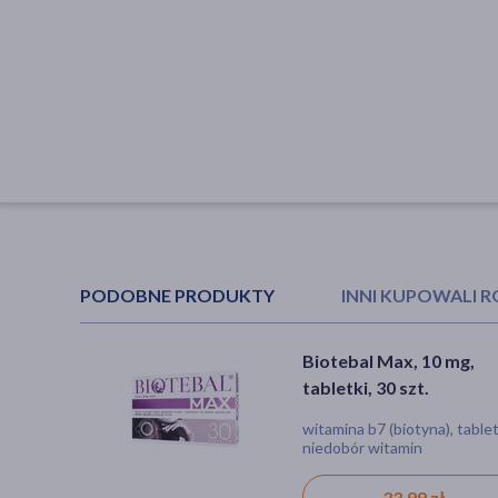
PODOBNE PRODUKTY
INNI KUPOWALI 
Biotebal Max, 10 mg,
Biotylek, 5 mg, tabletki,
tabletki, 30 szt.
szt.
witamina b7 (biotyna), tablet
witamina b7 (biotyna), tablet
niedobór witamin
niedobór witamin, osłabione
paznokcie
33,99 zł
17,69 zł