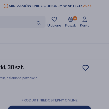
MIN. ZAMÓWIENIE Z ODBIOREM W APTECE:
25 ZŁ
0
Ulubione
Koszyk
Konto
i, 30 szt.
amin, osłabione paznokcie
PRODUKT NIEDOSTĘPNY ONLINE