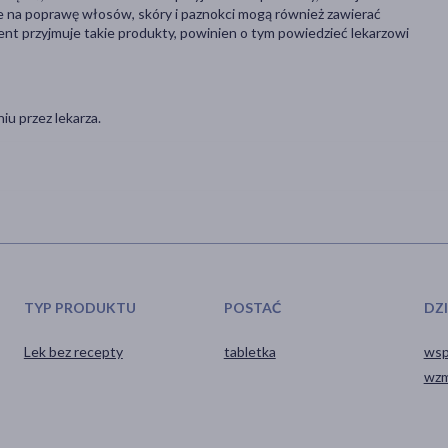
 na poprawę włosów, skóry i paznokci mogą również zawierać
jent przyjmuje takie produkty, powinien o tym powiedzieć lekarzowi
iu przez lekarza.
TYP PRODUKTU
POSTAĆ
DZ
Lek bez recepty
tabletka
wsp
wzm