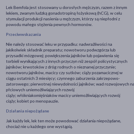
Lek Bemfola jest stosowany u dorosłych mężczyzn, razem z innym
lekiem, zwanym ludzką gonadotropiną łożyskową (hCG), w celu
stymulacji produkcji nasienia u mężczyzn, którzy są niepłodni z
powodu małego stężenia pewnych hormonów.
Przeciwwskazania
Nie należy stosować leku w przypadku: nadwrażliwości na
jakikolwiek składnik preparatu; nowotworu podwzgórza lub
przysadki mózgowej; powiększenia jajników lub pojawienia się
torbieli wynikających z innych przyczyn niż zespół policystycznych
jajników; krwotoków z dróg rodnych o nieznanej przyczynie;
nowotworu jajników, macicy czy sutków; ciąży pozamacicznej w
ciągu ostatnich 3 miesięcy; czynnego zaburzenia zakrzepowo-
zatorowego; pierwotnej niewydolności jajników; wad rozwojowych 
płciowych uniemożliwiających rozwój
ciąży; włókniakomięśniaków macicy uniemożliwiających rozwój
ciąży; kobiet po menopauzie.
Działania niepożądane
Jak każdy lek, lek ten może powodować działania niepożądane,
chociaż nie u każdego one wystąpią.