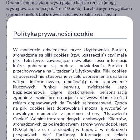
Działania niepożądane występujące bardzo często (mogą
występować u więcej niż 1 na 10 osób): torebki płynu w jajnikach
(torbiele jajnika); ból głowy; miejscowe reakcje w miejscu
wstrzyknięcia, jak np. ból, zaczerwienienie, zasinienie, obrzęk i/lub
podrażnienie.
Polityka prywatności cookie
Więcej informacji w ulotce dołączonej do leku.
Ostrzeżenia i środki ostrożności
W momencie odwiedzenia przez Użytkownika Portalu,
gromadzone są pliki cookies (tzw. „ciasteczka”) czyli małe
Należy poinformować lekarza jeśli pacjent lub którykolwiek
pliki tekstowe, zawierające niewielkie ilości informacji,
członek jego rodziny choruje na porfirię lub ma problemy z
które pobierane są podczas odwiedzania Portalu i
krzepliwością krwi (zakrzepu krwi w nogach lub płucach, zwał
przechowywane na Urządzeniu Użytkownika. Pliki cookies
serca, udar mózgu).
są powszechnie stosowane w celu usprawnienia działania
witryn internetowych, umożliwiają nam zapewnienie
Przed rozpoczęciem leczenia konieczna jest ocena płodności
kluczowych funkcji serwisu, zwiększenie jego
pacjentki i jej partnera przez lekarza z doświadczeniem w leczeniu
bezpieczeństwa, ciągłe doskonalenie, personalizację
zaburzeń płodności.
zgodnie z Twoimi preferencjami oraz wyświetlanie treści i
reklam dopasowanych do Twoich zainteresowań. Zgoda
U kobiet stosujących lek zwiększa się ryzyko rozwoju zespołu
na pliki cookies jest dobrowolna i można ją wycofać w
dowolnym momencie z poziomu strony "Ustawienia
OHSS (zespół nadmiernej stymulacji jajników). Wówczas może
Cookie". Administratorem danych osobowych Klientów,
dojść do nadmiernego rozwoju pęcherzyków jajnika, z których
gromadzonych za pośrednictwem strony www.doz.pl, jest
powstają duże torbiele. Należy natychmiast poinformować lekarza
DOZ.pl Sp. z o. o. z siedzibą w Łodzi, a w niektórych
prowadzącego, jeśli pacjentka ma bóle dolnej części brzucha,
przypadkach nasi Partnerzy. Informacja o celach
przybiera szybko na wadze, ma nudności lub wymioty, lub
przetwarzania danych osobowych przez naszych