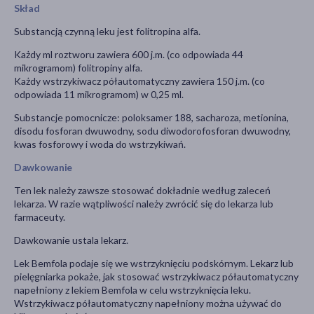
Skład
Substancją czynną leku jest folitropina alfa.
Każdy ml roztworu zawiera 600 j.m. (co odpowiada 44
mikrogramom) folitropiny alfa.
Każdy wstrzykiwacz półautomatyczny zawiera 150 j.m. (co
odpowiada 11 mikrogramom) w 0,25 ml.
Substancje pomocnicze: poloksamer 188, sacharoza, metionina,
disodu fosforan dwuwodny, sodu diwodorofosforan dwuwodny,
kwas fosforowy i woda do wstrzykiwań.
Dawkowanie
Ten lek należy zawsze stosować dokładnie według zaleceń
lekarza. W razie wątpliwości należy zwrócić się do lekarza lub
farmaceuty.
Dawkowanie ustala lekarz.
Lek Bemfola podaje się we wstrzyknięciu podskórnym. Lekarz lub
pielęgniarka pokaże, jak stosować wstrzykiwacz półautomatyczny
napełniony z lekiem Bemfola w celu wstrzyknięcia leku.
Wstrzykiwacz półautomatyczny napełniony można używać do