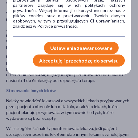
trudności z oddychaniem.
partnerów znajduje się w ich politykach ochrony
prywatności. Więcej informacji o korzystaniu przez nas z
W przypadku stosowania leku Bemfola występuję zwiększone
plików cookies oraz o przetwarzaniu Twoich danych
ryzyko zajścia w ciążę mnogą.
osobowych, w tym o przysługujących Ci uprawnieniach,
znajdziesz w Polityce prywatności.
Jeśli w ciągu dziesięciu dni po zastosowaniu leku Bemfola u
pacjentki wykonywany jest test ciążowy w surowicy lub w moczu,
wynik może być fałszywie dodatni. W razie wątpliwości należy
porozmawiać z lekarzem.
Ustawienia zaawansowane
U mężczyzn zwiększone stężenie endogennego FSH wskazuje na
Akceptuję i przechodzę do serwisu
pierwotną niewydolność jąder. U takich pacjentów terapia
produktem Bemfola nie jest skuteczna. W celu oceny odpowiedzi
na leczenie zaleca się między innymi przeprowadzenie badania
nasienia 4 do 6 miesięcy po rozpoczęciu terapii.
Stosowanie innych leków
Należy powiedzieć lekarzowi o wszystkich lekach przyjmowanych
przez pacjenta obecnie lub ostatnio, a także o lekach, które
pacjent planuje przyjmować, w tym również o tych, które
wydawane są bez recepty.
W szczególności należy poinformować lekarza, jeśli pacjent
stosuje: równocześnie lek Bemfola z innymi lekami stymulującymi