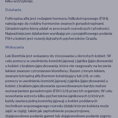
kilku wstrzyknięć.
Działanie
Folitropina alfa jest rodzajem hormonu folikulotropowego (FSH),
należącego do rodziny hormonów zwanych gonadotropinami.
Ginadotropiny biorą udział w procesach rozrodczych i płodności.
Najważniejszym działaniem wynikającym z pozajelitowego podania
FSH u kobiet jest rozwój dojrzałych pęcherzyków Graafa.
Wskazania
Lek Bemfola jest wskazany do stosowania u dorosłych kobiet: W
celu pomocy w uwolnieniu komórki jajowej z jajnika (jajeczkowanie)
u kobiet z brakiem jajeczkowania, które nie reagowały na leczenie
lekiem zwanym cytrynianem klomifenu; Razem z innym lekiem,
zwanym lutropiną alfa (hormon luteinizujący lub LH), w celu
pomocy w uwolnieniu komórki jajowej z jajnika (jajeczkowanie) u
kobiet z brakiem jajeczkowania spowodowanym bardzo małym
wytwarzaniem gonadotropin (FSH i LH) przez ich organizm; W celu
wywołania wzrostu kilku pęcherzyków jajnikowych (z których
każdy zawiera jedną komórkę jajową) u kobiet poddanych
technikom wspomaganego rozrodu (dzięki którym kobieta może
zajść w ciążę), takim jak zapłodnienie pozaustrojowe,
dojajowodowe podanie gamet lub dojajowodowe podanie zygoty.