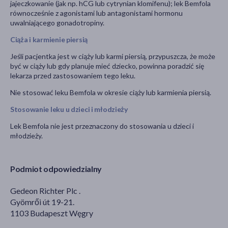
jajeczkowanie (jak np. hCG lub cytrynian klomifenu); lek Bemfola
równocześnie z agonistami lub antagonistami hormonu
uwalniającego gonadotropiny.
Ciąża i karmienie piersią
Jeśli pacjentka jest w ciąży lub karmi piersią, przypuszcza, że może
być w ciąży lub gdy planuje mieć dziecko, powinna poradzić się
lekarza przed zastosowaniem tego leku.
Nie stosować leku Bemfola w okresie ciąży lub karmienia piersią.
Stosowanie leku u dzieci i młodzieży
Lek Bemfola nie jest przeznaczony do stosowania u dzieci i
młodzieży.
Podmiot odpowiedzialny
Gedeon Richter Plc .
Gyömrői út 19-21.
1103 Budapeszt Węgry