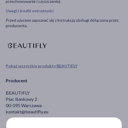
przechowywanie i czyszczenie).
Uwagi i środki ostrożności
Przed użyciem zapoznać się z instrukcją obsługi dołączona przez
producenta.
Pokaż wszystkie produkty BEAUTIFLY
Producent
BEAUTIFLY
Plac Bankowy 2
00-095 Warszawa
kontakt@beautifly.eu