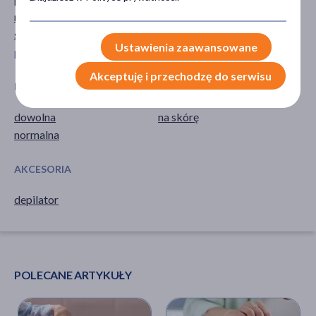
ręce
Golenie
skóra
Ustawienia zaawansowane
pokaż więcej ...
Akceptuję i przechodzę do serwisu
RODZAJ SKÓRY
SPOSÓB APLIKACJI
dowolna
na skórę
normalna
AKCESORIA
depilator
POLECANE ARTYKUŁY