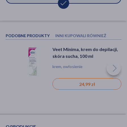
PODOBNE PRODUKTY
INNI KUPOWALI RÓWNIEŻ
Veet Minima, krem do depilacji,
Bielenda Vanity Pro Express,
skóra sucha, 100 ml
krem do depilacji pink aloe, 75 ml
krem, owłosienie
krem, owłosienie
24,99 zł
10,69 zł
O PRODUKCIE