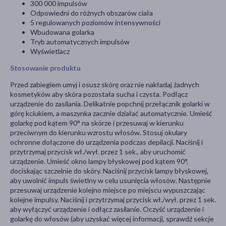
300 000 impulsów
Odpowiedni do różnych obszarów ciała
5 regulowanych poziomów intensywności
Wbudowana golarka
Tryb automatycznych impulsów
Wyświetlacz
Stosowanie produktu
Przed zabiegiem umyj i osusz skórę oraz nie nakładaj żadnych
kosmetyków aby skóra pozostała sucha i czysta. Podłącz
urządzenie do zasilania. Delikatnie popchnij przełącznik golarki w
górę kciukiem, a maszynka zacznie działać automatycznie. Umieść
golarkę pod kątem 90° na skórze i przesuwaj w kierunku
przeciwnym do kierunku wzrostu włosów. Stosuj okulary
ochronne dołączone do urządzenia podczas depilacji. Naciśnij i
przytrzymaj przycisk wł./wył. przez 1 sek., aby uruchomić
urządzenie. Umieść okno lampy błyskowej pod kątem 90°,
dociskając szczelnie do skóry. Naciśnij przycisk lampy błyskowej,
aby uwolnić impuls świetlny w celu usunięcia włosów. Następnie
przesuwaj urządzenie kolejno miejsce po miejscu wypuszczając
kolejne impulsy. Naciśnij i przytrzymaj przycisk wł./wył. przez 1 sek.
aby wyłączyć urządzenie i odłącz zasilanie. Oczyść urządzenie i
golarkę do włosów (aby uzyskać więcej informacji, sprawdź sekcje