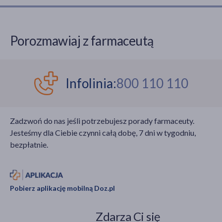
Technologia
nazwa sugeruje
intensywnego światła
powiązanie z trądzikiem
pulsacyjnego pozwala
pospolitym, schorzenie
Porozmawiaj z farmaceutą
na stopniowe
to ma odmienny
osłabienie mieszków
przebieg i wymaga
włosowych, co
specjalistycznego
prowadzi do redukcji ich
podejścia
Infolinia:
800 110 110
wzrostu.
terapeutycznego.
Zmiany skórne, takie jak
guzki, ropnie i przetoki,
Zadzwoń do nas jeśli potrzebujesz porady farmaceuty.
najczęściej pojawiają się
Jesteśmy dla Ciebie czynni całą dobę, 7 dni w tygodniu,
w okolicach fałdów
bezpłatnie.
skórnych, co znacząco
obniża jakość życia.
Pobierz aplikację mobilną Doz.pl
Zdarza Ci się