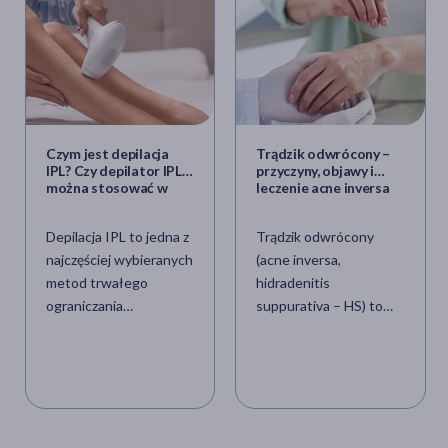
Czym jest depilacja
Trądzik odwrócony –
IPL? Czy depilator IPL
przyczyny, objawy i
można stosować w
leczenie acne inversa
domu?
Depilacja IPL to jedna z
Trądzik odwrócony
najczęściej wybieranych
(acne inversa,
metod trwałego
hidradenitis
ograniczania
suppurativa – HS) to
owłosienia, która jest
przewlekła, zapalna i
dostępna zarówno w
często bolesna choroba
gabinetach
skóry, która dotyka
kosmetologicznych, jak
mieszki włosowe w
i w warunkach
specyficznych
domowych.
lokalizacjach ciała. Choć