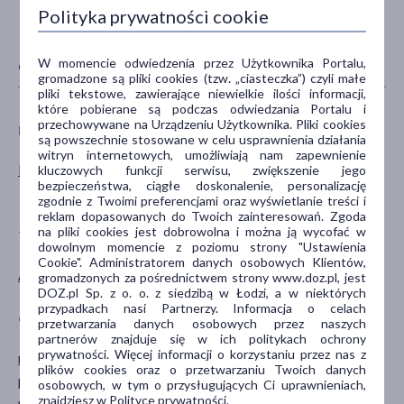
Polityka prywatności cookie
W momencie odwiedzenia przez Użytkownika Portalu,
CECHY PRODUKTU
gromadzone są pliki cookies (tzw. „ciasteczka”) czyli małe
pliki tekstowe, zawierające niewielkie ilości informacji,
które pobierane są podczas odwiedzania Portalu i
przechowywane na Urządzeniu Użytkownika. Pliki cookies
PŁEĆ
WIEK
są powszechnie stosowane w celu usprawnienia działania
witryn internetowych, umożliwiają nam zapewnienie
Kobieta
dla dorosłych
kluczowych funkcji serwisu, zwiększenie jego
bezpieczeństwa, ciągłe doskonalenie, personalizację
dla seniorów
zgodnie z Twoimi preferencjami oraz wyświetlanie treści i
reklam dopasowanych do Twoich zainteresowań. Zgoda
na pliki cookies jest dobrowolna i można ją wycofać w
TYP PRODUKTU
PROBLEM
dowolnym momencie z poziomu strony "Ustawienia
Cookie". Administratorem danych osobowych Klientów,
Akcesoria
owłosienie
gromadzonych za pośrednictwem strony www.doz.pl, jest
DOZ.pl Sp. z o. o. z siedzibą w Łodzi, a w niektórych
przypadkach nasi Partnerzy. Informacja o celach
CZĘŚĆ CIAŁA
SPECYFIKA
przetwarzania danych osobowych przez naszych
partnerów znajduje się w ich politykach ochrony
prywatności. Więcej informacji o korzystaniu przez nas z
nogi
IPL
plików cookies oraz o przetwarzaniu Twoich danych
pachwiny
Do depilacji
osobowych, w tym o przysługujących Ci uprawnieniach,
znajdziesz w Polityce prywatności.
pachy
Elektroniczne