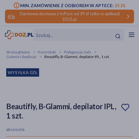
MIN. ZAMÓWIENIE Z ODBIOREM W APTECE:
25 ZŁ
Darmowa dostawa z InPost od 39 zł tylko w aplikacji
DOZ.pl
w
Hit
Hit
Strona główna
Kosmetyki
Pielęgnacja ciała
Golenie i depilacja
Beautifly, B-Glammi, depilator IPL, 1 szt.
ofory
WYSYŁKA 0ZŁ
do makijażu
dzieci
ść
Hit
Hit
ące
rmową
kijażu
Beautifly, B-Glammi, depilator IPL,
ść
Hit
1 szt.
w
Hit
Hit
akcesoria
ść
Hit