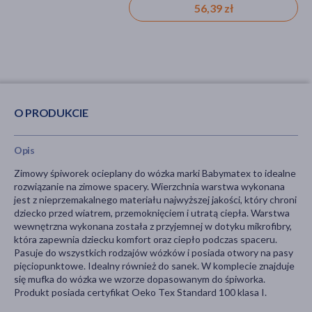
102,99 zł
56,39 zł
O PRODUKCIE
Opis
Zimowy śpiworek ocieplany do wózka marki Babymatex to idealne
rozwiązanie na zimowe spacery. Wierzchnia warstwa wykonana
jest z nieprzemakalnego materiału najwyższej jakości, który chroni
dziecko przed wiatrem, przemoknięciem i utratą ciepła. Warstwa
wewnętrzna wykonana została z przyjemnej w dotyku mikrofibry,
która zapewnia dziecku komfort oraz ciepło podczas spaceru.
Pasuje do wszystkich rodzajów wózków i posiada otwory na pasy
pięciopunktowe. Idealny również do sanek. W komplecie znajduje
się mufka do wózka we wzorze dopasowanym do śpiworka.
Produkt posiada certyfikat Oeko Tex Standard 100 klasa I.