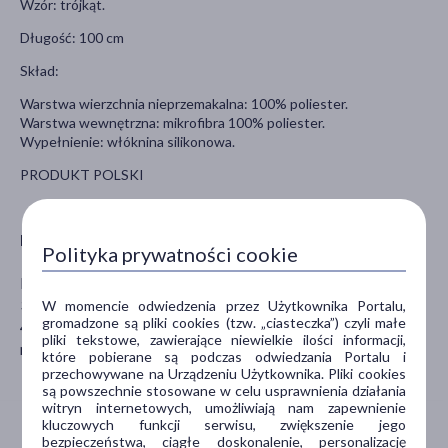
Wzór: trójkąt.
Długość: 100 cm
Skład:
Warstwa wierzchnia nieprzemakalna: 100% poliester.
Warstwa wewnętrzna: mikrofibra 100% poliester.
Wypełnienie: włóknina silikonowa.
PRODUKT POLSKI
Producent
Polityka prywatności cookie
Multitex Sp. z o.o.
3-go Maja 40
W momencie odwiedzenia przez Użytkownika Portalu,
gromadzone są pliki cookies (tzw. „ciasteczka”) czyli małe
48-250 Głogówek
pliki tekstowe, zawierające niewielkie ilości informacji,
matex@matex.pl
które pobierane są podczas odwiedzania Portalu i
przechowywane na Urządzeniu Użytkownika. Pliki cookies
są powszechnie stosowane w celu usprawnienia działania
witryn internetowych, umożliwiają nam zapewnienie
kluczowych funkcji serwisu, zwiększenie jego
bezpieczeństwa, ciągłe doskonalenie, personalizację