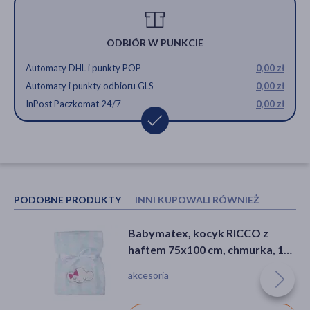
ODBIÓR W PUNKCIE
Automaty DHL i punkty POP
0,00 zł
Automaty i punkty odbioru GLS
0,00 zł
InPost Paczkomat 24/7
0,00 zł
PODOBNE PRODUKTY
INNI KUPOWALI RÓWNIEŻ
Babymatex, kocyk RICCO z
Termometr Microlife NC 200,
haftem 75x100 cm, chmurka, 1
bezkontaktowy
szt.
akcesoria
akcesoria, wyrób medyczny, gorączka