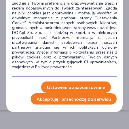
zgodnie z Twoimi preferencjami oraz wyświetlanie treści i
reklam dopasowanych do Twoich zainteresowań. Zgoda
CECHY PRODUKTU
na pliki cookies jest dobrowolna i można ją wycofać w
dowolnym momencie z poziomu strony "Ustawienia
Cookie". Administratorem danych osobowych Klientów,
gromadzonych za pośrednictwem strony www.doz.pl, jest
PŁEĆ
WIEK
DOZ.pl Sp. z o. o. z siedzibą w Łodzi, a w niektórych
przypadkach nasi Partnerzy. Informacja o celach
Mężczyzna
dla dzieci
przetwarzania danych osobowych przez naszych
partnerów znajduje się w ich politykach ochrony
Kobieta
0-6 miesięcy
prywatności. Więcej informacji o korzystaniu przez nas z
7-12 miesięcy
plików cookies oraz o przetwarzaniu Twoich danych
osobowych, w tym o przysługujących Ci uprawnieniach,
13-24 miesięcy
znajdziesz w Polityce prywatności.
25-36 miesięcy
TYP PRODUKTU
AKCESORIA
Ustawienia zaawansowane
Akcesoria
koc
Akceptuję i przechodzę do serwisu