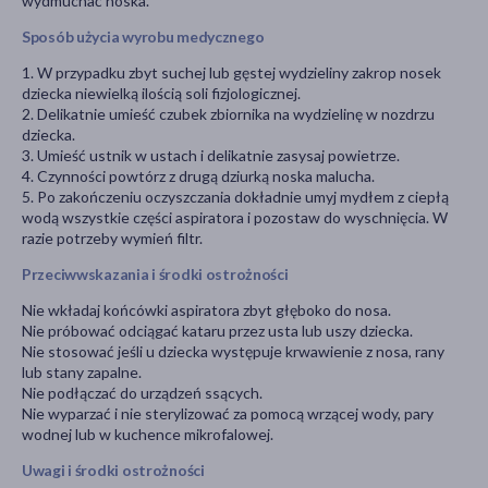
wydmuchać noska.
Sposób użycia wyrobu medycznego
1. W przypadku zbyt suchej lub gęstej wydzieliny zakrop nosek
dziecka niewielką ilością soli fizjologicznej.
2. Delikatnie umieść czubek zbiornika na wydzielinę w nozdrzu
dziecka.
3. Umieść ustnik w ustach i delikatnie zasysaj powietrze.
4. Czynności powtórz z drugą dziurką noska malucha.
5. Po zakończeniu oczyszczania dokładnie umyj mydłem z ciepłą
wodą wszystkie części aspiratora i pozostaw do wyschnięcia. W
razie potrzeby wymień filtr.
Przeciwwskazania i środki ostrożności
Nie wkładaj końcówki aspiratora zbyt głęboko do nosa.
Nie próbować odciągać kataru przez usta lub uszy dziecka.
Nie stosować jeśli u dziecka występuje krwawienie z nosa, rany
lub stany zapalne.
Nie podłączać do urządzeń ssących.
Nie wyparzać i nie sterylizować za pomocą wrzącej wody, pary
wodnej lub w kuchence mikrofalowej.
Uwagi i środki ostrożności