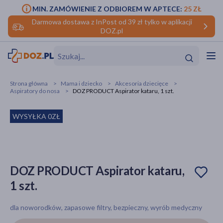
MIN. ZAMÓWIENIE Z ODBIOREM W APTECE:
25 ZŁ
Darmowa dostawa z InPost od 39 zł tylko w aplikacji
DOZ.pl
w
Hit
Hit
Strona główna
Mama i dziecko
Akcesoria dziecięce
Aspiratory do nosa
DOZ PRODUCT Aspirator kataru, 1 szt.
ofory
WYSYŁKA 0ZŁ
do makijażu
dzieci
ść
Hit
Hit
ące
rmową
kijażu
DOZ PRODUCT Aspirator kataru,
ść
Hit
1 szt.
w
Hit
Hit
dla noworodków, zapasowe filtry, bezpieczny, wyrób medyczny
ść
Hit