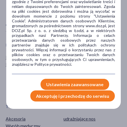
zgodnie z Twoimi preferencjami oraz wyświetlanie treści i
reklam dopasowanych do Twoich zainteresowań. Zgoda
na pliki cookies jest dobrowolna i można ją wycofać w
dowolnym momencie z poziomu strony "Ustawienia
Cookie". Administratorem danych osobowych Klientów,
CECHY PRODUKTU
gromadzonych za pośrednictwem strony www.doz.pl, jest
DOZ.pl Sp. z o. o. z siedzibą w Łodzi, a w niektórych
przypadkach nasi Partnerzy. Informacja o celach
przetwarzania danych osobowych przez naszych
partnerów znajduje się w ich politykach ochrony
PŁEĆ
WIEK
prywatności. Więcej informacji o korzystaniu przez nas z
plików cookies oraz o przetwarzaniu Twoich danych
Mężczyzna
dla dzieci
osobowych, w tym o przysługujących Ci uprawnieniach,
Kobieta
dla młodzieży
znajdziesz w Polityce prywatności.
0-6 miesięcy
7-12 miesięcy
Ustawienia zaawansowane
13-24 miesięcy
pokaż więcej ...
Akceptuję i przechodzę do serwisu
TYP PRODUKTU
DZIAŁANIE/WŁAŚCIWOŚCI
Akcesoria
udrażniające nos
Wyrób medyczny