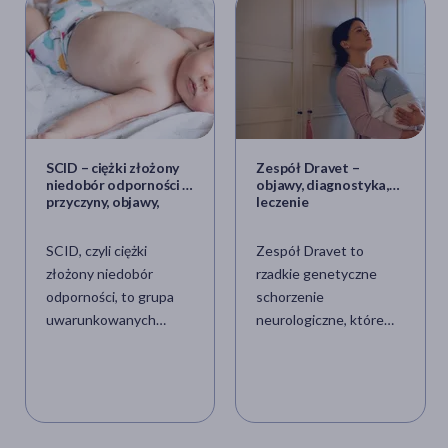
SCID – ciężki złożony
Zespół Dravet –
niedobór odporności –
objawy, diagnostyka,
przyczyny, objawy,
leczenie
diagnostyka, leczenie
SCID, czyli ciężki
Zespół Dravet to
złożony niedobór
rzadkie genetyczne
odporności, to grupa
schorzenie
uwarunkowanych
neurologiczne, które
genetycznie
manifestuje się już we
zaburzeń, których
wczesnym dzieciństwie
wspólnym
i znacząco wpływa na
mianownikiem jest
funkcjonowanie
głębokie upośledzenie
pacjentów przez całe