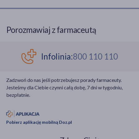
mechanizmów
życie. Charakteryzuje
odpornościowych.
się opornymi na
Schorzenie to stanowi
leczenie napadami
bezpośrednie
padaczkowymi, które
Porozmawiaj z farmaceutą
zagrożenia życia.
mogą prowadzić do
Współczesna
licznych komplikacji, w
medycyna, dzięki
tym do opóźnienia
postępom w
rozwoju i deficytów
Infolinia:
800 110 110
transplantologii oraz
poznawczych.
terapii genowej, potrafi
jednak zmienić tę
Zadzwoń do nas jeśli potrzebujesz porady farmaceuty.
diagnozę w chorobę
Jesteśmy dla Ciebie czynni całą dobę, 7 dni w tygodniu,
uleczalną i dać małym
bezpłatnie.
pacjentom szansę na
normalne
funkcjonowanie.
Poniższy artykuł
Pobierz aplikację mobilną Doz.pl
stanowi dogłębne
kompendium wiedzy na
temat patofizjologii,