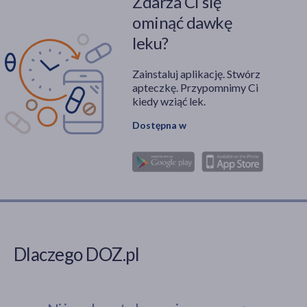
Zdarza Ci się
objawów oraz ścieżek
ominąć dawkę
terapeutycznych
leku?
związanych z tą rzadką
jednostką chorobową.
Zainstaluj aplikację. Stwórz
apteczkę. Przypomnimy Ci
kiedy wziąć lek.
Dostępna w
Dlaczego DOZ.pl