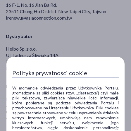
16 F-1, No. 16 Jian Ba Rd.
23511 Chung Ho District, New Taipei City, Tajwan
Irenewu@asiaconnection.com.tw
Dystrybutor
Helbo Sp. z o.o.
Ul. Tadeusza Śliwiaka 14A
30-797 Kraków
biuro@helbo.pl
Polityka prywatności cookie
Dystrybutor
W momencie odwiedzenia przez Użytkownika Portalu,
gromadzone są pliki cookies (tzw. „ciasteczka”) czyli małe
pliki tekstowe, zawierające niewielkie ilości informacji,
DOZ S.A.
które pobierane są podczas odwiedzania Portalu i
Al. Jerozolimskie 134
przechowywane na Urządzeniu Użytkownika. Pliki cookies
02-352 Warszawa
są powszechnie stosowane w celu usprawnienia działania
witryn internetowych, umożliwiają nam zapewnienie
sekretariat@doz.pl
kluczowych funkcji serwisu, zwiększenie jego
bezpieczeństwa, ciągłe doskonalenie, personalizację