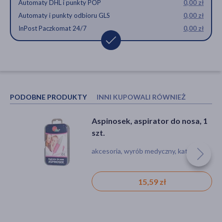
Automaty DHL i punkty POP
0,00 zł
Automaty i punkty odbioru GLS
0,00 zł
InPost Paczkomat 24/7
0,00 zł
PODOBNE PRODUKTY
INNI KUPOWALI RÓWNIEŻ
Aspinosek, aspirator do nosa, 1
Bella Mamma, podkłady
szt.
higieniczne, poporodowe, 10 szt.
akcesoria, wyrób medyczny, katar
środki higieniczne
15,59 zł
6,39 zł