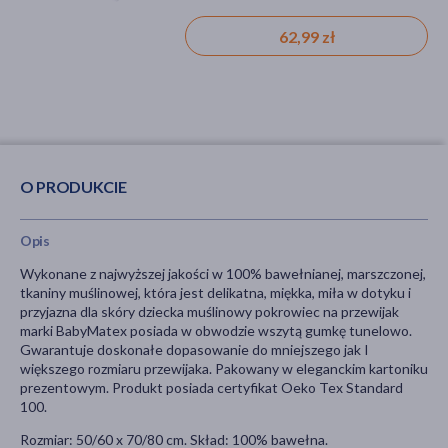
62,99 zł
35,99 zł
O PRODUKCIE
Opis
Wykonane z najwyższej jakości w 100% bawełnianej, marszczonej,
tkaniny muślinowej, która jest delikatna, miękka, miła w dotyku i
przyjazna dla skóry dziecka muślinowy pokrowiec na przewijak
marki BabyMatex posiada w obwodzie wszytą gumkę tunelowo.
Gwarantuje doskonałe dopasowanie do mniejszego jak I
większego rozmiaru przewijaka. Pakowany w eleganckim kartoniku
prezentowym. Produkt posiada certyfikat Oeko Tex Standard
100.
Rozmiar: 50/60 x 70/80 cm. Skład: 100% bawełna.