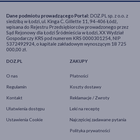
Dane podmiotu prowadzącego Portal:
DOZ.PL sp. z o.o. z
siedzibą w Łodzi, ul. Kinga C. Gillette 11, 94-406 Łódź,
wpisana do Rejestru Przedsiębiorców prowadzonego przez
Sąd Rejonowy dla Łodzi Śródmieścia w Łodzi, XX Wydział
Gospodarczy KRS pod numerem KRS 0000301254, NIP
5372492924, o kapitale zakładowym wynoszącym 18 725
000,00 zł.
DOZ.PL
ZAKUPY
O nas
Płatności
Regulamin
Koszty dostawy
Kontakt
Reklamacje / Zwroty
Ułatwienia dostępu
Leki na receptę
Ustawienia Cookie
Najczęściej zadawane pytania
Polityka prywatności