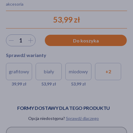
akcesoria
53,99 zł
akijażu
Wybierz ilość
Do koszyka
Hit
Sprawdź warianty
grafitowy
biały
miodowy
+2
Babymatex, pokrowiec na
Babymatex,
Babymatex,
przewijak muślin 50/60x70/80
pokrowiec na
pokrowiec na
39,99 zł
53,99 zł
53,99 zł
cm, grafitowy, 1 szt.
przewijak muślin
przewijak
50/60x70/80 cm, biały,
muślin
39,99 zł
1 szt.
50/60x70/80
cm, miodowy,
FORMY DOSTAWY DLA TEGO PRODUKTU
53,99 zł
1 szt.
Opcja niedostępna?
Sprawdź dlaczego
53,99 zł