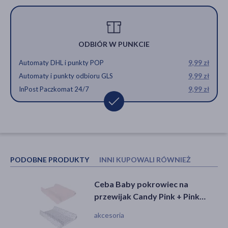
ODBIÓR W PUNKCIE
Automaty DHL i punkty POP
9,99 zł
Automaty i punkty odbioru GLS
9,99 zł
InPost Paczkomat 24/7
9,99 zł
PODOBNE PRODUKTY
INNI KUPOWALI RÓWNIEŻ
Ceba Baby pokrowiec na
Katarek Standard, aspirator
przewijak Candy Pink + Pink
kataru, 1 szt.
Stars 50 x 70-80, 2 szt.
akcesoria
akcesoria, sprzęt medyczny, wyrób
medyczny, katar