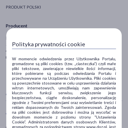
PRODUKT POLSKI
Producent
Multitex Sp. z o.o.
Polityka prywatności cookie
3-go Maja 40
48-250 Głogówek
matex@matex.pl
W momencie odwiedzenia przez Użytkownika Portalu,
gromadzone są pliki cookies (tzw. „ciasteczka”) czyli małe
pliki tekstowe, zawierające niewielkie ilości informacji,
które pobierane są podczas odwiedzania Portalu i
przechowywane na Urządzeniu Użytkownika. Pliki cookies
są powszechnie stosowane w celu usprawnienia działania
witryn internetowych, umożliwiają nam zapewnienie
kluczowych funkcji serwisu, zwiększenie jego
CECHY PRODUKTU
bezpieczeństwa, ciągłe doskonalenie, personalizację
zgodnie z Twoimi preferencjami oraz wyświetlanie treści i
reklam dopasowanych do Twoich zainteresowań. Zgoda
na pliki cookies jest dobrowolna i można ją wycofać w
WIEK
TYP PRODUKTU
dowolnym momencie z poziomu strony "Ustawienia
Cookie". Administratorem danych osobowych Klientów,
dla dzieci
Akcesoria
gromadzonych za pośrednictwem strony www.doz.pl, jest