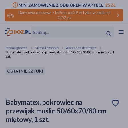
MIN. ZAMÓWIENIE Z ODBIOREM W APTECE:
25 ZŁ
Darmowa dostawa z InPost od 39 zł tylko w aplikacji
DOZ.pl
w
Hit
Hit
Strona główna
Mama i dziecko
Akcesoria dziecięce
Babymatex, pokrowiec na przewijak muślin 50/60x70/80 cm, miętowy, 1
ofory
szt.
do makijażu
dzieci
ść
Hit
Hit
OSTATNIE SZTUKI
ące
rmową
kijażu
ść
Hit
Babymatex, pokrowiec na
przewijak muślin 50/60x70/80 cm,
w
Hit
Hit
miętowy, 1 szt.
ść
Hit