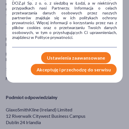
DOZ.pl Sp. z o. o. z siedzibą w Łodzi, a w niektórych
nowotworów lub chorób reumatycznych); warfaryna
przypadkach nasi Partnerzy. Informacja o celach
(lek zmniejszający krzepliwość); mykofenolanu mofetylu (lek
przetwarzania danych osobowych przez naszych
stosowany w zapobieganiu odrzucania przeszczepów).
partnerów znajduje się w ich politykach ochrony
prywatności. Więcej informacji o korzystaniu przez nas z
Ciąża i karmienie piersią
plików cookies oraz o przetwarzaniu Twoich danych
osobowych, w tym o przysługujących Ci uprawnieniach,
Jeśli pacjentka jest w ciąży lub karmi piersią, przypuszcza, że może
znajdziesz w Polityce prywatności.
być w ciąży lub gdy planuje mieć dziecko, powinna poradzić się
lekarza lub farmaceuty przed zastosowaniem tego leku.
Nie zaleca się stosowania leku Augmentin w okresie ciąży oraz
Ustawienia zaawansowane
karmienia piersią, chyba, że lekarz uzna zastosowanie za istotne.
Stosowanie leku u dzieci i młodzieży
Akceptuję i przechodzę do serwisu
Nie zaleca się stosować leku u dzieci w wieku poniżej 2 lat.
Podmiot odpowiedzialny
GlaxoSmithKline (Ireland) Limited
12 Riverwalk Citywest Business Campus
Dublin 24 Irlandia