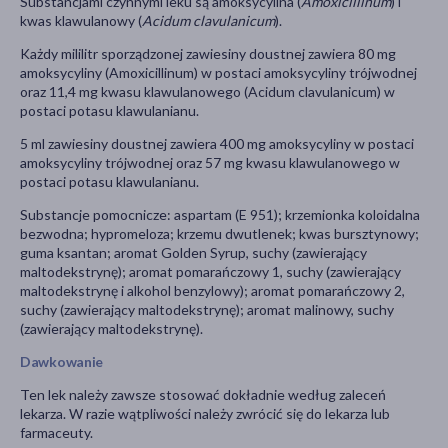
Substancjami czynnymi leku są amoksycylina (
Amoxicillinum
) i
kwas klawulanowy (
Acidum clavulanicum
).
Każdy mililitr sporządzonej zawiesiny doustnej zawiera 80 mg
amoksycyliny (Amoxicillinum) w postaci amoksycyliny trójwodnej
oraz 11,4 mg kwasu klawulanowego (Acidum clavulanicum) w
postaci potasu klawulanianu.
5 ml zawiesiny doustnej zawiera 400 mg amoksycyliny w postaci
amoksycyliny trójwodnej oraz 57 mg kwasu klawulanowego w
postaci potasu klawulanianu.
Substancje pomocnicze: aspartam (E 951); krzemionka koloidalna
bezwodna; hypromeloza; krzemu dwutlenek; kwas bursztynowy;
guma ksantan; aromat Golden Syrup, suchy (zawierający
maltodekstrynę); aromat pomarańczowy 1, suchy (zawierający
maltodekstrynę i alkohol benzylowy); aromat pomarańczowy 2,
suchy (zawierający maltodekstrynę); aromat malinowy, suchy
(zawierający maltodekstrynę).
Dawkowanie
Ten lek należy zawsze stosować dokładnie według zaleceń
lekarza. W razie wątpliwości należy zwrócić się do lekarza lub
farmaceuty.