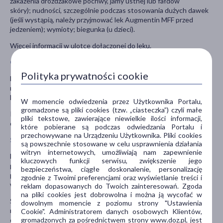
zakażenia drożdżakowe pochwy, jamy ustnej lub fałdów
skóry); nudności, szczególnie podczas stosowania dużych dawek
(jeśli wystąpią, należy przyjmować lek Augmentin MFF przed
jedzeniem); wymioty; biegunka (u dzieci).
Więcej informacji w ulotce dołączonej do leku.
Ostrzeżenia i środki ostrożności
Polityka prywatności cookie
Należy skonsultować się z lekarzem, jeśli pacjent: choruje na
mononukleozę zakaźną; jest leczony w związku z chorobą wątroby
lub nerek; nieregularnie oddaje mocz.
W momencie odwiedzenia przez Użytkownika Portalu,
gromadzone są pliki cookies (tzw. „ciasteczka”) czyli małe
Przechowywać w miejscu niewidocznym i niedostępnym dla
pliki tekstowe, zawierające niewielkie ilości informacji,
dzieci, w temperaturze poniżej 25°C.
które pobierane są podczas odwiedzania Portalu i
przechowywane na Urządzeniu Użytkownika. Pliki cookies
Stosowanie innych leków
są powszechnie stosowane w celu usprawnienia działania
witryn internetowych, umożliwiają nam zapewnienie
Należy powiedzieć lekarzowi o wszystkich lekach przyjmowanych
kluczowych funkcji serwisu, zwiększenie jego
przez pacjenta obecnie lub ostatnio, a także o lekach, które
bezpieczeństwa, ciągłe doskonalenie, personalizację
pacjent planuje przyjmować, w tym również o tych, które
zgodnie z Twoimi preferencjami oraz wyświetlanie treści i
wydawane są bez recepty.
reklam dopasowanych do Twoich zainteresowań. Zgoda
na pliki cookies jest dobrowolna i można ją wycofać w
Szczególnie ważna jest informacja jeśli pacjent przyjmuje lub
dowolnym momencie z poziomu strony "Ustawienia
niedawno przyjmował: allopurynol, probenecyd (stosowane w
Cookie". Administratorem danych osobowych Klientów,
dnie moczanowej); metotreksatu (lek stosowany w leczeniu
gromadzonych za pośrednictwem strony www.doz.pl, jest