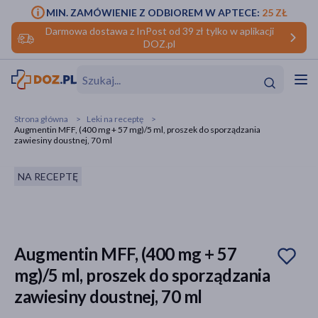
MIN. ZAMÓWIENIE Z ODBIOREM W APTECE:
25 ZŁ
Darmowa dostawa z InPost od 39 zł tylko w aplikacji
DOZ.pl
w
Hit
Hit
Strona główna
Leki na receptę
Augmentin MFF, (400 mg + 57 mg)/5 ml, proszek do sporządzania
ofory
zawiesiny doustnej, 70 ml
do makijażu
dzieci
ść
Hit
Hit
NA RECEPTĘ
ące
rmową
kijażu
ść
Hit
Augmentin MFF, (400 mg + 57
mg)/5 ml, proszek do sporządzania
w
Hit
Hit
zawiesiny doustnej, 70 ml
ść
Hit