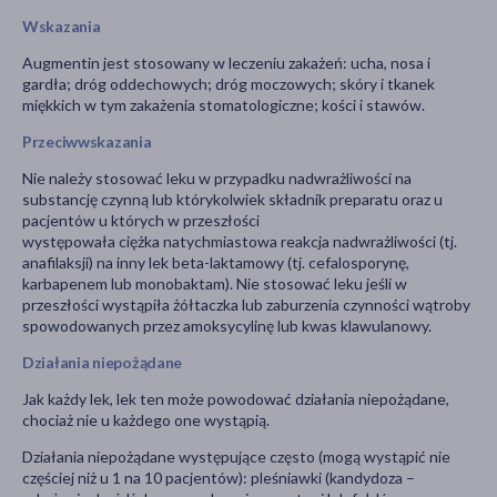
Wskazania
Augmentin jest stosowany w leczeniu zakażeń: ucha, nosa i
gardła; dróg oddechowych; dróg moczowych; skóry i tkanek
miękkich w tym zakażenia stomatologiczne; kości i stawów.
Przeciwwskazania
Nie należy stosować leku w przypadku nadwrażliwości na
substancję czynną lub którykolwiek składnik preparatu oraz u
pacjentów u których w przeszłości
występowała ciężka natychmiastowa reakcja nadwrażliwości (tj.
anafilaksji) na inny lek beta-laktamowy (tj. cefalosporynę,
karbapenem lub monobaktam). Nie stosować leku jeśli w
przeszłości wystąpiła żółtaczka lub zaburzenia czynności wątroby
spowodowanych przez amoksycylinę lub kwas klawulanowy.
Działania niepożądane
Jak każdy lek, lek ten może powodować działania niepożądane,
chociaż nie u każdego one wystąpią.
Działania niepożądane występujące często (mogą wystąpić nie
częściej niż u 1 na 10 pacjentów): pleśniawki (kandydoza –