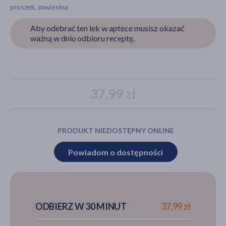
proszek, zawiesina
Aby odebrać ten lek w aptece musisz okazać
ważną w dniu odbioru receptę.
akijażu
Hit
37,99 zł
PRODUKT NIEDOSTĘPNY ONLINE
Powiadom o dostępności
ODBIERZ W 30 MINUT
37,99 zł