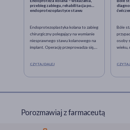
Endoproteza kolana – wskazania,
Bóle s
przebieg zabiegu, rehabilitacja po
diagnos
endoprotezoplastyce stawu
ćwicze
kolanowego
Endoprotezoplastyka kolana to zabieg
Bóle st
chirurgiczny polegający na wymianie
przypad
niesprawnego stawu kolanowego na
osoby s
implant. Operację przeprowadza się,
wieku, 
gdy dochodzi do poważnych,
stawy s
nieodwracalnych zmian
objawe
CZYTAJ DALEJ
CZYTAJ
degeneracyjnych chrząstki stawowej
występ
(ma to miejsce na przykład w
pojawić
przebiegu choroby zwyrodnieniowej
np. zwi
kolana). Pacjentowi towarzyszy
skręcen
wówczas silny ból kolana,
z nadwa
upośledzenie ruchomości stawu,
bardzo 
sztywność, znaczne obniżenie
medycyn
Porozmawiaj z farmaceutą
komfortu życia.
artralgi