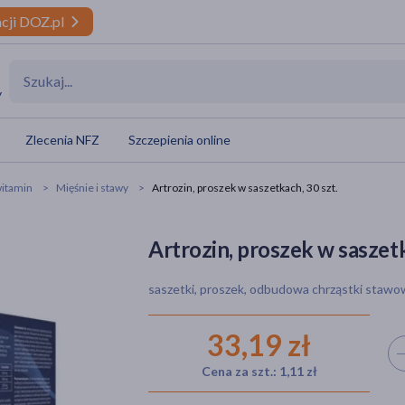
cji DOZ.pl
y
Zlecenia NFZ
Szczepienia online
itamin
Mięśnie i stawy
Artrozin, proszek w saszetkach, 30 szt.
Artrozin, proszek w saszetk
saszetki, proszek, odbudowa chrząstki stawo
33,19 zł
Wyb
Cena za szt.: 1,11 zł