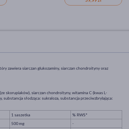
tóry zawiera siarczan glukozaminy, siarczan chondroityny oraz
(ze skorupiaków), siarczan chondroityny, witamina C (kwas L-
 substancja słodząca: sukraloza, substancja przeciwzbrylająca:
1 saszetka
% RWS*
500 mg
-