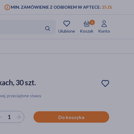
MIN. ZAMÓWIENIE Z ODBIOREM W APTECE:
25 ZŁ
0
Ulubione
Koszyk
Konto
ach, 30 szt.
wej, przeciążone stawy
ierz ilość
Do koszyka