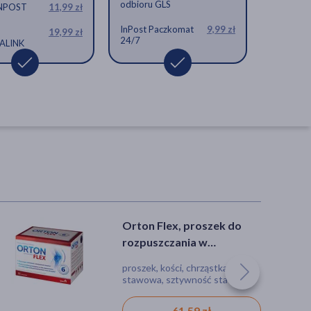
odbioru GLS
INPOST
11,99 zł
InPost Paczkomat
9,99 zł
19,99 zł
24/7
ALINK
Orton Flex, proszek do
Flexolia, kapsułki, 30 szt.
rozpuszczania w
saszetkach, 30 szt.
proszek, kości, chrząstka, maź
kapsułki
stawowa, sztywność stawów
61,59 zł
30,99 zł