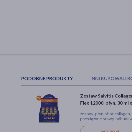
PODOBNE PRODUKTY
INNI KUPOWALI 
Zestaw Salvitis Collage
Solescin, tabletki
Flex 12000, płyn, 30 ml 
dojelitowe, 30 szt.
szt.
zestaw, płyn, shot collagen,
tabletka
przeciążone stawy, odbudo
chrząstki stawowej
219,00 zł
23,49 zł