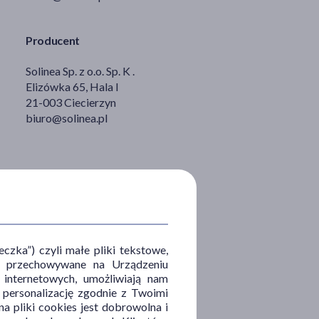
Producent
Solinea Sp. z o.o. Sp. K .
Elizówka 65, Hala I
21-003 Ciecierzyn
biuro@solinea.pl
zka”) czyli małe pliki tekstowe,
u i przechowywane na Urządzeniu
 internetowych, umożliwiają nam
, personalizację zgodnie z Twoimi
a pliki cookies jest dobrowolna i