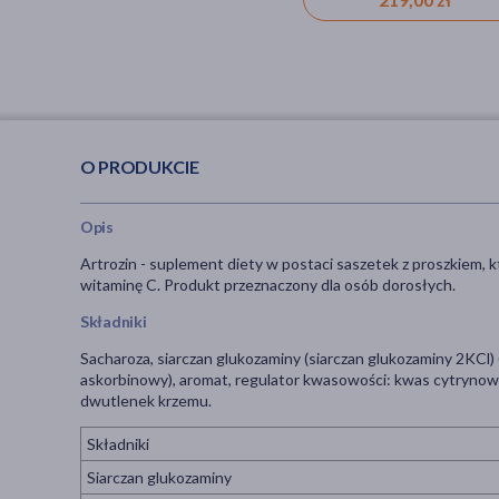
O PRODUKCIE
Opis
Artrozin - suplement diety w postaci saszetek z proszkiem, k
witaminę C. Produkt przeznaczony dla osób dorosłych.
Składniki
Sacharoza, siarczan glukozaminy (siarczan glukozaminy 2KCl) 
askorbinowy), aromat, regulator kwasowości: kwas cytrynowy,
dwutlenek krzemu.
Składniki
Siarczan glukozaminy