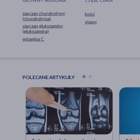
GŁÓWNY SKŁADNIK
CZĘŚĆ CIAŁA
siarczan chondroityny
kości
(chondroityna)
stawy
siarczan glukozaminy
(glukozamina)
witamina C
POLECANE ARTYKUŁY