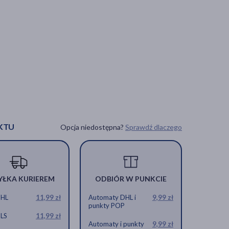
KTU
Opcja niedostępna?
Sprawdź dlaczego
YŁKA KURIEREM
ODBIÓR W PUNKCIE
DHL
11,99 zł
Automaty DHL i
9,99 zł
punkty POP
GLS
11,99 zł
Automaty i punkty
9,99 zł