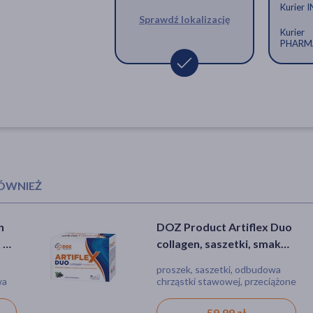
Kurier 
Sprawdź lokalizację
Kurier
PHARM
RÓWNIEŻ
n
DOZ Product Artiflex Duo
Proflexin, proszek, 30
x 30
collagen, saszetki, smak
saszetek
czarna porzeczka, 30 szt.
proszek, saszetki, odbudowa
proszek, chrząstki, kości, mięśnie
wa
chrząstki stawowej, przeciążone
stawy
59,99 zł
78,59 zł