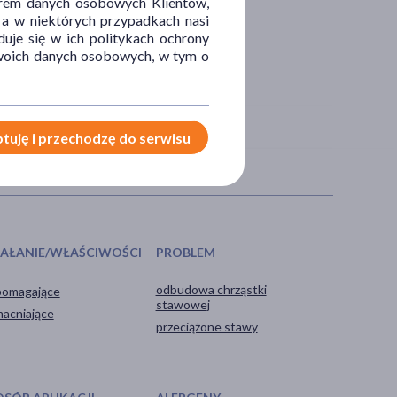
orem danych osobowych Klientów,
 a w niektórych przypadkach nasi
uje się w ich politykach ochrony
 Twoich danych osobowych, w tym o
tuję i przechodzę do serwisu
IAŁANIE/WŁAŚCIWOŚCI
PROBLEM
odbudowa chrząstki
omagające
stawowej
acniające
przeciążone stawy