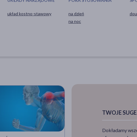
UKŁADY NARZĄDOWE
PORA STOSOWANIA
SP
układ kostno-stawowy
na dzień
dou
na noc
TWOJE SUGE
Dokładamy wszelk