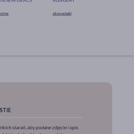
OSÓB APLIKACJI
ALERGENY
stne
skorupiaki
STIE
ich starań, aby podane zdjęcie i opis