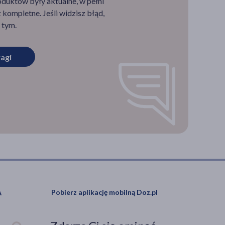
duktów były aktualne, w pełni
ni
racja
kompletne. Jeśli widzisz błąd,
 tym.
ago
agi
tyczna
ę,
e’a.
Pobierz aplikację mobilną Doz.pl