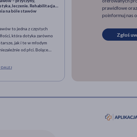
oferowanych pro
tawów – przyczyny,
Chrząstka stawowa – jakie peł
tyka, leczenie. Rehabilitacja i
funkcje? Uszkodzenie i regene
prawidłowe oraz 
nia na bóle stawów
chrząstki stawowej
poinformuj nas o
awów to jedna z częstych
Chrząstka stawowa (łac. cartil
Zgłoś uw
łości, która dotyka zarówno
articularis) to twarda, lecz elas
tarsze, jak i te w młodym
tkanka łączna
niezależnie od płci. Bolące
szkieletowa pokrywająca
ą najczęściej
powierzchnię stawową kości.
m świadczącym o
Zapobiega ścieraniu się kości i
 DALEJ
CZYTAJ DALEJ
owaniu jakiejś choroby, mogą
zapewnia ślizg, pełni funkcję
 się jako konsekwencja urazu,
amortyzującą wstrząsy. Stopień
chnięcia, przeciążenia czy
uszkodzenia chrząstki ocenia si
ia, ale także występują u osób
wykorzystując skalę Outerbridg
gą i tych, prowadzących
statyczny tryb życia. W
ie ból stawów określa się jako
a.