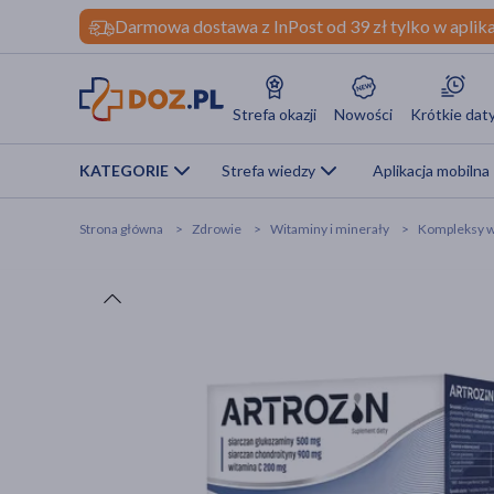
Darmowa dostawa z InPost od 39 zł tylko w aplika
Strefa okazji
Nowości
Krótkie dat
KATEGORIE
Strefa wiedzy
Aplikacja mobilna
Strona główna
Zdrowie
Witaminy i minerały
Kompleksy w