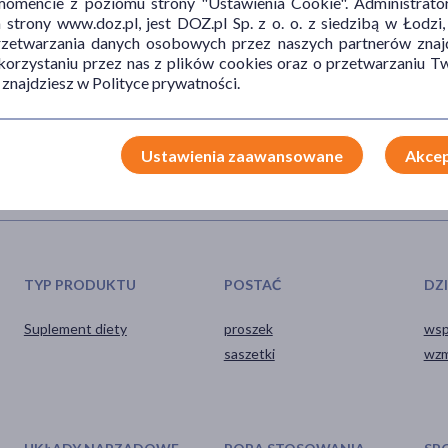
mencie z poziomu strony "Ustawienia Cookie". Administrat
trony www.doz.pl, jest DOZ.pl Sp. z o. o. z siedzibą w Łodzi,
o substytut (zamiennik) zróżnicowanej diety. Zalecany jest
przetwarzania danych osobowych przez naszych partnerów znajd
 korzystaniu przez nas z plików cookies oraz o przetwarzaniu
ci. Przechowywać w temperaturze nie przekraczającej 25°C.
 znajdziesz w Polityce prywatności.
Ustawienia zaawansowane
Akcep
TYP PRODUKTU
POSTAĆ
DZ
Suplement diety
proszek
wsp
saszetki
wzm