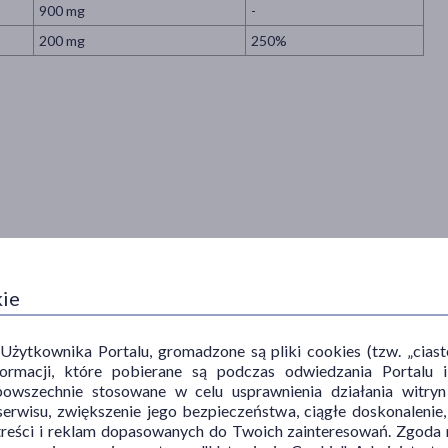
900 mg
-
200 mg
250%
posiłku. Zawartość saszetki rozpuścić w 0,5-1 szklanki wody. Mieszać
kie
 po przygotowaniu.
ytkownika Portalu, gromadzone są pliki cookies (tzw. „ciastec
em powinny skonsultować się z lekarzem. Nie stosować w przypadku
informacji, które pobierane są podczas odwiedzania Portal
należy przekraczać zalecanej porcji do spożycia w ciągu
powszechnie stosowane w celu usprawnienia działania witryn
aszetka preparatu zawiera 5 g sacharozy, co stanowi 0,5 jednostek
erwisu, zwiększenie jego bezpieczeństwa, ciągłe doskonalenie
leki przeciwcukrzycowe przed użyciem powinny skonsultować się
treści i reklam dopasowanych do Twoich zainteresowań. Zgoda n
 zażyciem preparatu powinny skonsultować się z lekarzem.