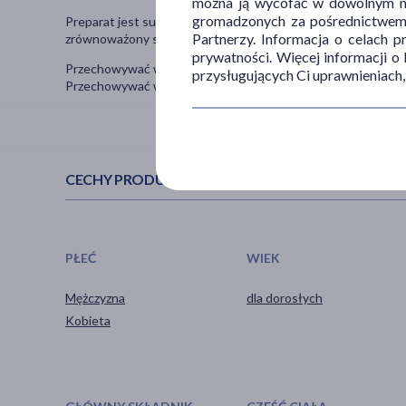
można ją wycofać w dowolnym mo
gromadzonych za pośrednictwem s
Preparat jest suplementem diety, nie może być stosowany jak
Partnerzy. Informacja o celach 
zrównoważony sposób żywienia i zdrowy tryb życia.
prywatności. Więcej informacji o
Przechowywać w suchym miejscu. Chronić od światła i wilgo
przysługujących Ci uprawnieniach,
Przechowywać w sposób niedostępny dla małych dzieci.
CECHY PRODUKTU
PŁEĆ
WIEK
Mężczyzna
dla dorosłych
Kobieta