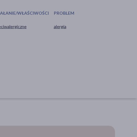
IAŁANIE/WŁAŚCIWOŚCI
PROBLEM
eciwalergiczne
alergia