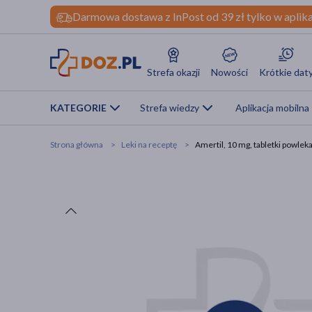
Darmowa dostawa z InPost od 39 zł tylko w aplika
Strefa okazji
Nowości
Krótkie dat
KATEGORIE
Strefa wiedzy
Aplikacja mobilna
Strona główna
Leki na receptę
Amertil, 10 mg, tabletki powleka