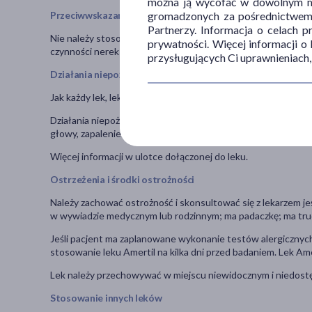
można ją wycofać w dowolnym mo
gromadzonych za pośrednictwem s
Przeciwwskazania
Partnerzy. Informacja o celach 
Nie należy stosować leku w przypadku nadwrażliwości na który
prywatności. Więcej informacji o
czynności nerek z klirensem kreatyniny poniżej 10 ml/min.
przysługujących Ci uprawnieniach,
Działania niepożądane
Jak każdy lek, lek ten może powodować działania niepożądane
Działania niepożądane występujące często (mogą występować 
głowy, zapalenie gardła, zapalenie błony śluzowej nosa (u dzi
Więcej informacji w ulotce dołączonej do leku.
Ostrzeżenia i środki ostrożności
Należy zachować ostrożność i skonsultować się z lekarzem je
w wywiadzie medycznym lub rodzinnym; ma padaczkę; ma tr
Jeśli pacjent ma zaplanowane wykonanie testów alergicznych
stosowanie leku Amertil na kilka dni przed badaniem. Lek Am
Lek należy przechowywać w miejscu niewidocznym i niedostę
Stosowanie innych leków