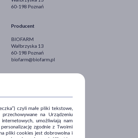
60-198 Poznań
Producent
BIOFARM
Wałbrzyska 13
60-198 Poznań
biofarm@biofarm.pl
zka”) czyli małe pliki tekstowe,
u i przechowywane na Urządzeniu
 internetowych, umożliwiają nam
, personalizację zgodnie z Twoimi
a pliki cookies jest dobrowolna i