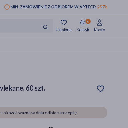
MIN. ZAMÓWIENIE Z ODBIOREM W APTECE:
25 ZŁ
0
Ulubione
Koszyk
Konto
wlekane, 60 szt.
z okazać ważną w dniu odbioru receptę.