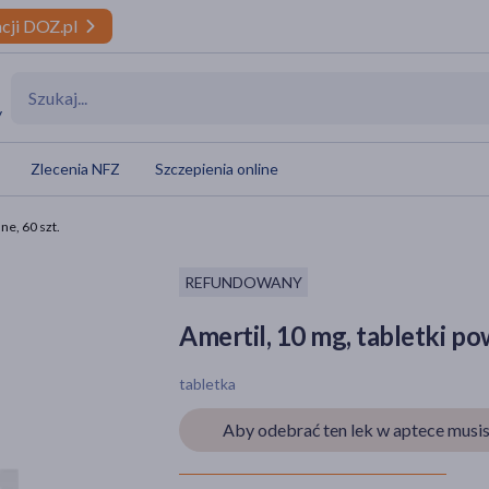
cji DOZ.pl
y
Zlecenia NFZ
Szczepienia online
ne, 60 szt.
REFUNDOWANY
Amertil, 10 mg, tabletki po
tabletka
Aby odebrać ten lek w aptece musis