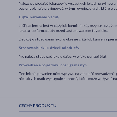
Należy powiedzieć lekarzowi o wszystkich lekach przyjmowany
pacjent planuje przyjmować, w tym również o tych, które wy
Ciąża i karmienie piersią
Jeśli pacjentka jest w ciąży lub karmi piersią, przypuszcza, ż
lekarza lub farmaceuty przed zastosowaniem tego leku.
Decyzję o stosowaniu leku w okresie ciąży lub kamienia piersi
Stosowanie leku u dzieci i młodzieży
Nie należy stosować leku u dzieci w wieku poniżej 6 lat.
Prowadzenie pojazdów i obsługa maszyn
Ten lek nie powinien mieć wpływu na zdolność prowadzenia p
niektórych osób występuje senność, która może wpływać na
CECHY PRODUKTU