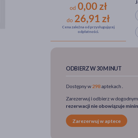
J
0,00 zł
od
26,91 zł
do
Cena zależna od przysługującej
W
odpłatności.
ODBIERZ W 30 MINUT
Dostępny w
298
aptekach .
Zarezerwuj i odbierz w dogodnym
rezerwacji nie obowiązuje min
Zarezerwuj w aptece