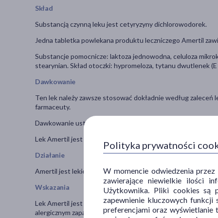
Skład
Substancją czynną leku jest cetyryzyny dichlorowodorek.
Jedna tabletka powlekana produktu leczniczego Amertil zaw
Substancje pomocnicze: laktoza jednowodna, celuloza mikrok
stearynian. Skład otoczki: hypromeloza, tytanu dwutlenek (E
Dawkowanie
Ten lek należy zawsze stosować dokładnie według zaleceń leka
farmaceuty.
Dawkowanie ustala lekarz indywidualnie dla pacjenta.
Lek Amertil jest przeznaczony do stosowania doustnego. Tabl
Polityka prywatności coo
Działanie
W momencie odwiedzenia przez Uż
Amertil jest lekiem przeciwalergicznym. Ułatwia kontrolę reakc
zawierające niewielkie ilości 
Wskazania
Użytkownika. Pliki cookies są 
zapewnienie kluczowych funkcji s
Lek Amertil jest wskazany w celu łagodzenia objawów dotyc
preferencjami oraz wyświetlanie 
alergicznym zapaleniem błony śluzowej nosa oraz w łagodzen