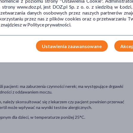
mencie z poziomu strony "Ustawienia Cookie". Administrat
trony www.doz.pl, jest DOZ.pl Sp. z o. o. z siedzibą w Łodzi,
przetwarzania danych osobowych przez naszych partnerów znajd
kolwiek składnik produktu oraz jeśli pacjent ma ciężkie zaburzenia
 korzystaniu przez nas z plików cookies oraz o przetwarzaniu
 znajdziesz w Polityce prywatności.
, chociaż nie u każdego one wystąpią.
Ustawienia zaawansowane
Akcep
u nie więcej niż 1 na 10 pacjentów): senność, zawroty głowy, bóle
eci), biegunka, nudności, suchość w jamie ustnej, zmęczenie.
śli pacjent: ma zaburzenia czynności nerek; ma występujące drgawki
udności z oddawaniem moczu.
, należy skonsultować się z lekarzem czy pacjent powinien przerwać
ertil może wpływać na wyniki testów alergicznych.
pnym dla dzieci, w temperaturze poniżej 25°C.