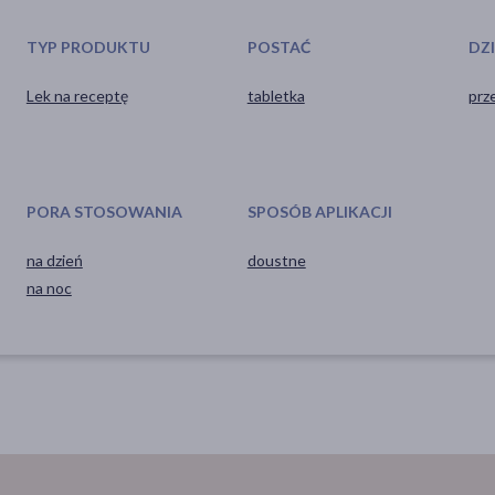
TYP PRODUKTU
POSTAĆ
DZ
Lek na receptę
tabletka
prz
PORA STOSOWANIA
SPOSÓB APLIKACJI
na dzień
doustne
na noc