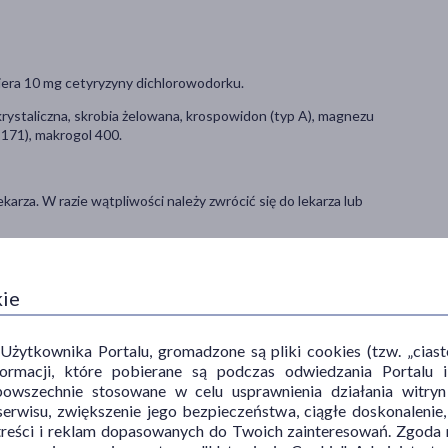
iera 10 mg cetyryzyny dichlorowodorku.
rystaliczna, skrobia żelowana, krospowidon (typ A), magnezu
 171), makrogol 400.
rza. W razie wątpliwości należy zwrócić się do lekarza lub
etkę należy połykać w całości, popijając szklanką płynu.
kie
ytkownika Portalu, gromadzone są pliki cookies (tzw. „ciastec
ji alergicznej oraz jej objawów.
informacji, które pobierane są podczas odwiedzania Portal
powszechnie stosowane w celu usprawnienia działania witryn
erwisu, zwiększenie jego bezpieczeństwa, ciągłe doskonalenie
zących nosa i oczu, związanych z sezonowym i przewlekłym
treści i reklam dopasowanych do Twoich zainteresowań. Zgoda n
iu objawów przewlekłej idiopatycznej pokrzywki.