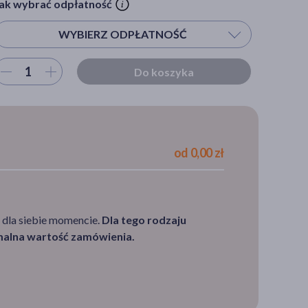
ak wybrać odpłatność
WYBIERZ ODPŁATNOŚĆ
ybierz ilość
Do koszyka
Wybierz odpłatność
S - pacjent powyżej 65 r.ż.
DZ - pacjent poniżej 18 r.ż.
od 0,00 zł
30%
100%
 dla siebie momencie.
Dla tego rodzaju
imalna wartość zamówienia.