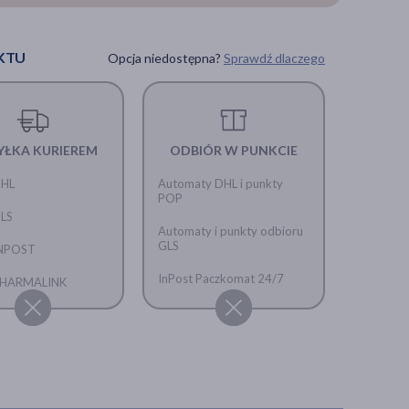
KTU
Opcja niedostępna?
Sprawdź dlaczego
YŁKA KURIEREM
ODBIÓR W PUNKCIE
DHL
Automaty DHL i punkty
POP
GLS
Automaty i punkty odbioru
GLS
INPOST
InPost Paczkomat 24/7
 PHARMALINK