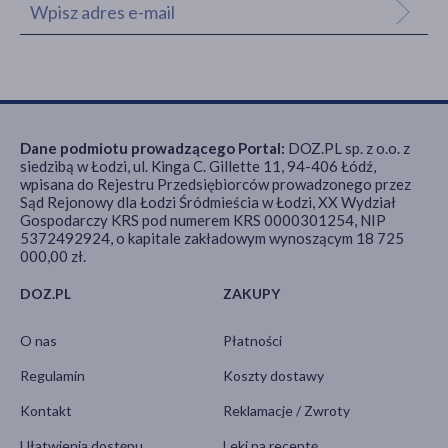
Dane podmiotu prowadzącego Portal:
DOZ.PL sp. z o.o. z
siedzibą w Łodzi, ul. Kinga C. Gillette 11, 94-406 Łódź,
wpisana do Rejestru Przedsiębiorców prowadzonego przez
Sąd Rejonowy dla Łodzi Śródmieścia w Łodzi, XX Wydział
Gospodarczy KRS pod numerem KRS 0000301254, NIP
5372492924, o kapitale zakładowym wynoszącym 18 725
000,00 zł.
DOZ.PL
ZAKUPY
O nas
Płatności
Regulamin
Koszty dostawy
Kontakt
Reklamacje / Zwroty
Ułatwienia dostępu
Leki na receptę