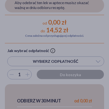
Aby odebrać ten lek w aptece musisz okazać
ważną w dniu odbioru receptę.
akijażu
0,00 zł
od
14,52 zł
do
Cena zależna od przysługującej odpłatności.
Hit
Jak wybrać odpłatność
WYBIERZ ODPŁATNOŚĆ
Wybierz ilość
Do koszyka
ODBIERZ W 30 MINUT
od 0,00 zł