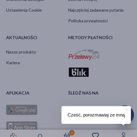
Ustawienia Cookie
Najczęściej zadawane pytania
Polityka prywatności
AKTUALNOŚCI
METODY PŁATNOŚCI
Nasze produkty
Kariera
APLIKACJA
ŚLEDŹ NAS NA
Cześć, porozmawiaj ze mną
0