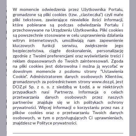
Jeśli pacjent ma zaplanowane wykonanie testów alergicznych,
W momencie odwiedzenia przez Użytkownika Portalu,
należy skonsultować się z lekarzem czy pacjent powinien
gromadzone są pliki cookies (tzw. „ciasteczka”) czyli małe
przerwać stosowanie leku Amertil na kilka dni przed badaniem.
pliki tekstowe, zawierające niewielkie ilości informacji,
Lek Amertil może wpływać na wyniki testów alergicznych.
które pobierane są podczas odwiedzania Portalu i
przechowywane na Urządzeniu Użytkownika. Pliki cookies
Lek należy przechowywać w miejscu niewidocznym i
są powszechnie stosowane w celu usprawnienia działania
niedostępnym dla dzieci, w temperaturze poniżej 25°C.
witryn internetowych, umożliwiają nam zapewnienie
kluczowych funkcji serwisu, zwiększenie jego
Stosowanie innych leków
bezpieczeństwa, ciągłe doskonalenie, personalizację
zgodnie z Twoimi preferencjami oraz wyświetlanie treści i
Należy powiedzieć lekarzowi o wszystkich lekach przyjmowanych
reklam dopasowanych do Twoich zainteresowań. Zgoda
przez pacjenta obecnie lub ostatnio, a także o lekach, które
na pliki cookies jest dobrowolna i można ją wycofać w
pacjent planuje przyjmować, w tym również o tych, które
dowolnym momencie z poziomu strony "Ustawienia
wydawane są bez recepty.
Cookie". Administratorem danych osobowych Klientów,
gromadzonych za pośrednictwem strony www.doz.pl, jest
Ciąża i karmienie piersią
DOZ.pl Sp. z o. o. z siedzibą w Łodzi, a w niektórych
przypadkach nasi Partnerzy. Informacja o celach
Jeśli pacjentka jest w ciąży lub karmi piersią, przypuszcza, że może
przetwarzania danych osobowych przez naszych
być w ciąży, lub gdy planuje mieć dziecko, powinna poradzić się
partnerów znajduje się w ich politykach ochrony
lekarza lub farmaceuty przed zastosowaniem tego leku.
prywatności. Więcej informacji o korzystaniu przez nas z
plików cookies oraz o przetwarzaniu Twoich danych
Decyzję o stosowaniu leku w okresie ciąży lub kamienia piersią
osobowych, w tym o przysługujących Ci uprawnieniach,
podejmuje lekarz.
znajdziesz w Polityce prywatności.
Stosowanie leku u dzieci i młodzieży