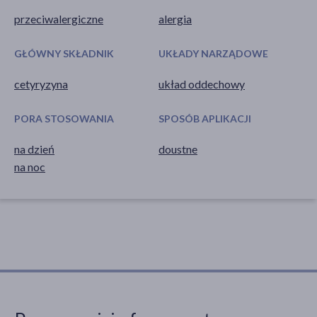
przeciwalergiczne
alergia
GŁÓWNY SKŁADNIK
UKŁADY NARZĄDOWE
cetyryzyna
układ oddechowy
PORA STOSOWANIA
SPOSÓB APLIKACJI
na dzień
doustne
na noc