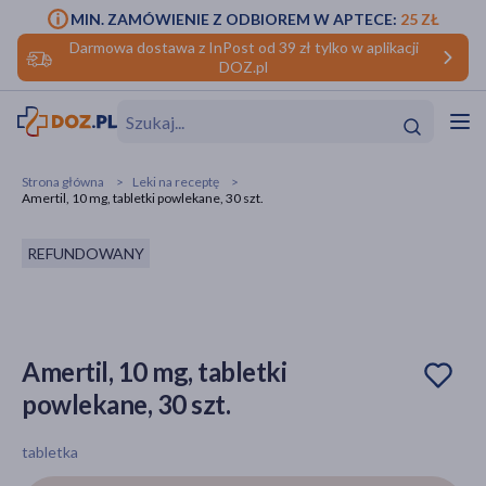
MIN. ZAMÓWIENIE Z ODBIOREM W APTECE:
25 ZŁ
Darmowa dostawa z InPost od 39 zł tylko w aplikacji
DOZ.pl
w
Hit
Hit
Strona główna
Leki na receptę
Amertil, 10 mg, tabletki powlekane, 30 szt.
ofory
REFUNDOWANY
do makijażu
dzieci
ść
Hit
Hit
ące
rmową
kijażu
Amertil, 10 mg, tabletki
ść
Hit
powlekane, 30 szt.
w
Hit
Hit
tabletka
ść
Hit