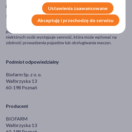
Nie należy stosować leku u dzieci w wieku poniżej 6 lat.
Ustawienia zaawansowane
Prowadzenie pojazdów i obsługa maszyn
Akceptuję i przechodzę do serwisu
Ten lek nie powinien mieć wpływu na zdolność prowadzenia
pojazdów i obsługiwania maszyn. Jednakże, bardzo rzadko, u
niektórych osób występuje senność, która może wpływać na
zdolność prowadzenia pojazdów lub obsługiwania maszyn.
Podmiot odpowiedzialny
Biofarm Sp. z o. o.
Wałbrzyska 13
60-198 Poznań
Producent
BIOFARM
Wałbrzyska 13
60-198 Poznań