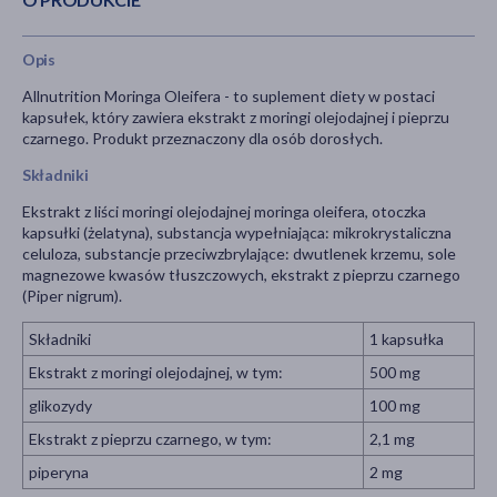
Opis
Allnutrition Moringa Oleifera - to suplement diety w postaci
kapsułek, który zawiera ekstrakt z moringi olejodajnej i pieprzu
czarnego. Produkt przeznaczony dla osób dorosłych.
Składniki
Ekstrakt z liści moringi olejodajnej moringa oleifera, otoczka
kapsułki (żelatyna), substancja wypełniająca: mikrokrystaliczna
celuloza, substancje przeciwzbrylające: dwutlenek krzemu, sole
magnezowe kwasów tłuszczowych, ekstrakt z pieprzu czarnego
(Piper nigrum).
Składniki
1 kapsułka
Ekstrakt z moringi olejodajnej, w tym:
500 mg
glikozydy
100 mg
Ekstrakt z pieprzu czarnego, w tym:
2,1 mg
piperyna
2 mg