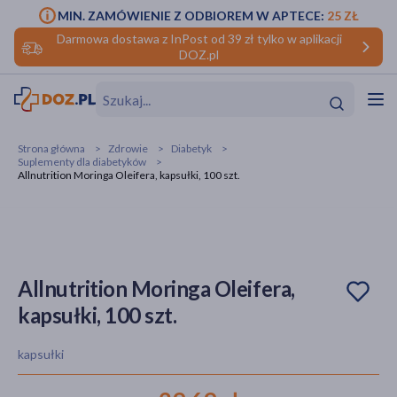
MIN. ZAMÓWIENIE Z ODBIOREM W APTECE:
25 ZŁ
Darmowa dostawa z InPost od 39 zł tylko w aplikacji
DOZ.pl
w
Hit
Hit
Strona główna
Zdrowie
Diabetyk
Suplementy dla diabetyków
ofory
Allnutrition Moringa Oleifera, kapsułki, 100 szt.
do makijażu
dzieci
ść
Hit
Hit
ące
rmową
kijażu
Allnutrition Moringa Oleifera,
ść
Hit
kapsułki, 100 szt.
w
Hit
Hit
kapsułki
ść
Hit