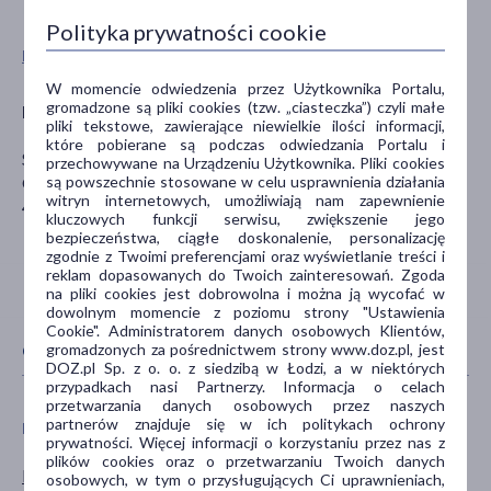
Polityka prywatności cookie
Pokaż wszystkie produkty ALLNUTRITION
W momencie odwiedzenia przez Użytkownika Portalu,
gromadzone są pliki cookies (tzw. „ciasteczka”) czyli małe
Producent
pliki tekstowe, zawierające niewielkie ilości informacji,
które pobierane są podczas odwiedzania Portalu i
SFD S.A
przechowywane na Urządzeniu Użytkownika. Pliki cookies
są powszechnie stosowane w celu usprawnienia działania
Głogowska 41
witryn internetowych, umożliwiają nam zapewnienie
45-315 Opole
kluczowych funkcji serwisu, zwiększenie jego
bezpieczeństwa, ciągłe doskonalenie, personalizację
zgodnie z Twoimi preferencjami oraz wyświetlanie treści i
reklam dopasowanych do Twoich zainteresowań. Zgoda
na pliki cookies jest dobrowolna i można ją wycofać w
dowolnym momencie z poziomu strony "Ustawienia
Cookie". Administratorem danych osobowych Klientów,
gromadzonych za pośrednictwem strony www.doz.pl, jest
CECHY PRODUKTU
DOZ.pl Sp. z o. o. z siedzibą w Łodzi, a w niektórych
przypadkach nasi Partnerzy. Informacja o celach
przetwarzania danych osobowych przez naszych
partnerów znajduje się w ich politykach ochrony
PŁEĆ
WIEK
prywatności. Więcej informacji o korzystaniu przez nas z
plików cookies oraz o przetwarzaniu Twoich danych
Mężczyzna
dla dorosłych
osobowych, w tym o przysługujących Ci uprawnieniach,