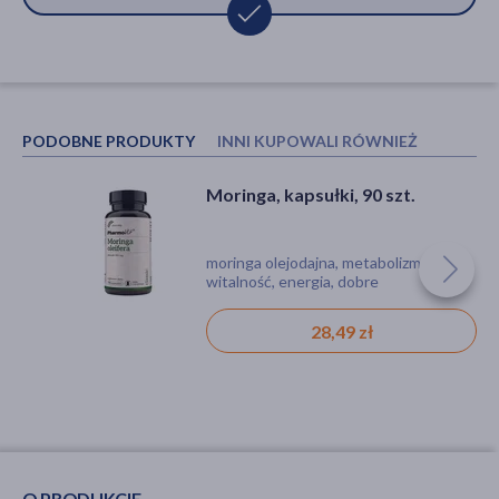
PODOBNE PRODUKTY
INNI KUPOWALI RÓWNIEŻ
Moringa, kapsułki, 90 szt.
SFD Berberyna HCl, tabletki, 90
szt.
moringa olejodajna, metabolizm,
tabletka
witalność, energia, dobre
samopoczucie
28,49 zł
39,99 zł
O PRODUKCIE