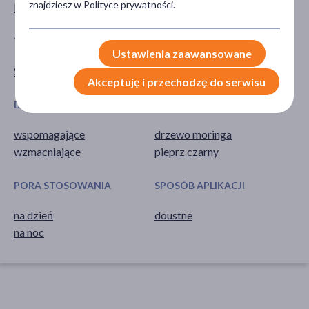
znajdziesz w Polityce prywatności.
Kobieta
TYP PRODUKTU
POSTAĆ
Ustawienia zaawansowane
Suplement diety
kapsułki
Akceptuję i przechodzę do serwisu
DZIAŁANIE/WŁAŚCIWOŚCI
GŁÓWNY SKŁADNIK
wspomagające
drzewo moringa
wzmacniające
pieprz czarny
PORA STOSOWANIA
SPOSÓB APLIKACJI
na dzień
doustne
na noc