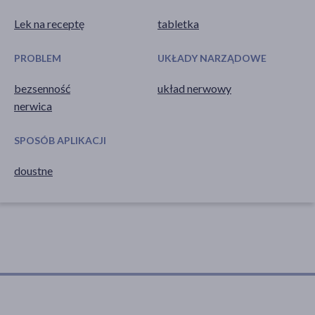
Lek na receptę
tabletka
PROBLEM
UKŁADY NARZĄDOWE
bezsenność
układ nerwowy
nerwica
SPOSÓB APLIKACJI
doustne