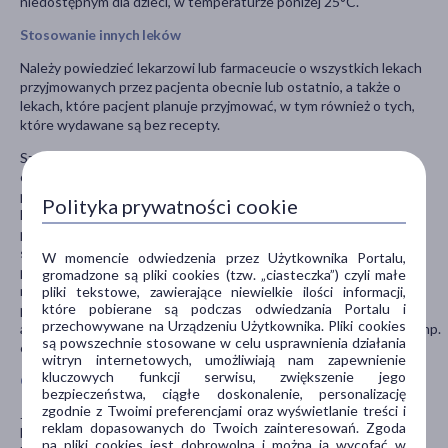
niedostępnym dla dzieci, w temperaturze poniżej 25°C.
Stosowanie innych leków
Należy powiedzieć lekarzowi lub farmaceucie o wszystkich lekach
przyjmowanych przez pacjenta obecnie lub ostatnio, a także o
lekach, które pacjent planuje przyjmować, w tym również o tych,
które wydawane są bez recepty.
Szczególnie ważna jest informacja jeśli pacjent stosuje:
opioidy; inne leki przeciwpsychotyczne, nasenne,
przeciwlękowe, uspokajające, przeciwdepresyjne, narkotyczne;
Polityka prywatności cookie
leki przeciwbólowe; leki przeciwdrgawkowe,
przeciwhistaminowe; niektóre leki przeciwgrzybicze do
stosowania wewnętrznego (np. ketokonazolem, itrakonazolem,
W momencie odwiedzenia przez Użytkownika Portalu,
pozakonazolem, worykonazolem);
gromadzone są pliki cookies (tzw. „ciasteczka”) czyli małe
nefazodon; fluwoksaminę; cymetydynę; fluoksetynę;
pliki tekstowe, zawierające niewielkie ilości informacji,
które pobierane są podczas odwiedzania Portalu i
propoksyfene; doustnye środki
przechowywane na Urządzeniu Użytkownika. Pliki cookies
antykoncepcyjne; sertraline; diltiazem; antybiotyki makrolidowe (np.
są powszechnie stosowane w celu usprawnienia działania
erytromycynę, klarytromycynę lub troleandomycynę); digoksynę.
witryn internetowych, umożliwiają nam zapewnienie
kluczowych funkcji serwisu, zwiększenie jego
Ciąża i karmienie piersią
bezpieczeństwa, ciągłe doskonalenie, personalizację
zgodnie z Twoimi preferencjami oraz wyświetlanie treści i
Jeśli pacjentka jest w ciąży lub karmi piersią, przypuszcza, że może
reklam dopasowanych do Twoich zainteresowań. Zgoda
być w ciąży, lub gdy planuje mieć dziecko, powinna poradzić się
na pliki cookies jest dobrowolna i można ją wycofać w