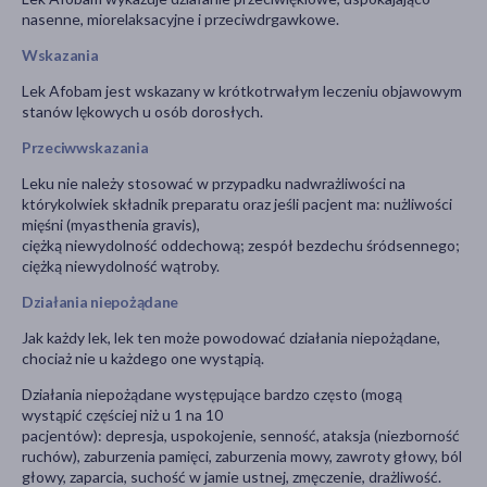
nasenne, miorelaksacyjne i przeciwdrgawkowe.
Wskazania
Lek Afobam jest wskazany w krótkotrwałym leczeniu objawowym
stanów lękowych u osób dorosłych.
Przeciwwskazania
Leku nie należy stosować w przypadku nadwrażliwości na
którykolwiek składnik preparatu oraz jeśli pacjent ma: nużliwości
mięśni (myasthenia gravis),
ciężką niewydolność oddechową; zespół bezdechu śródsennego;
ciężką niewydolność wątroby.
Działania niepożądane
Jak każdy lek, lek ten może powodować działania niepożądane,
chociaż nie u każdego one wystąpią.
Działania niepożądane występujące bardzo często (mogą
wystąpić częściej niż u 1 na 10
pacjentów): depresja, uspokojenie, senność, ataksja (niezborność
ruchów), zaburzenia pamięci, zaburzenia mowy, zawroty głowy, ból
głowy, zaparcia, suchość w jamie ustnej, zmęczenie, drażliwość.