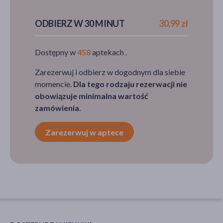
PRODUKT CHWILOWO
ODBIERZ W 30 MINUT
30,99 zł
NIEDOSTĘPNY
Dostępny w
458
aptekach .
Zarezerwuj i odbierz w dogodnym dla siebie
momencie.
Dla tego rodzaju rezerwacji nie
obowiązuje minimalna wartość
zamówienia.
Zarezerwuj w aptece