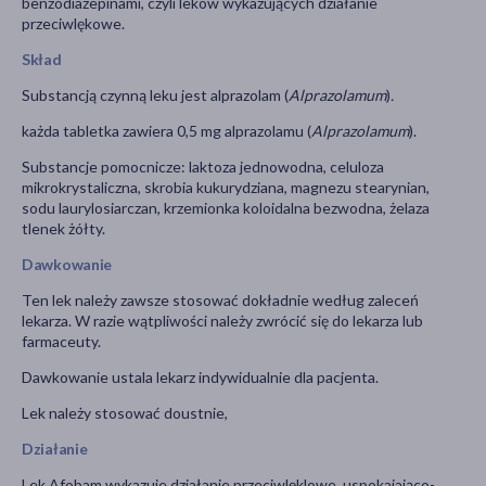
benzodiazepinami, czyli leków wykazujących działanie
przeciwlękowe.
Skład
Substancją czynną leku jest alprazolam
(
Alprazolamum
)
.
każda tabletka zawiera 0,5 mg alprazolamu (
Alprazolamum
).
Substancje pomocnicze: laktoza jednowodna, celuloza
mikrokrystaliczna, skrobia kukurydziana, magnezu stearynian,
sodu laurylosiarczan, krzemionka koloidalna bezwodna, żelaza
tlenek żółty.
Dawkowanie
Ten lek należy zawsze stosować dokładnie według zaleceń
lekarza. W razie wątpliwości należy zwrócić się do lekarza lub
farmaceuty.
Dawkowanie ustala lekarz indywidualnie dla pacjenta.
Lek należy stosować doustnie,
Działanie
Lek Afobam wykazuje działanie przeciwlęklowe, uspokajająco-