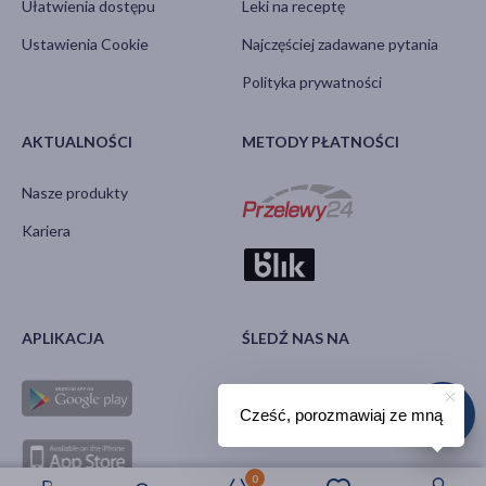
Ułatwienia dostępu
Leki na receptę
Ustawienia Cookie
Najczęściej zadawane pytania
Polityka prywatności
AKTUALNOŚCI
METODY PŁATNOŚCI
Nasze produkty
Kariera
APLIKACJA
ŚLEDŹ NAS NA
Cześć, porozmawiaj ze mną
0