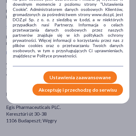
lekarza lub farmaceuty przed zastosowaniem tego leku.
dowolnym momencie z poziomu strony "Ustawienia
Cookie". Administratorem danych osobowych Klientów,
Nie zaleca się stosowania leku w czasie ciąży oraz w okresie
gromadzonych za pośrednictwem strony www.doz.pl, jest
karmienia piersią.
DOZ.pl Sp. z o. o. z siedzibą w Łodzi, a w niektórych
przypadkach nasi Partnerzy. Informacja o celach
Stosowanie leku u dzieci i młodzieży
przetwarzania danych osobowych przez naszych
partnerów znajduje się w ich politykach ochrony
Nie należy stosować leku Afobam u dzieci i młodzieży w wieku
prywatności. Więcej informacji o korzystaniu przez nas z
poniżej 18 roku życia.
plików cookies oraz o przetwarzaniu Twoich danych
osobowych, w tym o przysługujących Ci uprawnieniach,
Prowadzenie pojazdów i obsługa maszyn
znajdziesz w Polityce prywatności.
Afobam może zaburzać zdolności psychomotoryczne. Podczas
stosowania leku Afobam nie należy prowadzić pojazdów lub
obsługiwać maszyn.
Ustawienia zaawansowane
Akceptuję i przechodzę do serwisu
Podmiot odpowiedzialny
Egis Pharmaceuticals PLC.
Keresztúri út 30-38
1106 Budapeszt; Węgry