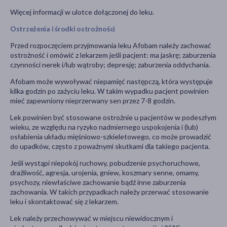
Więcej informacji w ulotce dołączonej do leku.
Ostrzeżenia i środki ostrożności
Przed rozpoczęciem przyjmowania leku Afobam należy zachować
ostrożność i omówić z lekarzem jeśli pacjent: ma jaskrę; zaburzenia
czynności nerek i/lub wątroby; depresję; zaburzenia oddychania.
Afobam może wywoływać niepamięć następczą, która występuje
kilka godzin po zażyciu leku. W takim wypadku pacjent powinien
mieć zapewniony nieprzerwany sen przez 7-8 godzin.
Lek powinien być stosowane ostrożnie u pacjentów w podeszłym
wieku, ze względu na ryzyko nadmiernego uspokojenia i (lub)
osłabienia układu mięśniowo-szkieletowego, co może prowadzić
do upadków, często z poważnymi skutkami dla takiego pacjenta.
Jeśli wystąpi niepokój ruchowy, pobudzenie psychoruchowe,
drażliwość, agresja, urojenia, gniew, koszmary senne, omamy,
psychozy, niewłaściwe zachowanie bądź inne zaburzenia
zachowania. W takich przypadkach należy przerwać stosowanie
leku i skontaktować się z lekarzem.
Lek należy przechowywać w miejscu niewidocznym i