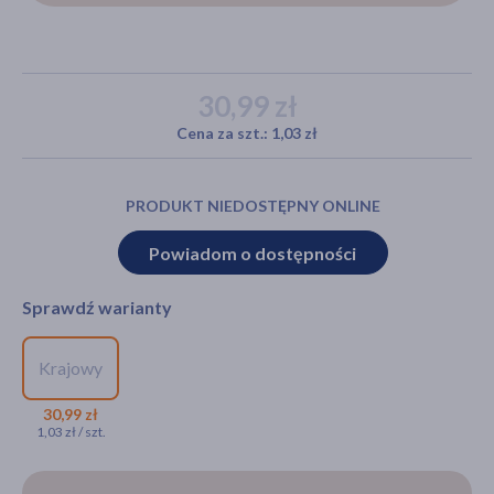
akijażu
30,99 zł
Cena za szt.: 1,03 zł
Hit
PRODUKT NIEDOSTĘPNY ONLINE
Powiadom o dostępności
Sprawdź warianty
Krajowy
NA RECEPTĘ
Afobam, 0,5 mg, tabletki, 30
30,99 zł
1,03 zł / szt.
szt.
30,99 zł