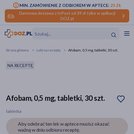
MIN. ZAMÓWIENIE Z ODBIOREM W APTECE:
25 ZŁ
Darmowa dostawa z InPost od 39 zł tylko w aplikacji
DOZ.pl
w
Hit
Hit
Strona główna
Leki na receptę
Afobam, 0,5 mg, tabletki, 30 szt.
ofory
NA RECEPTĘ
do makijażu
dzieci
ść
Hit
Hit
ące
rmową
kijażu
Afobam, 0,5 mg, tabletki, 30 szt.
ść
Hit
tabletka
w
Hit
Hit
Aby odebrać ten lek w aptece musisz okazać
ważną w dniu odbioru receptę.
ść
Hit