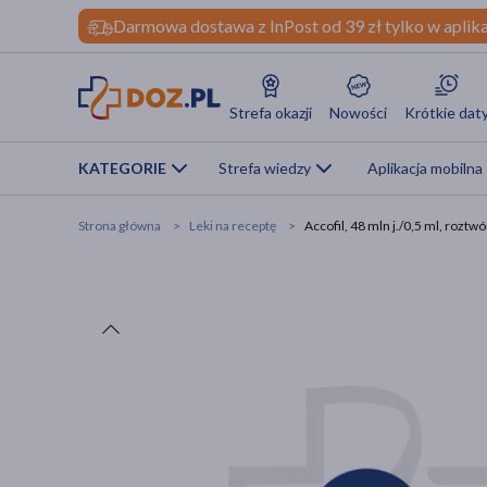
Darmowa dostawa z InPost od 39 zł tylko w aplika
Strefa okazji
Nowości
Krótkie dat
KATEGORIE
Strefa wiedzy
Aplikacja mobilna
Strona główna
Leki na receptę
Accofil, 48 mln j./0,5 ml, roztw