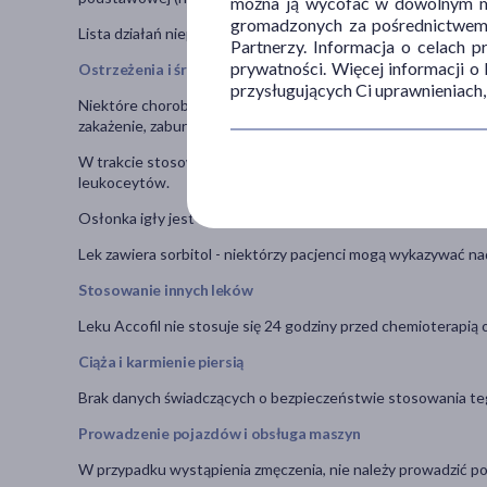
można ją wycofać w dowolnym mo
gromadzonych za pośrednictwem s
Lista działań niepożądanych została wymieniona w ulotce d
Partnerzy. Informacja o celach 
prywatności. Więcej informacji o
Ostrzeżenia i środki ostrożności
przysługujących Ci uprawnieniach,
Niektóre choroby towarzyszące powinny być omówione z lekar
zakażenie, zaburzenia płuc, niedokrwistość sierpowatokrwinko
W trakcie stosowania tego leku, lekarz może zlecić badania m
leukoceytów.
Osłonka igły jest wykonana z lateksu i może wywoływać reak
Lek zawiera sorbitol - niektórzy pacjenci mogą wykazywać na
Stosowanie innych leków
Leku Accofil nie stosuje się 24 godziny przed chemioterapią 
Ciąża i karmienie piersią
Brak danych świadczących o bezpieczeństwie stosowania tego 
Prowadzenie pojazdów i obsługa maszyn
W przypadku wystąpienia zmęczenia, nie należy prowadzić p