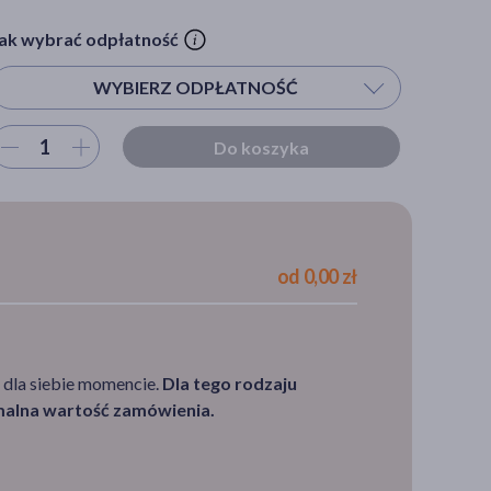
ak wybrać odpłatność
WYBIERZ ODPŁATNOŚĆ
ybierz ilość
Do koszyka
Wybierz odpłatność
B - Bezpłatny
S - pacjent powyżej 65 r.ż.
od 0,00 zł
DZ - pacjent poniżej 18 r.ż.
R - Ryczałt
100%
 dla siebie momencie.
Dla tego rodzaju
imalna wartość zamówienia.