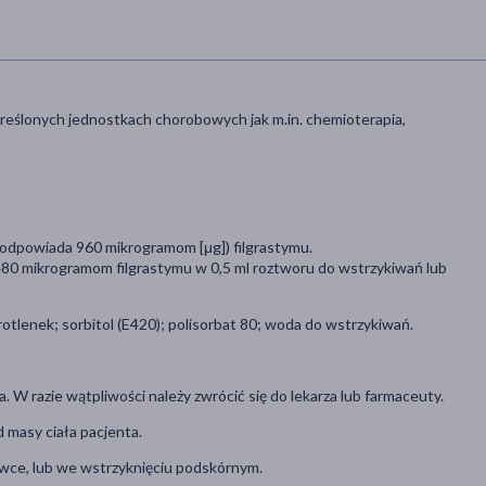
określonych jednostkach chorobowych jak m.in. chemioterapia,
o odpowiada 960 mikrogramom [μg]) filgrastymu.
480 mikrogramom filgrastymu w 0,5 ml roztworu do wstrzykiwań lub
lenek; sorbitol (E420); polisorbat 80; woda do wstrzykiwań.
. W razie wątpliwości należy zwrócić się do lekarza lub farmaceuty.
d masy ciała pacjenta.
lówce, lub we wstrzyknięciu podskórnym.