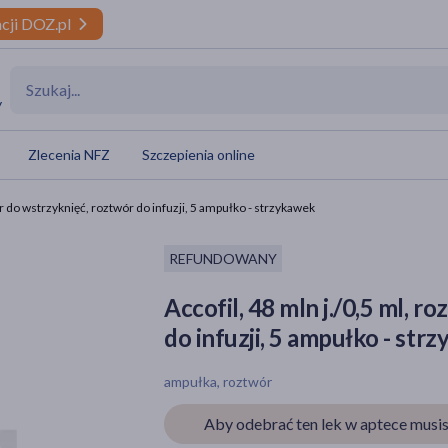
cji DOZ.pl
y
Zlecenia NFZ
Szczepienia online
ór do wstrzyknięć, roztwór do infuzji, 5 ampułko - strzykawek
REFUNDOWANY
Accofil, 48 mln j./0,5 ml, 
do infuzji, 5 ampułko - str
ampułka, roztwór
Aby odebrać ten lek w aptece musis