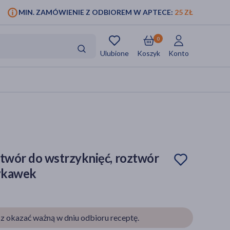
MIN. ZAMÓWIENIE Z ODBIOREM W APTECE:
25 ZŁ
0
Ulubione
Koszyk
Konto
roztwór do wstrzyknięć, roztwór
zykawek
z okazać ważną w dniu odbioru receptę.