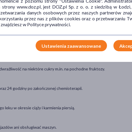
mencie z poziomu strony "Ustawienia Cookie". Administrat
trony www.doz.pl, jest DOZ.pl Sp. z o. o. z siedzibą w Łodzi,
ołączonej do opakowania.
przetwarzania danych osobowych przez naszych partnerów znajd
 korzystaniu przez nas z plików cookies oraz o przetwarzaniu
 znajdziesz w Polityce prywatności.
zem przed zastosowaniem leku Accofil, są to m.in.: osteoporoza,
wa, ból w lewej górnej części brzucha, ból w górnej części ramienia.
orfologii krwi w celu sprawdzenia poziomu neutrofili i innych
Ustawienia zaawansowane
Akcep
cje alergiczne u osób nadwrażłiwych na lateks.
dwrażliwość na niektóre cukry m.in. na pochodne fruktozy.
oraz 24 godziny po zakończonej chemioterapii.
leku w okresie ciąży i karmienia piersią.
ojazdów ani obsługiwać maszyn.