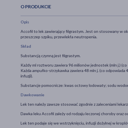
O PRODUKCIE
Opis
Accofil to lek zawierający filgrastym. Jest on stosowany w 
przeszczep szpiku, przewlekła neutropenia.
Skład
Substancją czynną jest filgrastym.
Każdy ml roztworu zawiera 96 milionów jednostek (mln j.) (c
Każda ampułko-strzykawka zawiera 48 mln j. (co odpowiada 
infuzji).
Substancje pomocnicze: kwas octowy lodowaty; sodu wodorot
Dawkowanie
Lek ten należy zawsze stosować zgodnie z zaleceniami lekarza
Dawka leku Accofil zależy od rodzaju leczonej choroby oraz o
Lek ten podaje się we wstrzyknięciu, infuzji dożylnej w krop