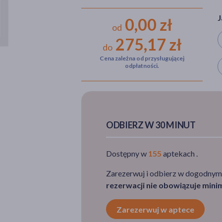
J
0,00 zł
od
275,17 zł
do
Cena zależna od przysługującej
W
odpłatności.
ODBIERZ W 30 MINUT
Dostępny w
155
aptekach .
Zarezerwuj i odbierz w dogodnym
rezerwacji nie obowiązuje min
Zarezerwuj w aptece