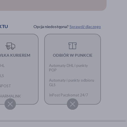
KTU
Opcja niedostępna?
Sprawdź dlaczego
YŁKA KURIEREM
ODBIÓR W PUNKCIE
DHL
Automaty DHL i punkty
POP
GLS
Automaty i punkty odbioru
GLS
INPOST
InPost Paczkomat 24/7
 PHARMALINK