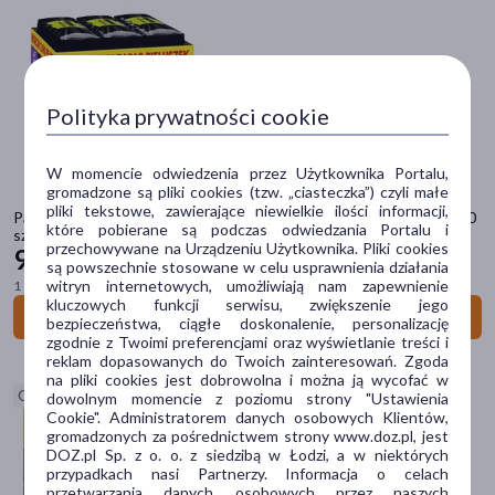
Filtry
Dostępny
(14)
Ostatnie sztuki
(4)
Polityka prywatności cookie
Dostawa
W momencie odwiedzenia przez Użytkownika Portalu,
gromadzone są pliki cookies (tzw. „ciasteczka”) czyli małe
Wysyłka
pliki tekstowe, zawierające niewielkie ilości informacji,
Pampers Ninjamas, pieluchomajtki dla chłopca, rozmiar 7 (4-7 lat), 60
które pobierane są podczas odwiedzania Portalu i
szt.
Odbiór w aptece
przechowywane na Urządzeniu Użytkownika. Pliki cookies
96
19 zł
są powszechnie stosowane w celu usprawnienia działania
Cena
witryn internetowych, umożliwiają nam zapewnienie
1 szt. = 1,60 zł
kluczowych funkcji serwisu, zwiększenie jego
Do koszyka
bezpieczeństwa, ciągłe doskonalenie, personalizację
zgodnie z Twoimi preferencjami oraz wyświetlanie treści i
zł
–
zł
reklam dopasowanych do Twoich zainteresowań. Zgoda
na pliki cookies jest dobrowolna i można ją wycofać w
Ostatnie sztuki
dowolnym momencie z poziomu strony "Ustawienia
Cookie". Administratorem danych osobowych Klientów,
gromadzonych za pośrednictwem strony www.doz.pl, jest
Marka
DOZ.pl Sp. z o. o. z siedzibą w Łodzi, a w niektórych
przypadkach nasi Partnerzy. Informacja o celach
przetwarzania danych osobowych przez naszych
+Pharma
(2)