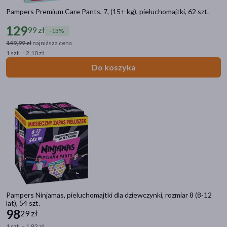
Pampers Premium Care Pants, 7, (15+ kg), pieluchomajtki, 62 szt.
129
99 zł
-13%
149,99 zł
najniższa cena
1 szt. = 2,10 zł
Do koszyka
Pampers Ninjamas, pieluchomajtki dla dziewczynki, rozmiar 8 (8-12
lat), 54 szt.
98
29 zł
1 szt. = 1,82 zł