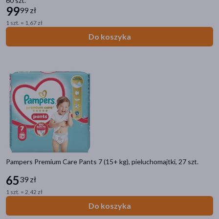
60 szt.
nietrzymanie moczu
(6)
99
99 zł
1 szt. = 1,67 zł
Część ciała
Do koszyka
okolice intymne
(14)
Linia produktowa
Pampers Ninjamas
(6)
Pampers Premium Care
(4)
Pampers Pants
(2)
Pampers Active Baby
(1)
Pampers Premium Care Pants 7 (15+ kg), pieluchomajtki, 27 szt.
65
39 zł
1 szt. = 2,42 zł
Do koszyka