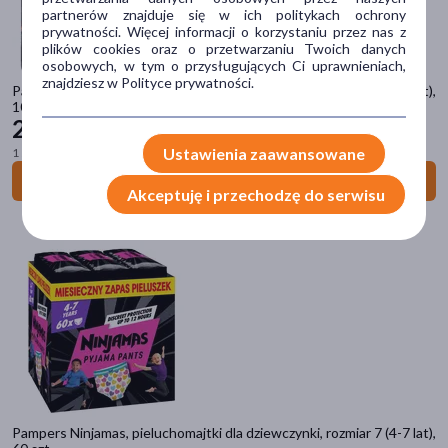
partnerów znajduje się w ich politykach ochrony
prywatności. Więcej informacji o korzystaniu przez nas z
2KC
(4)
plików cookies oraz o przetwarzaniu Twoich danych
osobowych, w tym o przysługujących Ci uprawnieniach,
3H
(5)
znajdziesz w Polityce prywatności.
Pampers Ninjamas, pieluchomajtki dla dziewczynki, rozmiar 7 (4-7 lat),
10 szt.
4Flex
(5)
21
79 zł
Ustawienia zaawansowane
1 szt. = 2,18 zł
4Lacti
(1)
Do koszyka
Pampers
(14)
Akceptuję i przechodzę do serwisu
pokaż więcej
Typ produktu
Środki higieniczne
(14)
Wyrób medyczny
(6)
Akcesoria
(2)
Problem
Pampers Ninjamas, pieluchomajtki dla dziewczynki, rozmiar 7 (4-7 lat),