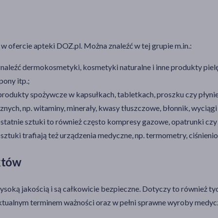
 ofercie apteki DOZ.pl. Można znaleźć w tej grupie m.in.:
znaleźć dermokosmetyki, kosmetyki naturalne i inne produkty pie
pony itp.;
 produkty spożywcze w kapsułkach, tabletkach, proszku czy płyni
nych, np. witaminy, minerały, kwasy tłuszczowe, błonnik, wyciągi 
ostatnie sztuki to również często kompresy gazowe, opatrunki czy
ztuki trafiają też urządzenia medyczne, np. termometry, ciśnieni
któw
oką jakością i są całkowicie bezpieczne. Dotyczy to również tyc
aktualnym terminem ważności oraz w pełni sprawne wyroby medyc