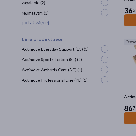
zapalenie
(2)
36
3
reumatyzm
(1)
pokaż więcej
Linia produktowa
Ostat
Actimove Everyday Support (ES)
(3)
Actimove Sports Edition (SE)
(2)
Actimove Arthritis Care (AC)
(1)
Actimove Professional Line (PL)
(1)
Actimo
86
7