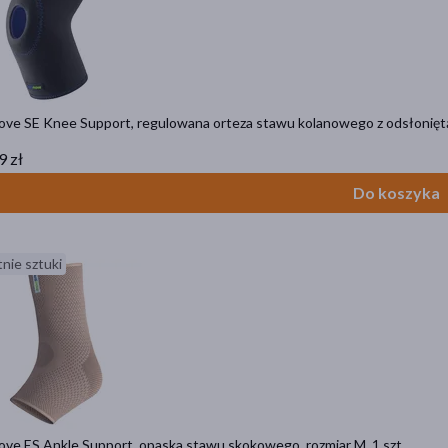
ove SE Knee Support, regulowana orteza stawu kolanowego z odsłoniętą 
9 zł
Do koszyka
nie sztuki
ove ES Ankle Support, opaska stawu skokowego, rozmiar M, 1 szt.