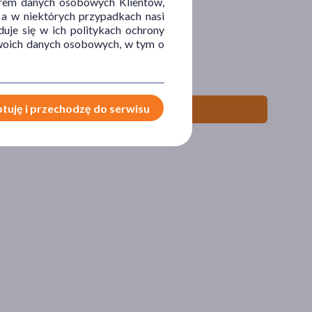
orem danych osobowych Klientów,
 a w niektórych przypadkach nasi
uje się w ich politykach ochrony
 Twoich danych osobowych, w tym o
miar L, 1 szt.
tuję i przechodzę do serwisu