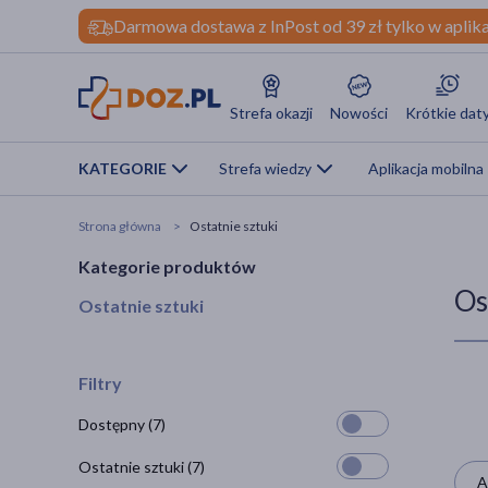
Darmowa dostawa z InPost od 39 zł tylko w aplika
Strefa okazji
Nowości
Krótkie dat
KATEGORIE
Strefa wiedzy
Aplikacja mobilna
Strona główna
Ostatnie sztuki
Kategorie produktów
Os
Ostatnie sztuki
Filtry
Dostępny
(7)
Ostatnie sztuki
(7)
A