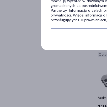
można ją wycofać w dowolnym mo
gromadzonych za pośrednictwem s
Partnerzy. Informacja o celach 
prywatności. Więcej informacji o
przysługujących Ci uprawnieniach,
Actim
50
7
Ostat
Actimo
12