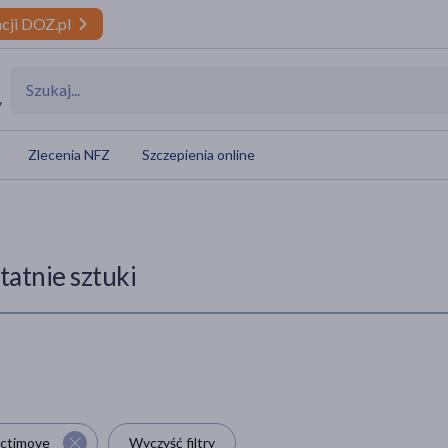
cji DOZ.pl
y
Zlecenia NFZ
Szczepienia online
tatnie sztuki
ctimove
Wyczyść filtry