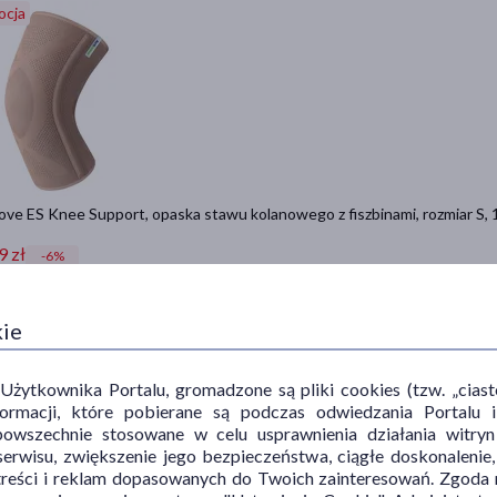
ocja
ve ES Knee Support, opaska stawu kolanowego z fiszbinami, rozmiar S, 1
9 zł
-6%
ł
najniższa cena
Do koszyka
kie
ytkownika Portalu, gromadzone są pliki cookies (tzw. „ciastec
nie sztuki
informacji, które pobierane są podczas odwiedzania Portal
powszechnie stosowane w celu usprawnienia działania witryn
erwisu, zwiększenie jego bezpieczeństwa, ciągłe doskonalenie
treści i reklam dopasowanych do Twoich zainteresowań. Zgoda n