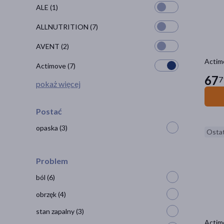
ALE
(1)
ALLNUTRITION
(7)
AVENT
(2)
Actim
Actimove
(7)
67
7
pokaż więcej
Postać
opaska
(3)
Ostat
Problem
ból
(6)
obrzęk
(4)
stan zapalny
(3)
Actim