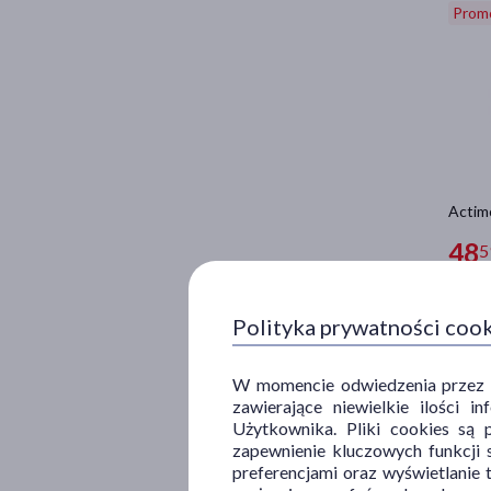
Prom
Actimo
48
5
51,79 z
Polityka prywatności coo
W momencie odwiedzenia przez Uż
Ostat
zawierające niewielkie ilości 
Użytkownika. Pliki cookies są 
zapewnienie kluczowych funkcji s
preferencjami oraz wyświetlanie 