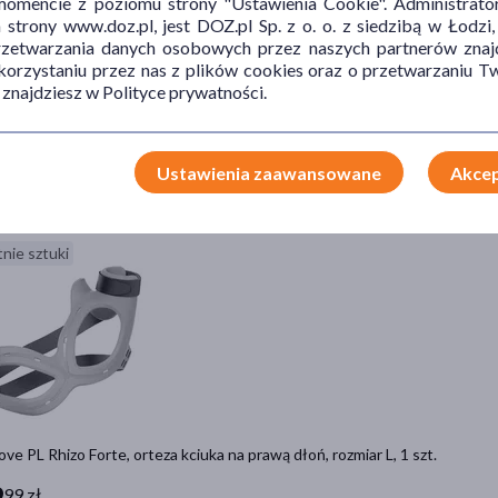
mencie z poziomu strony "Ustawienia Cookie". Administrat
trony www.doz.pl, jest DOZ.pl Sp. z o. o. z siedzibą w Łodzi,
przetwarzania danych osobowych przez naszych partnerów znajd
 korzystaniu przez nas z plików cookies oraz o przetwarzaniu
 znajdziesz w Polityce prywatności.
ove ES Knee Support, opaska stawu kolanowego z zabudowaną rzepką, roz
9 zł
Ustawienia zaawansowane
Akcep
Do koszyka
nie sztuki
ve PL Rhizo Forte, orteza kciuka na prawą dłoń, rozmiar L, 1 szt.
9
99 zł