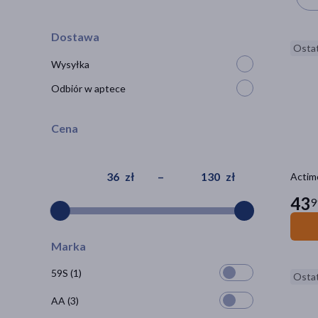
Dostawa
Ostat
Wysyłka
Odbiór w aptece
Cena
zł
–
zł
Actimo
43
9
Marka
59S
(1)
Ostat
AA
(3)