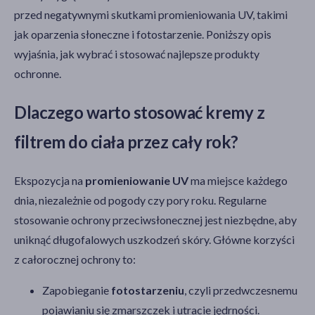
przed negatywnymi skutkami promieniowania UV, takimi
ochronne
(7)
jak oparzenia słoneczne i fotostarzenie. Poniższy opis
łagodzące
(6)
wyjaśnia, jak wybrać i stosować najlepsze produkty
regenerujące
(4)
ochronne.
pokaż więcej
Dlaczego warto stosować kremy z
Filtry przeciwsłoneczne
filtrem do ciała przez cały rok?
SPF 50+
(11)
SPF 30
(3)
Ekspozycja na
promieniowanie UV
ma miejsce każdego
SPF 50
(2)
dnia, niezależnie od pogody czy pory roku. Regularne
SPF
(1)
stosowanie ochrony przeciwsłonecznej jest niezbędne, aby
uniknąć długofalowych uszkodzeń skóry. Główne korzyści
Linia produktowa
z całorocznej ochrony to:
Eucerin Sun Protection
(2)
Zapobieganie
fotostarzeniu
, czyli przedwczesnemu
Dermedic Sunbrella
(1)
pojawianiu się zmarszczek i utracie jędrności.