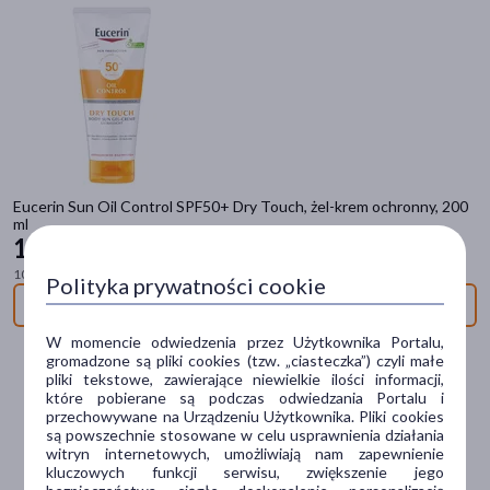
40+
(6)
50+
(6)
pokaż więcej
Typ produktu
Kosmetyk
(16)
Eucerin Sun Oil Control SPF50+ Dry Touch, żel-krem ochronny, 200
Dermokosmetyk
(5)
ml
134
99 zł
Sposób aplikacji
100 ml = 67,50 zł
Polityka prywatności cookie
Niedostępny
na skórę
(17)
W momencie odwiedzenia przez Użytkownika Portalu,
na włosy
(1)
gromadzone są pliki cookies (tzw. „ciasteczka”) czyli małe
pliki tekstowe, zawierające niewielkie ilości informacji,
które pobierane są podczas odwiedzania Portalu i
Postać
przechowywane na Urządzeniu Użytkownika. Pliki cookies
są powszechnie stosowane w celu usprawnienia działania
krem
(16)
witryn internetowych, umożliwiają nam zapewnienie
kluczowych funkcji serwisu, zwiększenie jego
żel
(4)