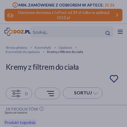
MIN. ZAMÓWIENIE Z ODBIOREM W APTECE:
25 ZŁ
Darmowa dostawa z InPost od 39 zł tylko w aplikacji
DOZ.pl
w
Hit
Hit
Strona główna
Kosmetyki
Opalanie
Kosmetyki do opalania
Kremy z filtrem do ciała
ofory
Kremy z filtrem do ciała
do makijażu
dzieci
ść
Hit
Hit
ące
rmową
kijażu
SORTUJ
0
ść
Hit
18 PRODUKTÓW
w
Hit
Hit
Sponsorowane
Produkt tygodnia
ść
Hit