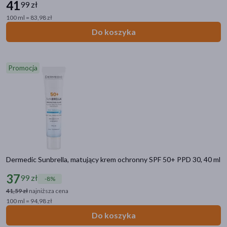
41
99 zł
100 ml = 83,98 zł
Do koszyka
Promocja
Dermedic Sunbrella, matujący krem ochronny SPF 50+ PPD 30, 40 ml
37
99 zł
-8%
41,59 zł
najniższa cena
100 ml = 94,98 zł
Do koszyka