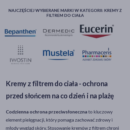
Pora stosowania
NAJCZĘŚCIEJ WYBIERANE MARKI W KATEGORII: KREMY Z
na dzień
(17)
FILTREM DO CIAŁA
na noc
(3)
Rodzaj skóry
dowolna
(8)
mieszana
(5)
wrażliwa
(5)
normalna
(4)
Kremy z filtrem do ciała - ochrona
tłusta
(4)
przed słońcem na co dzień i na plażę
pokaż więcej
Działanie/właściwości
Codzienna ochrona przeciwsłoneczna
to kluczowy
ochrona przed słońcem
(16)
element pielęgnacji, który pomaga zachować zdrowy i
młody wygląd skóry. Stosowanie kremów z filtrem chroni
nawilżające
(10)