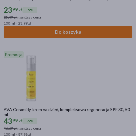
Filtry
23
99 zł
-5%
Dostępny
(13)
25,49 zł
najniższa cena
100 ml = 23,99 zł
Ostatnie sztuki
(2)
Do koszyka
Dostawa
Wysyłka
Promocja
Odbiór w aptece
Cena
zł
–
zł
AVA Ceramidy, krem na dzień, kompleksowa regeneracja SPF 30, 50
ml
43
99 zł
-5%
Marka
46,69 zł
najniższa cena
Ava
(1)
100 ml = 87,98 zł