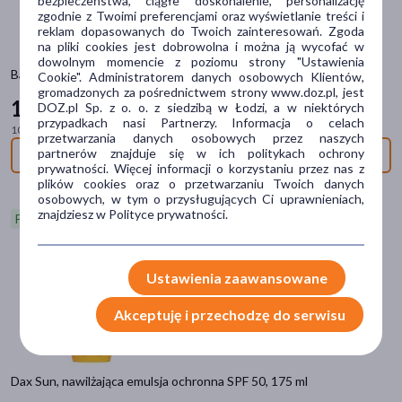
bezpieczeństwa, ciągłe doskonalenie, personalizację
zgodnie z Twoimi preferencjami oraz wyświetlanie treści i
emulsja
(1)
reklam dopasowanych do Twoich zainteresowań. Zgoda
na pliki cookies jest dobrowolna i można ją wycofać w
sztyft
(1)
dowolnym momencie z poziomu strony "Ustawienia
BasicLab Protecticus, lekka emulsja ochronna SPF 50+, 50 ml
Cookie". Administratorem danych osobowych Klientów,
gromadzonych za pośrednictwem strony www.doz.pl, jest
Problem
115
99 zł
DOZ.pl Sp. z o. o. z siedzibą w Łodzi, a w niektórych
przypadkach nasi Partnerzy. Informacja o celach
ochrona przeciwsłoneczna
(17)
100 ml = 231,98 zł
przetwarzania danych osobowych przez naszych
partnerów znajduje się w ich politykach ochrony
Niedostępny
przebarwienia
(3)
prywatności. Więcej informacji o korzystaniu przez nas z
plików cookies oraz o przetwarzaniu Twoich danych
suchość
(3)
osobowych, w tym o przysługujących Ci uprawnieniach,
znajdziesz w Polityce prywatności.
łojotok
(1)
Promocja
podrażnienie
(1)
pokaż więcej
Ustawienia zaawansowane
Główne składniki
Akceptuję i przechodzę do serwisu
gliceryna
(8)
masło Shea
(5)
Dax Sun, nawilżająca emulsja ochronna SPF 50, 175 ml