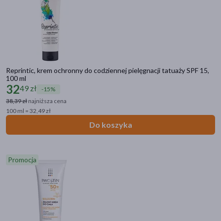
Reprintic, krem ochronny do codziennej pielęgnacji tatuaży SPF 15,
100 ml
32
49 zł
-15%
38,39 zł
najniższa cena
100 ml = 32,49 zł
Do koszyka
Promocja