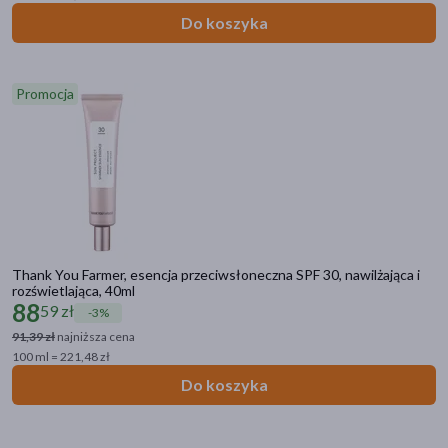
Do koszyka
BasicLab
(2)
Bepanthen
(1)
Promocja
Dax Sun
(2)
Dermedic
(1)
pokaż więcej
Płeć
Kobieta
(17)
Thank You Farmer, esencja przeciwsłoneczna SPF 30, nawilżająca i
rozświetlająca, 40ml
Mężczyzna
(17)
88
59 zł
-3%
91,39 zł
najniższa cena
Wiek
100 ml = 221,48 zł
dla dorosłych
(16)
Do koszyka
20+
(6)
30+
(6)