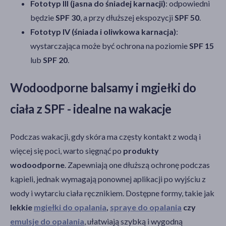
Fototyp III (jasna do śniadej karnacji)
: odpowiedni
będzie
SPF 30
, a przy dłuższej ekspozycji
SPF 50
.
Fototyp IV (śniada i oliwkowa karnacja)
:
wystarczająca może być ochrona na poziomie
SPF 15
lub
SPF 20
.
Wodoodporne balsamy i mgiełki do
ciała z SPF - idealne na wakacje
Podczas wakacji, gdy skóra ma częsty kontakt z wodą i
więcej się poci, warto sięgnąć po
produkty
wodoodporne
. Zapewniają one dłuższą ochronę podczas
kąpieli, jednak wymagają ponownej aplikacji po wyjściu z
wody i wytarciu ciała ręcznikiem. Dostępne formy, takie jak
lekkie
mgiełki do opalania
,
spraye do opalania
czy
emulsje do opalania
, ułatwiają szybką i wygodną