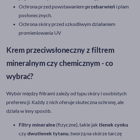
Mustela Bebe-Enfant
(1)
Ochrona przed powstawaniem
przebarwień
i plam
Pharmaceris S
(1)
posłonecznych.
Iwostin Solecrin
(1)
Ochrona skóry przed szkodliwym działaniem
pokaż więcej
promieniowania UV
Krem przeciwsłoneczny z filtrem
mineralnym czy chemicznym - co
wybrać?
Wybór między filtrami zależy od typu skóry i osobistych
preferencji. Każdy z nich oferuje skuteczna ochronę, ale
działa w inny sposób.
Filtry mineralne
(fizyczne), takie jak
tlenek cynku
czy
dwutlenek tytanu
, tworzą na skórze tarczę