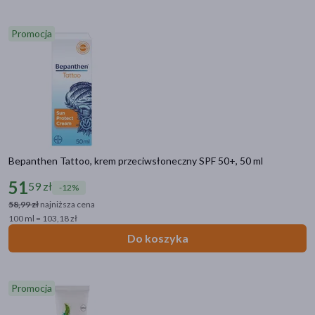
Promocja
Bepanthen Tattoo, krem przeciwsłoneczny SPF 50+, 50 ml
51
59 zł
-12%
58,99 zł
najniższa cena
100 ml = 103,18 zł
Do koszyka
Promocja