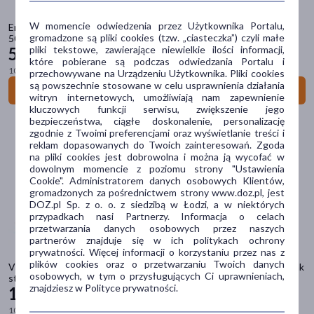
Sposób aplikacji
W momencie odwiedzenia przez Użytkownika Portalu,
Emotopic, dermo-ochronny krem mineralny do twarzy i ciała SPF
gromadzone są pliki cookies (tzw. „ciasteczka”) czyli małe
na skórę
(218)
50+, 75 ml
pliki tekstowe, zawierające niewielkie ilości informacji,
55
19 zł
które pobierane są podczas odwiedzania Portalu i
100 ml = 73,59 zł
przechowywane na Urządzeniu Użytkownika. Pliki cookies
Postać
są powszechnie stosowane w celu usprawnienia działania
Do koszyka
witryn internetowych, umożliwiają nam zapewnienie
krem
(217)
kluczowych funkcji serwisu, zwiększenie jego
bezpieczeństwa, ciągłe doskonalenie, personalizację
fluid/krem
(1)
zgodnie z Twoimi preferencjami oraz wyświetlanie treści i
reklam dopasowanych do Twoich zainteresowań. Zgoda
Problem
na pliki cookies jest dobrowolna i można ją wycofać w
dowolnym momencie z poziomu strony "Ustawienia
ochrona przeciwsłoneczna
(194)
Cookie". Administratorem danych osobowych Klientów,
gromadzonych za pośrednictwem strony www.doz.pl, jest
suchość
(66)
DOZ.pl Sp. z o. o. z siedzibą w Łodzi, a w niektórych
przypadkach nasi Partnerzy. Informacja o celach
przebarwienia
(46)
przetwarzania danych osobowych przez naszych
partnerów znajduje się w ich politykach ochrony
podrażnienie
(40)
prywatności. Więcej informacji o korzystaniu przez nas z
plików cookies oraz o przetwarzaniu Twoich danych
Vichy Liftactiv Collagen Specialist, krem SPF 50 redukujący 16 oznak
zmarszczki
(32)
osobowych, w tym o przysługujących Ci uprawnieniach,
starzenia, 50 ml
znajdziesz w Polityce prywatności.
144
99 zł
pokaż więcej
100 ml = 289,98 zł