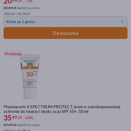
20
99 zł
-7%
22,59 zł
najniższa cena
100 ml = 41,98 zł
Krem za 1 grosz
Do koszyka
Kategorie produktów
Do poprzedniej kategorii
Kosmetyki do opalania
Promocja
Emulsja do opalania
Kremy z filtrem
Kremy z filtrem do ciała
Kremy z filtrem do twarzy
Kremy z filtrem SPF 30
Kremy z filtrem SPF 50
Pharmaceris S SPECTRUM PROTECT, krem o szerokopasmowej
Mgiełka do opalania
ochronie do twarzy i okolic oczu SPF 50+, 50 ml
Mleczko do opalania
35
99 zł
-24%
Olejek do opalania
47,49 zł
najniższa cena
Spray do opalania
100 ml = 71,98 zł