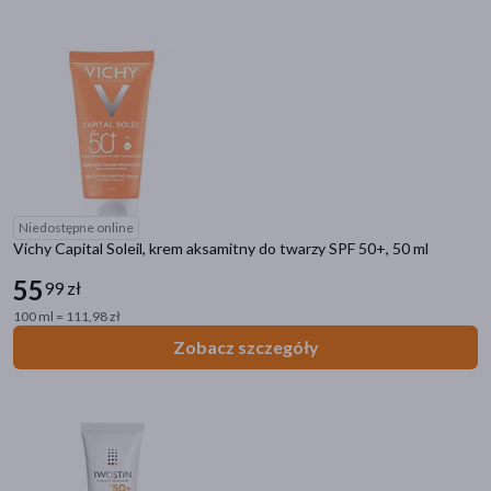
pokaż więcej
Specyfika
Do opalania
(217)
Dla alergików
(31)
Dla wegan
(28)
Koreańskie
(21)
Niedostępne online
Bez substancji zapachowych
(10)
Vichy Capital Soleil, krem aksamitny do twarzy SPF 50+, 50 ml
pokaż więcej
55
99 zł
Pora stosowania
100 ml = 111,98 zł
Zobacz szczegóły
na dzień
(216)
na noc
(14)
Rodzaj skóry
dowolna
(139)