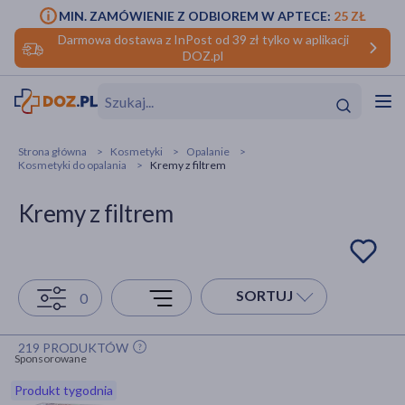
MIN. ZAMÓWIENIE Z ODBIOREM W APTECE:
25 ZŁ
Darmowa dostawa z InPost od 39 zł tylko w aplikacji
DOZ.pl
w
Hit
Hit
Strona główna
Kosmetyki
Opalanie
Kosmetyki do opalania
Kremy z filtrem
ofory
Kremy z filtrem
do makijażu
dzieci
ść
Hit
Hit
ące
rmową
kijażu
SORTUJ
0
ść
Hit
219 PRODUKTÓW
w
Hit
Hit
Sponsorowane
Produkt tygodnia
ść
Hit