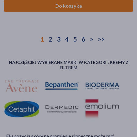
Do koszyka
1
2
3
4
5
6
>
>>
NAJCZĘŚCIEJ WYBIERANE MARKI W KATEGORII: KREMY Z
FILTREM
Ekspozycja skóry na promienie słoneczne może być