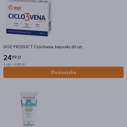
akijażu
DOZ PRODUCT Ciclo3vena, kapsułki, 60 szt.
Hit
24
99 zł
1 szt. = 0,42 zł
Do koszyka