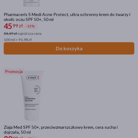
Pharmaceris S Medi Acne Protect, ultra ochronny krem do twarzy i
okolic oczu SPF 50+, 50 ml
45
99 zł
-15%
54,49 zł
najniższa cena
100 ml = 91,98 zł
Do koszyka
Promocja
Ziaja Med SPF 50+, przeciwzmarszczkowy krem, cera sucha i
dojrzała, 50 ml