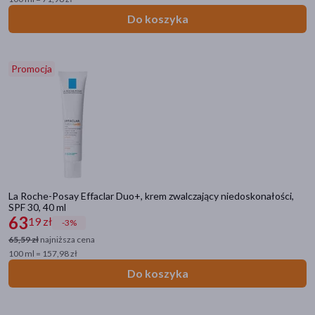
Sztyft do opalania
Do koszyka
Filtry
Promocja
Dostępny
(203)
Wysyłka 0 zł
(8)
Nowość
(1)
Ostatnie sztuki
(5)
La Roche-Posay Effaclar Duo+, krem zwalczający niedoskonałości,
Dostawa
SPF 30, 40 ml
63
19 zł
-3%
Wysyłka
65,59 zł
najniższa cena
Odbiór w aptece
100 ml = 157,98 zł
Do koszyka
Cena