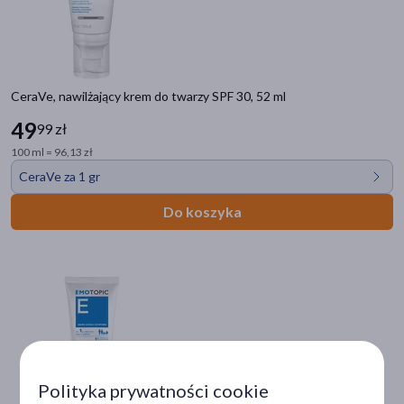
Wiek
dla dorosłych
(214)
CeraVe, nawilżający krem do twarzy SPF 30, 52 ml
40+
(63)
49
99 zł
30+
(60)
100 ml = 96,13 zł
50+
(59)
CeraVe za 1 gr
20+
(57)
Do koszyka
pokaż więcej
Typ produktu
Kosmetyk
(214)
Dermokosmetyk
(75)
Produkt roślinny
(1)
Wyrób medyczny
(1)
Polityka prywatności cookie