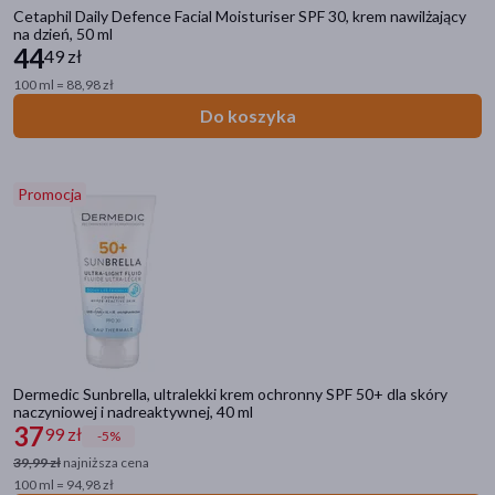
Cetaphil Daily Defence Facial Moisturiser SPF 30, krem nawilżający
SPF 50+
(89)
na dzień, 50 ml
44
49 zł
SPF 30
(39)
100 ml = 88,98 zł
SPF 50
(56)
Do koszyka
SPF
(33)
Linia produktowa
Promocja
Dermedic Sunbrella
(8)
Sesderma Repaskin
(5)
Iwostin Solecrin
(4)
Nacomi Next LVL
(4)
Bioderma Photoderm
(3)
Dermedic Sunbrella, ultralekki krem ochronny SPF 50+ dla skóry
naczyniowej i nadreaktywnej, 40 ml
pokaż więcej
37
99 zł
-5%
39,99 zł
najniższa cena
100 ml = 94,98 zł