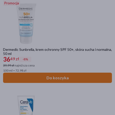
Promocja
zł
–
zł
Marka
AA
(3)
AXIS-Y
(1)
Dermedic Sunbrella, krem ochronny SPF 50+, skóra sucha i normalna,
50 ml
Acnemy
(1)
36
49 zł
-8%
39,99 zł
najniższa cena
Agenity
(6)
100 ml = 72,98 zł
Altruist
(2)
Do koszyka
pokaż więcej
Płeć
Kobieta
(217)
Mężczyzna
(208)