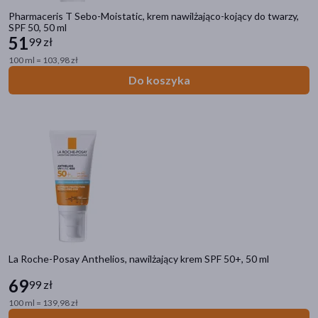
Pharmaceris T Sebo-Moistatic, krem nawilżająco-kojący do twarzy,
SPF 50, 50 ml
51
99 zł
100 ml = 103,98 zł
Do koszyka
La Roche-Posay Anthelios, nawilżający krem SPF 50+, 50 ml
69
99 zł
100 ml = 139,98 zł