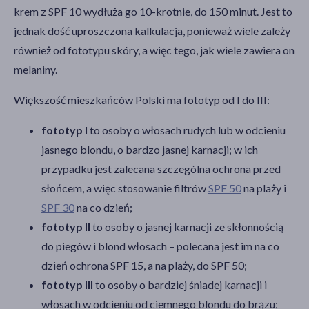
krem z SPF 10 wydłuża go 10-krotnie, do 150 minut. Jest to
jednak dość uproszczona kalkulacja, ponieważ wiele zależy
również od fototypu skóry, a więc tego, jak wiele zawiera on
melaniny.
Większość mieszkańców Polski ma fototyp od I do III:
fototyp I
to osoby o włosach rudych lub w odcieniu
jasnego blondu, o bardzo jasnej karnacji; w ich
przypadku jest zalecana szczególna ochrona przed
słońcem, a więc stosowanie filtrów
SPF 50
na plaży i
SPF 30
na co dzień;
fototyp II
to osoby o jasnej karnacji ze skłonnością
do piegów i blond włosach – polecana jest im na co
dzień ochrona SPF 15, a na plaży, do SPF 50;
fototyp III
to osoby o bardziej śniadej karnacji i
włosach w odcieniu od ciemnego blondu do brązu;