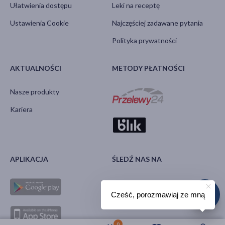
Ułatwienia dostępu
Leki na receptę
Ustawienia Cookie
Najczęściej zadawane pytania
Polityka prywatności
AKTUALNOŚCI
METODY PŁATNOŚCI
Nasze produkty
Kariera
APLIKACJA
ŚLEDŹ NAS NA
Cześć, porozmawiaj ze mną
0