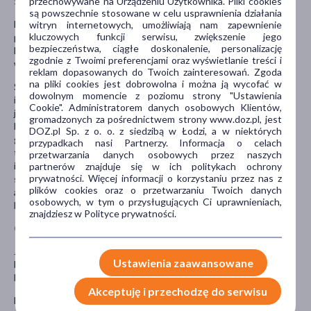
przechowywane na Urządzeniu Użytkownika. Pliki cookies
Stosowanie innych leków
są powszechnie stosowane w celu usprawnienia działania
Należy powiedzieć lekarzowi lub farmaceucie o wszystkich lekach
witryn internetowych, umożliwiają nam zapewnienie
kluczowych funkcji serwisu, zwiększenie jego
przyjmowanych przez pacjenta obecnie lub ostatnio, a także o
bezpieczeństwa, ciągłe doskonalenie, personalizację
lekach, które pacjent planuje stosować, również tych, które
zgodnie z Twoimi preferencjami oraz wyświetlanie treści i
wydawane są bez recepty.
reklam dopasowanych do Twoich zainteresowań. Zgoda
na pliki cookies jest dobrowolna i można ją wycofać w
Szczególnie ważna jest informacja, jeśli pacjent stosuje leki zwane
dowolnym momencie z poziomu strony "Ustawienia
inhibitorami PDE-5 (stosowane w leczeniu zaburzeń erekcji), takie
Cookie". Administratorem danych osobowych Klientów,
jak syldenafil, tadalafil, wardenafil; leki zmniejszające ciśnienie
gromadzonych za pośrednictwem strony www.doz.pl, jest
krwi; leki stosowane w leczeniu zakażeń bakteryjnych lub
DOZ.pl Sp. z o. o. z siedzibą w Łodzi, a w niektórych
grzybiczych, np. klarytromycyna, itrakonazol, ketokonazol,
przypadkach nasi Partnerzy. Informacja o celach
telitromycyna, worykonazol; leki stosowane w leczeniu HIV, np.
przetwarzania danych osobowych przez naszych
indynawir, nelfinawir, rytonawir, sakwinawir; nefazodon (lek
partnerów znajduje się w ich politykach ochrony
prywatności. Więcej informacji o korzystaniu przez nas z
stosowany w leczeniu depresji); leki rozszerzające naczynia lub
plików cookies oraz o przetwarzaniu Twoich danych
azotany (stosowane w chorobach serca); NLPZ (niesteroidowe
osobowych, w tym o przysługujących Ci uprawnieniach,
leki przeciwzapalne); estrogeny oraz sympatykomimetyki.
znajdziesz w Polityce prywatności.
Ciąża i karmienie piersią
Jeśli pacjentka jest w ciąży lub karmi piersią, przypuszcza, że może
Ustawienia zaawansowane
być w ciąży lub gdy planuje mieć dziecko powinna poradzić się
lekarza lub farmaceuty przed zastosowaniem tego leku.
Akceptuję i przechodzę do serwisu
Decyzję o stosowaniu leku u kobiet w ciąży i karmiących piersią