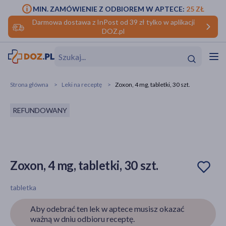
MIN. ZAMÓWIENIE Z ODBIOREM W APTECE:
25 ZŁ
Darmowa dostawa z InPost od 39 zł tylko w aplikacji
DOZ.pl
w
Hit
Hit
Strona główna
Leki na receptę
Zoxon, 4 mg, tabletki, 30 szt.
ofory
REFUNDOWANY
do makijażu
dzieci
ść
Hit
Hit
ące
rmową
kijażu
Zoxon, 4 mg, tabletki, 30 szt.
ść
Hit
tabletka
w
Hit
Hit
Aby odebrać ten lek w aptece musisz okazać
ważną w dniu odbioru receptę.
ść
Hit