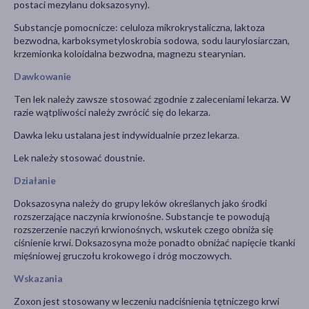
postaci mezylanu doksazosyny).
Substancje pomocnicze: celuloza mikrokrystaliczna, laktoza
bezwodna, karboksymetyloskrobia sodowa, sodu laurylosiarczan,
krzemionka koloidalna bezwodna, magnezu stearynian.
Dawkowanie
Ten lek należy zawsze stosować zgodnie z zaleceniami lekarza. W
razie wątpliwości należy zwrócić się do lekarza.
Dawka leku ustalana jest indywidualnie przez lekarza.
Lek należy stosować doustnie.
Działanie
Doksazosyna należy do grupy leków określanych jako środki
rozszerzające naczynia krwionośne. Substancje te powodują
rozszerzenie naczyń krwionośnych, wskutek czego obniża się
ciśnienie krwi. Doksazosyna może ponadto obniżać napięcie tkanki
mięśniowej gruczołu krokowego i dróg moczowych.
Wskazania
Zoxon jest stosowany w leczeniu nadciśnienia tętniczego krwi