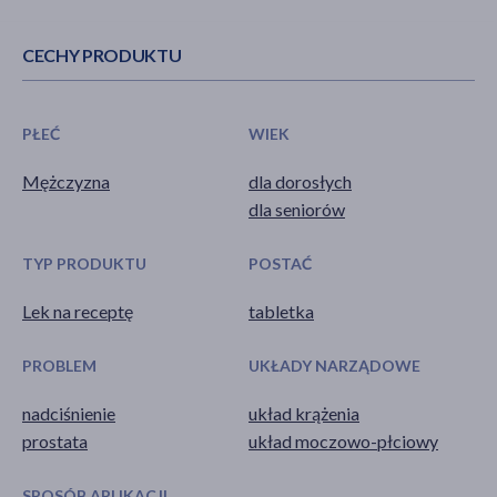
CECHY PRODUKTU
PŁEĆ
WIEK
Mężczyzna
dla dorosłych
dla seniorów
TYP PRODUKTU
POSTAĆ
Lek na receptę
tabletka
PROBLEM
UKŁADY NARZĄDOWE
nadciśnienie
układ krążenia
prostata
układ moczowo-płciowy
SPOSÓB APLIKACJI