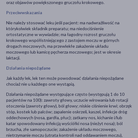
oraz objawów powiększonego gruczołu krokowego.
Przeciwwskazania
Nie należy stosować leku jeśli pacjent: ma nadwrażliwość na
którykolwiek składnik preparatu; ma niedociśnienie
ortostatyczne w wywiadzie; ma łagodny rozrost gruczołu
krokowego współistniejącego z zastojem moczu w górnych
drogach moczowych, ma przewlekłe zakażenie układu
moczowego lub kamicę pęcherza moczowego; jest w okresie
laktacji.
Działania niepożądane
Jak każdy lek, lek ten może powodować działania niepożądane
chociaż nie u każdego one wystąpią.
Działania niepożądane występujące często (występują 1 do 10
pacjentów na 100): zawroty głowy, uczucie wirowania lub rotacji
otoczenia (zawroty głowy), ból głowy; niskie ciśnienie krwi; obrzęk
stóp, kostek lub palców; zapalenie oskrzeli, kaszel, infekcje dróg
oddechowych (nosa, gardła, płuc); zatkany nos, kichanie i/lub
katar spowodowany infekcją wyściółki nosa (nieżyt nosa); ból
brzucha, złe samopoczucie; zakażenie układu moczowego,
nietrzymanie moczu (utrata kontroli nad oddawaniem moczu),