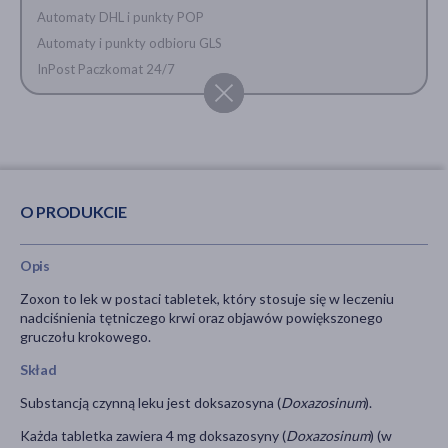
Automaty DHL i punkty POP
Automaty i punkty odbioru GLS
InPost Paczkomat 24/7
O PRODUKCIE
Opis
Zoxon to lek w postaci tabletek, który stosuje się w leczeniu
nadciśnienia tętniczego krwi oraz objawów powiększonego
gruczołu krokowego.
Skład
Substancją czynną leku jest doksazosyna (
Doxazosinum
).
Każda tabletka zawiera 4 mg doksazosyny (
Doxazosinum
) (w