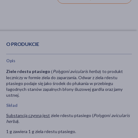
O PRODUKCIE
Opis
Ziele rdestu ptasiego
Polygoni avicularis herba
to produkt
(
)
leczniczy w formie ziela do zaparzania. Odwar z ziela rdestu
ptasiego podaje się jako środek do płukania w przebiegu
łagodnych stanów zapalnych błony śluzowej gardła oraz jamy
ustnej.
Skład
Substancją czynną jest
ziele rdestu ptasiego (
Polygoni avicularis
herba
).
1 g zawiera 1 g ziela rdestu ptasiego.