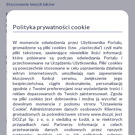
Stosowanie innych leków
Należy powiedzieć lekarzowi lub farmaceucie o wszystkich lekach
przyjmowanych przez pacjenta obecnie lub ostatnio, a także o
lekach, które pacjent planuje przyjmować, w tym również o tych,
Polityka prywatności cookie
które wydawane są bez recepty.
Ciąża i karmienie piersią
W momencie odwiedzenia przez Użytkownika Portalu,
gromadzone są pliki cookies (tzw. „ciasteczka”) czyli małe
Jeśli pacjentka jest w ciąży lub karmi piersią, przypuszcza, że może
pliki tekstowe, zawierające niewielkie ilości informacji,
być w ciąży lub gdy planuje mieć dziecko powinna poradzić się
które pobierane są podczas odwiedzania Portalu i
lekarza lub farmaceuty przed zastosowaniem tego leku.
przechowywane na Urządzeniu Użytkownika. Pliki cookies
są powszechnie stosowane w celu usprawnienia działania
W okresie ciąży i karmienia piersią przed zastosowaniem należy
witryn internetowych, umożliwiają nam zapewnienie
kluczowych funkcji serwisu, zwiększenie jego
skontaktować się z lekarzem.
bezpieczeństwa, ciągłe doskonalenie, personalizację
zgodnie z Twoimi preferencjami oraz wyświetlanie treści i
reklam dopasowanych do Twoich zainteresowań. Zgoda
na pliki cookies jest dobrowolna i można ją wycofać w
dowolnym momencie z poziomu strony "Ustawienia
Cookie". Administratorem danych osobowych Klientów,
gromadzonych za pośrednictwem strony www.doz.pl, jest
DOZ.pl Sp. z o. o. z siedzibą w Łodzi, a w niektórych
Pokaż wszystkie produkty FLOS
przypadkach nasi Partnerzy. Informacja o celach
przetwarzania danych osobowych przez naszych
partnerów znajduje się w ich politykach ochrony