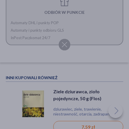
ODBIÓR W PUNKCIE
Automaty DHL i punkty POP
Automaty i punkty odbioru GLS
InPost Paczkomat 24/7
INNI KUPOWALI RÓWNIEŻ
Ziele dziurawca, zioło
pojedyncze, 50 g (Flos)
dziurawiec, ziele, trawienie,
niestrawność, otarcia, zadrapania
7,59 zł