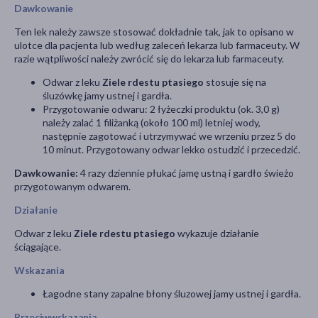
Dawkowanie
Ten lek należy zawsze stosować dokładnie tak, jak to opisano w
ulotce dla pacjenta lub według zaleceń lekarza lub farmaceuty. W
razie wątpliwości należy zwrócić się do lekarza lub farmaceuty.
Odwar z leku
Ziele rdestu ptasiego
stosuje się na
śluzówkę jamy ustnej i gardła.
Przygotowanie odwaru: 2 łyżeczki produktu (ok. 3,0 g)
należy zalać 1 filiżanką (około 100 ml) letniej wody,
następnie zagotować i utrzymywać we wrzeniu przez 5 do
10 minut. Przygotowany odwar lekko ostudzić i przecedzić.
Dawkowanie:
4 razy dziennie płukać jamę ustną i gardło świeżo
przygotowanym odwarem.
Działanie
Odwar z leku
Ziele rdestu ptasiego
wykazuje działanie
ściągające.
Wskazania
Łagodne stany zapalne błony śluzowej jamy ustnej i gardła.
Przeciwwskazania