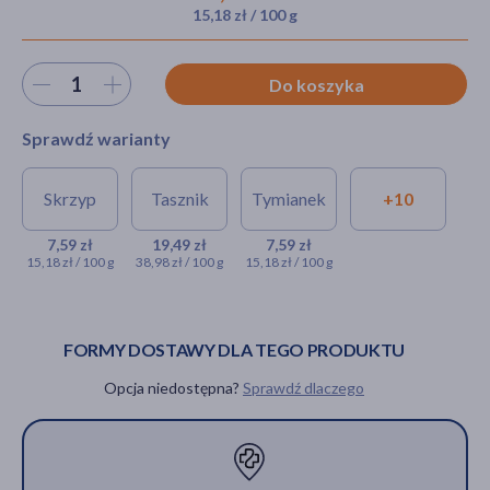
15,18 zł / 100 g
Wybierz ilość
Do koszyka
akijażu
Sprawdź warianty
Hit
Skrzyp
Tasznik
Tymianek
+10
Ziele skrzypu, zioło
Ziele tasznika, zioło
Ziele
pojedyncze, 50 g (Flos)
pojedyncze, 50 g (Flos)
tymianku,
7,59 zł
19,49 zł
7,59 zł
15,18 zł / 100 g
38,98 zł / 100 g
15,18 zł / 100 g
zioło
7,59 zł
19,49 zł
pojedyncze, 50
g (Flos)
7,59 zł
FORMY DOSTAWY DLA TEGO PRODUKTU
Opcja niedostępna?
Sprawdź dlaczego