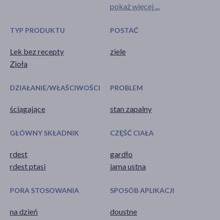
pokaż więcej ...
TYP PRODUKTU
POSTAĆ
Lek bez recepty
ziele
Zioła
DZIAŁANIE/WŁAŚCIWOŚCI
PROBLEM
ściągające
stan zapalny
GŁÓWNY SKŁADNIK
CZĘŚĆ CIAŁA
rdest
gardło
rdest ptasi
jama ustna
PORA STOSOWANIA
SPOSÓB APLIKACJI
na dzień
doustne