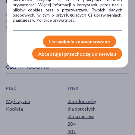
Producent
prywatności. Więcej informacji o korzystaniu przez nas z
plików cookies oraz o przetwarzaniu Twoich danych
FLOS MOKRSKO
osobowych, w tym o przysługujących Ci uprawnieniach,
znajdziesz w Polityce prywatności.
Mokrsko 118
Mokrsko
Ustawienia zaawansowane
Akceptuję i przechodzę do serwisu
CECHY PRODUKTU
PŁEĆ
WIEK
Mężczyzna
dla młodzieży
Kobieta
dla dorosłych
dla seniorów
20+
30+