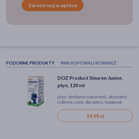
Zarezerwuj w aptece
PODOBNE PRODUKTY
INNI KUPOWALI RÓWNIEŻ
DOZ Product Sinuren Junior,
Petit Drill, syrop na suchy kaszel
płyn, 120 ml
dla dzieci, 125 ml
płyn, obniżona odporność, ekstrakty
wyrób medyczny, syrop, kaszel, kaszel
roślinne, cynk, dla dzieci, tymianek
suchy
pospolity, pierwiosnek lekarski
19,99 zł
19,29 zł