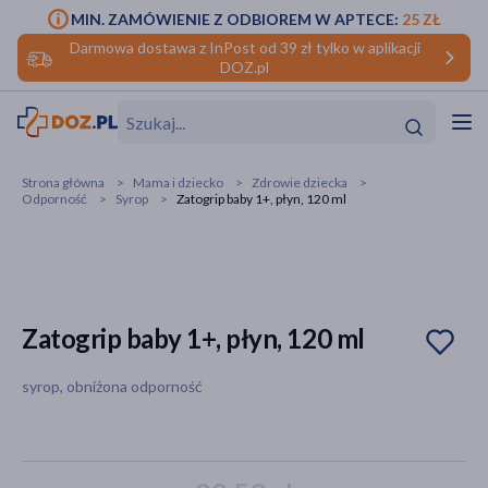
MIN. ZAMÓWIENIE Z ODBIOREM W APTECE:
25 ZŁ
Darmowa dostawa z InPost od 39 zł tylko w aplikacji
DOZ.pl
w
Hit
Hit
Strona główna
Mama i dziecko
Zdrowie dziecka
Odporność
Syrop
Zatogrip baby 1+, płyn, 120 ml
ofory
do makijażu
dzieci
ść
Hit
Hit
ące
rmową
kijażu
Zatogrip baby 1+, płyn, 120 ml
ść
Hit
syrop, obniżona odporność
w
Hit
Hit
ść
Hit