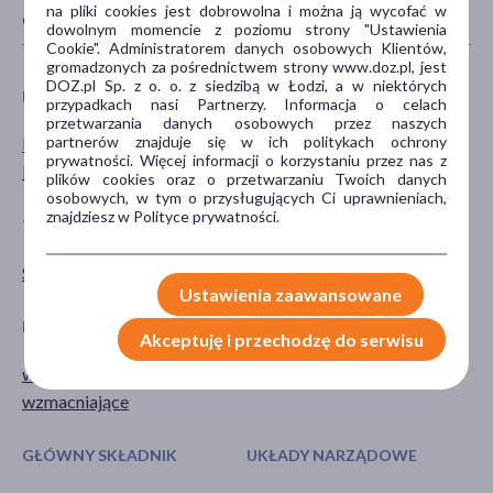
na pliki cookies jest dobrowolna i można ją wycofać w
CECHY PRODUKTU
dowolnym momencie z poziomu strony "Ustawienia
Cookie". Administratorem danych osobowych Klientów,
gromadzonych za pośrednictwem strony www.doz.pl, jest
DOZ.pl Sp. z o. o. z siedzibą w Łodzi, a w niektórych
PŁEĆ
WIEK
przypadkach nasi Partnerzy. Informacja o celach
przetwarzania danych osobowych przez naszych
partnerów znajduje się w ich politykach ochrony
Mężczyzna
dla dzieci
prywatności. Więcej informacji o korzystaniu przez nas z
Kobieta
plików cookies oraz o przetwarzaniu Twoich danych
osobowych, w tym o przysługujących Ci uprawnieniach,
znajdziesz w Polityce prywatności.
TYP PRODUKTU
POSTAĆ
Suplement diety
syrop
Ustawienia zaawansowane
DZIAŁANIE/WŁAŚCIWOŚCI
PROBLEM
Akceptuję i przechodzę do serwisu
wspomagające
obniżona odporność
wzmacniające
GŁÓWNY SKŁADNIK
UKŁADY NARZĄDOWE