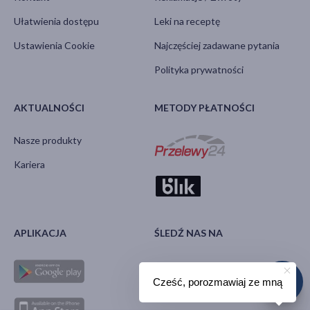
Ułatwienia dostępu
Leki na receptę
Ustawienia Cookie
Najczęściej zadawane pytania
Polityka prywatności
AKTUALNOŚCI
METODY PŁATNOŚCI
Nasze produkty
Kariera
APLIKACJA
ŚLEDŹ NAS NA
Cześć, porozmawiaj ze mną