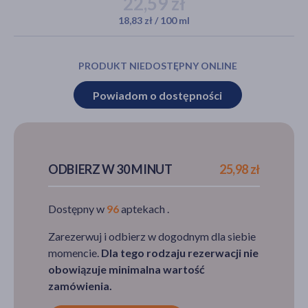
22,59 zł
18,83 zł / 100 ml
akijażu
PRODUKT NIEDOSTĘPNY ONLINE
Powiadom o dostępności
Hit
ODBIERZ W 30 MINUT
25,98 zł
Dostępny w
96
aptekach .
Zarezerwuj i odbierz w dogodnym dla siebie
momencie.
Dla tego rodzaju rezerwacji nie
obowiązuje minimalna wartość
zamówienia.