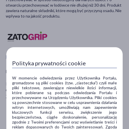
otwarciu przechowywać w lodówce nie dłużej niż 30 dni. Produkt
zawiera naturalne składniki, które mogą być przyczyną osadu. Nie
wpływa to na jakość produktu.
Pokaż wszystkie produkty ZATOGRIP
Polityka prywatności cookie
Producent
W momencie odwiedzenia przez Użytkownika Portalu,
gromadzone są pliki cookies (tzw. „ciasteczka”) czyli małe
LEK-AM
pliki tekstowe, zawierające niewielkie ilości informacji,
Ostrzykowizna 14A
które pobierane są podczas odwiedzania Portalu i
Zakroczym
przechowywane na Urządzeniu Użytkownika. Pliki cookies
są powszechnie stosowane w celu usprawnienia działania
witryn internetowych, umożliwiają nam zapewnienie
kluczowych funkcji serwisu, zwiększenie jego
bezpieczeństwa, ciągłe doskonalenie, personalizację
zgodnie z Twoimi preferencjami oraz wyświetlanie treści i
reklam dopasowanych do Twoich zainteresowań. Zgoda