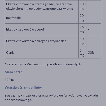
Ekstrakt z owoców czarnego bzu, co stanowi
500
-
ekwiwalent 4 g owoców czarnego bzu, w tym:
mg
20
polifenole
-
mg
96
Ekstrakt z owoców aceroli
-
mg
30
Ekstrakt z korzenia pelargonii afrykańskie
-
mg
3
Cynk
30%
mg
*Referencyjna Wartość Spożycia dla osób dorosłych
Masa netto
120 ml
Właściwości składników
Bez czarny - może wspierać prawidłowe funkcjonowanie układu
odpornościowego.