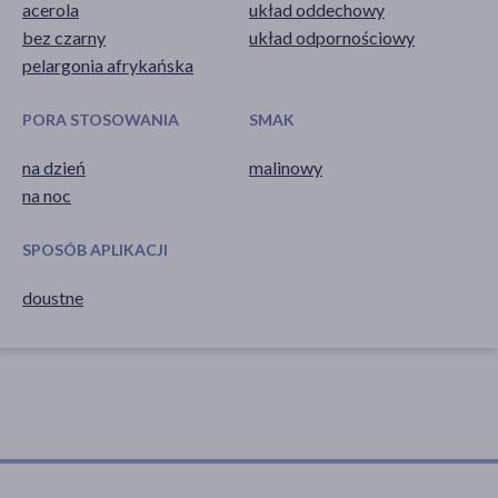
acerola
układ oddechowy
bez czarny
układ odpornościowy
pelargonia afrykańska
PORA STOSOWANIA
SMAK
na dzień
malinowy
na noc
SPOSÓB APLIKACJI
doustne