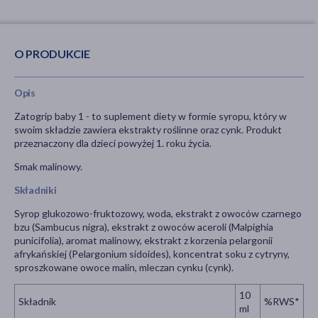
O PRODUKCIE
Opis
Zatogrip baby 1 - to suplement diety w formie syropu, który w
swoim składzie zawiera ekstrakty roślinne oraz cynk. Produkt
przeznaczony dla dzieci powyżej 1. roku życia.
Smak malinowy.
Składniki
Syrop glukozowo-fruktozowy, woda, ekstrakt z owoców czarnego
bzu (Sambucus nigra), ekstrakt z owoców aceroli (Malpighia
punicifolia), aromat malinowy, ekstrakt z korzenia pelargonii
afrykańskiej (Pelargonium sidoides), koncentrat soku z cytryny,
sproszkowane owoce malin, mleczan cynku (cynk).
10
Składnik
%RWS*
ml