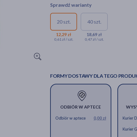
Sprawdź warianty
20 szt.
40 szt.
12,29 zł
18,69 zł
0,61 zł / szt.
0,47 zł / szt.
FORMY DOSTAWY DLA TEGO PRODU
ODBIÓR W APTECE
WYS
Odbiór w aptece
0,00 zł
Kurier 
Kurier 