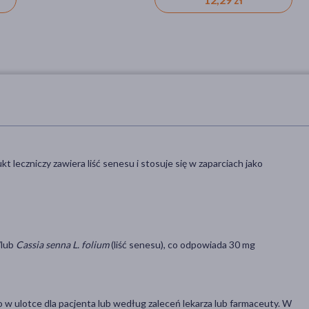
t leczniczy zawiera liść senesu i stosuje się w zaparciach jako
/lub
Cassia senna L. folium
(liść senesu), co odpowiada 30 mg
o w ulotce dla pacjenta lub według zaleceń lekarza lub farmaceuty. W