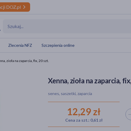
cji DOZ.pl
y
Zlecenia NFZ
Szczepienia online
na, zioła na zaparcia, fix, 20 szt.
Xenna, zioła na zaparcia, fix,
senes, saszetki, zaparcia
12,29 zł
Wyb
Cena za szt.: 0,61 zł