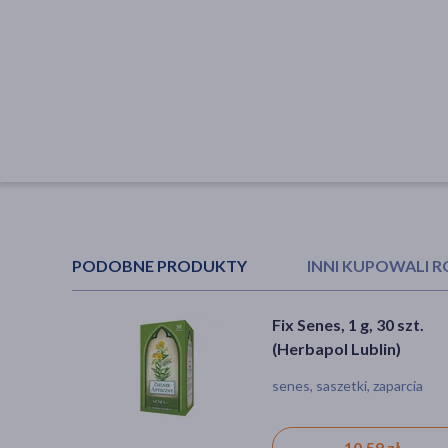
PODOBNE PRODUKTY
INNI KUPOWALI 
Fix Senes, 1 g, 30 szt.
Figura 1, fix mieszanka
(Herbapol Lublin)
ziołowa, 3 g, 20 szt.
senes, saszetki, zaparcia
senes, saszetki, zaparcia
10,59 zł
11,79 zł