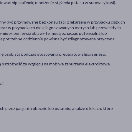
wać hipokaliemię (obniżenie stężenia potasu w surowicy krwi).
inny być przyjmowane bez konsultacji z lekarzem w przypadku ciężkich
oraz w przypadkach niezdiagnozowanych ostrych lub przewlekłych
wymioty, ponieważ objawy te mogą oznaczać potencjalną lub
jące są potrzebne codziennie powinna być zdiagnozowana przyczyna
ę osobistą podczas stosowania preparatów z liści senesu.
 ostrożność ze względu na możliwe zaburzenia elektrolitowe.
i.
h przez pacjenta obecnie lub ostatnio, a także o lekach, które