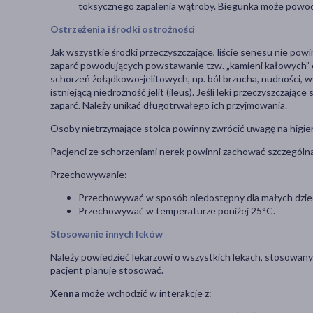
toksycznego zapalenia wątroby. Biegunka może powodo
Ostrzeżenia i środki ostrożności
Jak wszystkie środki przeczyszczające, liście senesu nie pow
zaparć powodujących powstawanie tzw. „kamieni kałowych” 
schorzeń żołądkowo-jelitowych, np. ból brzucha, nudności, 
istniejącą niedrożność jelit (ileus). Jeśli leki przeczyszcza
zaparć. Należy unikać długotrwałego ich przyjmowania.
Osoby nietrzymające stolca powinny zwrócić uwagę na higien
Pacjenci ze schorzeniami nerek powinni zachować szczególną
Przechowywanie:
Przechowywać w sposób niedostępny dla małych dziec
Przechowywać w temperaturze poniżej 25°C.
Stosowanie innych leków
Należy powiedzieć lekarzowi o wszystkich lekach, stosowanyc
pacjent planuje stosować.
Xenna
może wchodzić w interakcje z: