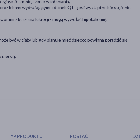
yjnymi) - zmniejszenie wchłaniania,
raz lekami wydłużającymi odcinek QT - jeśli wystąpi niskie stężenie
orami z korzenia lukrecji - mogą wywołać hipokaliemię.
e może być w ciąży lub gdy planuje mieć dziecko powinna poradzić się
 piersią.
TYP PRODUKTU
POSTAĆ
DZ