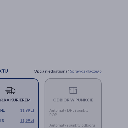
KTU
Opcja niedostępna?
Sprawdź dlaczego
YŁKA KURIEREM
ODBIÓR W PUNKCIE
DHL
11,99 zł
Automaty DHL i punkty
POP
GLS
11,99 zł
Automaty i punkty odbioru