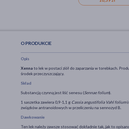
O PRODUKCIE
Opis
Xenna
to lek w postaci ziół do zaparzania w torebkach. Produk
środek przeczyszczający.
Skład
Substancją czynną jest liść senesu (
Sennae folium
).
1 saszetka zawiera 0,9-1,1 g
Cassia angustifolia Vahl folium
i
związków antranoidowych w przeliczeniu na sennozyd B.
Dawkowanie
Ten lek należy zawsze stosować dokładnie tak, jak to opisan