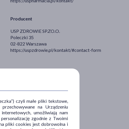
https://uspharmacia.pl/kontakt/
Producent
USP ZDROWIE SP.ZO.O.
Poleczki 35
02-822 Warszawa
https://uspzdrowie.pl/kontakt/#contact-form
zka”) czyli małe pliki tekstowe,
u i przechowywane na Urządzeniu
 internetowych, umożliwiają nam
, personalizację zgodnie z Twoimi
a pliki cookies jest dobrowolna i