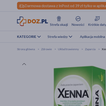
Darmowa dostawa z InPost od 39 zł tylko w aplika
Strefa okazji
Nowości
Krótkie dat
KATEGORIE
Strefa wiedzy
Aplikacja mobilna
Strona główna
Zdrowie
Układ trawienny
Zaparcia
Xen