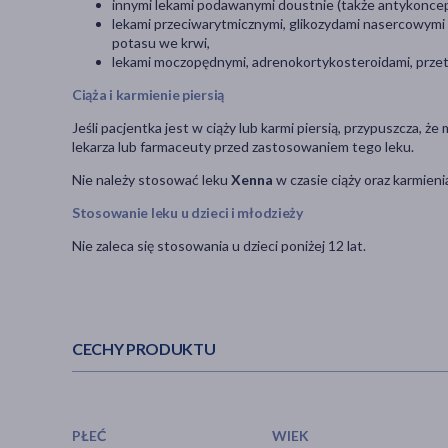
innymi lekami podawanymi doustnie (także antykoncepc
lekami przeciwarytmicznymi, glikozydami nasercowymi o
potasu we krwi,
lekami moczopędnymi, adrenokortykosteroidami, przetw
Ciąża i karmienie piersią
Jeśli pacjentka jest w ciąży lub karmi piersią, przypuszcza, ż
lekarza lub farmaceuty przed zastosowaniem tego leku.
Nie należy stosować leku
Xenna
w czasie ciąży oraz karmienia
Stosowanie leku u dzieci i młodzieży
Nie zaleca się stosowania u dzieci poniżej 12 lat.
CECHY PRODUKTU
PŁEĆ
WIEK