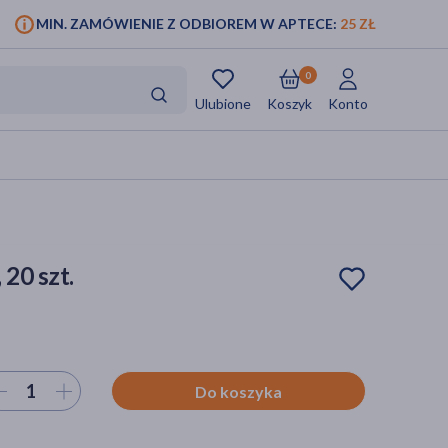
MIN. ZAMÓWIENIE Z ODBIOREM W APTECE:
25 ZŁ
0
Ulubione
Koszyk
Konto
 20 szt.
ierz ilość
Do koszyka