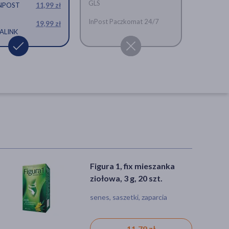
GLS
INPOST
11,99 zł
ania, 0,9-1,1 g, 40
InPost Paczkomat 24/7
19,99 zł
ALINK
Figura 1, fix mieszanka
Alax, drażetki, 20 szt.
ziołowa, 3 g, 20 szt.
senes, saszetki, zaparcia
aloes, kruszyna, tabletka,
zaparcia
11,79 zł
15,29 zł