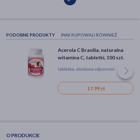
PODOBNE PRODUKTY
INNI KUPOWALI RÓWNIEŻ
Acerola C Brasilia, naturalna
Olimp Gold-Vit C1000 Forte,
witamina C, tabletki, 100 szt.
kapsułki, 30 szt.
tabletka, obniżona odporność
kapsułki, odporność, niedobór witamin
17,99 zł
23,69 zł
O PRODUKCIE