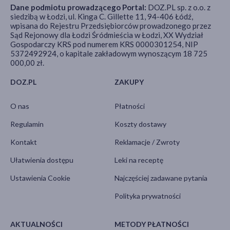
Dane podmiotu prowadzącego Portal:
DOZ.PL sp. z o.o. z
siedzibą w Łodzi, ul. Kinga C. Gillette 11, 94-406 Łódź,
wpisana do Rejestru Przedsiębiorców prowadzonego przez
Sąd Rejonowy dla Łodzi Śródmieścia w Łodzi, XX Wydział
Gospodarczy KRS pod numerem KRS 0000301254, NIP
5372492924, o kapitale zakładowym wynoszącym 18 725
000,00 zł.
DOZ.PL
ZAKUPY
O nas
Płatności
Regulamin
Koszty dostawy
Kontakt
Reklamacje / Zwroty
Ułatwienia dostępu
Leki na receptę
Ustawienia Cookie
Najczęściej zadawane pytania
Polityka prywatności
AKTUALNOŚCI
METODY PŁATNOŚCI