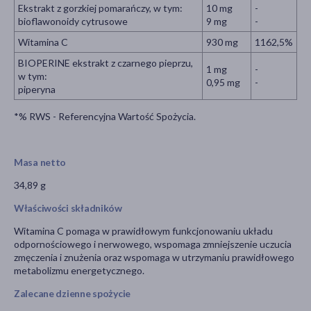
Ekstrakt z gorzkiej pomarańczy, w tym:
10 mg
-
bioflawonoidy cytrusowe
9 mg
-
Witamina C
930 mg
1162,5%
BIOPERINE ekstrakt z czarnego pieprzu,
1 mg
-
w tym:
0,95 mg
-
piperyna
*% RWS - Referencyjna Wartość Spożycia.
Masa netto
34,89 g
Właściwości składników
Witamina C pomaga w prawidłowym funkcjonowaniu układu
odpornościowego i nerwowego, wspomaga zmniejszenie uczucia
zmęczenia i znużenia oraz wspomaga w utrzymaniu prawidłowego
metabolizmu energetycznego.
Zalecane dzienne spożycie