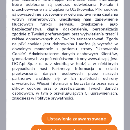
Pokaż wszystkie produkty XENIVIT
które pobierane są podczas odwiedzania Portalu i
przechowywane na Urządzeniu Użytkownika. Pliki cookies
są powszechnie stosowane w celu usprawnienia działania
Producent
witryn internetowych, umożliwiają nam zapewnienie
kluczowych funkcji serwisu, zwiększenie jego
XENICO PHARMA
bezpieczeństwa, ciągłe doskonalenie, personalizację
zgodnie z Twoimi preferencjami oraz wyświetlanie treści i
Białowieska 91
reklam dopasowanych do Twoich zainteresowań. Zgoda
54-234 Wrocław
na pliki cookies jest dobrowolna i można ją wycofać w
dowolnym momencie z poziomu strony "Ustawienia
Cookie". Administratorem danych osobowych Klientów,
gromadzonych za pośrednictwem strony www.doz.pl, jest
DOZ.pl Sp. z o. o. z siedzibą w Łodzi, a w niektórych
przypadkach nasi Partnerzy. Informacja o celach
przetwarzania danych osobowych przez naszych
partnerów znajduje się w ich politykach ochrony
CECHY PRODUKTU
prywatności. Więcej informacji o korzystaniu przez nas z
plików cookies oraz o przetwarzaniu Twoich danych
osobowych, w tym o przysługujących Ci uprawnieniach,
znajdziesz w Polityce prywatności.
PŁEĆ
WIEK
Mężczyzna
dla dorosłych
Ustawienia zaawansowane
Kobieta