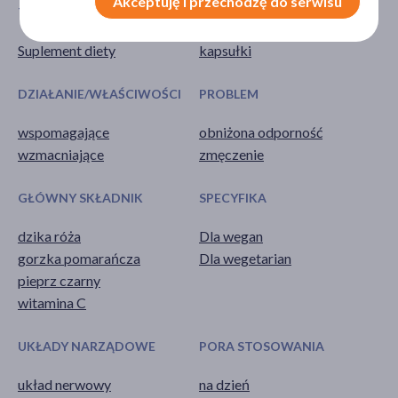
Akceptuję i przechodzę do serwisu
TYP PRODUKTU
POSTAĆ
Suplement diety
kapsułki
DZIAŁANIE/WŁAŚCIWOŚCI
PROBLEM
wspomagające
obniżona odporność
wzmacniające
zmęczenie
GŁÓWNY SKŁADNIK
SPECYFIKA
dzika róża
Dla wegan
gorzka pomarańcza
Dla wegetarian
pieprz czarny
witamina C
UKŁADY NARZĄDOWE
PORA STOSOWANIA
układ nerwowy
na dzień