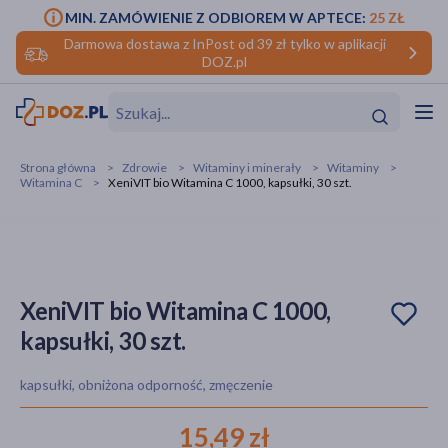
MIN. ZAMÓWIENIE Z ODBIOREM W APTECE:
25 ZŁ
Darmowa dostawa z InPost od 39 zł tylko w aplikacji
DOZ.pl
w
Hit
Hit
Strona główna
Zdrowie
Witaminy i minerały
Witaminy
Witamina C
XeniVIT bio Witamina C 1000, kapsułki, 30 szt.
ofory
do makijażu
dzieci
ść
Hit
Hit
ące
rmową
kijażu
XeniVIT bio Witamina C 1000,
kapsułki, 30 szt.
ść
Hit
kapsułki, obniżona odporność, zmęczenie
w
Hit
Hit
15,49 zł
ść
Hit