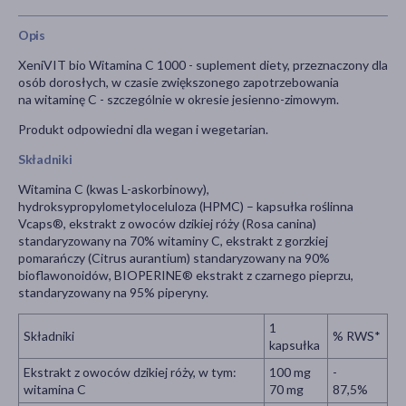
Opis
XeniVIT bio Witamina C 1000 - suplement diety, przeznaczony dla
osób dorosłych, w czasie zwiększonego zapotrzebowania
na witaminę C - szczególnie w okresie jesienno-zimowym.
Produkt odpowiedni dla wegan i wegetarian.
Składniki
Witamina C (kwas L-askorbinowy),
hydroksypropylometyloceluloza (HPMC) – kapsułka roślinna
Vcaps®, ekstrakt z owoców dzikiej róży (Rosa canina)
standaryzowany na 70% witaminy C, ekstrakt z gorzkiej
pomarańczy (Citrus aurantium) standaryzowany na 90%
bioflawonoidów, BIOPERINE® ekstrakt z czarnego pieprzu,
standaryzowany na 95% piperyny.
1
Składniki
% RWS*
kapsułka
Ekstrakt z owoców dzikiej róży, w tym:
100 mg
-
witamina C
70 mg
87,5%