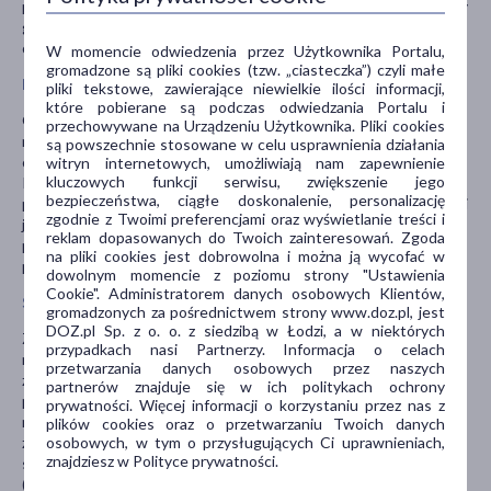
prowadzącego celem leczenia konkretnego schorzenia. Nie należy
go odstępować innym osobom ani używać w innych
okolicznościach bez konsultacji z lekarzem.
W momencie odwiedzenia przez Użytkownika Portalu,
gromadzone są pliki cookies (tzw. „ciasteczka”) czyli małe
Poinformuj lekarza:
pliki tekstowe, zawierające niewielkie ilości informacji,
które pobierane są podczas odwiedzania Portalu i
Gdy masz nadwrażliwość na lek, schorzenia nerek i/lub wątroby,
przechowywane na Urządzeniu Użytkownika. Pliki cookies
nietolerancję laktozy. Gdy przyjmujesz inne leki obniżające
są powszechnie stosowane w celu usprawnienia działania
ciśnienie tętnicze krwi, digoksynę, preparaty potasu, sole litu.
witryn internetowych, umożliwiają nam zapewnienie
kluczowych funkcji serwisu, zwiększenie jego
Ponadto należy poinformować lekarza o wszystkich ostatnio
bezpieczeństwa, ciągłe doskonalenie, personalizację
przyjmowanych lekach, nawet tych dostępnych bez recepty. Jeśli
zgodnie z Twoimi preferencjami oraz wyświetlanie treści i
jesteś lub przypuszczasz, że jesteś w ciąży, a także gdy karmisz
reklam dopasowanych do Twoich zainteresowań. Zgoda
piersią. Leku nie należy stosować w ciąży i okresie karmienia
na pliki cookies jest dobrowolna i można ją wycofać w
piersią.
dowolnym momencie z poziomu strony "Ustawienia
Cookie". Administratorem danych osobowych Klientów,
Skutki uboczne:
gromadzonych za pośrednictwem strony www.doz.pl, jest
DOZ.pl Sp. z o. o. z siedzibą w Łodzi, a w niektórych
Zawroty głowy, biegunka, objawy dyspeptyczne, skurcze i bóle
przypadkach nasi Partnerzy. Informacja o celach
mięśniowe, bóle pleców i kończyn dolnych, bezsenność, kaszel,
przetwarzania danych osobowych przez naszych
zakażenia górnych dróg oddechowych, zapalenie zatok i inne
partnerów znajduje się w ich politykach ochrony
patologie zatok obocznych nosa. Rzadziej: osłabienie, obrzęki,
prywatności. Więcej informacji o korzystaniu przez nas z
nudności, bóle brzucha, bóle w klatce piersiowej, bóle głowy,
plików cookies oraz o przetwarzaniu Twoich danych
osobowych, w tym o przysługujących Ci uprawnieniach,
zapalenie krtani. Niedociśnienie. Podwyższenie poziomu potasu w
znajdziesz w Polityce prywatności.
surowicy krwi. Rzadko obserwowano obrzęk naczynioruchowy
(obrzęk warg lub języka, twarzy). Lek stosowany zgodnie z