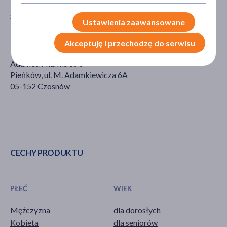
zaleceniami nie wpływa na sprawność psychomotoryczną,
zdolność prowadzenia pojazdów oraz obsługę maszyn.
Ustawienia zaawansowane
Producent
Akceptuję i przechodzę do serwisu
Adamed Pharma S.A.
Pieńków, ul. M. Adamkiewicza 6A
05-152 Czosnów
CECHY PRODUKTU
PŁEĆ
WIEK
Mężczyzna
dla dorosłych
Kobieta
dla seniorów