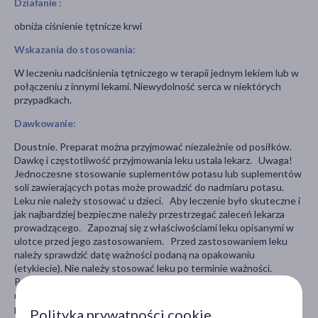
Działanie :
obniża ciśnienie tętnicze krwi
Wskazania do stosowania:
W leczeniu nadciśnienia tętniczego w terapii jednym lekiem lub w
połączeniu z innymi lekami. Niewydolność serca w niektórych
przypadkach.
Dawkowanie:
Doustnie. Preparat można przyjmować niezależnie od posiłków.
Dawkę i częstotliwość przyjmowania leku ustala lekarz. Uwaga!
Jednoczesne stosowanie suplementów potasu lub suplementów
soli zawierających potas może prowadzić do nadmiaru potasu.
Leku nie należy stosować u dzieci. Aby leczenie było skuteczne i
jak najbardziej bezpieczne należy przestrzegać zaleceń lekarza
prowadzącego. Zapoznaj się z właściwościami leku opisanymi w
ulotce przed jego zastosowaniem. Przed zastosowaniem leku
należy sprawdzić datę ważności podaną na opakowaniu
(etykiecie). Nie należy stosować leku po terminie ważności.
Przechowuj lek w szczelnie zamkniętym opakowaniu, w miejscu
niedostępnym i niewidocznym dla dzieci, zgodnie z wymogami
producenta. Lek ten został przepisany przez lekarza
Polityka prywatności cookie