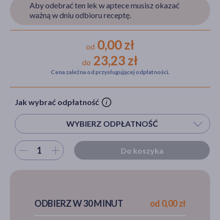
Aby odebrać ten lek w aptece musisz okazać
ważną w dniu odbioru receptę.
akijażu
0,00 zł
od
23,23 zł
do
Cena zależna od przysługującej odpłatności.
Hit
Jak wybrać odpłatność
WYBIERZ ODPŁATNOŚĆ
Wybierz ilość
Do koszyka
ODBIERZ W 30 MINUT
od 0,00 zł